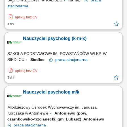
SĄD OKRĘGOWY W KALISZU
Kalisz
praca
stacjonarna
aplikuj bez CV
4 dni
Nauczyciel psycholog (k-m-x)
SZKOŁA PODSTAWOWA IM. POWSTAŃCÓW WLKP. W
SIEDLCU
Siedlec
praca
stacjonarna
aplikuj bez CV
3 dni
Nauczyciel psycholog m/k
Młodzieżowy Ośrodek Wychowawczy im. Janusza
Korczaka w Antoniewie
Antoniewo (pow.
czarnkowsko-trzcianecki, gm. Lubasz), Antoniewo
praca
stacjonarna