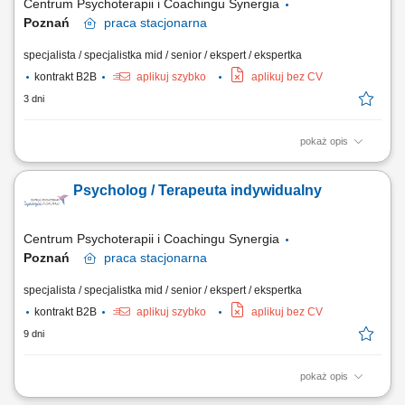
Centrum Psychoterapii i Coachingu Synergia
Poznań
praca
stacjonarna
specjalista / specjalistka mid / senior / ekspert / ekspertka
kontrakt B2B
aplikuj szybko
aplikuj bez CV
3 dni
pokaż opis
Wymagania: mgr psychologii, ukończony całościowy kurs psychoterapii
lub zaświadczenie o ukończeniu 2 lat kursu.
Psycholog / Terapeuta indywidualny
Centrum Psychoterapii i Coachingu Synergia
Poznań
praca
stacjonarna
specjalista / specjalistka mid / senior / ekspert / ekspertka
kontrakt B2B
aplikuj szybko
aplikuj bez CV
9 dni
pokaż opis
Opis stanowiska: udzielanie pomocy psychologicznej osobom dorosłym