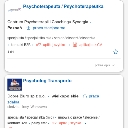
lub młodzieży w formie spotkań gabinetowych; współtworzenie
Psychoterapeuta / Psychoterapeutka
przyjaznego środowiska terapeutycznego wraz z innymi specjalistami;
udział w spotkaniach rozwojowych i superwizjach grupowych;
opcjonalne zaangażowanie w wydarzenia...
Centrum Psychoterapii i Coachingu Synergia
Poznań
praca
stacjonarna
specjalista / specjalistka mid / senior / ekspert / ekspertka
kontrakt B2B
aplikuj szybko
aplikuj bez CV
1 dni
pokaż opis
Opis stanowiska: prowadzenie konsultacji psychologicznych oraz
długoterminowych procesów terapeutycznych; praca stacjonarna w
Psycholog Transportu
komfortowo wyposażonym gabinecie w jednej z większych aglomeracji;
współpraca z zespołem specjalistów w ramach wspólnej platformy
rejestracyjnej; możliwość...
Dobre Biuro sp z o.o.
wielkopolskie
praca
zdalna
siedziba firmy: Warszawa
specjalista / specjalistka (mid)
umowa o pracę / zlecenie /
kontrakt B2B
pełny etat
aplikuj szybko