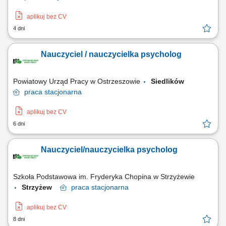
aplikuj bez CV
4 dni
Nauczyciel / nauczycielka psycholog
Powiatowy Urząd Pracy w Ostrzeszowie
Siedlików
praca
stacjonarna
aplikuj bez CV
6 dni
Nauczyciel/nauczycielka psycholog
Szkoła Podstawowa im. Fryderyka Chopina w Strzyżewie
Strzyżew
praca
stacjonarna
aplikuj bez CV
8 dni