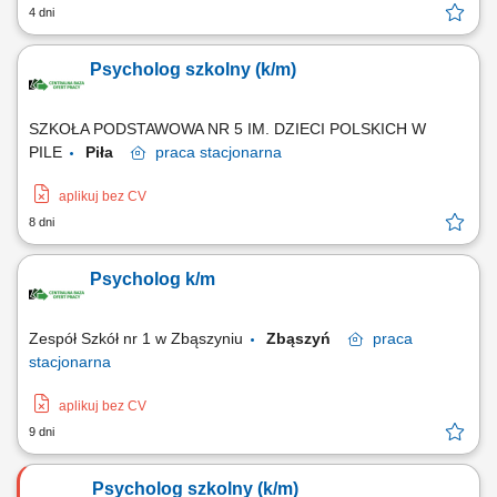
4 dni
Psycholog szkolny (k/m)
SZKOŁA PODSTAWOWA NR 5 IM. DZIECI POLSKICH W
PILE
Piła
praca
stacjonarna
aplikuj bez CV
8 dni
Psycholog k/m
Zespół Szkół nr 1 w Zbąszyniu
Zbąszyń
praca
stacjonarna
aplikuj bez CV
9 dni
Psycholog szkolny (k/m)