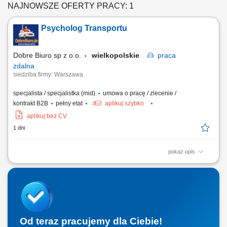
NAJNOWSZE OFERTY PRACY: 1
Psycholog Transportu
Dobre Biuro sp z o.o.
wielkopolskie
praca
zdalna
siedziba firmy: Warszawa
specjalista / specjalistka (mid)
umowa o pracę / zlecenie /
kontrakt B2B
pełny etat
aplikuj szybko
aplikuj bez CV
1 dni
pokaż opis
PRACA ZDALNA Wynagrodzenie do 10.000zł brutto za 160 godzin
pracy w miesiącu zależnie od doświadczenia i umiejętności. Możliwa
umowa o pracę po 3-miesięcznym okresie próbnym na umowie
zlecenie lub działalności. Konieczne wymagania: Dyplom Psychologa
transportu; dostępność do pracy na...
Od teraz pracujemy dla Ciebie!