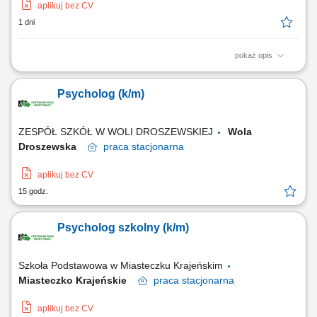
aplikuj bez CV
1 dni
pokaż opis
PRACA ZDALNA Wynagrodzenie do 10.000zł brutto za 160 godzin
pracy w miesiącu zależnie od doświadczenia i umiejętności. Możliwa
Psycholog (k/m)
umowa o pracę po 3-miesięcznym okresie próbnym na umowie
zlecenie lub działalności. Konieczne wymagania: Dyplom Psychologa
transportu; dostępność do pracy na...
ZESPÓŁ SZKÓŁ W WOLI DROSZEWSKIEJ
Wola
Droszewska
praca
stacjonarna
aplikuj bez CV
15 godz.
Psycholog szkolny (k/m)
Szkoła Podstawowa w Miasteczku Krajeńskim
Miasteczko Krajeńskie
praca
stacjonarna
aplikuj bez CV