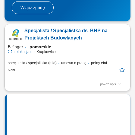
Włącz zgodę
Specjalista / Specjalistka ds. BHP na
Projektach Budowlanych
Bilfinger
pomorskie
relokacja do:
Krapkowice
specjalista / specjalistka (mid)
umowa o pracę
pełny etat
5 dni
pokaż opis
Opis stanowiska Nadzór nad bezpieczeństwem pracy na projektach
budowlanych i bieżąca kontrola warunków BHP; Prowadzenie
regularnych inspekcji oraz ocena poziomu bezpieczeństwa na
budowach; Weryfikacja i nadzór nad dokumentacją BHP zgodnie z
obowiązującymi przepisami i standardami HSEQ;...