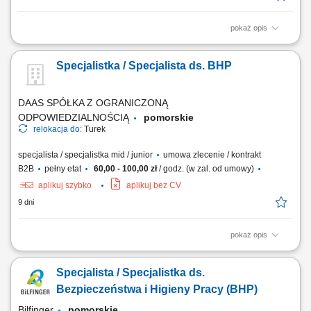
pokaż opis
Opis stanowiska Nadzór nad bezpieczeństwem pracy na projektach
budowlanych i bieżąca kontrola warunków BHP; Prowadzenie
Specjalistka / Specjalista ds. BHP
regularnych inspekcji oraz ocena poziomu bezpieczeństwa na
budowach; Weryfikacja i nadzór nad dokumentacją BHP zgodnie z
obowiązującymi przepisami i standardami HSEQ;...
DAAS SPÓŁKA Z OGRANICZONĄ
ODPOWIEDZIALNOŚCIĄ
pomorskie
relokacja do:
Turek
specjalista / specjalistka mid / junior
umowa zlecenie / kontrakt
B2B
pełny etat
60,00 - 100,00 zł
/ godz. (w zal. od umowy)
aplikuj szybko
aplikuj bez CV
9 dni
pokaż opis
Twój zakres obowiązków Analiza i określanie ryzyka BHP dla
prowadzonych inwestycji, Kontrola warunków pracy, przestrzegania
Specjalista / Specjalistka ds.
przepisów BHP, ppoż. i ochrony środowiska na realizowanej budowie,
Prowadzenie szkoleń z zakresu BHP, ppoż. i ochrony środowiska,
Bezpieczeństwa i Higieny Pracy (BHP)
prowadzenie dokumentacji związanej...
Bilfinger
pomorskie