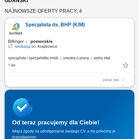
GDAŃSKI
NAJNOWSZE OFERTY PRACY: 4
Specjalista ds. BHP (K/M)
Bilfinger
pomorskie
relokacja do:
Krapkowice
specjalista / specjalistka (mid)
umowa o pracę
pełny etat
7 dni
pokaż opis
Twój zakres obowiązków: kompleksowa obsługa obszaru BHP na
projektach budowlanych realizowanych przez Bilfinger; nadzór nad
dokumentacją BHP – jej weryfikacja zgodności z obowiązującymi
przepisami oraz wewnętrznymi wytycznymi systemu zarzadzania HSEQ.
prowadzenie inspekcji BHP i kontroli...
Od teraz pracujemy dla Ciebie!
Włącz zgodę na udostępnianie swojego CV, a my polecimy je
pracodawcom.