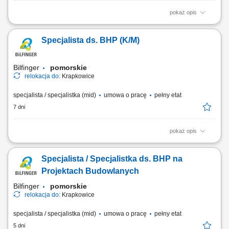
pokaż opis
Pozytywne nastawienie, zaangażowanie w pracę z dorosłymi.
Komunikatywność i łatwość w nawiązywaniu kontaktów.
Specjalista ds. BHP (K/M)
Bilfinger
pomorskie
relokacja do:
Krapkowice
specjalista / specjalistka (mid)
umowa o pracę
pełny etat
7 dni
pokaż opis
Twój zakres obowiązków: kompleksowa obsługa obszaru BHP na
projektach budowlanych realizowanych przez Bilfinger; nadzór nad
Specjalista / Specjalistka ds. BHP na
dokumentacją BHP – jej weryfikacja zgodności z obowiązującymi
przepisami oraz wewnętrznymi wytycznymi systemu zarzadzania HSEQ.
Projektach Budowlanych
prowadzenie inspekcji BHP i kontroli...
Bilfinger
pomorskie
relokacja do:
Krapkowice
specjalista / specjalistka (mid)
umowa o pracę
pełny etat
5 dni