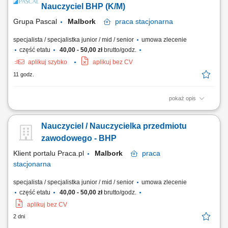
Przeprowadzanie ocen ryzyka zawodowego dla stanowisk pracy.
Nauczyciel BHP (K/M)
Podejmowanie działań prewencyjnych...
Grupa Pascal
Malbork
praca
stacjonarna
specjalista / specjalistka junior / mid / senior
umowa zlecenie
część etatu
40,00 - 50,00 zł
brutto/godz.
aplikuj szybko
aplikuj bez CV
11 godz.
pokaż opis
Zadania: Prowadzenie zajęć teoretycznych i/lub praktycznych zgodnie z
programem nauczania; Dbanie o prowadzenie dokumentacji
Nauczyciel / Nauczycielka przedmiotu
przedmiotu; Przygotowanie i prowadzenie zajęć z słuchaczami,
zawodowego - BHP
Klient portalu Praca.pl
Malbork
praca
stacjonarna
specjalista / specjalistka junior / mid / senior
umowa zlecenie
część etatu
40,00 - 50,00 zł
brutto/godz.
aplikuj bez CV
2 dni