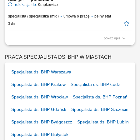
relokacja do:
Krapkowice
specjalista / specjalistka (mid)
umowa o pracę
pełny etat
3 dni
pokaż opis
Opis stanowiska Kompleksowa obsługa obszaru BHP na projektach
budowlanych; Monitorowanie przestrzegania przepisów i standardów
bezpieczeństwa pracy na budowach; Przeprowadzanie kontroli oraz
PRACA SPECJALISTA DS. BHP W MIASTACH
audytów BHP i raportowanie wyników; Prowadzenie dokumentacji
powypadkowej oraz analiza zdarzeń;...
Specjalista ds. BHP Warszawa
Specjalista ds. BHP Kraków
Specjalista ds. BHP Łódź
Specjalista ds. BHP Wrocław
Specjalista ds. BHP Poznań
Specjalista ds. BHP Gdańsk
Specjalista ds. BHP Szczecin
Specjalista ds. BHP Bydgoszcz
Specjalista ds. BHP Lublin
Specjalista ds. BHP Białystok