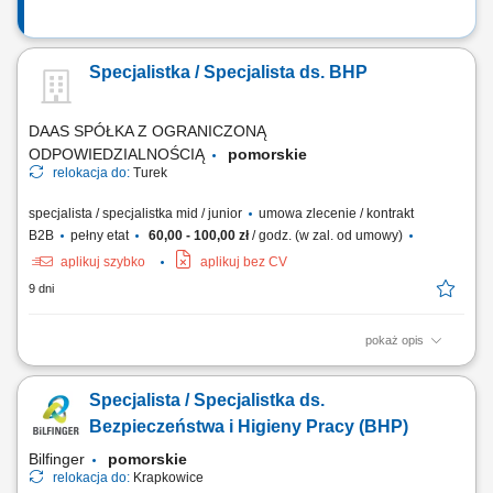
Specjalistka / Specjalista ds. BHP
DAAS SPÓŁKA Z OGRANICZONĄ
ODPOWIEDZIALNOŚCIĄ
pomorskie
relokacja do:
Turek
specjalista / specjalistka mid / junior
umowa zlecenie / kontrakt
B2B
pełny etat
60,00 - 100,00 zł
/ godz. (w zal. od umowy)
aplikuj szybko
aplikuj bez CV
9 dni
pokaż opis
Twój zakres obowiązków Analiza i określanie ryzyka BHP dla
prowadzonych inwestycji, Kontrola warunków pracy, przestrzegania
Specjalista / Specjalistka ds.
przepisów BHP, ppoż. i ochrony środowiska na realizowanej budowie,
Prowadzenie szkoleń z zakresu BHP, ppoż. i ochrony środowiska,
Bezpieczeństwa i Higieny Pracy (BHP)
prowadzenie dokumentacji związanej...
Bilfinger
pomorskie
relokacja do:
Krapkowice