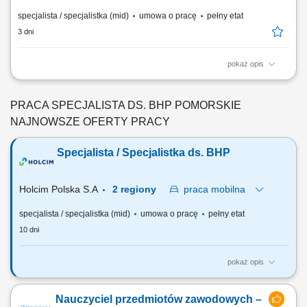
specjalista / specjalistka (mid)
umowa o pracę
pełny etat
3 dni
pokaż opis
Opis stanowiska Kompleksowa obsługa obszaru BHP na projektach
budowlanych; Monitorowanie przestrzegania przepisów i standardów
bezpieczeństwa pracy na budowach; Przeprowadzanie kontroli oraz
PRACA SPECJALISTA DS. BHP POMORSKIE
audytów BHP i raportowanie wyników; Prowadzenie dokumentacji
NAJNOWSZE OFERTY PRACY
powypadkowej oraz analiza zdarzeń;...
Specjalista / Specjalistka ds. BHP
Holcim Polska S.A
2 regiony
praca
mobilna
specjalista / specjalistka (mid)
umowa o pracę
pełny etat
10 dni
pokaż opis
Zakres obowiązków: Zapewnienie zgodności z standardami grupy
poprzez pracę z instrukcjami i procedurami oraz wdrażanie ich na
Nauczyciel przedmiotów zawodowych –
poziomie lokalnym (opracowywanie i aktualizacja instrukcji BHP).