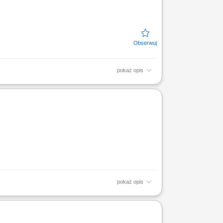
pokaż opis
ugi klientów oraz firm;
pokaż opis
ób, które potrafią łączyć doradztwo finansowe z