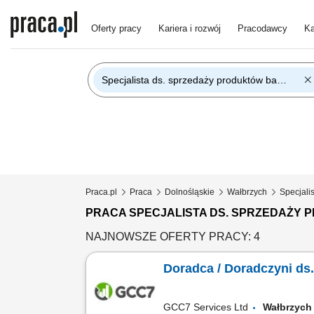
Oferty pracy
Kariera i rozwój
Pracodawcy
Ka
Specjalista ds. sprzedaży produktów bankowych
Praca.pl
Praca
Dolnośląskie
Wałbrzych
Specjali
PRACA SPECJALISTA DS. SPRZEDAŻ
NAJNOWSZE OFERTY PRACY: 4
Doradca / Doradczyni ds
GCC7 Services Ltd
Wałbrzyc