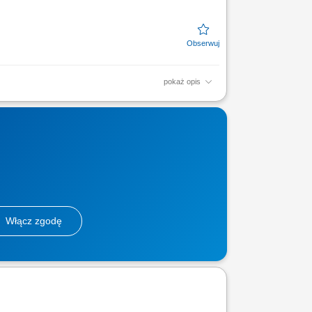
pokaż opis
 z finansami, w tym szkoleń z zakresu
zacja celów...
Włącz zgodę