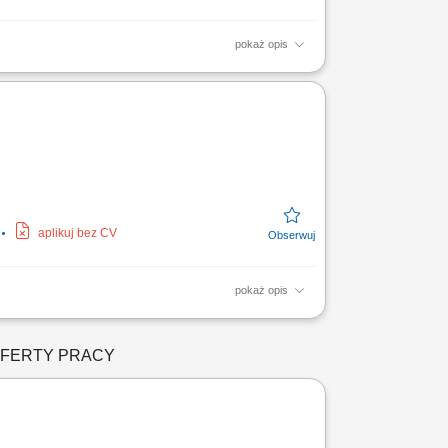
pokaż opis
 szkoleń z zakresu edukacji finansowej.
 nad realizacją...
aplikuj bez CV
pokaż opis
szkoleń z zakresu edukacji finansowej.
ymi....
OFERTY PRACY