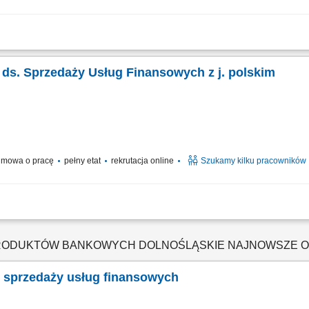
t z klientami zainteresowanymi produktami firmy. Sprzedaż usług finansowych oraz
ijanie relacji z obecnymi. Współpraca z kluczowymi partnerami biznesowymi. Praca
ka ds. Sprzedaży Usług Finansowych z j. polskim
mowa o pracę
pełny etat
rekrutacja online
Szukamy kilku pracowników
t z klientami zainteresowanymi ofertą. Sprzedaż usług z obszaru finansów, w tym 
ntami. Pozyskiwanie nowych klientów i rozwijanie współpracy z partnerami biznesow
 PRODUKTÓW BANKOWYCH DOLNOŚLĄSKIE NAJNOWSZE 
. sprzedaży usług finansowych