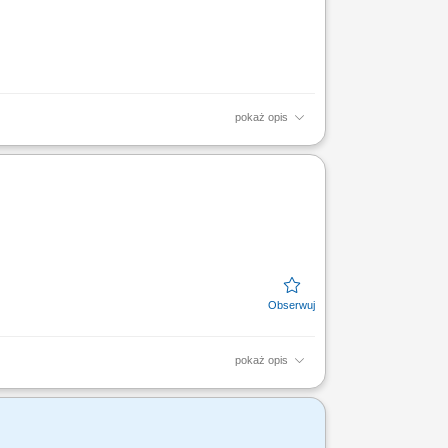
pokaż opis
eranie adekwatnych rozwiązań finansowych (bankowych
...
pokaż opis
 z finansami, w tym szkoleń z zakresu
zacja celów...