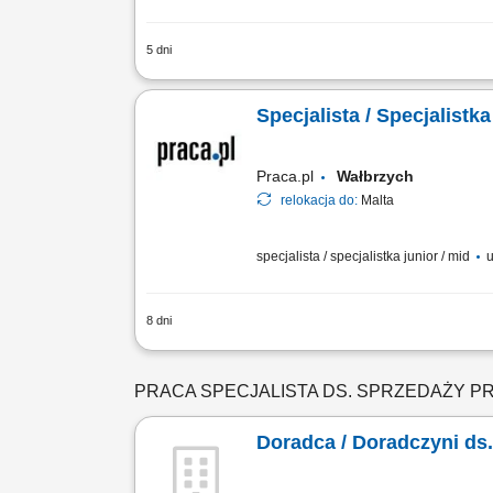
5 dni
Zakres obowiązków: Telefoniczny kontak
Pozyskiwanie nowych klientów oraz rozw
Specjalista / Specjalist
Praca.pl
Wałbrzych
relokacja do:
Malta
specjalista / specjalistka junior / mid
u
8 dni
Zakres obowiązków: Telefoniczny kontak
Budowanie długofalowych relacji z klie
PRACA SPECJALISTA DS. SPRZEDAŻY
Doradca / Doradczyni ds