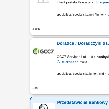
Klient portalu Praca.pl
specjalista / specjalistka mid / junior
u
3 godz.
Pozyskiwanie portfela klientów oraz s
i ubezpieczeniowych). Transparentne wy
Doradca / Doradczyni ds
GCC7 Services Ltd
dolnośląs
relokacja do:
Malta
specjalista / specjalistka junior / mid
u
1 dni
Zakres obowiązków: Prowadzenie telefo
edukacji finansowej. Budowanie relacji
Przedstawiciel Bankowy 