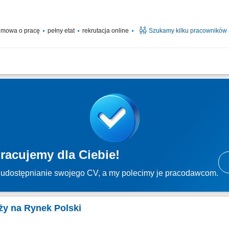
mowa o pracę
pełny etat
rekrutacja online
Szukamy kilku pracowników
nicznych rozmów z klientami zainteresowanymi ofertą. Sprzedaż usług związanych
 z klientami oraz pozyskiwanie nowych kontaktów dla partnerów biznesowych. Reali
racujemy dla Ciebie!
udostępnianie swojego CV, a my polecimy je pracodawcom.
ży na Rynek Polski