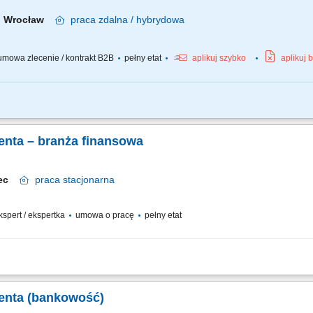
Wrocław
praca
zdalna / hybrydowa
mowa zlecenie / kontrakt B2B
pełny etat
aplikuj szybko
aplikuj 
 biznesowych oraz sprzedaż produktów finansowych B2B, takich jak leasing, kredyt
nku multidoradcy poprzez poszerzanie oferty produktowej dla klientów biznesowych
enta – branża finansowa
elec
praca
stacjonarna
ekspert / ekspertka
umowa o pracę
pełny etat
anie z nimi długofalowych relacji. Diagnozowanie potrzeb klientów i dopasowyw
nduszy inwestycyjnych. Operacyjna obsługa klientów indywidualnych i firm z sekt
ienta (bankowość)