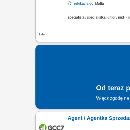
relokacja do:
Malta
specjalista / specjalistka junior / mid
u
1 dni
Zakres obowiązków: Prowadzenie telefo
edukacji finansowej. Budowanie relacji
Od teraz p
Włącz zgodę na 
Agent / Agentka Sprzeda