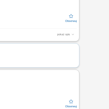
pokaż opis
iązanych z finansami, w tym szkoleń z
ych. CZEGO WYMAGAMY: Chęć...