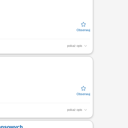
pokaż opis
iązanych z finansami, w tym szkoleń z
ych. CZEGO WYMAGAMY: Chęć...
pokaż opis
mi pozytywnych relacji; Realizacja celów
w...
nansowych