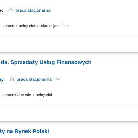
elec
praca
stacjonarna
 o pracę
pełny etat
rekrutacja online
relacji z klientami; realizacja celów sprzedażowych; dbałość o wysoką jakość obsł
ka ds. Sprzedaży Usług Finansowych
3 regiony
praca
stacjonarna
o pracę / zlecenie
pełny etat
pozycję Poczty Polskiej na rynku usług bankowych i ubezpieczeniowych. Szukamy os
 odpowiedzialnym podejściem do Klienta. Miejsce pracy: Wrocław, Lwówek...
ży na Rynek Polski