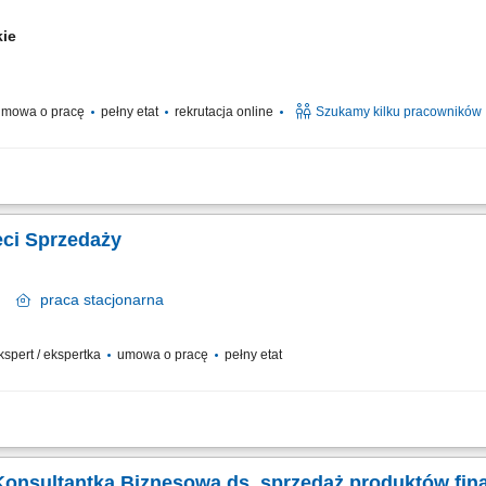
kie
mowa o pracę
pełny etat
rekrutacja online
Szukamy kilku pracowników
elefoniczny z klientami zainteresowanymi naszymi produktami Sprzedaż usług zw
ie relacji i pozyskiwanie klientów dla naszych kluczowych Partnerów Biznesow
eci Sprzedaży
ec
praca
stacjonarna
ekspert / ekspertka
umowa o pracę
pełny etat
potrzeb i oczekiwań Klientów; Aktywne pozyskiwanie Klientów i utrzymywanie z ni
ego wizerunku Banku poprzez wysoką jakość obsługi; Operacyjna obsługa Klientó
Konsultantka Biznesowa ds. sprzedaż produktów fi