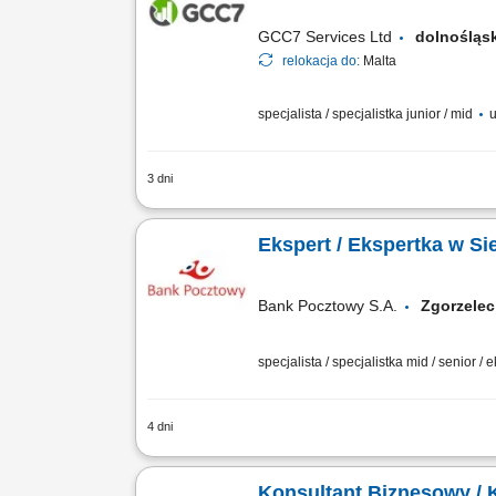
GCC7 Services Ltd
dolnośląs
relokacja do:
Malta
specjalista / specjalistka junior / mid
u
3 dni
ZAKRES OBOWIĄZKÓW: Aktywny kontakt t
zakresu edukacji finansowej; Budowan
Ekspert / Ekspertka w Si
Bank Pocztowy S.A.
Zgorzel
specjalista / specjalistka mid / senior / 
4 dni
Twój zakres obowiązków Diagnozowanie 
sprzedażowych; Kształtowanie pozytywn
Konsultant Biznesowy / 