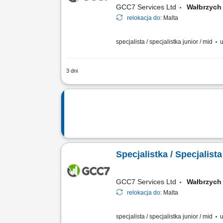
GCC7 Services Ltd
Wałbrzyc
relokacja do:
Malta
specjalista / specjalistka junior / mid
u
3 dni
ZAKRES OBOWIĄZKÓW: Aktywny kontakt t
zakresu edukacji finansowej; Budowan
Specjalistka / Specjalis
GCC7 Services Ltd
Wałbrzyc
relokacja do:
Malta
specjalista / specjalistka junior / mid
u