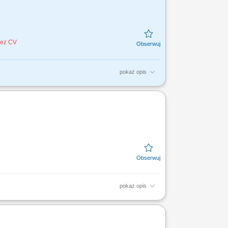
bez CV
pokaż opis
y firmowe, rachunki bankowe, faktoring i inne
. Aktywny...
pokaż opis
anie odpowiednich rozwiązań finansowych.
ora MŚP....