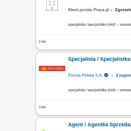
Klient portalu Praca.pl
Zgorz
specjalista / specjalistka (mid)
umowa
2 dni
obsługa klientów; utrzymywanie dobrych 
Specjalista / Specjalist
Poczta Polska S.A.
specjalista / specjalistka (mid)
umowa 
3 dni
Dołącz do zespołu, który buduje silną 
wysoką jakością obsługi, uczciwością i
Agent / Agentka Sprzeda