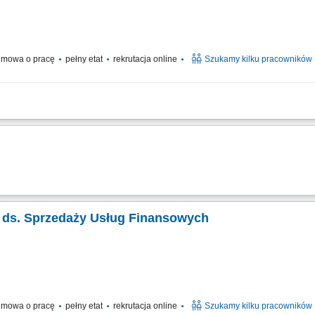
h
mowa o pracę
pełny etat
rekrutacja online
Szukamy kilku pracowników
elefoniczny z klientami zainteresowanymi naszymi produktami Sprzedaż usług zw
ie relacji i pozyskiwanie klientów dla naszych kluczowych Partnerów Biznesow
ta ds. Sprzedaży Usług Finansowych
h
mowa o pracę
pełny etat
rekrutacja online
Szukamy kilku pracowników