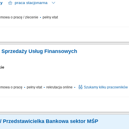
3 regiony
praca
stacjonarna
mowa o pracę / zlecenie
pełny etat
przedaż usług zgodnie z procedurami partnerów. Analiza oczekiwań klienta i dobi
jaśnianie zasad korzystania z produktów oraz omawianie ryzyk. Dbanie o retencję
. Sprzedaży Usług Finansowych
kie
mowa o pracę
pełny etat
rekrutacja online
Szukamy kilku pracowników
nicznych rozmów z klientami zainteresowanymi ofertą. Sprzedaż usług związanych
 z klientami oraz pozyskiwanie nowych kontaktów dla partnerów biznesowych. Reali
/ Przedstawicielka Bankowa sektor MŚP