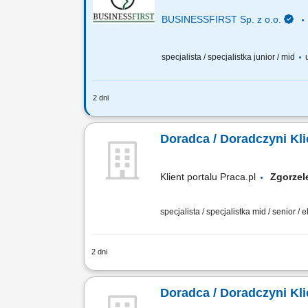
BUSINESSFIRST Sp. z o.o.
specjalista / specjalistka junior / mid
u
2 dni
Opis stanowiska Pozyskiwanie klientów
rozwiązania finansowe. Rozwój w kieru
Doradca / Doradczyni Kli
Klient portalu Praca.pl
Zgorz
specjalista / specjalistka mid / senior / 
2 dni
Aktywne pozyskiwanie klientów i budow
Sprzedaż produktów bankowych, w tym fu
Doradca / Doradczyni Kl