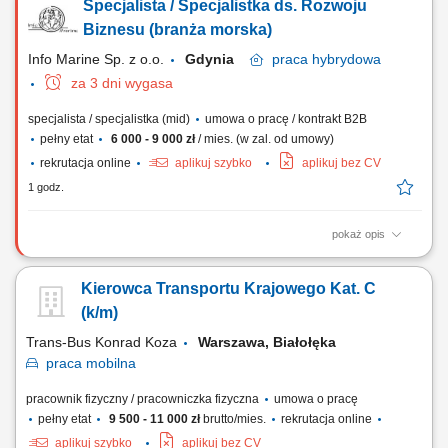
Specjalista / Specjalistka ds. Rozwoju
Biznesu (branża morska)
Info Marine Sp. z o.o.
Gdynia
praca
hybrydowa
za 3 dni wygasa
specjalista / specjalistka (mid)
umowa o pracę / kontrakt B2B
pełny etat
6 000 - 9 000 zł
/ mies. (w zal. od umowy)
rekrutacja online
aplikuj szybko
aplikuj bez CV
1 godz.
pokaż opis
Opis stanowiska Aktywne pozyskiwanie nowych partnerów
biznesowych (cold calling, LinkedIn, e-mail marketing)
Kierowca Transportu Krajowego Kat. C
Przygotowywanie oraz prowadzenie prezentacji i spotkań handlowych
online (min. 2 w tygodniu) Planowanie i realizacja wizyt u klientów na
(k/m)
rynkach docelowych; Ścisła współpraca z...
Trans-Bus Konrad Koza
Warszawa, Białołęka
praca
mobilna
pracownik fizyczny / pracowniczka fizyczna
umowa o pracę
pełny etat
9 500 - 11 000 zł
brutto/mies.
rekrutacja online
aplikuj szybko
aplikuj bez CV