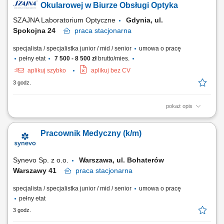
zadania sprzedażowe w zgodzie z budżetem firmy dbał o rozwój
Okularowej w Biurze Obsługi Optyka
swojego regionu poprzez...
SZAJNA Laboratorium Optyczne
Gdynia, ul.
Spokojna 24
praca
stacjonarna
specjalista / specjalistka junior / mid / senior
umowa o pracę
pełny etat
7 500 - 8 500 zł
brutto/mies.
aplikuj szybko
aplikuj bez CV
3 godz.
pokaż opis
Jako Specjalistka/-ta ds. Optyki Okularowej będziesz: budowała/-ał i
utrzymywał długofalowe relacje z klientami firmy (salony optyczne)
Pracownik Medyczny (k/m)
przyjmowała/-ał zamówienia i zlecał soczewki okularowe do produkcji w
naszym laboratorium prowadziła/-dził doradztwo optykom w doborze
soczewek...
Synevo Sp. z o.o.
Warszawa, ul. Bohaterów
Warszawy 41
praca
stacjonarna
specjalista / specjalistka junior / mid / senior
umowa o pracę
pełny etat
3 godz.