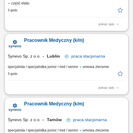
część etatu
3 godz.
pokaż opis
Opis stanowiska: Obsługa Pacjentów w Punkcie Pobrań; Wykonywanie
czynności medycznych w zakresie działania Punktu Pobrań;
Pracownik Medyczny (k/m)
Prowadzenie dokumentacji medycznej zgodnie ze standardami Punktu
Pobrań; Obsługa kasy fiskalnej i systemu komputerowego do obsługi
Pacjentów.
Synevo Sp. z o.o.
Lublin
praca
stacjonarna
specjalista / specjalistka junior / mid / senior
umowa zlecenie
3 godz.
pokaż opis
Opis stanowiska: Obsługa Pacjentów w Punkcie Pobrań; Wykonywanie
czynności medycznych w zakresie działania Punktu Pobrań;
Pracownik Medyczny (k/m)
Prowadzenie dokumentacji medycznej zgodnie ze standardami Punktu
Pobrań; Obsługa kasy fiskalnej i systemu komputerowego do obsługi
Pacjentów.
Synevo Sp. z o.o.
Tarnów
praca
stacjonarna
specjalista / specjalistka junior / mid / senior
umowa zlecenie