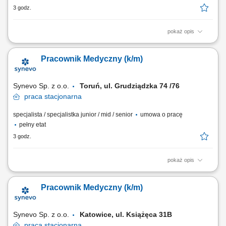
3 godz.
pokaż opis
Opis stanowiska: Obsługa Pacjentów w Punkcie Pobrań; Wykonywanie
czynności medycznych w zakresie działania Punktu Pobrań;
Pracownik Medyczny (k/m)
Prowadzenie dokumentacji medycznej zgodnie ze standardami Punktu
Pobrań; Obsługa kasy fiskalnej i systemu komputerowego do obsługi
Pacjentów.
Synevo Sp. z o.o.
Toruń, ul. Grudziądzka 74 /76
praca
stacjonarna
specjalista / specjalistka junior / mid / senior
umowa o pracę
pełny etat
3 godz.
pokaż opis
Opis stanowiska: Obsługa Pacjentów w Punkcie Pobrań; Wykonywanie
czynności medycznych w zakresie działania Punktu Pobrań;
Pracownik Medyczny (k/m)
Prowadzenie dokumentacji medycznej zgodnie ze standardami Punktu
Pobrań; Obsługa kasy fiskalnej i systemu komputerowego do obsługi
Pacjentów.
Synevo Sp. z o.o.
Katowice, ul. Książęca 31B​
praca
stacjonarna