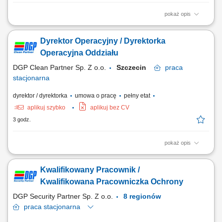
pokaż opis
aktywne rozwijanie sieci klientów na powierzonym obszarze, sprzedaż
profesjonalnych produktów dla gabinetów kosmetologicznych i klinik,
Dyrektor Operacyjny / Dyrektorka
organizowanie prezentacji oraz szkoleń produktowych, utrzymywanie
trwałych relacji z partnerami biznesowymi, realizowanie założonych
Operacyjna Oddziału
celów sprzedażowych,...
DGP Clean Partner Sp. Z o.o.
Szczecin
praca
stacjonarna
dyrektor / dyrektorka
umowa o pracę
pełny etat
aplikuj szybko
aplikuj bez CV
3 godz.
pokaż opis
Biuro oddziału w Szczecinie Zakres obowiązków: Osoba zatrudniona na
tym stanowisku będzie odpowiedzialna za kompleksowe zarządzanie
Kwalifikowany Pracownik /
działalnością oddziału świadczącego usługi porządkowe. Do głównych
zadań należeć będzie: planowanie, organizowanie i nadzorowanie
Kwalifikowana Pracowniczka Ochrony
bieżącej...
DGP Security Partner Sp. Z o.o.
8 regionów
praca
stacjonarna