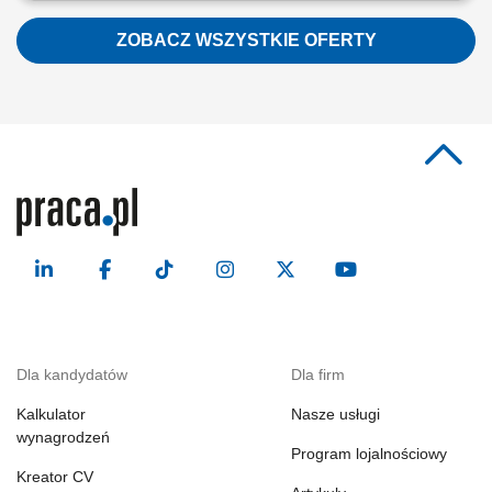
izolacji ciepłochronnej i zimnochronnej na obiektach przemysłowych.
Prowadzenie prac instalacyjnych bezpośrednio na ciągach
ZOBACZ WSZYSTKIE OFERTY
rurociągowych, instalacjach technicznych oraz zbiornikach
wielkogabarytowych. Zakładanie materiałów...
Dla kandydatów
Dla firm
Kalkulator
Nasze usługi
wynagrodzeń
Program lojalnościowy
Kreator CV