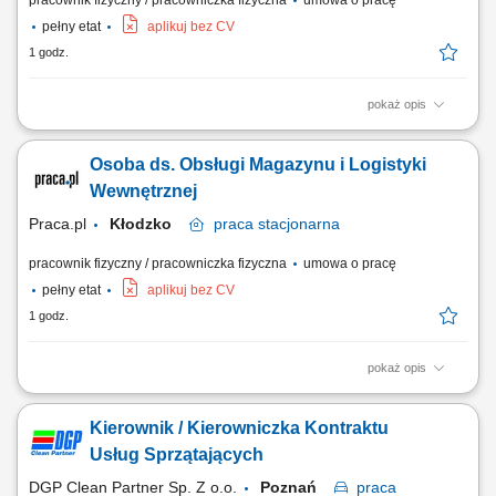
pracownik fizyczny / pracowniczka fizyczna
umowa o pracę
pełny etat
aplikuj bez CV
1 godz.
pokaż opis
Opis stanowiska: Realizowanie wymiany oraz montowania osprzętu
formującego na maszyny wtryskowe. Przygotowywanie całego
Osoba ds. Obsługi Magazynu i Logistyki
stanowiska wraz ze sprzętem pomocniczym pod start nowej serii
produkcyjnej. Przeprowadzanie sprawnego przezbrajania wtryskarek w
Wewnętrznej
oparciu o harmonogram harmonogramów...
Praca.pl
Kłodzko
praca
stacjonarna
pracownik fizyczny / pracowniczka fizyczna
umowa o pracę
pełny etat
aplikuj bez CV
1 godz.
pokaż opis
Opis stanowiska: Sprawna obsługa floty widłowej w ramach transferu
surowców oraz gotowych asortymentów. Obsługa przyjazdów
Kierownik / Kierowniczka Kontraktu
transportowych poprzez szybki rozładunek i sprawną odprawę
wyjazdową. Weryfikacja zgodności dostaw pod kątem ilościowym oraz
Usług Sprzątających
jakościowym na bramie wjazdowej....
DGP Clean Partner Sp. Z o.o.
Poznań
praca