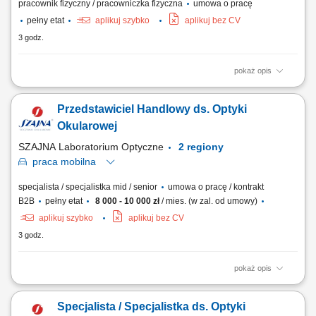
pracownik fizyczny / pracowniczka fizyczna
umowa o pracę
pełny etat
aplikuj szybko
aplikuj bez CV
3 godz.
pokaż opis
Do Twoich zadań będzie należeć: patrolowanie i monitorowanie
chronionego obiektu, kontrola ruchu pojazdów na terenie obiektu,
Przedstawiciel Handlowy ds. Optyki
zapewnienie bezpieczeństwa osób i mienia, reagowanie na sytuacje
wymagające interwencji zgodnie z obowiązującymi procedurami.
Okularowej
SZAJNA Laboratorium Optyczne
2 regiony
praca
mobilna
specjalista / specjalistka mid / senior
umowa o pracę / kontrakt
B2B
pełny etat
8 000 - 10 000 zł
/ mies. (w zal. od umowy)
aplikuj szybko
aplikuj bez CV
3 godz.
pokaż opis
Jako Regionalny Przedstawiciel ds. Optyki Okularowej będziesz:
budował i utrzymywał długofalowe relacje z obecnymi klientami firmy
Specjalista / Specjalistka ds. Optyki
(salony optyczne) oraz pozyskiwał nowych klientów realizował cele i