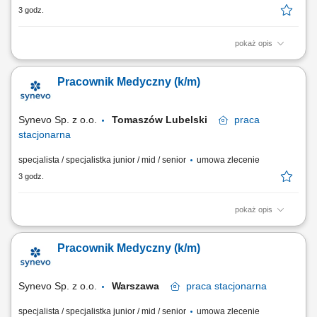
3 godz.
pokaż opis
Opis stanowiska: Obsługa Pacjentów w Punkcie Pobrań; Wykonywanie
czynności medycznych w zakresie działania Punktu Pobrań;
Pracownik Medyczny (k/m)
Prowadzenie dokumentacji medycznej zgodnie ze standardami Punktu
Pobrań; Obsługa kasy fiskalnej i systemu komputerowego do obsługi
Pacjentów.
Synevo Sp. z o.o.
Tomaszów Lubelski
praca
stacjonarna
specjalista / specjalistka junior / mid / senior
umowa zlecenie
3 godz.
pokaż opis
Opis stanowiska: Obsługa Pacjentów w Punkcie Pobrań; Wykonywanie
czynności medycznych w zakresie działania Punktu Pobrań;
Pracownik Medyczny (k/m)
Prowadzenie dokumentacji medycznej zgodnie ze standardami Punktu
Pobrań; Obsługa kasy fiskalnej i systemu komputerowego do obsługi
Pacjentów.
Synevo Sp. z o.o.
Warszawa
praca
stacjonarna
specjalista / specjalistka junior / mid / senior
umowa zlecenie