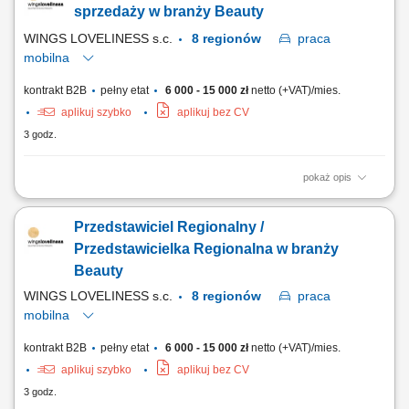
warsztatów praktycznych oraz prezentacji produktowych dla personelu
sprzedaży w branży Beauty
gabinetów i klinik. Pozyskiwanie do...
WINGS LOVELINESS s.c.
8 regionów
praca
mobilna
kontrakt B2B
pełny etat
6 000 - 15 000 zł
netto (+VAT)/mies.
aplikuj szybko
aplikuj bez CV
3 godz.
pokaż opis
Aktywna sprzedaż oraz promocja kosmeceutyków w wyznaczonym
regionie; Praca w terenie obejmująca regularne spotkania z klientami;
Przedstawiciel Regionalny /
Prowadzenie prezentacji oraz szkoleń produktowych dla partnerów
biznesowych; Aktywne pozyskiwanie nowych klientów (kliniki medycyny
Przedstawicielka Regionalna w branży
estetycznej, gabinety...
Beauty
WINGS LOVELINESS s.c.
8 regionów
praca
mobilna
kontrakt B2B
pełny etat
6 000 - 15 000 zł
netto (+VAT)/mies.
aplikuj szybko
aplikuj bez CV
3 godz.