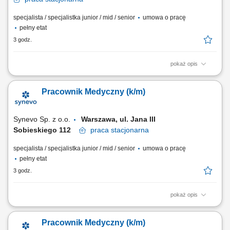
specjalista / specjalistka junior / mid / senior
umowa o pracę
pełny etat
3 godz.
pokaż opis
Opis stanowiska: Obsługa Pacjentów w Punkcie Pobrań; Wykonywanie
czynności medycznych w zakresie działania Punktu Pobrań;
Pracownik Medyczny (k/m)
Prowadzenie dokumentacji medycznej zgodnie ze standardami Punktu
Pobrań; Obsługa kasy fiskalnej i systemu komputerowego do obsługi
Pacjentów.
Synevo Sp. z o.o.
Warszawa, ul. Jana III
Sobieskiego 112​
praca
stacjonarna
specjalista / specjalistka junior / mid / senior
umowa o pracę
pełny etat
3 godz.
pokaż opis
Opis stanowiska: Obsługa Pacjentów w Punkcie Pobrań; Wykonywanie
czynności medycznych w zakresie działania Punktu Pobrań;
Pracownik Medyczny (k/m)
Prowadzenie dokumentacji medycznej zgodnie ze standardami Punktu