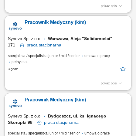
pokaż opis
Opis stanowiska: Obsługa Pacjentów w Punkcie Pobrań; Wykonywanie
czynności medycznych w zakresie działania Punktu Pobrań;
Pracownik Medyczny (k/m)
Prowadzenie dokumentacji medycznej zgodnie ze standardami Punktu
Pobrań; Obsługa kasy fiskalnej i systemu komputerowego do obsługi
Pacjentów.
Synevo Sp. z o.o.
Warszawa, Aleja "Solidarności"
171​
praca
stacjonarna
specjalista / specjalistka junior / mid / senior
umowa o pracę
pełny etat
3 godz.
pokaż opis
Opis stanowiska: Obsługa Pacjentów w Punkcie Pobrań; Wykonywanie
czynności medycznych w zakresie działania Punktu Pobrań;
Pracownik Medyczny (k/m)
Prowadzenie dokumentacji medycznej zgodnie ze standardami Punktu
Pobrań; Obsługa kasy fiskalnej i systemu komputerowego do obsługi
Pacjentów.
Synevo Sp. z o.o.
Bydgoszcz, ul. ks. Ignacego
Skorupki 98
praca
stacjonarna
specjalista / specjalistka junior / mid / senior
umowa o pracę