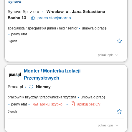
Pobrań; Obsługa kasy fiskalnej i systemu komputerowego do obsługi
Pacjentów.
Synevo Sp. z o.o.
Wrocław, ul. Jana Sebastiana
Bacha 13​
praca
stacjonarna
specjalista / specjalistka junior / mid / senior
umowa o pracę
pełny etat
3 godz.
pokaż opis
Opis stanowiska: Obsługa Pacjentów w Punkcie Pobrań; Wykonywanie
czynności medycznych w zakresie działania Punktu Pobrań;
Monter / Monterka Izolacji
Prowadzenie dokumentacji medycznej zgodnie ze standardami Punktu
Pobrań; Obsługa kasy fiskalnej i systemu komputerowego do obsługi
Przemysłowych
Pacjentów.
Praca.pl
Niemcy
pracownik fizyczny / pracowniczka fizyczna
umowa o pracę
pełny etat
aplikuj szybko
aplikuj bez CV
3 godz.
pokaż opis
Opis stanowiska: Kompleksowy montaż oraz demontaż systemów