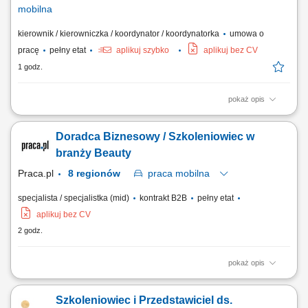
mobilna
kierownik / kierowniczka / koordynator / koordynatorka
umowa o
pracę
pełny etat
aplikuj szybko
aplikuj bez CV
1 godz.
pokaż opis
Zakres obowiązków: kompleksowe zarządzanie realizacją usług
porządkowych, utrzymywanie dobrych relacji z kontrahentami i
Doradca Biznesowy / Szkoleniowiec w
codzienna obsługa współpracy, nadzór nad sprzętem oraz materiałami
wykorzystywanymi do realizacji usług, ścisła współpraca z działem
branży Beauty
personalnym w zakresie...
Praca.pl
8 regionów
praca
mobilna
specjalista / specjalistka (mid)
kontrakt B2B
pełny etat
aplikuj bez CV
2 godz.
pokaż opis
Zadania Rozwijanie dystrybucji specjalistycznych preparatów
pielęgnacyjnych w przydzielonym rejonie. Realizacja bezpośrednich
Szkoleniowiec i Przedstawiciel ds.
wizyt handlowo-doradczych u partnerów biznesowych. Prowadzenie