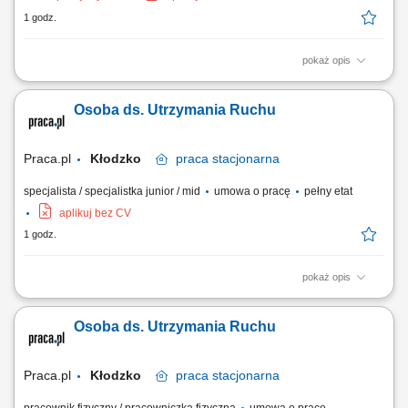
1 godz.
pokaż opis
Realizacja tras krajowych pojazdem wyposażonym w zabudowę
chłodniczą zgodnie z harmonogramem dostaw. Dostarczanie towaru do
Osoba ds. Utrzymania Ruchu
punktów handlowych, magazynów, lokali gastronomicznych oraz
odbiorców biznesowych. Dbanie o właściwe rozmieszczenie i
zabezpieczenie przewożonych produktów podczas...
Praca.pl
Kłodzko
praca
stacjonarna
specjalista / specjalistka junior / mid
umowa o pracę
pełny etat
aplikuj bez CV
1 godz.
pokaż opis
Opis stanowiska: Prowadzenie bieżących serwisów, inspekcji oraz
działań prewencyjnych na liniach technologicznych. Szybka
Osoba ds. Utrzymania Ruchu
identyfikacja usterek i lokalizowanie źródła problemów technicznych z
zakresu elektryki, pneumatyki czy automatyki. Podejmowanie kroków
zapobiegawczych eliminujących...
Praca.pl
Kłodzko
praca
stacjonarna