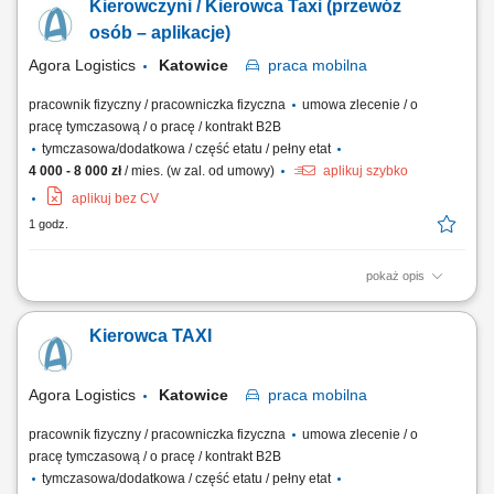
Kierowczyni / Kierowca Taxi (przewóz
osób – aplikacje)
Agora Logistics
Katowice
praca
mobilna
pracownik fizyczny / pracowniczka fizyczna
umowa zlecenie / o
pracę tymczasową / o pracę / kontrakt B2B
tymczasowa/dodatkowa / część etatu / pełny etat
4 000 - 8 000 zł
/ mies. (w zal. od umowy)
aplikuj szybko
aplikuj bez CV
1 godz.
pokaż opis
Zakres obowiązków: Prowadzenie przewozów osób w Krakowie z
wykorzystaniem aplikacji (Uber, Bolt, FreeNow, iTaxi oraz rozwiązania
Kierowca TAXI
„zamiast taksometru”) Kontrola stanu technicznego auta przed
rozpoczęciem pracy, m.in.: oświetlenie, kierunkowskazy, sygnał
dźwiękowy, hamulce, ogumienie,...
Agora Logistics
Katowice
praca
mobilna
pracownik fizyczny / pracowniczka fizyczna
umowa zlecenie / o
pracę tymczasową / o pracę / kontrakt B2B
tymczasowa/dodatkowa / część etatu / pełny etat