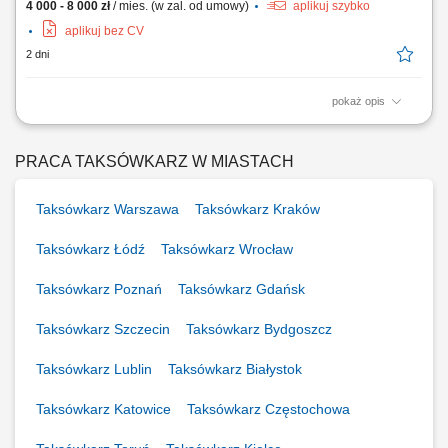
4 000 - 8 000 zł
/ mies. (w zal. od umowy)
aplikuj szybko
aplikuj bez CV
2 dni
pokaż opis
Opis stanowiska: sprawdzanie stanu technicznego samochodu do
przewozu osób, tj.: prawidłowości działania sygnału dźwiękowego,
kierunkowskazów, oświetlenia zewnętrznego i wewnętrznego,
PRACA TAKSÓWKARZ W MIASTACH
hamulców, stanu ogumienia,wyposażenia samochodu w trójkąt
ostrzegawczy, gaśnicę oraz w apteczkę...
Taksówkarz Warszawa
Taksówkarz Kraków
Taksówkarz Łódź
Taksówkarz Wrocław
Taksówkarz Poznań
Taksówkarz Gdańsk
Taksówkarz Szczecin
Taksówkarz Bydgoszcz
Taksówkarz Lublin
Taksówkarz Białystok
Taksówkarz Katowice
Taksówkarz Częstochowa