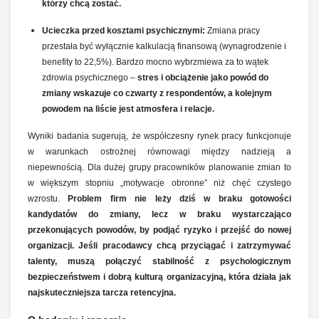
którzy chcą zostać.
Ucieczka przed kosztami psychicznymi:
Zmiana pracy
przestała być wyłącznie kalkulacją finansową (wynagrodzenie i
benefity to 22,5%). Bardzo mocno wybrzmiewa za to wątek
zdrowia psychicznego –
stres i obciążenie jako powód do
zmiany wskazuje co czwarty z respondentów, a kolejnym
powodem na liście jest atmosfera i relacje.
Wyniki badania sugerują, że współczesny rynek pracy funkcjonuje
w warunkach ostrożnej równowagi między nadzieją a
niepewnością. Dla dużej grupy pracowników planowanie zmian to
w większym stopniu „motywacje obronne” niż chęć czystego
wzrostu.
Problem firm nie leży dziś w braku gotowości
kandydatów do zmiany, lecz w braku wystarczająco
przekonujących powodów, by podjąć ryzyko i przejść do nowej
organizacji. Jeśli pracodawcy chcą przyciągać i zatrzymywać
talenty, muszą połączyć stabilność z psychologicznym
bezpieczeństwem i dobrą kulturą organizacyjną, która działa jak
najskuteczniejsza tarcza retencyjna.