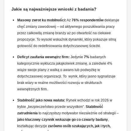
Jakie są najważniejsze wnioski z badania?
Masowy zwrot ku mobilności:
Aż
76% respondentów
deklaruje
chęć zmiany zawodowej – od aktywnego poszukiwania pracy
przez całkowitą zmianę branży aż po otwartość na ciekawe
propozycje. To wysoki wskaźnik dynamiki, który pokazuje silną
gotowość do redefiniowania dotychczasowej ścieżki.
Deficyt zaufania wewnątrz firm:
Jedynie
7%
badanych
kategorycznie wyklucza jakąkolwiek zmianę, a zaledwie 4%
wiąże swoje plany z walką o awans lub podwyżkę w
dotychczasowej organizacji. To wynik, który jasno sygnalizuje
brak wiary w realne możliwości rozwoju w strukturach
wewnętrznych firm.
Stabilność jako nowa waluta:
Rynek wchodzi w rok 2026 w
trybie „bezpieczeństwo przede wszystkim”.
Stabilność
zatrudnienia
to najczęstszy motywator niezależnie od strategii –
jako kluczowy czynnik wskazuje go co czwarty badany
,
kształtując decyzje
zarówno osób szukających, jak i tych,