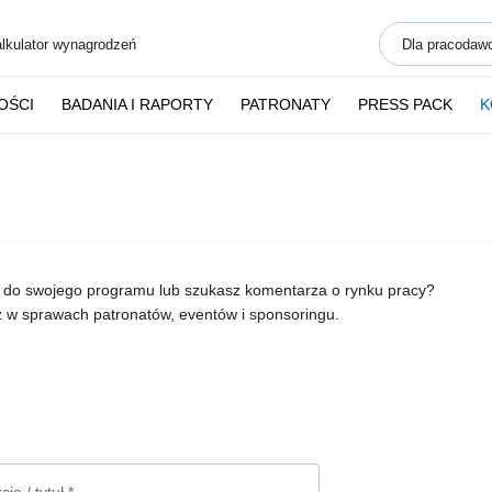
lkulator wynagrodzeń
Dla pracodaw
OŚCI
BADANIA I RAPORTY
PATRONATY
PRESS PACK
K
pl do swojego programu lub szukasz komentarza o rynku pracy?
ż w sprawach patronatów, eventów i sponsoringu.