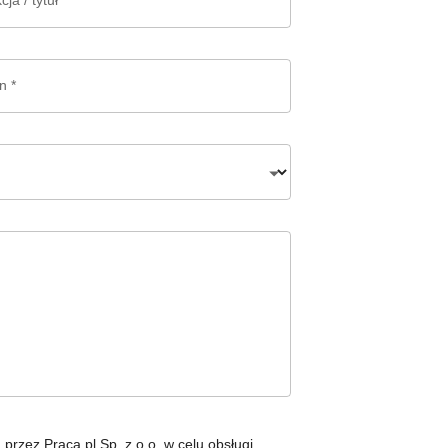
ja / tytuł *
n *
zez Praca.pl Sp. z o.o. w celu obsługi