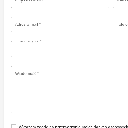
Imię i nazwisko *
Redakc
Adres e-mail *
Telefo
Temat zapytania *
Wiadomość *
* Wyrażam zgodę na przetwarzanie moich danych osobowych pr