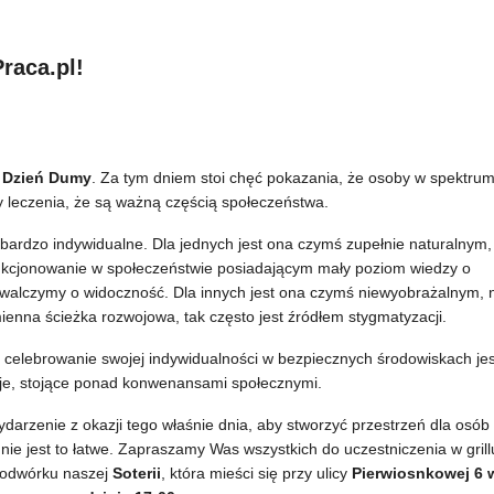
raca.pl!
 Dzień Dumy
. Za tym dniem stoi chęć pokazania, że osoby w spektru
 leczenia, że są ważną częścią społeczeństwa.
ardzo indywidualne. Dla jednych jest ona czymś zupełnie naturalnym,
nkcjonowanie w społeczeństwie posiadającym mały poziom wiedzy o
i walczymy o widoczność. Dla innych jest ona czymś niewyobrażalnym, 
ienna ścieżka rozwojowa, tak często jest źródłem stygmatyzacji.
 celebrowanie swojej indywidualności w bezpiecznych środowiskach jes
cje, stojące ponad konwenansami społecznymi.
ydarzenie z okazji tego właśnie dnia, aby stworzyć przestrzeń dla osób
ie jest to łatwe. Zapraszamy Was wszystkich do uczestniczenia w grill
 podwórku naszej
Soterii
, która mieści się przy ulicy
Pierwiosnkowej 6 