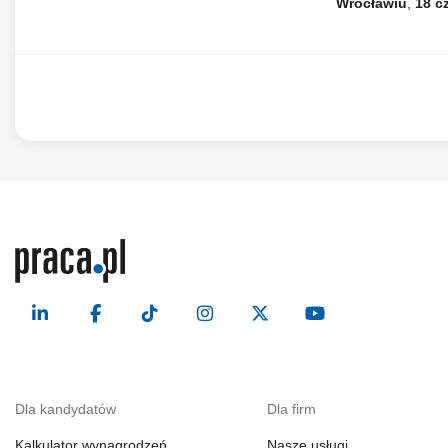
Wrocławiu
,
18 c
Dla kandydatów
Dla firm
Kalkulator wynagrodzeń
Nasze usługi