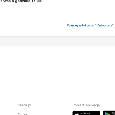
zerwca o godzinie 17:00.
Więcej artykułów "Patronaty"
Praca.pl
Pobierz aplikację
O nas