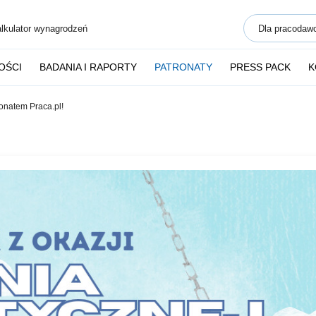
lkulator wynagrodzeń
Dla pracodaw
OŚCI
BADANIA I RAPORTY
PATRONATY
PRESS PACK
K
onatem Praca.pl!