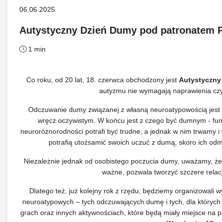
06.06.2025
Autystyczny Dzień Dumy pod patronatem P
1 min
Co roku, od 20 lat, 18. czerwca obchodzony jest
Autystyczny
autyzmu nie wymagają naprawienia czy
Odczuwanie dumy związanej z własną neuroatypowością jest b
wręcz oczywistym. W końcu jest z czego być dumnym - fu
neuroróżnorodności potrafi być trudne, a jednak w nim trwamy 
potrafią utożsamić swoich uczuć z dumą, skoro ich odm
Niezależnie jednak od osobistego poczucia dumy, uważamy, że
ważne, pozwala tworzyć szczere rela
Dlatego też, już kolejny rok z rzędu, będziemy organizowali w
neuroatypowych – tych odczuwających dumę i tych, dla których n
grach oraz innych aktywnościach, które będą miały miejsce na