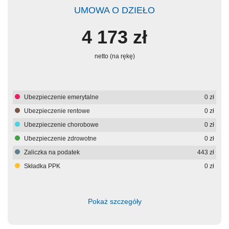
UMOWA O DZIEŁO
4 173
zł
netto (na rękę)
Ubezpieczenie emerytalne
0
zł
Ubezpieczenie rentowe
0
zł
Ubezpieczenie chorobowe
0
zł
Ubezpieczenie zdrowotne
0
zł
Zaliczka na podatek
443
zł
Składka PPK
0
zł
Pokaż szczegóły