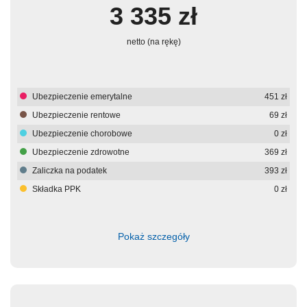
3 335
zł
netto (na rękę)
Ubezpieczenie emerytalne
451
zł
Ubezpieczenie rentowe
69
zł
Ubezpieczenie chorobowe
0
zł
Ubezpieczenie zdrowotne
369
zł
Zaliczka na podatek
393
zł
Składka PPK
0
zł
Pokaż szczegóły