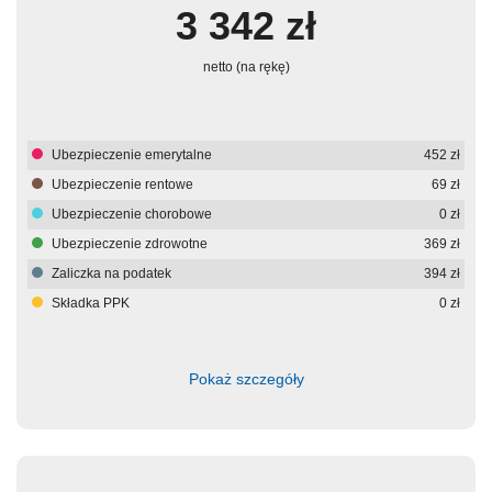
3 342
zł
netto (na rękę)
Ubezpieczenie emerytalne
452
zł
Ubezpieczenie rentowe
69
zł
Ubezpieczenie chorobowe
0
zł
Ubezpieczenie zdrowotne
369
zł
Zaliczka na podatek
394
zł
Składka PPK
0
zł
Pokaż szczegóły