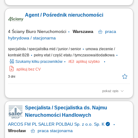
Pośrednictwo w transakcjach sprzedaży, zakupu i wynajmu
nieruchomości; Aktywne pozyskiwanie ofert; Poszukiwanie
Agent / Pośrednik nieruchomości
nieruchomości na zlecenie kupujących; Prezentacje nieruchomości;
Nadzór nad przebiegiem transakcji sprzedaży i wynajmu;
Przygotowywanie nieruchomości do sprzedaży; Współpraca z...
4 Ściany Biuro Nieruchomości
Warszawa
praca
hybrydowa / stacjonarna
specjalista / specjalistka mid / junior / senior
umowa zlecenie /
kontrakt B2B
pełny etat / część etatu / tymczasowa/dodatkowa
Szukamy kilku pracowników
aplikuj szybko
aplikuj bez CV
3 dni
pokaż opis
Zakres obowiązków Agenta-Pośrednika nieruchomości obejmuje:
kompleksową obsługę klientów biura, pozyskiwanie zleceń,
Specjalista / Specjalistka ds. Najmu
wyszukiwanie ofert nieruchomości, przygotowanie oferty do sprzedaży
lub wynajmu, prezentacje nieruchomości, aktualizowanie baz danych,
Nieruchomości Handlowych
kompletowanie dokumentacji do...
ARCOS FM PL SALLER POLBAU Sp. z o.o. Sp. K
Wrocław
praca
stacjonarna