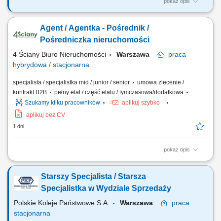
pokaż opis
Twoje zadania? Systematyczne pozyskiwanie nieruchomości w oparciu
o umowy na wyłączność. Utrzymywanie profesjonalnych relacji z
Agent / Agentka - Pośrednik /
klientami. Organizacja cyklu sprzedaży i marketingu własnej bazy ofert
nieruchomości. Realizacja celów sprzedażowych. Współpraca z
Pośredniczka nieruchomości
zespołem i dbałość o...
4 Ściany Biuro Nieruchomości
Warszawa
praca
hybrydowa / stacjonarna
specjalista / specjalistka mid / junior / senior
umowa zlecenie /
kontrakt B2B
pełny etat / część etatu / tymczasowa/dodatkowa
Szukamy kilku pracowników
aplikuj szybko
aplikuj bez CV
1 dni
pokaż opis
Zadania Aktywne budowanie portfela ofert poprzez pozyskiwanie
nowych obiektów do sprzedaży i pod wynajem. Tworzenie
Starszy Specjalista / Starsza
profesjonalnych prezentacji nieruchomości oraz dbanie o ich atrakcyjny
wizerunek rynkowy. Bezpośredni kontakt z kontrahentami, w tym
Specjalistka w Wydziale Sprzedaży
prowadzenie pokazów domów i lokali....
Polskie Koleje Państwowe S.A.
Warszawa
praca
stacjonarna