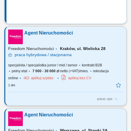
Agent Nieruchomości
Freedom Nieruchomości
Kraków, ul. Wielicka 28
praca
hybrydowa / stacjonarna
specjalista / specjalistka junior / mid / senior
kontrakt B2B
pełny etat
7 000 - 30 000 zł
netto (+VAT)/mies.
rekrutacja
online
aplikuj szybko
aplikuj bez CV
1 dni
pokaż opis
Twoje zadania? Systematyczne pozyskiwanie nieruchomości w oparciu
o umowy na wyłączność. Utrzymywanie profesjonalnych relacji z
Agent Nieruchomości
klientami. Organizacja cyklu sprzedaży i marketingu własnej bazy ofert
nieruchomości. Realizacja celów sprzedażowych. Współpraca z
zespołem i dbałość o...
Freedom Nieruchomości
Warszawa, ul. Stawki 2A