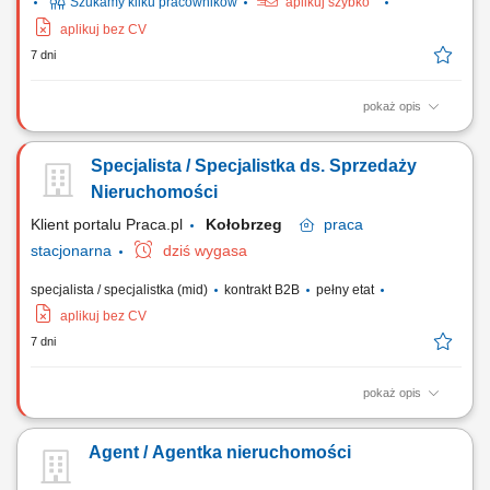
Szukamy kilku pracowników
aplikuj szybko
aplikuj bez CV
7 dni
pokaż opis
Budowanie i rozwijanie bazy klientów zainteresowanych zakupem oraz
sprzedażą nieruchomości. Analiza potrzeb klientów i rekomendowanie
Specjalista / Specjalistka ds. Sprzedaży
najlepiej dopasowanych ofert. Organizowanie spotkań oraz prezentacji
nieruchomości. Prowadzenie rozmów handlowych i negocjacji.
Nieruchomości
Współpraca z zespołem...
Klient portalu Praca.pl
Kołobrzeg
praca
stacjonarna
dziś wygasa
specjalista / specjalistka (mid)
kontrakt B2B
pełny etat
aplikuj bez CV
7 dni
pokaż opis
Pozyskiwanie ofert sprzedaży i wynajmu nieruchomości oraz rozwijanie
własnego portfela klientów. Prowadzenie prezentacji nieruchomości i
Agent / Agentka nieruchomości
profesjonalne doradztwo podczas procesu sprzedaży lub najmu.
Koordynowanie przebiegu transakcji, przygotowywanie niezbędnej