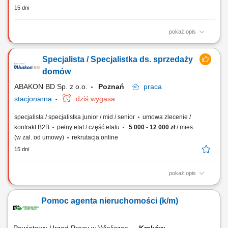
15 dni
pokaż opis
Co otrzymasz jako agent nieruchomości REMAX? wiedzę, która da Ci
możliwość pracowania TYLKO na umowach ekskluzywnych, tzw. na
Specjalista / Specjalistka ds. sprzedaży
wyłączność europejskie certyfikowane szkolenia podstawowe, dzięki
którym będziesz profesjonalnym, skutecznym agentem nieruchomości
domów
przeprowadzającym transakcje...
ABAKON BD Sp. z o.o.
Poznań
praca
stacjonarna
dziś wygasa
specjalista / specjalistka junior / mid / senior
umowa zlecenie /
kontrakt B2B
pełny etat / część etatu
5 000 - 12 000 zł
/ mies.
(w zal. od umowy)
rekrutacja online
15 dni
pokaż opis
Godziny: 6-8; Współpraca: B2B, zlecenie; Co będzie należeć do Twoich
obowiązków? prezentacja produktów i rozwiązań z zakresu budowy
Pomoc agenta nieruchomości (k/m)
domu z prefabrykatów keramzytowych, prowadzenie spotkań z
klientami i negocjowanie warunków umów, realizacja celów
sprzedażowych, dbanie o pozytywne relacje z klientem.