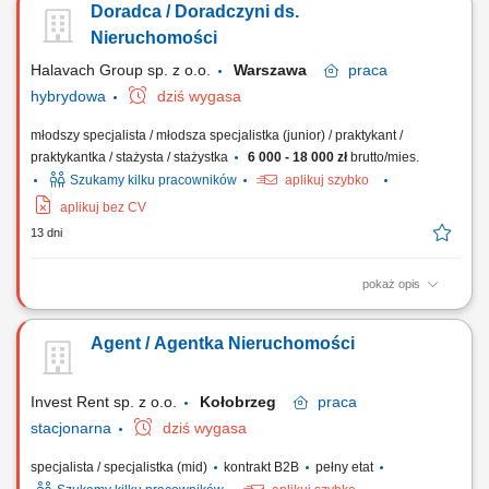
Doradca / Doradczyni ds.
Organizowanie prezentacji nieruchomości i prowadzenie klientów
przez kolejne etapy transakcji. Przygotowywanie dokumentów oraz
Nieruchomości
koordynacja procesu sprzedaży lub najmu. Prowadzenie...
Halavach Group sp. z o.o.
Warszawa
praca
hybrydowa
dziś wygasa
młodszy specjalista / młodsza specjalistka (junior) / praktykant /
praktykantka / stażysta / stażystka
6 000 - 18 000 zł
brutto/mies.
Szukamy kilku pracowników
aplikuj szybko
aplikuj bez CV
13 dni
pokaż opis
pozyskiwanie klientów zainteresowanych zakupem, sprzedażą lub
wynajmem nieruchomości, budowanie trwałych relacji oraz
Agent / Agentka Nieruchomości
profesjonalna obsługa klientów na każdym etapie współpracy,
prezentowanie ofert i organizowanie spotkań z klientami,
rozpoznawanie potrzeb oraz dobór odpowiednich...
Invest Rent sp. z o.o.
Kołobrzeg
praca
stacjonarna
dziś wygasa
specjalista / specjalistka (mid)
kontrakt B2B
pełny etat