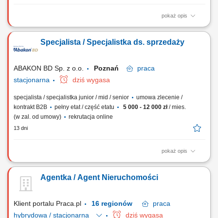
pokaż opis
Obsługa transakcji nieruchomości na zasadzie wyłączności. Rozwijanie
kompetencji w ramach certyfikowanych szkoleń (podstawowych i
Specjalista / Specjalistka ds. sprzedaży
zaawansowanych). Budowanie własnej marki na rynku dzięki wsparciu
marketingowemu i technologicznemu. Nawiązywanie relacji z klientami
oraz współpraca z innymi...
ABAKON BD Sp. z o.o.
Poznań
praca
stacjonarna
dziś wygasa
specjalista / specjalistka junior / mid / senior
umowa zlecenie /
kontrakt B2B
pełny etat / część etatu
5 000 - 12 000 zł
/ mies.
(w zal. od umowy)
rekrutacja online
13 dni
pokaż opis
Zakres Obowiązków Prezentacja produktów i rozwiązań dotyczących
budowy domów z prefabrykatów keramzytowych. Prowadzenie spotkań
Agentka / Agent Nieruchomości
z klientami oraz negocjacje warunków umów. Aktywna realizacja
wyznaczonych celów sprzedażowych. Dbanie o budowanie i
utrzymywanie pozytywnych relacji z klientami.
Klient portalu Praca.pl
16 regionów
praca
hybrydowa / stacjonarna
dziś wygasa