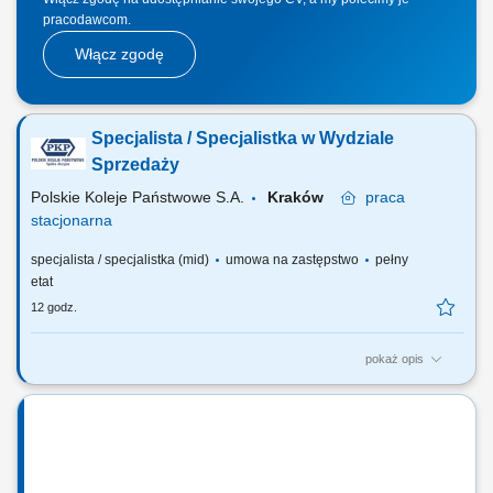
pracodawcom.
Włącz zgodę
Specjalista / Specjalistka w Wydziale
Sprzedaży
Polskie Koleje Państwowe S.A.
Kraków
praca
stacjonarna
specjalista / specjalistka (mid)
umowa na zastępstwo
pełny
etat
12 godz.
pokaż opis
Na tym stanowisku będziesz odpowiedzialny(-a) m.in. za: prowadzenie
spraw związanych ze zbyciem nieruchomości w tym przygotowanie,
organizację i prowadzenie postępowań na sprzedaż nieruchomości w
trybie przetargowym i bezprzetargowym, analizę dokumentacji
geodezyjno-prawnej, współpraca z...