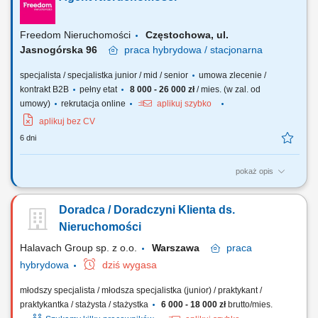
za własny obszar: Odpowiadasz za powierzone Ci obiekty na
wyznaczonym terenie w Polsce; Sieć kontaktów i...
Freedom Nieruchomości
Częstochowa, ul.
Jasnogórska 96
praca
hybrydowa / stacjonarna
specjalista / specjalistka junior / mid / senior
umowa zlecenie /
kontrakt B2B
pełny etat
8 000 - 26 000 zł
/ mies. (w zal. od
umowy)
rekrutacja online
aplikuj szybko
aplikuj bez CV
6 dni
pokaż opis
Twoje zadania? Systematyczne pozyskiwanie nieruchomości w oparciu
o umowy na wyłączność. Utrzymywanie profesjonalnych relacji z
Doradca / Doradczyni Klienta ds.
klientami. Organizacja cyklu sprzedaży i marketingu własnej bazy ofert
nieruchomości. Realizacja celów sprzedażowych. Współpraca z
Nieruchomości
zespołem i dbałość o...
Halavach Group sp. z o.o.
Warszawa
praca
hybrydowa
dziś wygasa
młodszy specjalista / młodsza specjalistka (junior) / praktykant /
praktykantka / stażysta / stażystka
6 000 - 18 000 zł
brutto/mies.