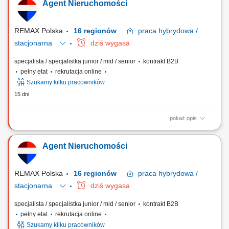
Agent Nieruchomości
nieruchomości. Prezentacja nieruchomości oraz udział w spotkaniach z
klientami. Analiza potrzeb klienta i dobór odpowiednich ofert.
Prowadzenie rozmów sprzedażowych i...
REMAX Polska
16 regionów
praca
hybrydowa /
stacjonarna
dziś wygasa
specjalista / specjalistka junior / mid / senior
kontrakt B2B
pełny etat
rekrutacja online
Szukamy kilku pracowników
15 dni
pokaż opis
Co otrzymasz jako agent nieruchomości REMAX? wiedzę, która da Ci
możliwość pracowania TYLKO na umowach ekskluzywnych, tzw. na
Agent Nieruchomości
wyłączność europejskie certyfikowane szkolenia podstawowe, dzięki
którym będziesz profesjonalnym, skutecznym agentem nieruchomości
przeprowadzającym transakcje...
REMAX Polska
16 regionów
praca
hybrydowa /
stacjonarna
dziś wygasa
specjalista / specjalistka junior / mid / senior
kontrakt B2B
pełny etat
rekrutacja online
Szukamy kilku pracowników