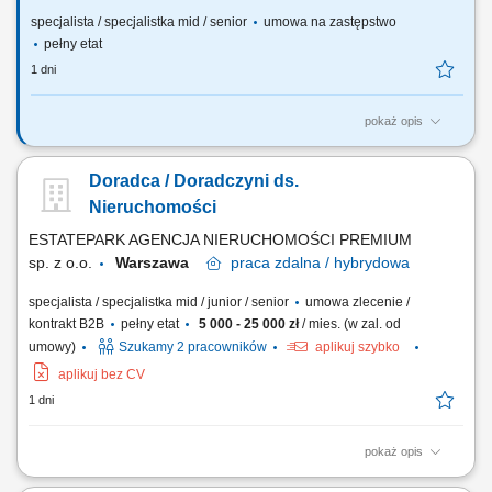
specjalista / specjalistka mid / senior
umowa na zastępstwo
pełny etat
1 dni
pokaż opis
Na tym stanowisku będziesz odpowiedzialny(-a) za: Prowadzenie
spraw związanych ze sprzedażą nieruchomości, analiza dokumentów
Doradca / Doradczyni ds.
geodezyjno-prawnych, weryfikacja operatów szacunkowych;
Opracowywanie wniosków na posiedzenie Zarządu i projektów uchwał
Nieruchomości
związanych ze sprzedażą nieruchomości;...
ESTATEPARK AGENCJA NIERUCHOMOŚCI PREMIUM
sp. z o.o.
Warszawa
praca
zdalna / hybrydowa
specjalista / specjalistka mid / junior / senior
umowa zlecenie /
kontrakt B2B
pełny etat
5 000 - 25 000 zł
/ mies. (w zal. od
umowy)
Szukamy 2 pracowników
aplikuj szybko
aplikuj bez CV
1 dni
pokaż opis
Kompleksowa obsługa klientów w zakresie sprzedaży, zakupu oraz