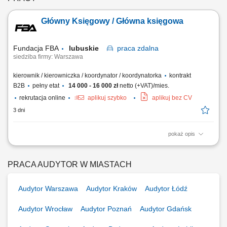
środków trwałych oraz...
Główny Księgowy / Główna księgowa
Fundacja FBA
lubuskie
praca
zdalna
siedziba firmy: Warszawa
kierownik / kierowniczka / koordynator / koordynatorka
kontrakt
B2B
pełny etat
14 000 - 16 000 zł
netto (+VAT)/mies.
rekrutacja online
aplikuj szybko
aplikuj bez CV
3 dni
pokaż opis
samodzielne prowadzenie pełnej księgowości spółek, sporządzanie
sprawozdań finansowych oraz raportów dla Zarządu, przygotowywanie i
składanie deklaracji CIT, VAT, sprawozdań do GUS, nadzór nad
PRACA AUDYTOR W MIASTACH
rozliczeniami podatkowymi i finansowymi, prowadzenie ewidencji
środków trwałych oraz...
Audytor Warszawa
Audytor Kraków
Audytor Łódź
Audytor Wrocław
Audytor Poznań
Audytor Gdańsk