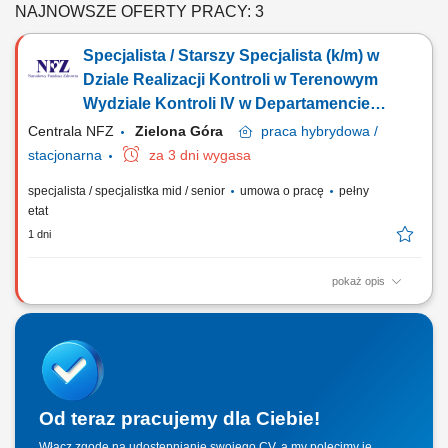
NAJNOWSZE OFERTY PRACY: 3
Specjalista / Starszy Specjalista (k/m) w
Dziale Realizacji Kontroli w Terenowym
Wydziale Kontroli IV w Departamencie
Kontroli (wykształcenie wyższe
Centrala NFZ
Zielona Góra
praca
hybrydowa /
medyczne: pielęgniarstwo, fizjoterapia)
stacjonarna
za 3 dni wygasa
specjalista / specjalistka mid / senior
umowa o pracę
pełny
etat
1 dni
pokaż opis
GŁÓWNE ZADANIA udział w opracowywaniu projektu programu
kontroli; przeprowadzanie kontroli zgodnie z przepisami prawa i
obowiązującymi w NFZ zasadami, programem kontroli; dokonywanie
ustaleń stanu faktycznego w zakresie objętym przedmiotem kontroli w
sposób obiektywny i rzetelny oraz na...
Od teraz pracujemy dla Ciebie!
Włącz zgodę na udostępnianie swojego CV, a my polecimy je