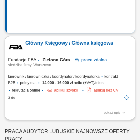
Główny Księgowy / Główna księgowa
Fundacja FBA
Zielona Góra
praca
zdalna
siedziba firmy: Warszawa
kierownik / kierowniczka / koordynator / koordynatorka
kontrakt
B2B
pełny etat
14 000 - 16 000 zł
netto (+VAT)/mies.
rekrutacja online
aplikuj szybko
aplikuj bez CV
3 dni
pokaż opis
samodzielne prowadzenie pełnej księgowości spółek, sporządzanie
sprawozdań finansowych oraz raportów dla Zarządu, przygotowywanie i
składanie deklaracji CIT, VAT, sprawozdań do GUS, nadzór nad
PRACA AUDYTOR LUBUSKIE NAJNOWSZE OFERTY
rozliczeniami podatkowymi i finansowymi, prowadzenie ewidencji
PRACY