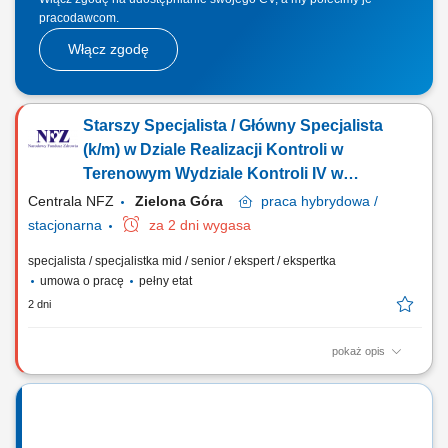
pracodawcom.
Włącz zgodę
Starszy Specjalista / Główny Specjalista
(k/m) w Dziale Realizacji Kontroli w
Terenowym Wydziale Kontroli IV w
Departamencie Kontroli (lekarz k/m)
Centrala NFZ
Zielona Góra
praca
hybrydowa /
stacjonarna
za 2 dni wygasa
specjalista / specjalistka mid / senior / ekspert / ekspertka
umowa o pracę
pełny etat
2 dni
pokaż opis
GŁÓWNE ZADANIA udział w analizach i opracowywaniu programów
kontroli w zakresie metodyki niezbędnej do jej przeprowadzenia;
weryfikacja dokumentacji medycznej w trakcie kontroli i czynności
sprawdzających; udział w opracowywaniu dokumentów na potrzeby
rozpatrzenia odwołania od wyników...