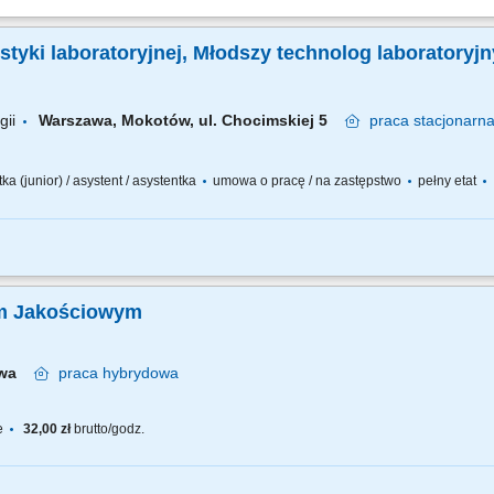
ją na Ciebie w nowej pracy. Będzie słodko! Dołączysz do zespołu odpowiedzialn
nych. Twoim zadaniem będzie bezpieczny i prawidłowy pobór materiału badawczego
styki laboratoryjnej, Młodszy technolog laboratoryj
gii
Warszawa, Mokotów, ul. Chocimskiej 5
praca
stacjonarn
ka (junior) / asystent / asystentka
umowa o pracę / na zastępstwo
pełny etat
ytek Krwi, Zakład Immunologii Hematologicznej i Transfuzjologicznej
um Jakościowym
awa
praca
hybrydowa
e
32,00 zł
brutto/godz.