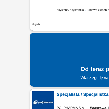
asystent / asystentka
umowa zleceni
6 godz.
Sprawdź mieszankę zadań, które czekają
fizykochemicznych. Pobieranie i właści
Od teraz p
Włącz zgodę na 
Specjalista / Specjalistk
POLPHARMA S.A.
Warszawa,