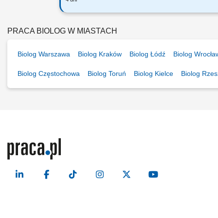
Sprawdź mieszankę zadań, które czekaj
pobieraniu próbek do badań laborator
PRACA BIOLOG W MIASTACH
Biolog Warszawa
Biolog Kraków
Biolog Łódź
Biolog Wrocła
Biolog Częstochowa
Biolog Toruń
Biolog Kielce
Biolog Rze