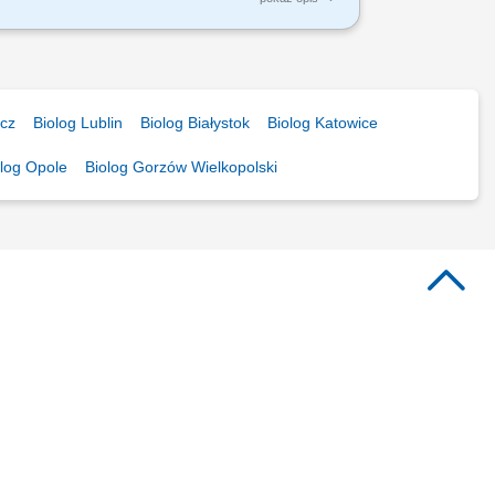
 mikrobiologii i fizykochemii; Pomoc w
k po badaniach;
zcz
Biolog Lublin
Biolog Białystok
Biolog Katowice
olog Opole
Biolog Gorzów Wielkopolski