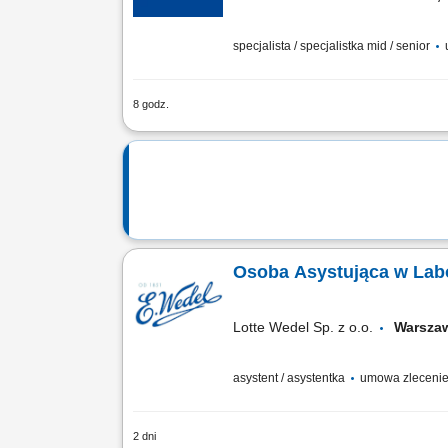
specjalista / specjalistka mid / senior
8 godz.
Twoje obowiązki: Poprawne opracowywa
Prowadzenie procesów rejestracyjnych z
Osoba Asystująca w Lab
Lotte Wedel Sp. z o.o.
Warsz
asystent / asystentka
umowa zleceni
2 dni