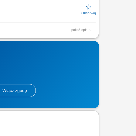
pokaż opis
cji testów i analiz mikrobiologicznych oraz
Włącz zgodę