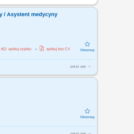
ego za sprawne prowadzenie codzienne analiz
. Przygotujesz...
ny / Asystent medycyny
a
aplikuj szybko
aplikuj bez CV
pokaż opis
pokaż opis