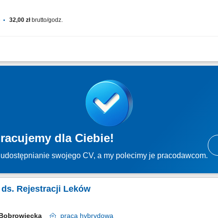
e
32,00 zł
brutto/godz.
 na Ciebie w nowej pracy. Będzie słodko! Wsparcie specjalistów w bieżącej realiza
we przygotowywanie materiału kontrolnego do dalszych procedur. Dbanie o stan...
racujemy dla Ciebie!
udostępnianie swojego CV, a my polecimy je pracodawcom.
a ds. Rejestracji Leków
 Bobrowiecka
praca
hybrydowa