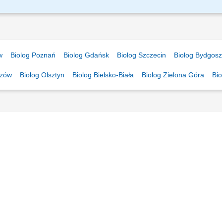
ą na Ciebie w nowej pracy. Będzie słodko! Pomoc w wykonywaniu badań z zakresu
yjnych; Przygotowywanie sprzętu laboratoryjnego do badań; Porządkowanie próbe
w
Biolog Poznań
Biolog Gdańsk
Biolog Szczecin
Biolog Bydgos
szów
Biolog Olsztyn
Biolog Bielsko-Biała
Biolog Zielona Góra
Bi