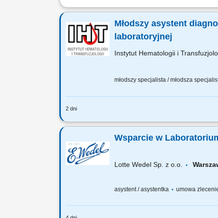
Sprawdź mieszankę zadań, które czeka
fizykochemicznych oraz mikrobiologicz
Młodszy asystent diagno
laboratoryjnej
Instytut Hematologii i Transfuzjolo
młodszy specjalista / młodsza specjalist
2 dni
Pracownia Immunologii Leukocytów i Pł
Wsparcie w Laboratori
Lotte Wedel Sp. z o.o.
Warsz
asystent / asystentka
umowa zleceni
4 dni