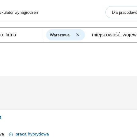
lkulator wynagrodzeń
Dla pracodaw
Warszawa
m
awa
praca
hybrydowa