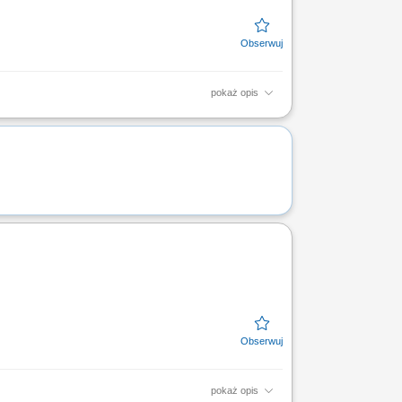
pokaż opis
ązującym prawem na danym rynku;
tnerami firmy;
pokaż opis