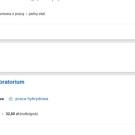
umowa o pracę
pełny etat
nie dokumentacji rejestracyjnej produktów leczniczych Spółki zgodnie z obowi
godnie ze strategią firmy; Współpracę z zagranicznymi przedstawicielstwami i par
oratorium
awa
praca
hybrydowa
e
32,00 zł
brutto/godz.