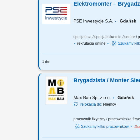
Elektromonter – Brygadzi
PSE Inwestycje S.A.
Gdańs
specjalista / specjalistka mid / senior 
rekrutacja online
Szukamy kil
1 dni
Zakres obowiązków: Prowadzenie prac
urządzeniach elektroenergetycznych; M
Brygadzista / Monter Si
Max Bau Sp. z o.o.
Gdańsk
relokacja do:
Niemcy
pracownik fizyczny / pracowniczka fizyc
Szukamy kilku pracowników