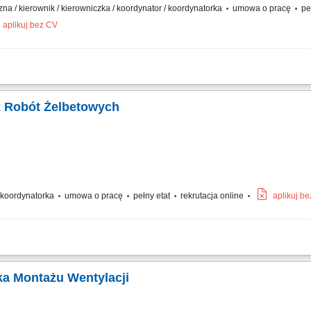
zna / kierownik / kierowniczka / koordynator / koordynatorka
umowa o pracę
pe
aplikuj bez CV
ewnętrznych sieci wodno-kanalizacyjnych; Organizacja oraz koordynacja pracy br
yjnego oraz laserowego; Dbałość o terminowość i jakość realizowanych prac;
k Robót Żelbetowych
k
/ koordynatorka
umowa o pracę
pełny etat
rekrutacja online
aplikuj b
etowymi na budowie zgodnie z dokumentacją techniczną, harmonogramem i budże
fikacja dokumentacji technicznej oraz bieżące reagowanie na zmiany projektowe.
ka Montażu Wentylacji