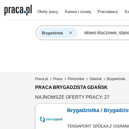
Oferty pracy
Kariera i rozwój
Pracodawcy
Ka
Brygadzista
Praca.pl
Praca
Pomorskie
Gdańsk
Brygadzista
PRACA BRYGADZISTA GDAŃSK
NAJNOWSZE OFERTY PRACY: 27
Brygadzistka / Brygadzis
TENSAPORT SPÓŁKA Z OGRAN