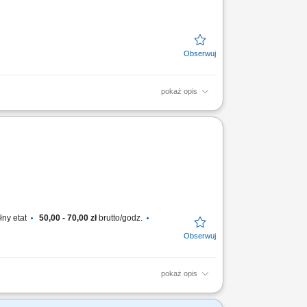
pokaż opis
yjnych. Współpraca z kierownictwem budowy
wykonywania prac...
łny etat
50,00 - 70,00 zł
brutto/godz.
pokaż opis
e dokumentacji technicznej i rysunków;