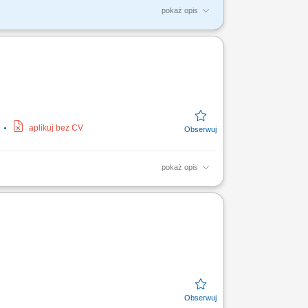
pokaż opis
nizacja i koordynacja pracy brygady
ść o jakość oraz...
u
aplikuj bez CV
pokaż opis
rarskich oraz mechanicznych;