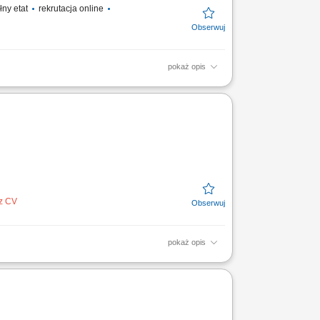
łny etat
rekrutacja online
pokaż opis
ygady; Praca na podstawie dokumentacji
ez CV
pokaż opis
tem. Koordynacja pracy zespołów
 Kontrola jakości i...