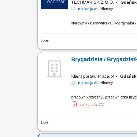
TECHMAR SP. Z O.O.
Gdańs
relokacja do:
Niemcy
kierownik / kierowniczka / koordynator 
1 dni
Miejsce pracy: Niemcy Zakres obowiąz
po stronie niemieckiej. Nadzorowanie j
Brygadzista / Brygadzis
Klient portalu Praca.pl
Gdańs
relokacja do:
Niemcy
pracownik fizyczny / pracowniczka fizyc
aplikuj bez CV
1 dni
Budowa i montaż zewnętrznych sieci wo
Obsługa niwelatora optycznego oraz la