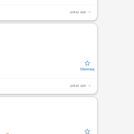
pokaż opis
stępów; Budowanie pozytywnej atmosfery w
ami oraz dbanie o...
pokaż opis
dnie z dokumentacją techniczną,
esie kontroli jakości i...