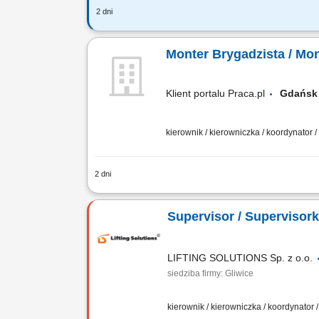
2 dni
Zakres obowiązków wykonywanie prac z
(stanowisko brygadzisty), praca zgodni
Monter Brygadzista / Mo
Klient portalu Praca.pl
Gdań
kierownik / kierowniczka / koordynator 
2 dni
Koordynowanie i nadzorowanie pracy ze
Supervisor / Supervisor
LIFTING SOLUTIONS Sp. z o.o.
siedziba firmy: Gliwice
kierownik / kierowniczka / koordynator