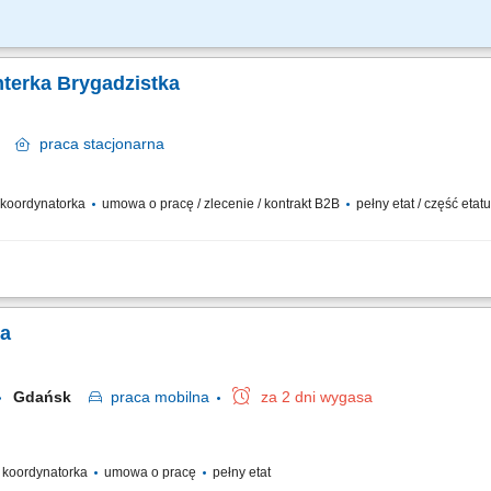
wiązanych z budową i montażem zewnętrznych sieci wodno-kanalizacyjnych, orga
e z dokumentacją techniczną, obsługa niwelatora oraz niwelatora laserowego, dbało
nterka Brygadzistka
sk
praca
stacjonarna
/ koordynatorka
umowa o pracę / zlecenie / kontrakt B2B
pełny etat / część etat
społu monterskiego; Odpowiedzialność za sprawny i prawidłowy przebieg prac ru
ka
Gdańsk
praca
mobilna
za 2 dni wygasa
 / koordynatorka
umowa o pracę
pełny etat