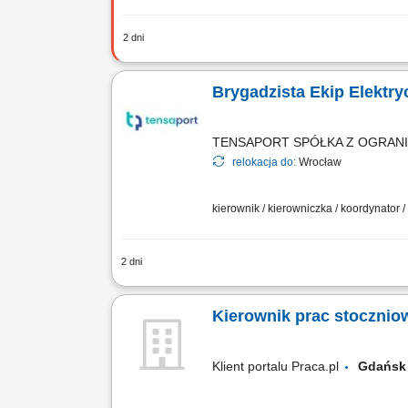
2 dni
Zadania Bezpośrednie zarządzanie gr
zespole, motywowanie pracowników ora
Brygadzista Ekip Elektr
TENSAPORT SPÓŁKA Z OGRAN
relokacja do:
Wrocław
kierownik / kierowniczka / koordynator 
2 dni
Zakres zadań: Zarządzanie grupą praco
harmonogramami oraz wymaganiami; Kont
Kierownik prac stocznio
Klient portalu Praca.pl
Gdań