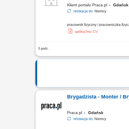
Klient portalu Praca.pl
Gdańs
relokacja do:
Niemcy
pracownik fizyczny / pracowniczka fizyc
aplikuj bez CV
5 godz.
Budowa i montaż zewnętrznych sieci wo
dokumentacji technicznej; Obsługa niw
Brygadzista - Monter / B
Praca.pl
Gdańsk
relokacja do:
Niemcy