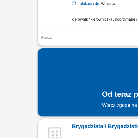
relokacja do:
Wrocław
kierownik / kierowniczka / koordynator 
4 godz.
Obowiązki: Organizowanie pracy podleg
wymagań; Weryfikowanie jakości wykona
Od teraz p
Włącz zgodę na 
Brygadzista / Brygadzis