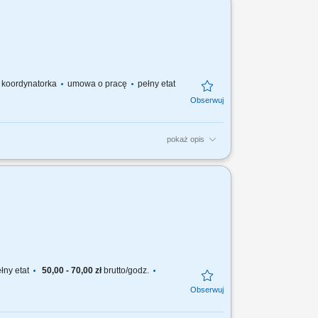
 / koordynatorka
umowa o pracę
pełny etat
pokaż opis
praw oraz prac eksploatacyjnych na
GIS; Układanie kabli NN, WN, SN...
łny etat
50,00 - 70,00 zł
brutto/godz.