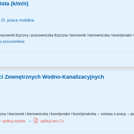
sta (k/m/n)
k
praca
mobilna
/ pracownik fizyczny / pracowniczka fizyczna / kierownik / kierowniczka / koordynator
ku pracowników
 budowlano-montażowych na sieci elektroenergetycznej NN i WN; Wykonywanie na
ontaż obwodów pierwotnych i wtórnych w rozdzielniach napowietrznych oraz typu 
eci Zewnętrznych Wodno-Kanalizacyjnych
zna / kierownik / kierowniczka / koordynator / koordynatorka
umowa o pracę
pe
aplikuj szybko
aplikuj bez CV