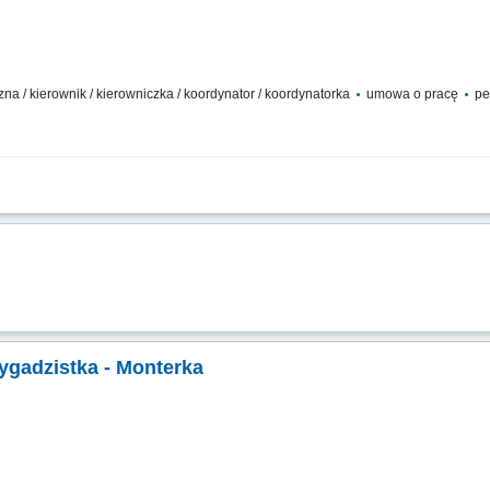
k
zna / kierownik / kierowniczka / koordynator / koordynatorka
umowa o pracę
pe
dno-kanalizacyjnych; Kierowanie pracami brygady i organizacja zadań na budowie
elatora tradycyjnego oraz laserowego; Nadzór nad terminowością i jakością wykon
rygadzistka - Monterka