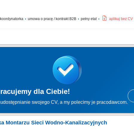
/ koordynatorka
umowa o pracę / kontrakt B2B
pełny etat
aplikuj bez CV
łego zespołu i bieżące nim zarządzanie; Nadzorowanie robót na sieciach nN/SN 
nia prac i dbanie o przestrzeganie norm BHP; Sporządzanie raportów z postępu pr
racujemy dla Ciebie!
udostępnianie swojego CV, a my polecimy je pracodawcom.
tka Montarzu Sieci Wodno-Kanalizacyjnych