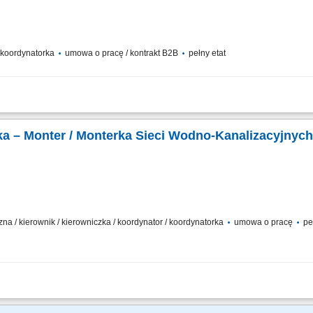
k
/ koordynatorka
umowa o pracę / kontrakt B2B
pełny etat
ków: Organizowanie i koordynowanie pracy zespołu monterów instalacji wentylac
akości oraz terminowej realizacji prac montażowych. Wspieranie zespołu podczas 
tka – Monter / Monterka Sieci Wodno-Kanalizacyjnych
k
zna / kierownik / kierowniczka / koordynator / koordynatorka
umowa o pracę
pe
dno-kanalizacyjnych; Organizacja i koordynacja pracy brygady; Praca na podstawi
serowego; Dbanie o jakość i terminowość realizowanych prac;