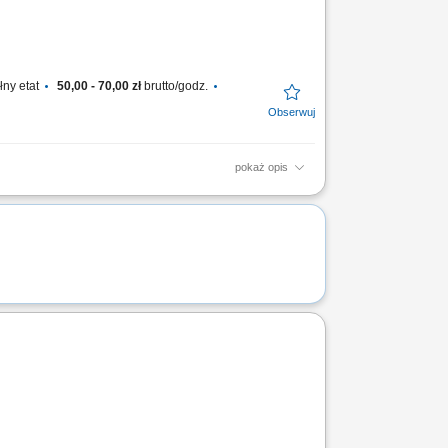
łny etat
50,00 - 70,00 zł
brutto/godz.
pokaż opis
; Realizacja robót na podstawie
ania prac;