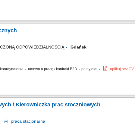
upą pracowników na obiektach, efektywne delegowanie zadań i monitorowanie po
z bieżące rozwiązywanie problemów; Nadzór nad powierzonym sprzętem, narzędzi
ycznych
ICZONĄ ODPOWIEDZIALNOŚCIĄ
Gdańsk
/ koordynatorka
umowa o pracę / kontrakt B2B
pełny etat
aplikuj bez CV
wników i organizacja ich pracy; Nadzór nad realizacją prac w sieciach nN/SN zgo
rola jakości i zgodności wykonywanych robót; Przestrzeganie wyznaczników w zakr
wych / Kierowniczka prac stoczniowych
sk
praca
stacjonarna