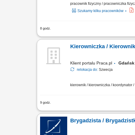
pracownik fizyczny / pracowniczka fizyc
Szukamy kilku pracowników
8 godz.
Zakres obowiązków: Budowa i montaż z
technicznej; Obsługa niwelatora tradyc
Kierowniczka / Kierowni
Klient portalu Praca.pl
Gdańs
relokacja do:
Szwecja
kierownik / kierowniczka / koordynator 
9 godz.
Kierowanie i nadzór nad pracami żelb
wykonawczych oraz podwykonawców. Wery
Brygadzista / Brygadzist