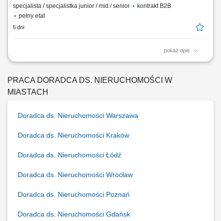
specjalista / specjalistka junior / mid / senior
kontrakt B2B
pełny etat
5 dni
pokaż opis
Zadania, które na Ciebie czekają: Aktywne pozyskiwanie nowych
klientów biznesowych; Docieranie do właścicieli firm i decydentów
odpowiedzialnych za decyzje zakupowe; Prowadzenie rozmów
PRACA DORADCA DS. NIERUCHOMOŚCI W
handlowych, spotkań oraz negocjacji z klientami; Identyfikacja potrzeb
MIASTACH
biznesowych klienta i przygotowanie...
Doradca ds. Nieruchomości Warszawa
Doradca ds. Nieruchomości Kraków
Doradca ds. Nieruchomości Łódź
Doradca ds. Nieruchomości Wrocław
Doradca ds. Nieruchomości Poznań
Doradca ds. Nieruchomości Gdańsk