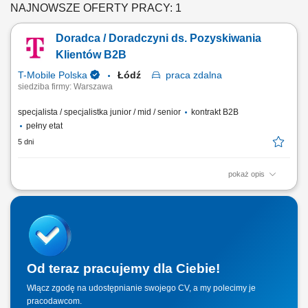
NAJNOWSZE OFERTY PRACY: 1
Doradca / Doradczyni ds. Pozyskiwania
Klientów B2B
T-Mobile Polska
Łódź
praca
zdalna
siedziba firmy: Warszawa
specjalista / specjalistka junior / mid / senior
kontrakt B2B
pełny etat
5 dni
pokaż opis
Zadania, które na Ciebie czekają: Aktywne pozyskiwanie nowych
klientów biznesowych; Docieranie do właścicieli firm i decydentów
odpowiedzialnych za decyzje zakupowe; Prowadzenie rozmów
handlowych, spotkań oraz negocjacji z klientami; Identyfikacja potrzeb
biznesowych klienta i przygotowanie...
Od teraz pracujemy dla Ciebie!
Włącz zgodę na udostępnianie swojego CV, a my polecimy je
pracodawcom.