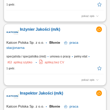
1 godz.
pokaż opis
Zakres obowiązków: aktywne pozyskiwanie i rekrutacja kandydatów z
Ukrainy, Azji oraz innych krajów, prowadzenie procesów rekrutacyjnych
Inżynier Jakości (m/k)
od publikacji ogłoszeń do zatrudnienia kandydata, przeprowadzanie
rozmów kwalifikacyjnych i selekcja kandydatów, budowanie bazy
kandydatów oraz...
Katcon Polska Sp. z o.o.
Błonie
praca
stacjonarna
specjalista / specjalistka (mid)
umowa o pracę
pełny etat
aplikuj szybko
aplikuj bez CV
1 godz.
pokaż opis
Twój zakres obowiązków Doskonalenie procesów produkcyjnych,
Monitorowanie i analizowanie wskaźników jakościowych (PPM, FTQ,
Inspektor Jakości (m/k)
koszty braków) o Inicjowanie i koordynacja działań dla osiągnięcia
celów jakościowych, Podejmowanie działań dla redukcji poziomu
braków, Współpraca z innymi...
Katcon Polska Sp. z o.o.
Błonie
praca