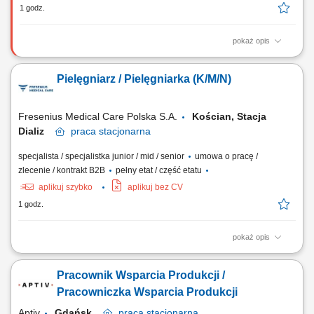
1 godz.
pokaż opis
Zadania Techniczne wsparcie produkcji poprzez utrzymywanie form w
pełnej sprawności operacyjnej. Eliminowanie przestojów
Pielęgniarz / Pielęgniarka (K/M/N)
spowodowanych awariami oprzyrządowania i narzędzi.
Przeprowadzanie regeneracji części zgodnie ze standardami
inżynieryjnymi. Dokumentowanie przebiegu serwisu oraz...
Fresenius Medical Care Polska S.A.
Kościan, Stacja
Dializ
praca
stacjonarna
specjalista / specjalistka junior / mid / senior
umowa o pracę /
zlecenie / kontrakt B2B
pełny etat / część etatu
aplikuj szybko
aplikuj bez CV
1 godz.
pokaż opis
Twoje zadania: Przygotowanie stanowiska, aparatury do dializy oraz
dializatora. Przygotowanie pacjenta do zabiegu zgodnie z protokołem
Pracownik Wsparcia Produkcji /
(kontrola parametrów życiowych, wagi i ocena dostępu naczyniowego).
Podłączanie dializy przez przetokę tętniczo-żylną lub cewnik
Pracowniczka Wsparcia Produkcji
naczyniowy według zleceń...
Aptiv
Gdańsk
praca
stacjonarna