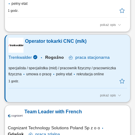
pełny etat
1 godz.
pokaż opis
Zakres obowiązków: Przyjęcia towarów i opakowań na stany
magazynowe, Przyjmowanie i kontrola dostaw, Załadunek i rozładunek
Operator tokarki CNC (m/k)
towarów, Kompletacja zamówień, Wydawanie towarów, Kontrola stanów
magazynowych, Rozmieszczenie towarów w wyznaczonych
lokalizacjach magazynu. Praca jednozmianowa w...
Trenkwalder
Rogoźno
praca
stacjonarna
specjalista / specjalistka (mid) / pracownik fizyczny / pracowniczka
fizyczna
umowa o pracę
pełny etat
rekrutacja online
1 godz.
pokaż opis
Twoje zadania obsługa tokarki CNC: 3-osiowej lub 5-osiowej,
monitorowanie przebiegu procesu obróbki oraz nadzorowanie pracy
Team Leader with French
maszyny, kontrola i bieżąca analiza parametrów skrawania w trakcie
obróbki, wprowadzanie niezbędnych korekt wymiarowych, praca w
oparciu o dokumentację techniczną i...
Cognizant Technology Solutions Poland Sp z o o
Gdańsk
praca
zdalna