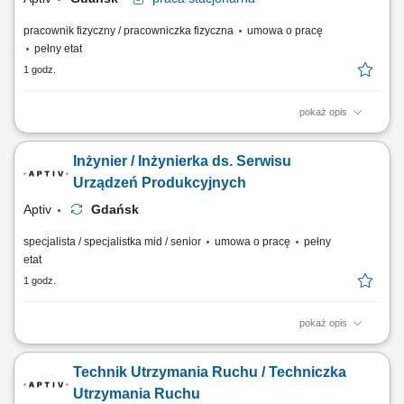
pracownik fizyczny / pracowniczka fizyczna
umowa o pracę
pełny etat
1 godz.
pokaż opis
Zakres obowiązków: realizacja wsparcia technicznego w obszarze
SMT/CBA, przygotowanie i utrzymanie stanowisk produkcyjnych,
Inżynier / Inżynierka ds. Serwisu
wymiana materiałów eksploatacyjnych oraz konserwacja urządzeń,
pomoc w przezbrojeniach i ustawieniach maszyn, wsparcie działu
Urządzeń Produkcyjnych
utrzymania ruchu w pracach serwisowych,...
Aptiv
Gdańsk
specjalista / specjalistka mid / senior
umowa o pracę
pełny
etat
1 godz.
pokaż opis
Zadania Bieżący nadzór nad kondycją technologiczną maszyn i ich
zgodnością z normami BHP. Natychmiastowe reagowanie na incydenty
Technik Utrzymania Ruchu / Techniczka
techniczne w celu utrzymania ciągłości procesów. Prowadzenie
konserwacji zapobiegawczej i prewencyjnej aparatury produkcyjnej.
Utrzymania Ruchu