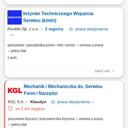
Dołącz do zespołu ekspertów, którzy każdego dnia łączą technologię,
precyzję i pasję do inżynierii. Szukamy osoby, która z entuzjazmem
Inżynier Technicznego Wsparcia
podejmuje techniczne wyzwania, potrafi koordynować realizację
złożonych projektów serwisowych i nie boi się pracy w dynamicznym
Serwisu (k/m/n)
środowisku...
Rockfin Sp. z o.o.
2 regiony
praca
stacjonarna
specjalista / specjalistka junior / mid / senior
umowa o pracę
pełny etat
1 godz.
pokaż opis
Opis stanowiska Analiza oraz rozwiązywanie problemów technicznych,
proponowanie technologii napraw układów hydraulicznych;
Mechanik / Mechaniczka ds. Serwisu
Formułowanie założeń i projektowanie rozwiązań technicznych (w tym
modernizacji i retrofitów istniejących układów hydraulicznych) Wsparcie
Form i Narzędzi
techniczne Inżynierów...
KGL S.A.
Klaudyn
praca
stacjonarna
za 2 dni wygasa
pracownik fizyczny / pracowniczka fizyczna
umowa o pracę
pełny etat