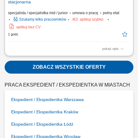
stacjonarna
specjalista / specjalistka mid / junior
umowa o pracę
pełny etat
Szukamy kilku pracowników
aplikuj szybko
aplikuj bez CV
1 godz.
pokaż opis
Co będzie należeć do Twoich obowiązków? Bieżąca kontrola jakości
wyrobów w trakcie procesu produkcji, Końcowa kontrola produktów
finalnych schodzących z linii produkcyjnej, Współpraca z innymi
ZOBACZ WSZYSTKIE OFERTY
działami w celu rozwiązywania problemów jakościowych, Dbałość o
zgodność produktów...
PRACA EKSPEDIENT / EKSPEDIENTKA W MIASTACH
Ekspedient / Ekspedientka Warszawa
Ekspedient / Ekspedientka Kraków
Ekspedient / Ekspedientka Łódź
Ekspedient / Ekspedientka Wrocław