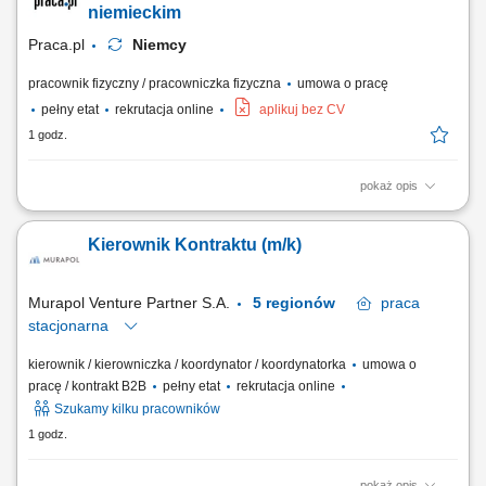
oraz nadzór nad BHP. Planowanie i nadzorowanie harmonogramu prac.
niemieckim
Organizacja zamówień...
Praca.pl
Niemcy
pracownik fizyczny / pracowniczka fizyczna
umowa o pracę
pełny etat
rekrutacja online
aplikuj bez CV
1 godz.
pokaż opis
Zakres obowiązków: wykonywanie czynności higieniczno-
pielęgnacyjnych, pomoc przy spożywaniu posiłków, monitorowanie
Kierownik Kontraktu (m/k)
stanu zdrowia (waga, ciśnienie, temperatura, poziom cukru), realizacja
zaleceń medycznych zgodnie z procedurami, wsparcie seniorów w
codziennym funkcjonowaniu.
Murapol Venture Partner S.A.
5 regionów
praca
stacjonarna
kierownik / kierowniczka / koordynator / koordynatorka
umowa o
pracę / kontrakt B2B
pełny etat
rekrutacja online
Szukamy kilku pracowników
1 godz.
pokaż opis