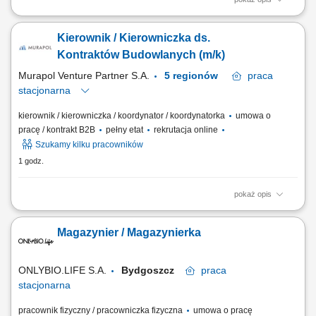
Twój zakres obowiązków realizacja inwestycji zgodnie z
harmonogramem i budżetem; ofertowanie poszczególnych prac
Kierownik / Kierowniczka ds.
budowlanych, poszukiwanie potencjalnych wykonawców, negocjowanie
cen i warunków umowy z wykonawcami; prowadzenie dokumentacji
Kontraktów Budowlanych (m/k)
formalno-prawnej budowy; uzyskiwanie i przygotowanie...
Murapol Venture Partner S.A.
5 regionów
praca
stacjonarna
kierownik / kierowniczka / koordynator / koordynatorka
umowa o
pracę / kontrakt B2B
pełny etat
rekrutacja online
Szukamy kilku pracowników
1 godz.
pokaż opis
Zakres obowiązków: Nadzór nad realizacją inwestycji zgodnie z
budżetem i harmonogramem. Organizacja i ofertowanie prac
Magazynier / Magazynierka
budowlanych, wybór oraz negocjacje z podwykonawcami. Prowadzenie
dokumentacji formalno-prawnej inwestycji. Przygotowanie i
kompletowanie dokumentacji do uzyskania Pozwolenia...
ONLYBIO.LIFE S.A.
Bydgoszcz
praca
stacjonarna
pracownik fizyczny / pracowniczka fizyczna
umowa o pracę