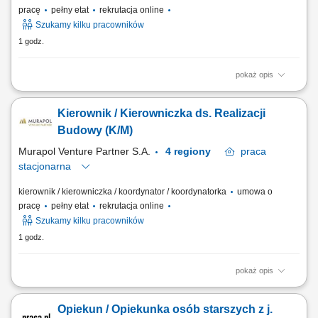
pracę
pełny etat
rekrutacja online
Szukamy kilku pracowników
1 godz.
pokaż opis
Twój zakres obowiązków pełnienie funkcji kierownika budowy w
rozumienia Prawa Budowlanego; kontrola jakości realizowanych robót
Kierownik / Kierowniczka ds. Realizacji
oraz zgodności wykonania z dokumentacją projektową; kontrola
przestrzegania przepisów BHP; organizacja i realizacja inwestycji
Budowy (K/M)
zgodnie z harmonogramem;...
Murapol Venture Partner S.A.
4 regiony
praca
stacjonarna
kierownik / kierowniczka / koordynator / koordynatorka
umowa o
pracę
pełny etat
rekrutacja online
Szukamy kilku pracowników
1 godz.
pokaż opis
Obowiązki: Formalne pełnienie funkcji kierownika budowy zgodnie z
Prawem Budowlanym. Koordynowanie procesu budowlanego od strony
Opiekun / Opiekunka osób starszych z j.
organizacyjnej i technicznej. Kontrola jakości, zgodności z projektem