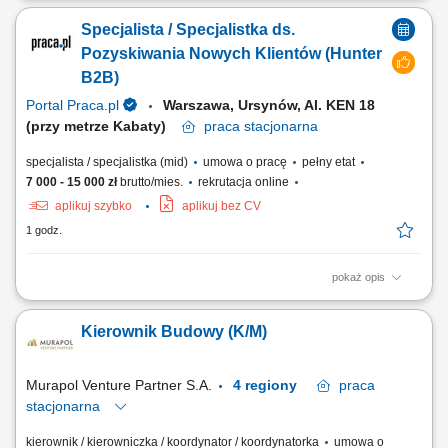
przygotowania do odbioru inwestycji. Zarządzanie pracą brygad oraz
Specjalista / Specjalistka ds.
podwykonawców. Nadzór nad jakością, terminowością i zgodnością
prac z dokumentacją oraz przepisami BHP. Opracowywanie
Pozyskiwania Nowych Klientów (Hunter
harmonogramów i monitorowanie...
B2B)
Portal Praca.pl
Warszawa, Ursynów, Al. KEN 18
(przy metrze Kabaty)
praca
stacjonarna
specjalista / specjalistka (mid)
umowa o pracę
pełny etat
7 000 - 15 000 zł
brutto/mies.
rekrutacja online
aplikuj szybko
aplikuj bez CV
1 godz.
pokaż opis
Zakres obowiązków: Będziesz pierwszą osobą, z którą rozmawia klient.
To od Ciebie będzie zależało, czy szybko otrzyma właściwe rozwiązanie
Kierownik Budowy (K/M)
i odpowiednie wsparcie. szybkie nawiązywanie kontaktu z klientami
przekazanymi do obsługi, diagnozowanie potrzeb i ocena gotowości
klienta do...
Murapol Venture Partner S.A.
4 regiony
praca
stacjonarna
kierownik / kierowniczka / koordynator / koordynatorka
umowa o