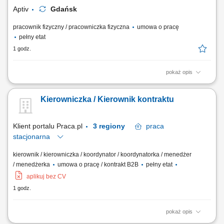
Aktywne zgłaszanie pomysłów...
Aptiv
Gdańsk
pracownik fizyczny / pracowniczka fizyczna
umowa o pracę
pełny etat
1 godz.
pokaż opis
Zakres obowiązków: zapewnienie ciągłości pracy maszyn i urządzeń
produkcyjnych, wykonywanie bieżących napraw i konserwacji maszyn
Kierowniczka / Kierownik kontraktu
montażowych oraz testujących, szybka reakcja na awarie i problemy
produkcyjne, przygotowywanie maszyn do produkcji oraz przeglądów
technicznych, prowadzenie...
Klient portalu Praca.pl
3 regiony
praca
stacjonarna
kierownik / kierowniczka / koordynator / koordynatorka / menedżer
/ menedżerka
umowa o pracę / kontrakt B2B
pełny etat
aplikuj bez CV
1 godz.
pokaż opis
Kompleksowe prowadzenie i koordynacja robót elektrycznych od etapu