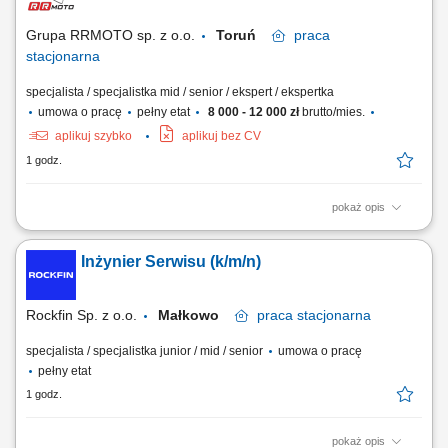
Grupa RRMOTO sp. z o.o.
Toruń
praca
stacjonarna
specjalista / specjalistka mid / senior / ekspert / ekspertka
umowa o pracę
pełny etat
8 000 - 12 000 zł
brutto/mies.
aplikuj szybko
aplikuj bez CV
1 godz.
pokaż opis
Jeśli chcesz mieć realny wpływ na rozwój organizacji, sposób pracy
managerów i realne doświadczenia pracowników… Jeśli łączysz
Inżynier Serwisu (k/m/n)
myślenie biznesowe z dojrzałością interpersonalną… Jeśli potrafisz
słuchać, doradzać, porządkować procesy i być partnerem dla
managerów oraz...
Rockfin Sp. z o.o.
Małkowo
praca
stacjonarna
specjalista / specjalistka junior / mid / senior
umowa o pracę
pełny etat
1 godz.
pokaż opis