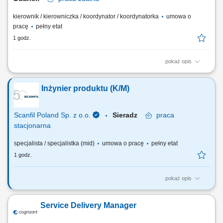
kierownik / kierowniczka / koordynator / koordynatorka
umowa o
pracę
pełny etat
1 godz.
pokaż opis
Work model: Remote About the role We are looking for an experienced
Team Lead to oversee a group of teams working on social media
Inżynier produktu (K/M)
monitoring, content quality and localization support across multiple
markets. You'll be responsible for team performance, service delivery
and continuous improvement....
Scanfil Poland Sp. z o.o.
Sieradz
praca
stacjonarna
specjalista / specjalistka (mid)
umowa o pracę
pełny etat
1 godz.
pokaż opis
Na czym będzie polegać Twoja praca? Tworzenie i nadzorowanie
struktur produktów i rysunków w systemie ERP oraz aplikacji SPC.
Service Delivery Manager
Przygotowywanie instrukcji montażu i kontroli według standardów firmy
oraz wytycznych jakościowych dla produktów według specyfikacji