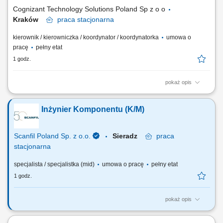
klienta. Weryfikacja i...
Cognizant Technology Solutions Poland Sp z o o
Kraków
praca
stacjonarna
kierownik / kierowniczka / koordynator / koordynatorka
umowa o
pracę
pełny etat
1 godz.
pokaż opis
Work Model- 100% from the Office Role Overview In this high-impact
leadership role, you will drive the success of service delivery operations
Inżynier Komponentu (K/M)
by ensuring strong client relationships, operational excellence, and
continuous improvement. You will lead service delivery in a dynamic
environment, enabling...
Scanfil Poland Sp. z o.o.
Sieradz
praca
stacjonarna
specjalista / specjalistka (mid)
umowa o pracę
pełny etat
1 godz.
pokaż opis
Na czym będzie polegać Twoja praca? Współpraca z zespołem
inżynieryjnym i zakupowym w zakresie kwalifikacji komponentów i