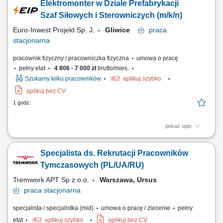
Elektromonter w Dziale Prefabrykacji
producentów. Weryfikacja BOM i zapewnienie zgodności części z
wymaganiami klienta. Wspieranie procesu alternatywy komponentów
Szaf Siłowych i Sterowniczych (m/k/n)
oraz proponowanie rozwiązań...
Euro-Inwest Projekt Sp. J.
Gliwice
praca
stacjonarna
pracownik fizyczny / pracowniczka fizyczna
umowa o pracę
pełny etat
4 806 - 7 000 zł
brutto/mies.
Szukamy kilku pracowników
aplikuj szybko
aplikuj bez CV
1 godz.
pokaż opis
przygotowanie materiałów do procesu prefabrykacji; przygotowanie
materiałów i komponentów; montaż i składanie elementów
Specjalista ds. Rekrutacji Pracowników
prefabrykowanych zgodnie z dokumentacją techniczną; przygotowanie
form produkcyjnych oraz elementów konstrukcyjnych; obsługa narzędzi
Tymczasowych (PL/UA/RU)
i maszyn produkcyjnych; Dodatkowe...
Tremwork APT Sp z o.o.
Warszawa, Ursus
praca
stacjonarna
specjalista / specjalistka (mid)
umowa o pracę / zlecenie
pełny
etat
aplikuj szybko
aplikuj bez CV