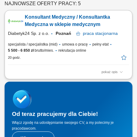
NAJNOWSZE OFERTY PRACY: 5
Konsultant Medyczny / Konsultantka
Medyczna w sklepie medycznym
Diabetyk24 Sp. z o.o.
Poznań
praca
stacjonarna
specjalista / specjalistka (mid)
umowa o pracę
pełny etat
5 500 - 6 850 zł
brutto/mies.
rekrutacja online
20 godz.
pokaż opis
Profesjonalne doradztwo osobom odwiedzającym sklep w zakresie
doboru właściwych wyrobów oraz artykułów medycznych. Prawidłowa i
sprawna obsługa zleceń na zaopatrzenie medyczne realizowanych w
ramach systemów refundacyjnych. Budowanie życzliwych oraz trwałych
relacji z klientami popartych...
Od teraz pracujemy dla Ciebie!
Włącz zgodę na udostępnianie swojego CV, a my polecimy je
pracodawcom.