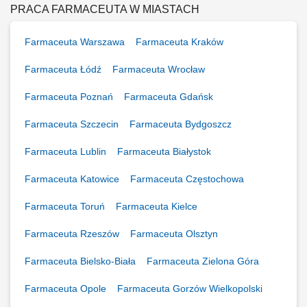
to Ty jesteś ekspertem – wierzymy w Twoją fachową wiedzę, dlatego
PRACA FARMACEUTA W MIASTACH
każdemu Pacjentowi możesz poświęcić tyle czasu, ile potrzebujesz i to
Ty decydujesz...
Farmaceuta Warszawa
Farmaceuta Kraków
Farmaceuta Łódź
Farmaceuta Wrocław
Farmaceuta Poznań
Farmaceuta Gdańsk
Farmaceuta Szczecin
Farmaceuta Bydgoszcz
Farmaceuta Lublin
Farmaceuta Białystok
Farmaceuta Katowice
Farmaceuta Częstochowa
Farmaceuta Toruń
Farmaceuta Kielce
Farmaceuta Rzeszów
Farmaceuta Olsztyn
Farmaceuta Bielsko-Biała
Farmaceuta Zielona Góra
Farmaceuta Opole
Farmaceuta Gorzów Wielkopolski