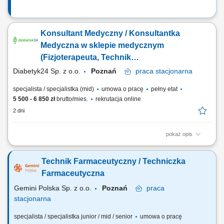
Konsultant Medyczny / Konsultantka
Medyczna w sklepie medycznym
(Fizjoterapeuta, Technik
farmaceutyczny, Technik ortopeda)
Diabetyk24 Sp. z o.o.
Poznań
praca
stacjonarna
specjalista / specjalistka (mid)
umowa o pracę
pełny etat
5 500 - 6 850 zł
brutto/mies.
rekrutacja online
2 dni
pokaż opis
Obsługa Pacjentów w sklepie medycznym – rozpoznawanie ich potrzeb
oraz wsparcie w wyborze najlepszych produktów. Realizacja wniosków
Technik Farmaceutyczny / Techniczka
na zaopatrzenie w wyroby medyczne. Dbanie o aspekt wizualny sklepu
zgodnie ze standardami firmy, koordynacja przepływu dokumentów
Farmaceutyczna
sprzedażowych i...
Gemini Polska Sp. z o.o.
Poznań
praca
stacjonarna
specjalista / specjalistka junior / mid / senior
umowa o pracę