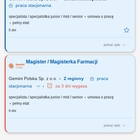
praca
stacjonarna
specjalista / specjalistka junior / mid / senior
umowa o pracę
pełny etat
5 dni
pokaż opis
Czego możesz się spodziewać? dynamiki pracy – z jednej strony
pracujesz w dużym zespole, z drugiej – z wieloma Pacjentami, dla nas
Magister / Magisterka Farmacji
to Ty jesteś ekspertem – wierzymy w Twoją fachową wiedzę, dlatego
każdemu Pacjentowi możesz poświęcić tyle czasu ile potrzebujesz i to
Ty decydujesz...
Gemini Polska Sp. z o.o.
2 regiony
praca
stacjonarna
za 3 dni wygasa
specjalista / specjalistka junior / mid / senior
umowa o pracę
pełny etat
6 dni
pokaż opis
Czego możesz się spodziewać? dynamiki pracy – z jednej strony
pracujesz w dużym zespole, z drugiej – z wieloma Pacjentami, dla nas