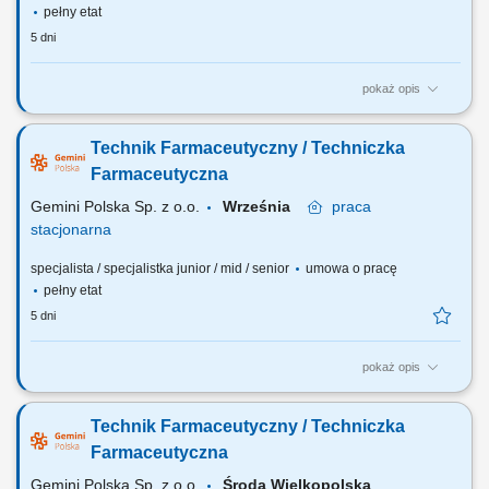
pełny etat
5 dni
pokaż opis
Czego możesz się spodziewać? dynamiki pracy – z jednej strony
pracujesz w dużym zespole, z drugiej – z wieloma Pacjentami, dla nas
Technik Farmaceutyczny / Techniczka
to Ty jesteś ekspertem – wierzymy w Twoją fachową wiedzę, dlatego
każdemu Pacjentowi możesz poświęcić tyle czasu, ile potrzebujesz i to
Farmaceutyczna
Ty decydujesz...
Gemini Polska Sp. z o.o.
Września
praca
stacjonarna
specjalista / specjalistka junior / mid / senior
umowa o pracę
pełny etat
5 dni
pokaż opis
Czego możesz się spodziewać? dynamiki pracy – z jednej strony
pracujesz w dużym zespole, z drugiej – z wieloma Pacjentami, dla nas
Technik Farmaceutyczny / Techniczka
to Ty jesteś ekspertem – wierzymy w Twoją fachową wiedzę, dlatego
każdemu Pacjentowi możesz poświęcić tyle czasu ile potrzebujesz i to
Farmaceutyczna
Ty decydujesz...
Gemini Polska Sp. z o.o.
Środa Wielkopolska