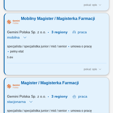
pokaż opis
Czego możesz się spodziewać? dynamiki pracy – z jednej strony
pracujesz w dużym zespole, z drugiej – z wieloma Pacjentami, dla nas
Mobilny Magister / Magisterka Farmacji
to Ty jesteś ekspertem – wierzymy w Twoją fachową wiedzę, dlatego
każdemu Pacjentowi możesz poświęcić tyle czasu, ile potrzebujesz i to
Ty decydujesz...
Gemini Polska Sp. z o.o.
3 regiony
praca
mobilna
specjalista / specjalistka junior / mid / senior
umowa o pracę
pełny etat
5 dni
pokaż opis
Czego możesz się spodziewać? dynamiki pracy – z jednej strony
pracujesz w dużym zespole, z drugiej – z wieloma Pacjentami, dla nas
Magister / Magisterka Farmacji
to Ty jesteś ekspertem – wierzymy w Twoją fachową wiedzę, dlatego
każdemu Pacjentowi możesz poświęcić tyle czasu, ile potrzebujesz i to
Ty decydujesz...
Gemini Polska Sp. z o.o.
3 regiony
praca
stacjonarna
specjalista / specjalistka junior / mid / senior
umowa o pracę