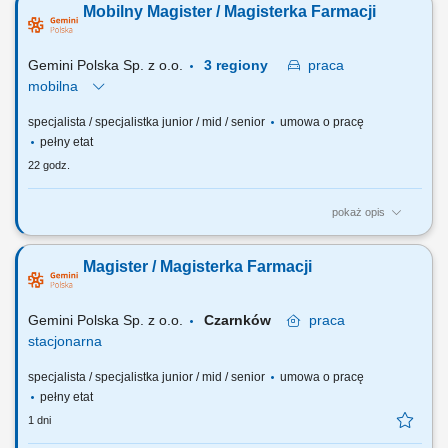
Mobilny Magister / Magisterka Farmacji
Gemini Polska Sp. z o.o.
3 regiony
praca
mobilna
specjalista / specjalistka junior / mid / senior
umowa o pracę
pełny etat
22 godz.
pokaż opis
Czego możesz się spodziewać? dynamiki pracy – z jednej strony
pracujesz w dużym zespole, z drugiej – z wieloma Pacjentami, dla nas
Magister / Magisterka Farmacji
to Ty jesteś ekspertem – wierzymy w Twoją fachową wiedzę, dlatego
każdemu Pacjentowi możesz poświęcić tyle czasu, ile potrzebujesz i to
Ty decydujesz...
Gemini Polska Sp. z o.o.
Czarnków
praca
stacjonarna
specjalista / specjalistka junior / mid / senior
umowa o pracę
pełny etat
1 dni