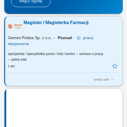
Włącz zgodę
Magister / Magisterka Farmacji
Gemini Polska Sp. z o.o.
Poznań
praca
stacjonarna
specjalista / specjalistka junior / mid / senior
umowa o pracę
pełny etat
1 dni
pokaż opis
Czego możesz się spodziewać? dynamiki pracy – z jednej strony
pracujesz w dużym zespole, z drugiej – z wieloma Pacjentami, dla nas
to Ty jesteś ekspertem – wierzymy w Twoją fachową wiedzę, dlatego
każdemu Pacjentowi możesz poświęcić tyle czasu, ile potrzebujesz i to
Ty decydujesz...