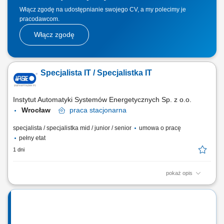
Włącz zgodę na udostępnianie swojego CV, a my polecimy je
pracodawcom.
Włącz zgodę
Specjalista IT / Specjalistka IT
Instytut Automatyki Systemów Energetycznych Sp. z o.o.
Wrocław
praca
stacjonarna
specjalista / specjalistka mid / junior / senior
umowa o pracę
pełny etat
1 dni
pokaż opis
Zakres obowiązków: Zarządzanie infrastrukturą serwerową od doboru
sprzętu po jego instalację. Konfigurowanie i optymalizacja sieci
lokalnych LAN. Zapewnienie bezpieczeństwa cyfrowego poprzez
wdrażanie odpowiednich procedur. Serwisowanie warstwy hardware i
software oraz nadzór nad...