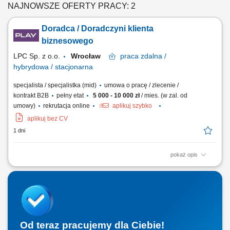
NAJNOWSZE OFERTY PRACY: 2
Doradca / Doradczyni klienta
biznesowego
LPC Sp. z o.o.
Wrocław
praca
zdalna /
hybrydowa / stacjonarna
specjalista / specjalistka (mid)
umowa o pracę / zlecenie /
kontrakt B2B
pełny etat
5 000 - 10 000 zł
/ mies. (w zal. od
umowy)
rekrutacja online
aplikuj szybko
aplikuj bez CV
1 dni
pokaż opis
Zakres obowiązków: Sprzedaż łączy światłowodowych —
standardowych i symetrycznych z SLA; Budowa własnego lejka: lista
firm w terenie, sygnały zakupowe (nowa hala, nowy oddział, rekrutacja
informatyka), polecenia od obecnych klientów i od lokalnych firm IT;
Wizje lokalne i zbieranie...
Od teraz pracujemy dla Ciebie!