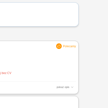
uj bez CV
pokaż opis
ętymi standardami; nadzór nad pracą
procesami pakowania...