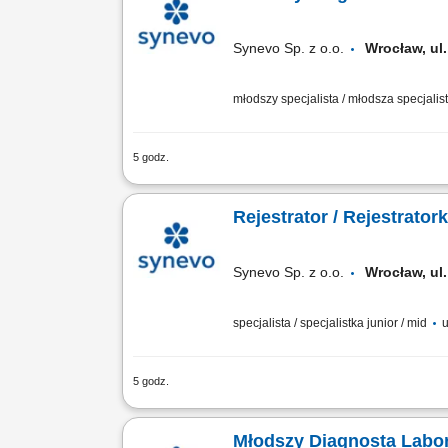
Synevo Sp. z o.o.
Wrocław, ul
młodszy specjalista / młodsza specjalist
5 godz.
Opis stanowiska Prowadzenie precyzyjn
analiz. Bezpośrednia praca z nowocze
Rejestrator / Rejestrato
Synevo Sp. z o.o.
Wrocław, ul
specjalista / specjalistka junior / mid
u
5 godz.
Opis stanowiska Kompleksowa rejestr
bezbłędnym przepływem pism oraz reko
Młodszy Diagnosta Labor