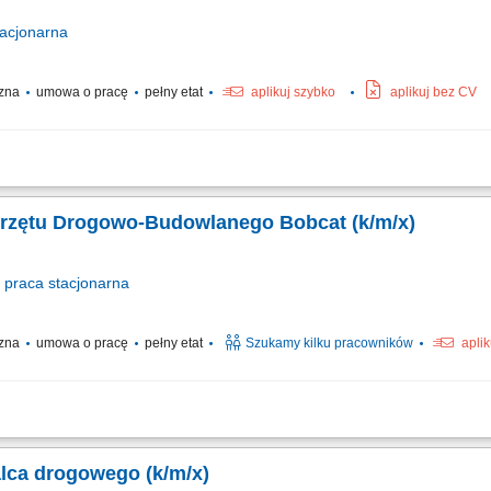
acjonarna
czna
umowa o pracę
pełny etat
aplikuj szybko
aplikuj bez CV
czonego do utrzymania czystości dróg zgodnie z przepisami ruchu drogowego, ob
w, realizacja prac związanych z myciem nawierzchni ulic, chodników, placów oraz za
przętu Drogowo-Budowlanego Bobcat (k/m/x)
praca
stacjonarna
czna
umowa o pracę
pełny etat
Szukamy kilku pracowników
apli
związanych z budową i modernizacją infrastruktury drogowej. Sprawna obsługa w
ch. Przeprowadzanie bezpiecznych rozładunków palet oraz sprawny transport mater
alca drogowego (k/m/x)