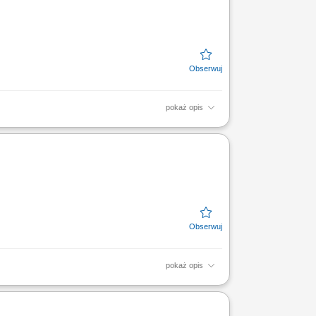
pokaż opis
i diagnostycznej. Nadzorowanie i
wności i sprawności przebiegu...
pokaż opis
i diagnostycznej. Nadzorowanie i
wności i sprawności przebiegu...