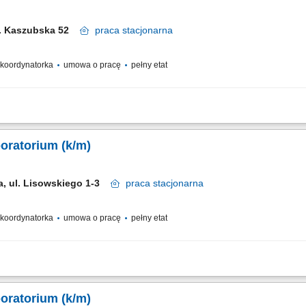
ul. Kaszubska 52
praca
stacjonarna
/ koordynatorka
umowa o pracę
pełny etat
 przełożonego w bieżącym organizacji i koordynowaniu codziennych prac jednostk
połu pracowników medycznych oraz personelu pomocniczego. Kontrolowanie popra
oratorium (k/m)
a, ul. Lisowskiego 1-3
praca
stacjonarna
/ koordynatorka
umowa o pracę
pełny etat
 przełożonego w bieżącym organizacji i koordynowaniu codziennych prac jednostk
połu pracowników medycznych oraz personelu pomocniczego. Kontrolowanie popra
oratorium (k/m)