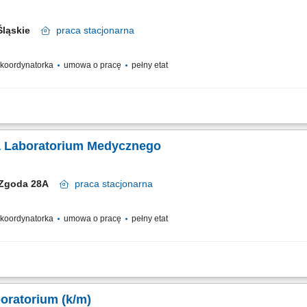
 Śląskie
praca
stacjonarna
/ koordynatorka
umowa o pracę
pełny etat
anie pracy operacyjnej placówki oraz dbanie o płynność wszystkich procesów b
m, w tym wyznaczanie celów i wspieranie ich rozwoju. Merytoryczny i jakościowy 
ka Laboratorium Medycznego
. Zgoda 28A
praca
stacjonarna
/ koordynatorka
umowa o pracę
pełny etat
anie pracy operacyjnej placówki oraz dbanie o płynność wszystkich procesów b
m, w tym wyznaczanie celów i wspieranie ich rozwoju. Merytoryczny i jakościowy 
oratorium (k/m)