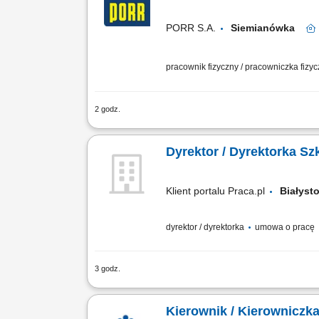
PORR S.A.
Siemianówka
pracownik fizyczny / pracowniczka fizy
2 godz.
Opis stanowiska: Prowadzenie prac zw
drogowych. Stała kontrola ciągłości i 
Dyrektor / Dyrektorka Sz
Klient portalu Praca.pl
Białys
dyrektor / dyrektorka
umowa o pracę
3 godz.
Czuwanie nad poprawnym przebiegiem 
szkoły, układanie siatki zajęć i kont
Kierownik / Kierownicz