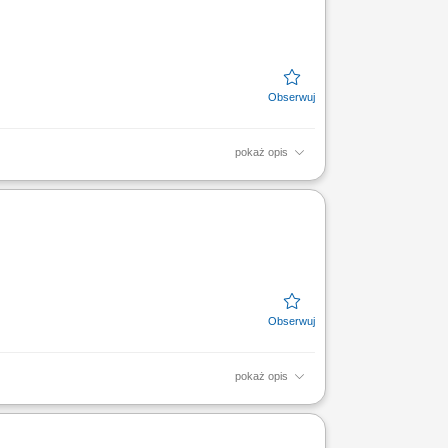
pokaż opis
ukcyjnych podczas układania nawierzchni
anie o...
pokaż opis
 Tworzenie koncepcji rozwoju edukacyjnego
testów oraz egzaminów...