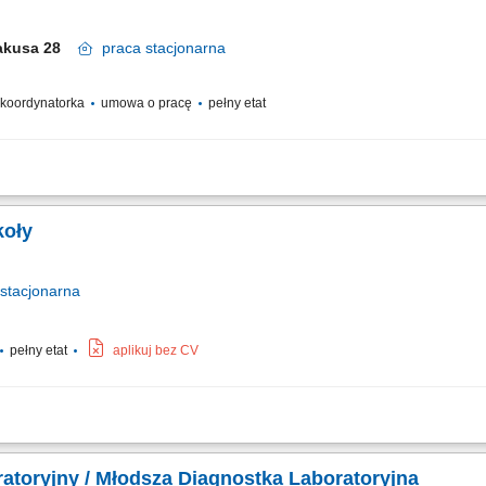
Krakusa 28
praca
stacjonarna
/ koordynatorka
umowa o pracę
pełny etat
 przełożonego w bieżącym organizacji i koordynowaniu codziennych prac jednostk
połu pracowników medycznych oraz personelu pomocniczego. Kontrolowanie popra
koły
stacjonarna
pełny etat
aplikuj bez CV
ć za strategiczne i operacyjne kierowanie szkołą, dbając o pełną zgodność pro
ędzie rekrutacja wykwalifikowanej kadry nauczycielskiej oraz budowanie zaanga
atoryjny / Młodsza Diagnostka Laboratoryjna