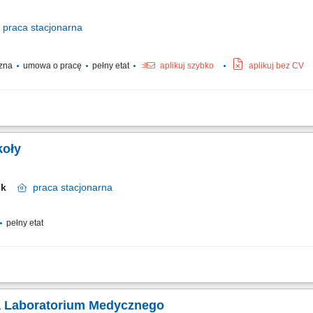
praca
stacjonarna
czna
umowa o pracę
pełny etat
aplikuj szybko
aplikuj bez CV
iązanych z właściwym zagęszczaniem warstw bitumicznych oraz podbudów konstr
dokładności procesu walcowania zgodna ze specyfikacją technologiczną projektu. Db
koły
tok
praca
stacjonarna
pełny etat
procesu nauczania oraz zgodnością realizacji programów z wymogami prawnymi.
rola standardów dydaktycznych. Opracowywanie procedur i sprawne przeprowadzanie 
ka Laboratorium Medycznego