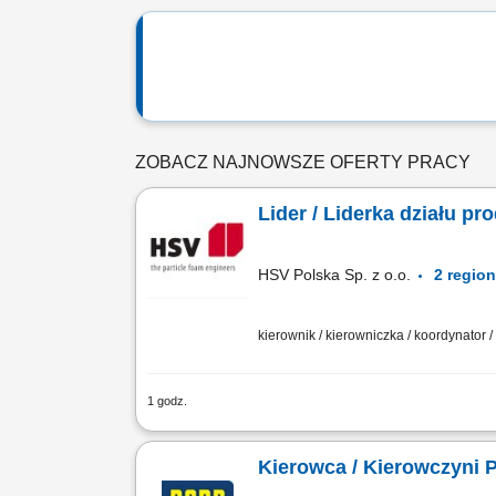
ZOBACZ NAJNOWSZE OFERTY PRACY
Lider / Liderka działu pr
HSV Polska Sp. z o.o.
kierownik / kierowniczka / koordynator 
1 godz.
Opis stanowiska: zapewnienie ciągłośc
maszyn i urządzeń oraz dbanie o ciągł
Kierowca / Kierowczyni 