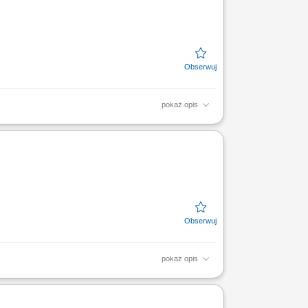
pokaż opis
adawczych. Efektywne zarządzanie zespołem
nadzór nad...
pokaż opis
adawczych. Efektywne zarządzanie zespołem
nadzór nad...