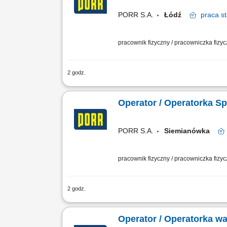
PORR S.A.
Łódź
praca
st
pracownik fizyczny / pracowniczka fizy
2 godz.
Zadania: prowadzenie pojazdu przezna
instalacji wodnych, dysz oraz zbiornikó
Operator / Operatorka S
PORR S.A.
Siemianówka
pracownik fizyczny / pracowniczka fizy
2 godz.
Opis stanowiska: Realizowanie zadań 
prowadzenia prac placowych i terenowy
Operator / Operatorka w