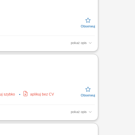
pokaż opis
sługa systemów czyszczących pojazdu, w tym
tok...
kuj szybko
aplikuj bez CV
pokaż opis
ielozadaniowych nośników osprzętu podczas
iałów na terenie...