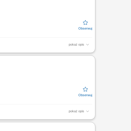
pokaż opis
i diagnostycznej. Nadzorowanie i
wności i sprawności przebiegu...
pokaż opis
cesu nauczania z aktualną podstawą
żowanego i...