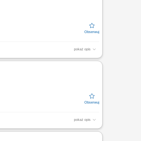
pokaż opis
ryfikacja i zatwierdzanie uzyskanych wyników
esów badawczych...
pokaż opis
. Sprawowanie bezpośredniego nadzoru nad
z wymogami prawnymi i...