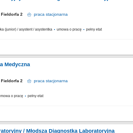
. Fieldorfa 2
praca
stacjonarna
ka (junior) / asystent / asystentka
umowa o pracę
pełny etat
ej diagnostyki oraz realizacja specjalistycznych testów medycznych. Formalna we
snymi systemami i urządzeniami analitycznymi. Ewidencjonowanie przebiegu proc
rka Medyczna
. Fieldorfa 2
praca
stacjonarna
mowa o pracę
pełny etat
acja, skanowanie oraz wprowadzanie wyników analiz do systemów bazodanowych
rdów medycznych. Prowadzenie i systematyczna archiwizacja ewidencji zgodnie 
atoryjny / Młodsza Diagnostka Laboratoryjna