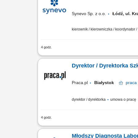
Synevo Sp. z o.o.
Łódź, ul. 
kierownik / kierowniczka / koordynator 
4 godz.
Opis stanowiska Operacyjne wspieranie
motywowanie interdyscyplinarnego zes
Dyrektor / Dyrektorka Sz
Praca.pl
Białystok
praca
dyrektor / dyrektorka
umowa o pracę
4 godz.
Zakres obowiązków: Będziesz odpowiada
programową. Do Twoich zadań należeć b
Młodszy Diagnosta Labor