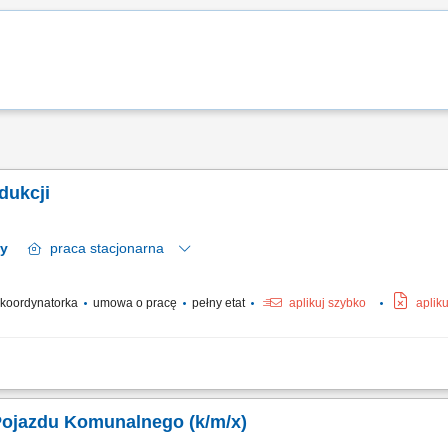
odukcji
2 regiony
praca
stacjonarna
/ koordynatorka
umowa o pracę
pełny etat
aplikuj szybko
aplik
i oraz prawidłowego funkcjonowania powierzonego obszaru pracy zgodnie z przyj
ość produkcji; bezpośredni nadzór nad pracami produkcyjnymi, montażowymi oraz 
Pojazdu Komunalnego (k/m/x)