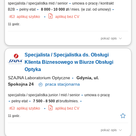
specjalista / specjalistka mid / senior
umowa o pracę / kontrakt
B2B
pełny etat
8 000 - 10 000 zł
/ mies. (w zal. od umowy)
aplikuj szybko
aplikuj bez CV
11 godz.
pokaż opis
Opis stanowiska Kompleksowa opieka nad obecną siecią partnerów
biznesowych oraz aktywne mapowanie rynku i pozyskiwanie nowych
Specjalista / Specjalistka ds. Obsługi
punktów handlowych. Dbanie o stałą realizację planów sprzedażowych
w oparciu o zatwierdzony budżet roczny. Wdrażanie lokalnych strategii
Klienta Biznesowego w Biurze Obsługi
rynkowych zmierzających...
Optyka
SZAJNA Laboratorium Optyczne
Gdynia, ul.
Spokojna 24
praca
stacjonarna
specjalista / specjalistka junior / mid / senior
umowa o pracę
pełny etat
7 500 - 8 500 zł
brutto/mies.
aplikuj szybko
aplikuj bez CV
11 godz.
pokaż opis