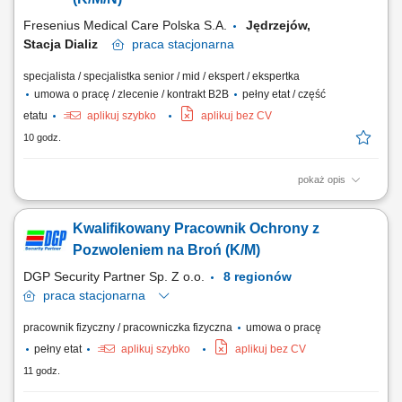
niezbędnego do realizacji usług....
Fresenius Medical Care Polska S.A.
Jędrzejów,
Stacja Dializ
praca
stacjonarna
specjalista / specjalistka senior / mid / ekspert / ekspertka
umowa o pracę / zlecenie / kontrakt B2B
pełny etat / część
etatu
aplikuj szybko
aplikuj bez CV
10 godz.
pokaż opis
Zakres obowiązków: Kompleksowa opieka nad pacjentami z chorobami
nerek w różnych stadiach zaawansowania. Nadzorowanie
Kwalifikowany Pracownik Ochrony z
indywidualnych planów leczenia, kwalifikacja do dializ oraz dobór
metod leczenia. Prowadzenie diagnostyki, zlecanie i interpretacja
Pozwoleniem na Broń (K/M)
badań oraz wdrażanie farmakoterapii i...
DGP Security Partner Sp. Z o.o.
8 regionów
praca
stacjonarna
pracownik fizyczny / pracowniczka fizyczna
umowa o pracę
pełny etat
aplikuj szybko
aplikuj bez CV
11 godz.