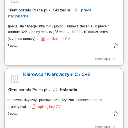
Klient portalu Praca.pl
Szczecin
praca
stacjonarna
specjalista / specjalistka mid / junior
umowa zlecenie / o pracę /
kontrakt B2B
pełny etat / część etatu
8 000 - 10 000 zł
/ mies.
(w zal. od umowy)
aplikuj bez CV
7 godz.
pokaż opis
Prowadzenie zajęć z nauki pływania dla dzieci oraz dorosłych;
Kierowca / Kierowczyni C / C+E
Klient portalu Praca.pl
Holandia
pracownik fizyczny / pracowniczka fizyczna
umowa o pracę
pełny etat
aplikuj bez CV
8 godz.
pokaż opis