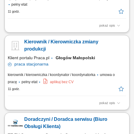
pełny etat
11 godz.
pokaż opis
Opis stanowiska: Profesjonalna obsługa osób zgłaszających się na
badania diagnostyczne oraz sprawna rejestracja w systemie
Kierownik / Kierowniczka zmiany
medycznym. Sprawne wykonywanie zabiegów medycznych związanych
z pobieraniem próbek do badań laboratoryjnych. Skrupulatne
produkcji
prowadzenie oraz archiwizacja dokumentacji...
Klient portalu Praca.pl
Głogów Małopolski
praca
stacjonarna
kierownik / kierowniczka / koordynator / koordynatorka
umowa o
pracę
pełny etat
aplikuj bez CV
11 godz.
pokaż opis
Koordynowanie pracy zespołu produkcyjnego podczas zmiany oraz
organizacja bieżących działań. Nadzorowanie realizacji planów
Doradczyni / Doradca serwisu (Biuro
produkcyjnych zgodnie z harmonogramem i obowiązującymi
standardami. Kontrola przebiegu procesów produkcyjnych oraz
Obsługi Klienta)
monitorowanie kluczowych wskaźników efektywności....