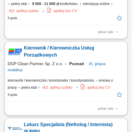
pełny etat
9 500 - 11 000 zł
brutto/mies.
rekrutacja online
aplikuj szybko
aplikuj bez CV
9 godz.
pokaż opis
Obsługa dostaw na terenie Polski przy wykorzystaniu samochodu
ciężarowego z kontrolowaną temperaturą przewozu. Terminowe
Kierownik / Kierowniczka Usług
zaopatrywanie sieci handlowych, magazynów i punktów
gastronomicznych w powierzony towar. Nadzór nad prawidłowym
Porządkowych
przygotowaniem ładunku do transportu oraz jego...
DGP Clean Partner Sp. Z o.o.
Poznań
praca
mobilna
kierownik / kierowniczka / koordynator / koordynatorka
umowa o
pracę
pełny etat
aplikuj szybko
aplikuj bez CV
9 godz.
pokaż opis
Zakres obowiązków: Koordynowanie realizacji usług porządkowych
oraz nadzór nad ich prawidłowym przebiegiem. Budowanie i
Lekarz Specjalista (Nefrolog / Internista)
utrzymywanie dobrych relacji z klientami oraz bieżąca współpraca z
kontrahentami. Nadzór nad wykorzystaniem materiałów i sprzętu
(K/M/N)