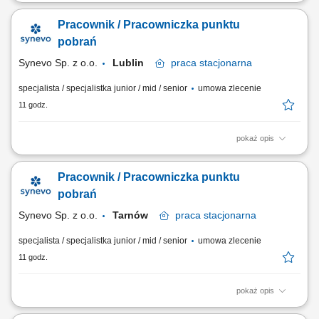
Opis stanowiska Pielęgnowanie pozytywnych i trwałych relacji
biznesowych z dotychczasowymi partnerami handlowymi firmy.
Pracownik / Pracowniczka punktu
Zarządzanie procesem zamówień produktowych oraz precyzyjne
przekazywanie specyfikacji technicznych do działu realizacji.
pobrań
Udzielanie profesjonalnego wsparcia merytorycznego...
Synevo Sp. z o.o.
Lublin
praca
stacjonarna
specjalista / specjalistka junior / mid / senior
umowa zlecenie
11 godz.
pokaż opis
Opis stanowiska: Profesjonalna obsługa osób zgłaszających się na
badania diagnostyczne oraz sprawna rejestracja w systemie
Pracownik / Pracowniczka punktu
medycznym. Sprawne wykonywanie zabiegów medycznych związanych
z pobieraniem próbek do badań laboratoryjnych. Skrupulatne
pobrań
prowadzenie oraz archiwizacja dokumentacji...
Synevo Sp. z o.o.
Tarnów
praca
stacjonarna
specjalista / specjalistka junior / mid / senior
umowa zlecenie
11 godz.
pokaż opis
Opis stanowiska: Profesjonalna obsługa osób zgłaszających się na