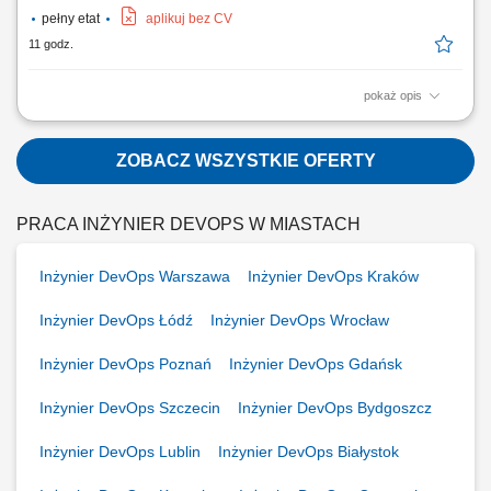
pełny etat
aplikuj bez CV
11 godz.
pokaż opis
Opis stanowiska: Kompleksowe wykonywanie prac malarskich i
remontowo-wykończeniowych. Przygotowanie powierzchni poprzez
szlifowanie i szpachlowanie. Malowanie wnętrz oraz fasad budynków.
ZOBACZ WSZYSTKIE OFERTY
Realizacja prac elewacyjnych i dociepleniowych dla obiektów
budowlanych. Praca zgodnie z projektem oraz...
PRACA INŻYNIER DEVOPS W MIASTACH
Inżynier DevOps Warszawa
Inżynier DevOps Kraków
Inżynier DevOps Łódź
Inżynier DevOps Wrocław
Inżynier DevOps Poznań
Inżynier DevOps Gdańsk
Inżynier DevOps Szczecin
Inżynier DevOps Bydgoszcz
Inżynier DevOps Lublin
Inżynier DevOps Białystok