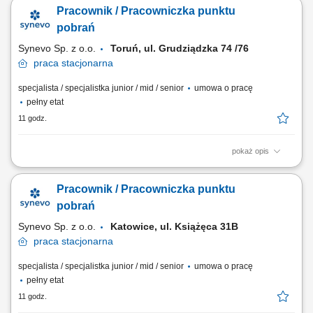
badania diagnostyczne oraz sprawna rejestracja w systemie
Pracownik / Pracowniczka punktu
medycznym. Sprawne wykonywanie zabiegów medycznych związanych
z pobieraniem próbek do badań laboratoryjnych. Skrupulatne
pobrań
prowadzenie oraz archiwizacja dokumentacji...
Synevo Sp. z o.o.
Toruń, ul. Grudziądzka 74 /76
praca
stacjonarna
specjalista / specjalistka junior / mid / senior
umowa o pracę
pełny etat
11 godz.
pokaż opis
Opis stanowiska: Profesjonalna obsługa osób zgłaszających się na
badania diagnostyczne oraz sprawna rejestracja w systemie
Pracownik / Pracowniczka punktu
medycznym. Sprawne wykonywanie zabiegów medycznych związanych
z pobieraniem próbek do badań laboratoryjnych. Skrupulatne
pobrań
prowadzenie oraz archiwizacja dokumentacji...
Synevo Sp. z o.o.
Katowice, ul. Książęca 31B​
praca
stacjonarna
specjalista / specjalistka junior / mid / senior
umowa o pracę
pełny etat
11 godz.