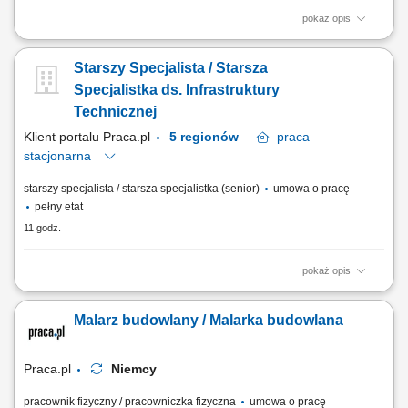
pokaż opis
Opis stanowiska: Organizowanie obiegu dokumentów oraz dbanie o ich
prawidłowy przepływ. Wsparcie administracyjne i organizacyjne pracy
Starszy Specjalista / Starsza
oddziału. Przygotowywanie dokumentów sprzedażowych, faktur oraz
innych dokumentów firmowych. Rozliczanie czasu pracy i delegacji
Specjalistka ds. Infrastruktury
pracowników. Obsługa...
Technicznej
Klient portalu Praca.pl
5 regionów
praca
stacjonarna
starszy specjalista / starsza specjalistka (senior)
umowa o pracę
pełny etat
11 godz.
pokaż opis
Zarządzanie współpracą z wykonawcami w zakresie utrzymania
infrastruktury technicznej. Organizacja przeglądów, napraw i prac
Malarz budowlany / Malarka budowlana
modernizacyjnych. Nadzór nad realizacją usług technicznych oraz
kontrola jakości wykonanych prac. Analiza dokumentacji projektowej i
udział w odbiorach...
Praca.pl
Niemcy
pracownik fizyczny / pracowniczka fizyczna
umowa o pracę