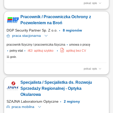
pokaż opis
Opis stanowiska: Patrolowanie obiektu; Kontrolowanie ruchu pojazdów;
Ochrona osób i mienia;
Pracownik / Pracowniczka Ochrony z
Pozwoleniem na Broń
DGP Security Partner Sp. Z o.o.
8 regionów
praca
stacjonarna
pracownik fizyczny / pracowniczka fizyczna
umowa o pracę
pełny etat
aplikuj szybko
aplikuj bez CV
11 godz.
pokaż opis
Na tym stanowisku będziesz odpowiedzialny/-a za: patrolowanie
wyznaczonego obiektu, kontrolowanie wjazdu i wyjazdu pojazdów,
Specjalista / Specjalistka ds. Rozwoju
ochronę osób oraz zabezpieczenie powierzonego mienia, dbanie o
przestrzeganie zasad bezpieczeństwa na terenie obiektu.
Sprzedaży Regionalnej - Optyka
Okularowa
SZAJNA Laboratorium Optyczne
2 regiony
praca
mobilna