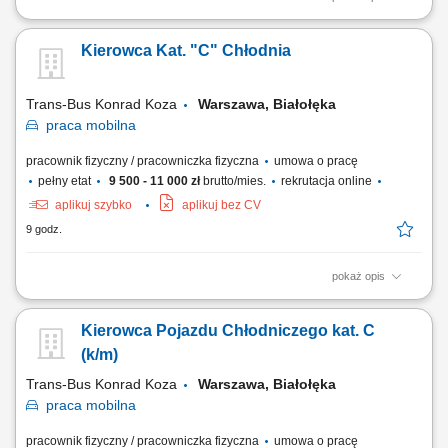
Codzienne trasy lokalne na terenie Holandii i Beneluksu; Dostawy do
sklepów, obsługa chłodni, recykling lub praca na placu (Terberg) Praca
Kierowca Kat. "C" Chłodnia
w trybie zmianowym – zgodnie z ustalonym grafikiem;
Trans-Bus Konrad Koza
Warszawa, Białołęka
praca
mobilna
pracownik fizyczny / pracowniczka fizyczna
umowa o pracę
pełny etat
9 500 - 11 000 zł
brutto/mies.
rekrutacja online
aplikuj szybko
aplikuj bez CV
9 godz.
pokaż opis
Realizacja transportów pojazdem chłodnią na terenie kraju; Terminowa
realizacja dostaw do centrów handlowych, hurtowni, sklepów,
Kierowca Pojazdu Chłodniczego kat. C
restauracji; Sporadyczne rozładunki przez kierowcę (w zależności od
zlecenia) Prawidłowe zabezpieczenie przewożonego ładunku;
(k/m)
Codzienna obsługa pojazdu i...
Trans-Bus Konrad Koza
Warszawa, Białołęka
praca
mobilna
pracownik fizyczny / pracowniczka fizyczna
umowa o pracę