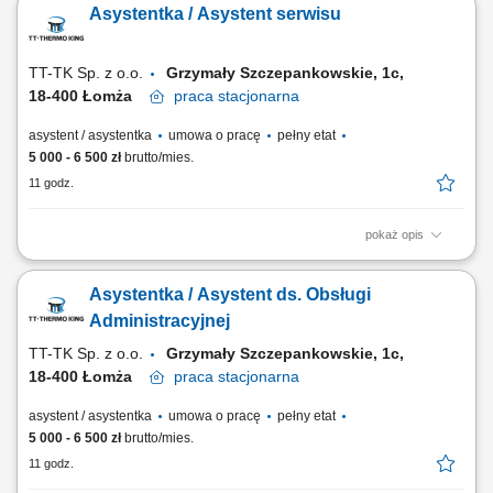
Asystentka / Asystent serwisu
od przyjęcia zgłoszenia po jego finalizację. Planowanie i kontrola
grafiku pracy warsztatu. Przygotowywanie dokumentacji serwisowej i
księgowej oraz obsługa...
TT-TK Sp. z o.o.
Grzymały Szczepankowskie, 1c,
18-400 Łomża
praca
stacjonarna
asystent / asystentka
umowa o pracę
pełny etat
5 000 - 6 500 zł
brutto/mies.
11 godz.
pokaż opis
Twoje zadania: Koordynacja i organizacja przepływu dokumentów
księgowych, kadrowych i serwisowych; Koordynacja komunikacji w
Asystentka / Asystent ds. Obsługi
oddziale (przekazywanie/zbieranie informacji, sporządzanie pism itp.)
Rozliczanie delegacji, prowadzenie ewidencji czasu pracy
Administracyjnej
pracowników oddziału (<10 osób) Wsparcie...
TT-TK Sp. z o.o.
Grzymały Szczepankowskie, 1c,
18-400 Łomża
praca
stacjonarna
asystent / asystentka
umowa o pracę
pełny etat
5 000 - 6 500 zł
brutto/mies.
11 godz.