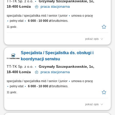
TT-TK Sp. z o.o.
Grzymały Szczepankowskie, 1c,
18-400 Łomża
praca
stacjonarna
specjalista / specjalistka mid / senior / junior
umowa o pracę
pełny etat
6 000 - 10 000 zł
brutto/mies.
11 godz.
pokaż opis
Twoje zadania: Obsługa klientów serwisu: osobiście, mailowo,
telefonicznie; Koordynacja zleceń serwisowych – od przyjęcia
Specjalista / Specjalistka ds. obsługi i
zgłoszenia od klienta, przez przekazanie do serwisu, aż po zamknięcie
zlecenia; Prowadzenie grafiku prac warsztatowych; Wystawianie faktur,
koordynacji serwisu
protokołów, gwarancji,...
TT-TK Sp. z o.o.
Grzymały Szczepankowskie, 1c,
18-400 Łomża
praca
stacjonarna
specjalista / specjalistka mid / senior / junior
umowa o pracę
pełny etat
6 000 - 10 000 zł
brutto/mies.
11 godz.
pokaż opis
Opis stanowiska: Profesjonalna obsługa klientów serwisowych w
różnych kanałach kontaktu. Zarządzanie procesem realizacji zleceń –