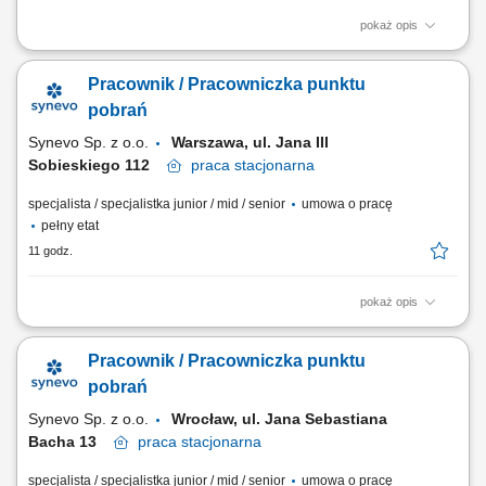
pokaż opis
Opis stanowiska: Profesjonalna obsługa osób zgłaszających się na
badania diagnostyczne oraz sprawna rejestracja w systemie
Pracownik / Pracowniczka punktu
medycznym. Sprawne wykonywanie zabiegów medycznych związanych
z pobieraniem próbek do badań laboratoryjnych. Skrupulatne
pobrań
prowadzenie oraz archiwizacja dokumentacji...
Synevo Sp. z o.o.
Warszawa, ul. Jana III
Sobieskiego 112​
praca
stacjonarna
specjalista / specjalistka junior / mid / senior
umowa o pracę
pełny etat
11 godz.
pokaż opis
Opis stanowiska: Profesjonalna obsługa osób zgłaszających się na
badania diagnostyczne oraz sprawna rejestracja w systemie
Pracownik / Pracowniczka punktu
medycznym. Sprawne wykonywanie zabiegów medycznych związanych
z pobieraniem próbek do badań laboratoryjnych. Skrupulatne
pobrań
prowadzenie oraz archiwizacja dokumentacji...
Synevo Sp. z o.o.
Wrocław, ul. Jana Sebastiana
Bacha 13​
praca
stacjonarna
specjalista / specjalistka junior / mid / senior
umowa o pracę