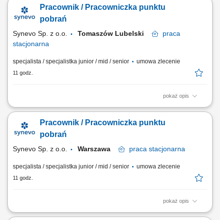
badania diagnostyczne oraz sprawna rejestracja w systemie
Pracownik / Pracowniczka punktu
medycznym. Sprawne wykonywanie zabiegów medycznych związanych
z pobieraniem próbek do badań laboratoryjnych. Skrupulatne
pobrań
prowadzenie oraz archiwizacja dokumentacji...
Synevo Sp. z o.o.
Tomaszów Lubelski
praca
stacjonarna
specjalista / specjalistka junior / mid / senior
umowa zlecenie
11 godz.
pokaż opis
Opis stanowiska: Profesjonalna obsługa osób zgłaszających się na
badania diagnostyczne oraz sprawna rejestracja w systemie
Pracownik / Pracowniczka punktu
medycznym. Sprawne wykonywanie zabiegów medycznych związanych
z pobieraniem próbek do badań laboratoryjnych. Skrupulatne
pobrań
prowadzenie oraz archiwizacja dokumentacji...
Synevo Sp. z o.o.
Warszawa
praca
stacjonarna
specjalista / specjalistka junior / mid / senior
umowa zlecenie
11 godz.
pokaż opis
Opis stanowiska: Profesjonalna obsługa osób zgłaszających się na