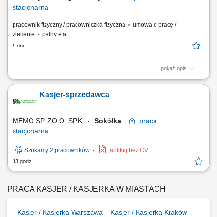
stacjonarna
pracownik fizyczny / pracowniczka fizyczna
umowa o pracę /
zlecenie
pełny etat
9 dni
pokaż opis
Twoje zadania: Praca fizyczna w dziale warzyw i owoców. Obsługa kasy
fiskalnej. Profesjonalna obsługa klientów zgodnie ze standardami firmy.
Kasjer-sprzedawca
Prawidłowa ekspozycja produktów. Kontrola terminów przydatności do
spożycia.
MEMO SP. ZO.O. SP.K.
Sokółka
praca
stacjonarna
Szukamy 2 pracowników
aplikuj bez CV
13 godz.
PRACA KASJER / KASJERKA W MIASTACH
Kasjer / Kasjerka Warszawa
Kasjer / Kasjerka Kraków