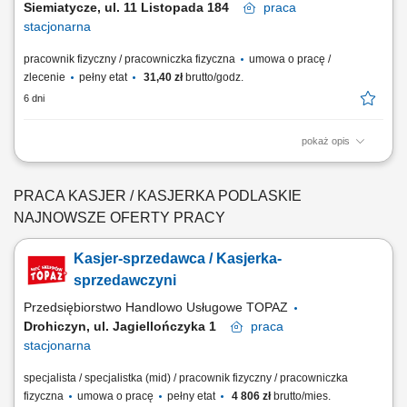
Siemiatycze, ul. 11 Listopada 184
praca
stacjonarna
pracownik fizyczny / pracowniczka fizyczna
umowa o pracę /
zlecenie
pełny etat
31,40 zł
brutto/godz.
6 dni
pokaż opis
Zakres obowiązków: Profesjonalna obsługa Klientów i budowanie z
nimi pozytywnych relacji, Przygotowywanie potraw wg standardów
Restauracji, Utrzymywanie czystości i porządku na stanowisku pracy,
PRACA KASJER / KASJERKA PODLASKIE
Obsługa kasy fiskalnej.
NAJNOWSZE OFERTY PRACY
Kasjer-sprzedawca / Kasjerka-
sprzedawczyni
Przedsiębiorstwo Handlowo Usługowe TOPAZ
Drohiczyn, ul. Jagiellończyka 1
praca
stacjonarna
specjalista / specjalistka (mid) / pracownik fizyczny / pracowniczka
fizyczna
umowa o pracę
pełny etat
4 806 zł
brutto/mies.