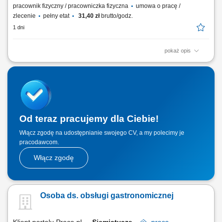
pracownik fizyczny / pracowniczka fizyczna
umowa o pracę /
zlecenie
pełny etat
31,40 zł
brutto/godz.
1 dni
pokaż opis
Twoje główne zadania: zapewnienie profesjonalnej obsługi i
budowanie pozytywnych relacji z Klientami; przygotowywanie potraw
Top Drive zgodnie ze standardami restauracji; dbałość o porządek i
czystość na stanowisku pracy; obsługa kasy fiskalnej;
Od teraz pracujemy dla Ciebie!
Włącz zgodę na udostępnianie swojego CV, a my polecimy je
pracodawcom.
Włącz zgodę
Osoba ds. obsługi gastronomicznej