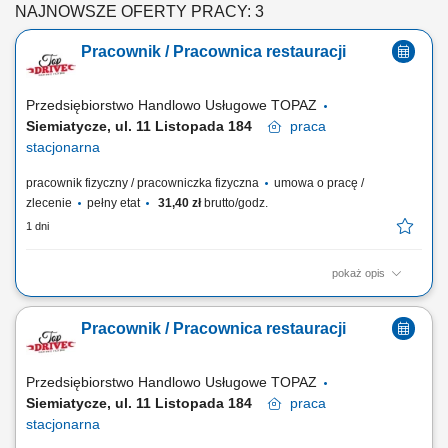
NAJNOWSZE OFERTY PRACY: 3
Pracownik / Pracownica restauracji
Przedsiębiorstwo Handlowo Usługowe TOPAZ
Siemiatycze, ul. 11 Listopada 184
praca
stacjonarna
pracownik fizyczny / pracowniczka fizyczna
umowa o pracę /
zlecenie
pełny etat
31,40 zł
brutto/godz.
1 dni
pokaż opis
Twoje główne zadania: zapewnienie profesjonalnej obsługi i
budowanie pozytywnych relacji z Klientami; przygotowywanie potraw
Pracownik / Pracownica restauracji
Top Drive zgodnie ze standardami restauracji; dbałość o porządek i
czystość na stanowisku pracy; obsługa kasy fiskalnej;
Przedsiębiorstwo Handlowo Usługowe TOPAZ
Siemiatycze, ul. 11 Listopada 184
praca
stacjonarna