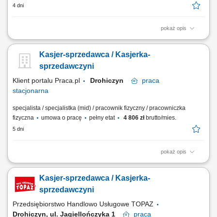
4 dni
pokaż opis
Twoje główne zadania: zapewnienie profesjonalnej obsługi Klientów
zgodnie ze standardami sieci Topaz obsługa kasy fiskalnej dbałość o
Kasjer-sprzedawca / Kasjerka-
właściwą ekspozycję produktów monitorowanie terminów przydatności
do spożycia
sprzedawczyni
Klient portalu Praca.pl
Drohiczyn
praca
stacjonarna
specjalista / specjalistka (mid) / pracownik fizyczny / pracowniczka
fizyczna
umowa o pracę
pełny etat
4 806 zł
brutto/mies.
5 dni
pokaż opis
obsługa klientów przy kasie oraz na sali sprzedaży; realizacja
sprzedaży zgodnie ze standardami sklepu; dbanie o estetykę ekspozycji
Kasjer-sprzedawca / Kasjerka-
produktów; kontrola dat ważności asortymentu; praca w systemie
dwuzmianowym; utrzymywanie czystości i porządku w miejscu pracy;
sprzedawczyni
Przedsiębiorstwo Handlowo Usługowe TOPAZ
Drohiczyn, ul. Jagiellończyka 1
praca