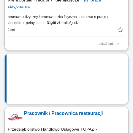
Klient portalu Praca.pl
Siemiatycze
praca
stacjonarna
pracownik fizyczny / pracowniczka fizyczna
umowa o pracę /
zlecenie
pełny etat
31,40 zł
brutto/godz.
2 dni
pokaż opis
zapewnienie wysokiej jakości obsługi klientów oraz budowanie
długofalowych relacji, przygotowywanie produktów gastronomicznych
zgodnie z obowiązującymi standardami, obsługa systemu kasowego i
realizacja płatności, utrzymywanie porządku oraz przestrzeganie zasad
higieny na stanowisku...
Pracownik / Pracownica restauracji
Przedsiębiorstwo Handlowo Usługowe TOPAZ