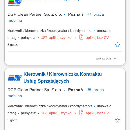
odbiorców biznesowych. Dbanie o właściwe rozmieszczenie i
zabezpieczenie przewożonych produktów podczas...
DGP Clean Partner Sp. Z o.o.
Poznań
praca
mobilna
kierownik / kierowniczka / koordynator / koordynatorka
umowa o
pracę
pełny etat
aplikuj szybko
aplikuj bez CV
3 godz.
pokaż opis
Zakres obowiązków: zarządzanie i koordynowanie realizacją usług
porządkowych, reprezentowanie Spółki w bezpośrednich kontaktach z
Kierownik / Kierowniczka Kontraktu
Kontrahentami oraz utrzymywanie pozytywnych relacji, nadzór nad
gospodarką materiałowo-sprzętową, współpraca z działem kadr i
Usług Sprzątających
rekrutacji, nadzór nad...
DGP Clean Partner Sp. Z o.o.
Poznań
praca
mobilna
kierownik / kierowniczka / koordynator / koordynatorka
umowa o
pracę
pełny etat
aplikuj szybko
aplikuj bez CV
3 godz.