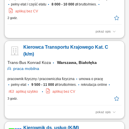
pełny etat / część etatu
8 000 - 10 000 zł
brutto/mies.
aplikuj bez CV
2 godz.
pokaż opis
Nauka pływania dzieci oraz dorosłych;
Kierowca Transportu Krajowego Kat. C
(k/m)
Trans-Bus Konrad Koza
Warszawa, Białołęka
praca
mobilna
pracownik fizyczny / pracowniczka fizyczna
umowa o pracę
pełny etat
9 500 - 11 000 zł
brutto/mies.
rekrutacja online
aplikuj szybko
aplikuj bez CV
3 godz.
pokaż opis
Realizacja tras krajowych pojazdem wyposażonym w zabudowę
chłodniczą zgodnie z harmonogramem dostaw. Dostarczanie towaru do
Kierownik ds. usług (K/M)
punktów handlowych, magazynów, lokali gastronomicznych oraz