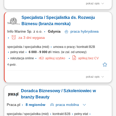
pokaż opis
Zakres obowiązków: kompleksowe zarządzanie realizacją usług
porządkowych, utrzymywanie dobrych relacji z kontrahentami i
Specjalista / Specjalistka ds. Rozwoju
codzienna obsługa współpracy, nadzór nad sprzętem oraz materiałami
wykorzystywanymi do realizacji usług, ścisła współpraca z działem
Biznesu (branża morska)
personalnym w zakresie...
Info Marine Sp. z o.o.
Gdynia
praca
hybrydowa
za 3 dni wygasa
specjalista / specjalistka (mid)
umowa o pracę / kontrakt B2B
pełny etat
6 000 - 9 000 zł
/ mies. (w zal. od umowy)
rekrutacja online
aplikuj szybko
aplikuj bez CV
4 godz.
pokaż opis
Opis stanowiska Aktywne pozyskiwanie nowych partnerów
biznesowych (cold calling, LinkedIn, e-mail marketing)
Doradca Biznesowy / Szkoleniowiec w
Przygotowywanie oraz prowadzenie prezentacji i spotkań handlowych
online (min. 2 w tygodniu) Planowanie i realizacja wizyt u klientów na
branży Beauty
rynkach docelowych; Ścisła współpraca z...
Praca.pl
8 regionów
praca
mobilna
specjalista / specjalistka (mid)
kontrakt B2B
pełny etat