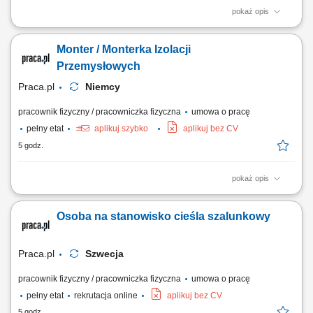
pokaż opis
Jako Specjalistka/-ta ds. Optyki Okularowej będziesz: budowała/-ał i
utrzymywał długofalowe relacje z klientami firmy (salony optyczne)
Monter / Monterka Izolacji
przyjmowała/-ał zamówienia i zlecał soczewki okularowe do produkcji w
naszym laboratorium prowadziła/-dził doradztwo optykom w doborze
Przemysłowych
soczewek...
Praca.pl
Niemcy
pracownik fizyczny / pracowniczka fizyczna
umowa o pracę
pełny etat
aplikuj szybko
aplikuj bez CV
5 godz.
pokaż opis
Opis stanowiska: Kompleksowy montaż oraz demontaż systemów
izolacji ciepłochronnej i zimnochronnej na obiektach przemysłowych.
Osoba na stanowisko cieśla szalunkowy
Prowadzenie prac instalacyjnych bezpośrednio na ciągach
rurociągowych, instalacjach technicznych oraz zbiornikach
wielkogabarytowych. Zakładanie materiałów...
Praca.pl
Szwecja
pracownik fizyczny / pracowniczka fizyczna
umowa o pracę
pełny etat
rekrutacja online
aplikuj bez CV
5 godz.