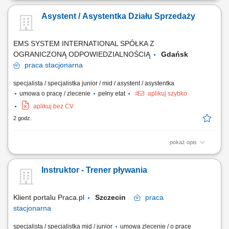
spożywczych; Kierowcy ciężarówek recyklingu; Kierowcy ciężarówek
Asystent / Asystentka Działu Sprzedaży
chłodnia, izoterma; Kierowców Terbergów (placowych) Uwaga nie
posiadamy ofert dla kierowców na trasach międzynarodowych i
chcących pracować w tzw systemie!
EMS SYSTEM INTERNATIONAL SPÓŁKA Z
OGRANICZONĄ ODPOWIEDZIALNOŚCIĄ
Gdańsk
praca
stacjonarna
specjalista / specjalistka junior / mid / asystent / asystentka
umowa o pracę / zlecenie
pełny etat
aplikuj szybko
aplikuj bez CV
2 godz.
pokaż opis
Zakres obowiązków: bieżąca obsługa klientów telefonicznie i mailowo;
aktywne poszukiwanie nowych klientów biznesowych; prowadzenie
Instruktor - Trener pływania
korespondencji handlowej; obsługa reklamacji i zgłoszeń serwisowych
(rejestracja, monitorowanie, kontakt z klientem) planowanie diagnostyki
i koordynacja...
Klient portalu Praca.pl
Szczecin
praca
stacjonarna
specjalista / specjalistka mid / junior
umowa zlecenie / o pracę