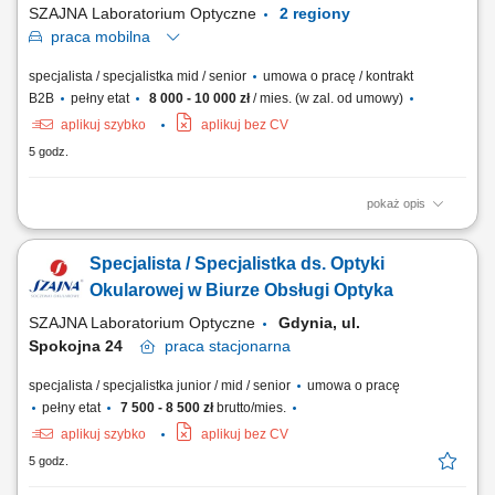
SZAJNA Laboratorium Optyczne
2 regiony
praca
mobilna
specjalista / specjalistka mid / senior
umowa o pracę / kontrakt
B2B
pełny etat
8 000 - 10 000 zł
/ mies. (w zal. od umowy)
aplikuj szybko
aplikuj bez CV
5 godz.
pokaż opis
Jako Regionalny Przedstawiciel ds. Optyki Okularowej będziesz:
budował i utrzymywał długofalowe relacje z obecnymi klientami firmy
Specjalista / Specjalistka ds. Optyki
(salony optyczne) oraz pozyskiwał nowych klientów realizował cele i
zadania sprzedażowe w zgodzie z budżetem firmy dbał o rozwój
Okularowej w Biurze Obsługi Optyka
swojego regionu poprzez...
SZAJNA Laboratorium Optyczne
Gdynia, ul.
Spokojna 24
praca
stacjonarna
specjalista / specjalistka junior / mid / senior
umowa o pracę
pełny etat
7 500 - 8 500 zł
brutto/mies.
aplikuj szybko
aplikuj bez CV
5 godz.