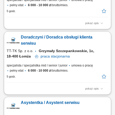
specjalista / specjalistka mid / senior / junior
umowa o pracę
pełny etat
6 000 - 10 000 zł
brutto/mies.
5 godz.
pokaż opis
Twoje zadania: Obsługa klientów serwisu: osobiście, mailowo,
telefonicznie; Koordynacja zleceń serwisowych – od przyjęcia
Doradczyni / Doradca obsługi klienta
zgłoszenia od klienta, przez przekazanie do serwisu, aż po zamknięcie
zlecenia; Prowadzenie grafiku prac warsztatowych; Wystawianie faktur,
serwisu
protokołów, gwarancji,...
TT-TK Sp. z o.o.
Grzymały Szczepankowskie, 1c,
18-400 Łomża
praca
stacjonarna
specjalista / specjalistka mid / senior / junior
umowa o pracę
pełny etat
6 000 - 10 000 zł
brutto/mies.
5 godz.
pokaż opis
Opis stanowiska: Kontakt z klientami serwisu – obsługa bezpośrednia,
telefoniczna oraz mailowa. Przyjmowanie i kompleksowe prowadzenie
Asystentka / Asystent serwisu
zgłoszeń serwisowych od momentu rejestracji aż do ich zakończenia.
Organizacja oraz bieżące planowanie harmonogramu pracy warsztatu.
Wystawianie...