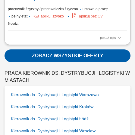
pracownik fizyczny / pracowniczka fizyczna
umowa o pracę
pełny etat
aplikuj szybko
aplikuj bez CV
6 godz.
pokaż opis
Do Twoich zadań będzie należeć: patrolowanie i monitorowanie
chronionego obiektu, kontrola ruchu pojazdów na terenie obiektu,
zapewnienie bezpieczeństwa osób i mienia, reagowanie na sytuacje
ZOBACZ WSZYSTKIE OFERTY
wymagające interwencji zgodnie z obowiązującymi procedurami.
PRACA KIEROWNIK DS. DYSTRYBUCJI I LOGISTYKI W
MIASTACH
Kierownik ds. Dystrybucji i Logistyki Warszawa
Kierownik ds. Dystrybucji i Logistyki Kraków
Kierownik ds. Dystrybucji i Logistyki Łódź
Kierownik ds. Dystrybucji i Logistyki Wrocław