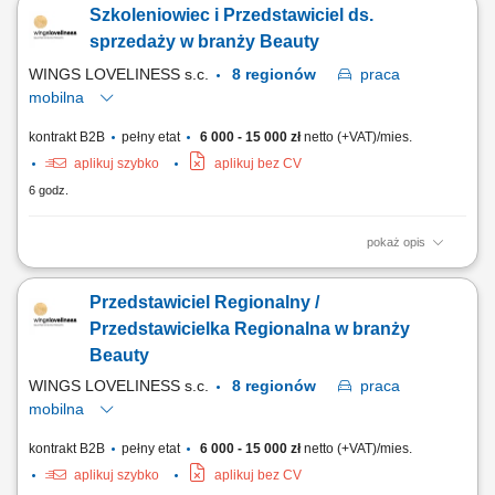
Szkoleniowiec i Przedstawiciel ds.
organizacji pracy biura oraz komunikacji wewnętrznej. Rozliczanie
delegacji oraz prowadzenie ewidencji czasu pracy pracowników.
sprzedaży w branży Beauty
Obsługa klientów oraz wsparcie procesów...
WINGS LOVELINESS s.c.
8 regionów
praca
mobilna
kontrakt B2B
pełny etat
6 000 - 15 000 zł
netto (+VAT)/mies.
aplikuj szybko
aplikuj bez CV
6 godz.
pokaż opis
Aktywna sprzedaż oraz promocja kosmeceutyków w wyznaczonym
regionie; Praca w terenie obejmująca regularne spotkania z klientami;
Przedstawiciel Regionalny /
Prowadzenie prezentacji oraz szkoleń produktowych dla partnerów
biznesowych; Aktywne pozyskiwanie nowych klientów (kliniki medycyny
Przedstawicielka Regionalna w branży
estetycznej, gabinety...
Beauty
WINGS LOVELINESS s.c.
8 regionów
praca
mobilna
kontrakt B2B
pełny etat
6 000 - 15 000 zł
netto (+VAT)/mies.
aplikuj szybko
aplikuj bez CV