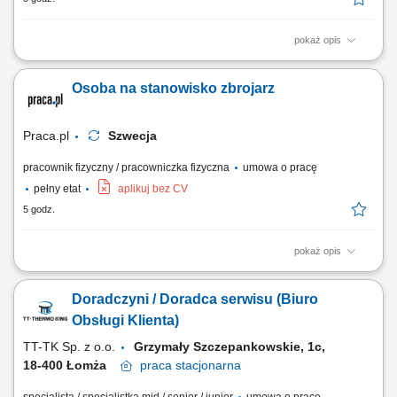
pokaż opis
Twój zakres obowiązków Montaż szalunków.
Osoba na stanowisko zbrojarz
Praca.pl
Szwecja
pracownik fizyczny / pracowniczka fizyczna
umowa o pracę
pełny etat
aplikuj bez CV
5 godz.
pokaż opis
Opis stanowiska Tworzenie i montowanie konstrukcji stalowych, zbrojeń
oraz siatek zbrojeniowych.
Doradczyni / Doradca serwisu (Biuro
Obsługi Klienta)
TT-TK Sp. z o.o.
Grzymały Szczepankowskie, 1c,
18-400 Łomża
praca
stacjonarna