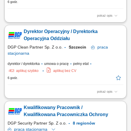
6 godz.
pokaż opis
aktywne rozwijanie sieci klientów na powierzonym obszarze, sprzedaż
profesjonalnych produktów dla gabinetów kosmetologicznych i klinik,
Dyrektor Operacyjny / Dyrektorka
organizowanie prezentacji oraz szkoleń produktowych, utrzymywanie
trwałych relacji z partnerami biznesowymi, realizowanie założonych
Operacyjna Oddziału
celów sprzedażowych,...
DGP Clean Partner Sp. Z o.o.
Szczecin
praca
stacjonarna
dyrektor / dyrektorka
umowa o pracę
pełny etat
aplikuj szybko
aplikuj bez CV
6 godz.
pokaż opis
Biuro oddziału w Szczecinie Zakres obowiązków: Osoba zatrudniona na
tym stanowisku będzie odpowiedzialna za kompleksowe zarządzanie
Kwalifikowany Pracownik /
działalnością oddziału świadczącego usługi porządkowe. Do głównych
zadań należeć będzie: planowanie, organizowanie i nadzorowanie
Kwalifikowana Pracowniczka Ochrony
bieżącej...
DGP Security Partner Sp. Z o.o.
8 regionów
praca
stacjonarna