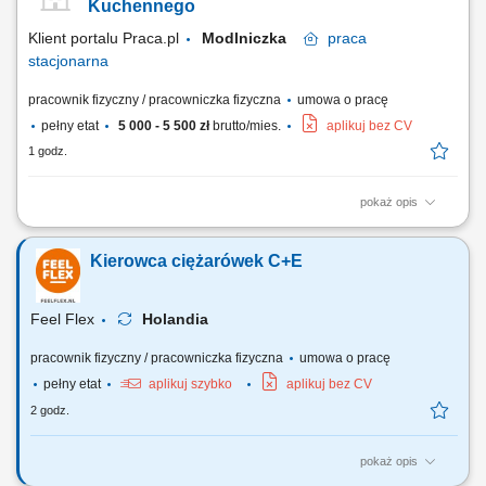
Kuchennego
Klient portalu Praca.pl
Modlniczka
praca
stacjonarna
pracownik fizyczny / pracowniczka fizyczna
umowa o pracę
pełny etat
5 000 - 5 500 zł
brutto/mies.
aplikuj bez CV
1 godz.
pokaż opis
Utrzymywanie czystości naczyń, urządzeń i zaplecza kuchennego.
Przygotowywanie warzyw oraz produktów do dalszej obróbki. Pomoc w
Kierowca ciężarówek C+E
realizacji bieżących prac kuchennych. Dbanie o porządek zgodnie ze
standardami higieny.
Feel Flex
Holandia
pracownik fizyczny / pracowniczka fizyczna
umowa o pracę
pełny etat
aplikuj szybko
aplikuj bez CV
2 godz.
pokaż opis
Nasi kierowcy pracują jako: Kierowcy dystrybucji marketów