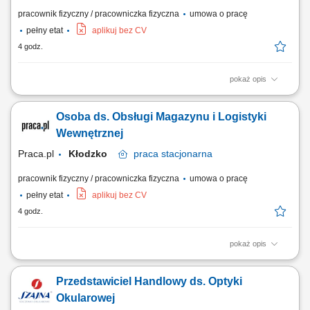
pracownik fizyczny / pracowniczka fizyczna
umowa o pracę
pełny etat
aplikuj bez CV
4 godz.
pokaż opis
Opis stanowiska: Realizowanie wymiany oraz montowania osprzętu
formującego na maszyny wtryskowe. Przygotowywanie całego
Osoba ds. Obsługi Magazynu i Logistyki
stanowiska wraz ze sprzętem pomocniczym pod start nowej serii
produkcyjnej. Przeprowadzanie sprawnego przezbrajania wtryskarek w
Wewnętrznej
oparciu o harmonogram harmonogramów...
Praca.pl
Kłodzko
praca
stacjonarna
pracownik fizyczny / pracowniczka fizyczna
umowa o pracę
pełny etat
aplikuj bez CV
4 godz.
pokaż opis
Opis stanowiska: Sprawna obsługa floty widłowej w ramach transferu
surowców oraz gotowych asortymentów. Obsługa przyjazdów
Przedstawiciel Handlowy ds. Optyki
transportowych poprzez szybki rozładunek i sprawną odprawę
wyjazdową. Weryfikacja zgodności dostaw pod kątem ilościowym oraz
Okularowej
jakościowym na bramie wjazdowej....