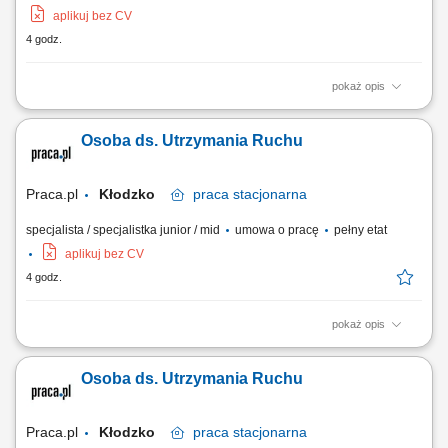
aplikuj bez CV
4 godz.
pokaż opis
Zadania Rozwijanie dystrybucji specjalistycznych preparatów
pielęgnacyjnych w przydzielonym rejonie. Realizacja bezpośrednich
Osoba ds. Utrzymania Ruchu
wizyt handlowo-doradczych u partnerów biznesowych. Prowadzenie
warsztatów praktycznych oraz prezentacji produktowych dla personelu
gabinetów i klinik. Pozyskiwanie do...
Praca.pl
Kłodzko
praca
stacjonarna
specjalista / specjalistka junior / mid
umowa o pracę
pełny etat
aplikuj bez CV
4 godz.
pokaż opis
Opis stanowiska: Prowadzenie bieżących serwisów, inspekcji oraz
działań prewencyjnych na liniach technologicznych. Szybka
Osoba ds. Utrzymania Ruchu
identyfikacja usterek i lokalizowanie źródła problemów technicznych z
zakresu elektryki, pneumatyki czy automatyki. Podejmowanie kroków
zapobiegawczych eliminujących...
Praca.pl
Kłodzko
praca
stacjonarna