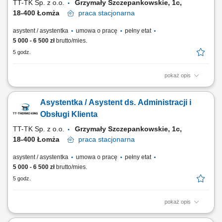
TT-TK Sp. z o.o.
Grzymały Szczepankowskie, 1c,
18-400 Łomża
praca
stacjonarna
asystent / asystentka
umowa o pracę
pełny etat
5 000 - 6 500 zł
brutto/mies.
5 godz.
pokaż opis
Twoje zadania: Koordynacja i organizacja przepływu dokumentów
księgowych, kadrowych i serwisowych; Koordynacja komunikacji w
Asystentka / Asystent ds. Administracji i
oddziale (przekazywanie/zbieranie informacji, sporządzanie pism itp.)
Rozliczanie delegacji, prowadzenie ewidencji czasu pracy
Obsługi Klienta
pracowników oddziału (<10 osób) Wsparcie...
TT-TK Sp. z o.o.
Grzymały Szczepankowskie, 1c,
18-400 Łomża
praca
stacjonarna
asystent / asystentka
umowa o pracę
pełny etat
5 000 - 6 500 zł
brutto/mies.
5 godz.
pokaż opis
Opis stanowiska: Koordynowanie obiegu dokumentów
administracyjnych, księgowych i kadrowych. Wsparcie bieżącej