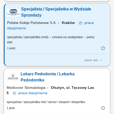
Zapraszamy do współpracy lekarzy dentystów/ lekarki dentystki z
aktualnym prawem wykonywania zawodu, których zadania będą
Specjalista / Specjalistka w Wydziale
obejmować: leczenie ortodontyczne pacjentów z wykorzystaniem
nowoczesnych metod, m.in. aparatami stałymi, ruchomymi,
Sprzedaży
nakładkowymi, praca na planach leczenia we...
Polskie Koleje Państwowe S.A.
Kraków
praca
stacjonarna
specjalista / specjalistka (mid)
umowa na zastępstwo
pełny
etat
1 godz.
pokaż opis
Na tym stanowisku będziesz odpowiedzialny(-a) m.in. za: prowadzenie
spraw związanych ze zbyciem nieruchomości w tym przygotowanie,
Lekarz Pedodonta / Lekarka
organizację i prowadzenie postępowań na sprzedaż nieruchomości w
trybie przetargowym i bezprzetargowym, analizę dokumentacji
Pedodontka​
geodezyjno-prawnej, współpraca z...
Medicover Stomatologia
Olsztyn, ul. Tęczowy Las
5
praca
stacjonarna
specjalista / specjalistka mid / senior / ekspert / ekspertka
1 godz.