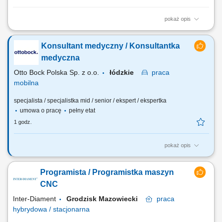
pokaż opis
Zadania: Planowanie oraz terminowe realizowanie przeglądów
technicznych zgodnie z rocznym harmonogramem; Koordynowanie
Konsultant medyczny / Konsultantka
pracy własnej, technika oraz podwykonawców w celu zachowania
wysokiej jakości serwisu; Wdrażanie nowoczesnych rozwiązań
medyczna
rynkowych i ciągłe podnoszenie standardów...
Otto Bock Polska Sp. z o.o.
łódzkie
praca
mobilna
specjalista / specjalistka mid / senior / ekspert / ekspertka
umowa o pracę
pełny etat
1 godz.
pokaż opis
Do Twoich obowiązków będzie należało: Promowanie produktów i
usług Firmy na podległym obszarze (woj. łódzkie); Budowanie i
Programista / Programistka maszyn
utrzymywanie współpracy ze środowiskiem medycznym,
reprezentowanie firmy; Prowadzenie prezentacji produktowych i
CNC
organizacja spotkań z personelem medycznym;...
Inter-Diament
Grodzisk Mazowiecki
praca
hybrydowa / stacjonarna