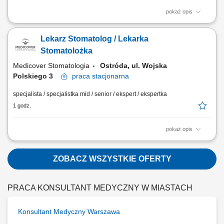
pokaż opis
Zapraszamy do współpracy lekarzy dentystów/ lekarki dentystki z
aktualnym prawem wykonywania zawodu, których zadania będą
Lekarz Stomatolog / Lekarka
obejmować: leczenie dzieci w nowoczesnym środowisku,
przeprowadzanie wizyt adaptacyjnych, praca na planach leczenia we
Stomatolożka
współpracy z interdyscyplinarnym zespołem...
Medicover Stomatologia
Ostróda, ul. Wojska
Polskiego 3
praca
stacjonarna
specjalista / specjalistka mid / senior / ekspert / ekspertka
1 godz.
pokaż opis
Zapraszamy do współpracy lekarzy dentystów/ lekarki dentystki z
aktualnym prawem wykonywania zawodu, których zadania będą
obejmować: kompleksowe leczenie pacjentów w zakresie stomatologii
ZOBACZ WSZYSTKIE OFERTY
zachowawczej, z wykorzystaniem nowoczesnych metod i materiałów,
pracę na planach leczenia we...
PRACA KONSULTANT MEDYCZNY W MIASTACH
Konsultant Medyczny Warszawa