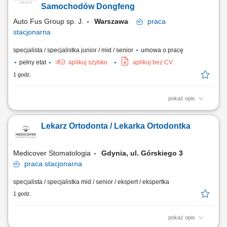
swobodnego przeprowadzania prezentacji w języku angielskim.
Samochodów Dongfeng
Doświadczenie w tworzeniu i...
Auto Fus Group sp. J.
Warszawa
praca
stacjonarna
specjalista / specjalistka junior / mid / senior
umowa o pracę
pełny etat
aplikuj szybko
aplikuj bez CV
1 godz.
pokaż opis
Motoryzacja to Twoja pasja, a sprzedaż daje Ci satysfakcję? Chcesz
współtworzyć rozwój jednej z najszybciej rozwijających się marek
Lekarz Ortodonta / Lekarka Ortodontka
motoryzacyjnych? Poszukujemy Doradcy/Doradczyni ds. Sprzedaży
Samochodów marki Dongfeng, który z zaangażowaniem będzie
budować relacje z klientami i...
Medicover Stomatologia
Gdynia, ul. Górskiego 3
praca
stacjonarna
specjalista / specjalistka mid / senior / ekspert / ekspertka
1 godz.
pokaż opis