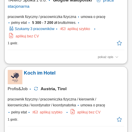
YANKO Spółka z o.o.
Głogów Małopolski
praca
stacjonarna
pracownik fizyczny / pracowniczka fizyczna
umowa o pracę
pełny etat
5 300 - 7 200 zł
brutto/mies.
Szukamy 3 pracowników
aplikuj szybko
aplikuj bez CV
1 godz.
pokaż opis
Co będziesz robić? Obsługiwać maszynę do zgrzewania folii – ustawiać
parametry, pilnować jakości. Wymieniać formatki, kontrolować nadruki i
Koch im Hotel
gotowy zgrzew. Pracować w zespole – z magazynem, drukarzami,
planistami. Dbać o czystość, porządek i bezpieczeństwo na stanowisku.
Notować,...
Profis&Job
Austria, Tirol
pracownik fizyczny / pracowniczka fizyczna / kierownik /
kierowniczka / koordynator / koordynatorka
umowa o pracę
pełny etat
aplikuj szybko
aplikuj bez CV
1 godz.