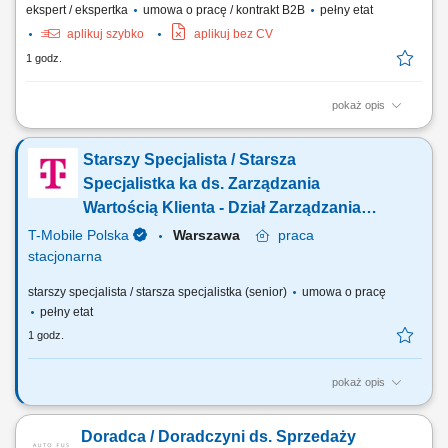
ekspert / ekspertka
umowa o pracę / kontrakt B2B
pełny etat
aplikuj szybko
aplikuj bez CV
1 godz.
pokaż opis
Twoje obowiązki: Pisanie i modyfikacja programów na tokarki CNC;
Tworzenie dokumentacji technicznej korpusów tarcz ściernych;
Starszy Specjalista / Starsza
Uruchomianie generowanych programów i przekazywanie pracy do
operatorów; Optymalizacja istniejących procesów obróbczych pod
Specjalistka ka ds. Zarządzania
kątem zużycia narzędzi; Rozwiązywanie...
Wartością Klienta - Dział Zarządzania
Wartością Klienta (CVM)
T-Mobile Polska
Warszawa
praca
stacjonarna
starszy specjalista / starsza specjalistka (senior)
umowa o pracę
pełny etat
1 godz.
pokaż opis
Zadania, które na Ciebie czekają: Znajomość specyfiki produktów
branży telekomunikacyjnej dla rynku B2C (Internet Domowy, FTTH, TV).
Doradca / Doradczyni ds. Sprzedaży
Komunikatywna znajomość języka angielskiego i umiejętności