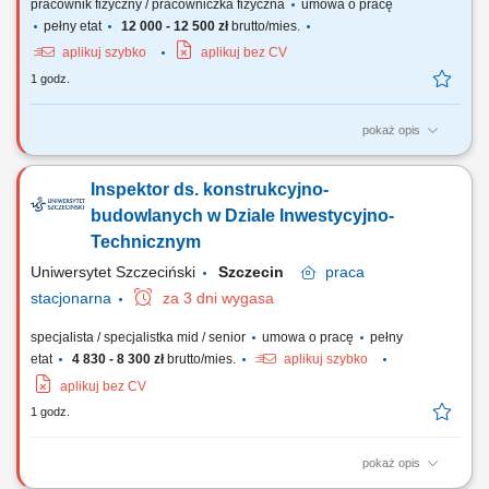
pracownik fizyczny / pracowniczka fizyczna
umowa o pracę
pełny etat
12 000 - 12 500 zł
brutto/mies.
aplikuj szybko
aplikuj bez CV
1 godz.
pokaż opis
Zakres obowiązków: napełnianie produktów chemicznych, pakowanie i
etykietowanie produktów, załadunek i rozładunek zbiorników (tanków),
Inspektor ds. konstrukcyjno-
kontrola jakości wyrobów, przestrzeganie procedur bezpieczeństwa
oraz ochrony środowiska, dbanie o wysokie standardy jakości.
budowlanych w Dziale Inwestycyjno-
Technicznym
Uniwersytet Szczeciński
Szczecin
praca
stacjonarna
za 3 dni wygasa
specjalista / specjalistka mid / senior
umowa o pracę
pełny
etat
4 830 - 8 300 zł
brutto/mies.
aplikuj szybko
aplikuj bez CV
1 godz.
pokaż opis
Zadania Koordynowanie i planowanie przeglądów technicznych