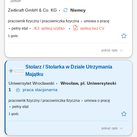
dokumentacji zgodnie ze standardami. Współpraca z zespołem BWD.
Wykształcenie Wyższe kierunkowe, studia magisterskie...
Zeitkraft GmbH & Co. KG
Niemcy
pracownik fizyczny / pracowniczka fizyczna
umowa o pracę
pełny etat
aplikuj szybko
aplikuj bez CV
1 godz.
pokaż opis
Opis stanowiska: Samodzielne wykonywanie prac malarskich
(tradycyjnych i natryskowych), Realizacja prac tapeciarskich (różne typy
Stolarz / Stolarka w Dziale Utrzymania
tapet, m.in. flizelina), Przygotowanie powierzchni pod wykończenie:
szpachlowanie, szlifowanie, gruntowanie, Dbanie o jakość wykonania i
Majątku
estetykę realizowanych...
Uniwersytet Wrocławski
Wrocław, pl. Uniwersytecki
1
praca
stacjonarna
pracownik fizyczny / pracowniczka fizyczna
umowa o pracę
pełny etat
1 godz.
pokaż opis
Główne obowiązki Wykonywanie prac stolarskich oraz prowadzenie