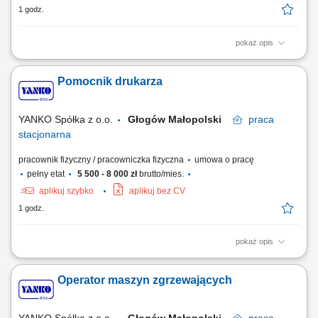
1 godz.
pokaż opis
Co będziesz robić? Obsługiwać maszynę fleksograficzną (8-kolorową).
Zakładać matryce, ustawiać kolory, dopasowywać, sprawdzać jakość
Pomocnik drukarza
nadruku. Dbać o czystość, dokładność i porządek na stanowisku.
Wprowadzać dane do systemu, współpracować z pomocnikiem i innymi
operatorami...
YANKO Spółka z o.o.
Głogów Małopolski
praca
stacjonarna
pracownik fizyczny / pracowniczka fizyczna
umowa o pracę
pełny etat
5 500 - 8 000 zł
brutto/mies.
aplikuj szybko
aplikuj bez CV
1 godz.
pokaż opis
Co będziesz robić? Pomagać drukarzowi przy przygotowaniu maszyny
– matryce, farby, folie. Przynosić, znosić, podawać – ale z głową i
Operator maszyn zgrzewających
dokładnością. Dbać o czystość stanowiska, sprzęt i porządek na
zmianie. Uczyć się, jak działa maszyna fleksograficzna – i z czasem
sam ją...