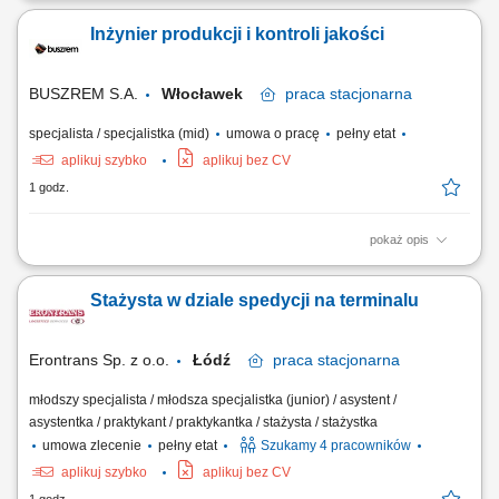
obiektów oraz definiowanie potrzeb remontowych; Tworzenie planów
Inżynier produkcji i kontroli jakości
rzeczowo-finansowych dla projektów modernizacyjnych i naprawczych;
Weryfikacja kosztorysów ofertowych, inwestorskich oraz dokumentacji
projektowej dostarczanej przez...
BUSZREM S.A.
Włocławek
praca
stacjonarna
specjalista / specjalistka (mid)
umowa o pracę
pełny etat
aplikuj szybko
aplikuj bez CV
1 godz.
pokaż opis
Kandydat będzie odpowiedzialny za powierzone zadania:
Koordynowanie produkcji zgodnie z warunkami technicznymi kontraktu,
Stażysta w dziale spedycji na terminalu
Kontrola poprawności wykonania elementów prefabrykowanych,
Kontrola prac montażowych, Prowadzenie inspekcji budowy,
Przeprowadzanie rozliczeń projektów.
Erontrans Sp. z o.o.
Łódź
praca
stacjonarna
młodszy specjalista / młodsza specjalistka (junior) / asystent /
asystentka / praktykant / praktykantka / stażysta / stażystka
umowa zlecenie
pełny etat
Szukamy 4 pracowników
aplikuj szybko
aplikuj bez CV