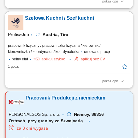
pokaż opis
Kostenfreie Unterkunft im Einzelzimmer und Verpflegung (gratis) 48
Stunden pro Woche Gehalt ab 2.200€ Netto und bis 3.150€, ja nach der
Szefowa Kuchni / Szef kuchni
Qualifikation und Erfahrung
Profis&Job
Austria, Tirol
pracownik fizyczny / pracowniczka fizyczna / kierownik /
kierowniczka / koordynator / koordynatorka
umowa o pracę
pełny etat
aplikuj szybko
aplikuj bez CV
1 godz.
pokaż opis
Wymagania: Doświadczenie w kuchni na stanowisku szefa kuchni;
Wykształcenie na stanowisko kucharza - atut lub wystarczające
Pracownik Produkcji z niemieckim
doświadczenie Niemiecki od A2; Angielski jest zaletą; Przygotowywanie
dań zgodnie z menu lokalu; Przestrzeganie przepisów higienicznych;
Praca w zespole; Odpowiedzialny...
PERSONALSOS Sp. z o.o.
Niemcy, 88356
Ostrach, przy granicy ze Szwajcarią
za 3 dni wygasa