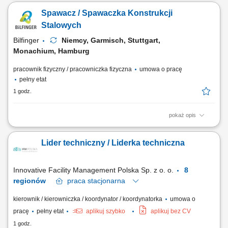
przeglądów konserwacyjnych budynków na wyznaczonym rejonie.
Spawacz / Spawaczka Konstrukcji
Usuwanie awarii stolarskich. Wykonywanie poleceń służbowych w
ramach swoich obowiązków. Pobieranie z magazynu i rozliczanie
Stalowych
materiałów użytych do wykonania prac.
Bilfinger
Niemcy, Garmisch, Stuttgart,
Monachium, Hamburg
pracownik fizyczny / pracowniczka fizyczna
umowa o pracę
pełny etat
1 godz.
pokaż opis
Opis stanowiska: Spawanie konstrukcji stalowych oraz elementów
wykorzystywanych w maszynach budowlanych. Przygotowywanie
Lider techniczny / Liderka techniczna
materiałów do spawania zgodnie z dokumentacją techniczną.
Wykonywanie napraw maszyn i urządzeń pracujących na placach
budowy. Diagnozowanie oraz usuwanie usterek układów...
Innovative Facility Management Polska Sp. z o. o.
8
regionów
praca
stacjonarna
kierownik / kierowniczka / koordynator / koordynatorka
umowa o
pracę
pełny etat
aplikuj szybko
aplikuj bez CV
1 godz.