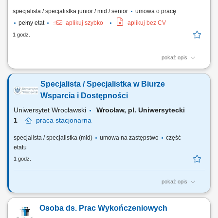
specjalista / specjalistka junior / mid / senior
umowa o pracę
pełny etat
aplikuj szybko
aplikuj bez CV
1 godz.
pokaż opis
Opis stanowiska: Nadzór nad produkcją prefabrykatów zgodnie z
dokumentacją techniczną i kontraktami. Kontrola jakości wykonania
Specjalista / Specjalistka w Biurze
elementów prefabrykowanych oraz prac montażowych. Prowadzenie
inspekcji budowy i udział w rozliczeniach projektów. Koordynacja pracy
Wsparcia i Dostępności
zespołu i zapewnienie...
Uniwersytet Wrocławski
Wrocław, pl. Uniwersytecki
1
praca
stacjonarna
specjalista / specjalistka (mid)
umowa na zastępstwo
część
etatu
1 godz.
pokaż opis
Zakres obowiązków Konsultacje psychologiczne dla
studentów/doktorantów/pracowników Uniwersytetu Wrocławskiego.
Osoba ds. Prac Wykończeniowych
Interwencja kryzysowa, wsparcie i psychoedukacja. Prowadzenie