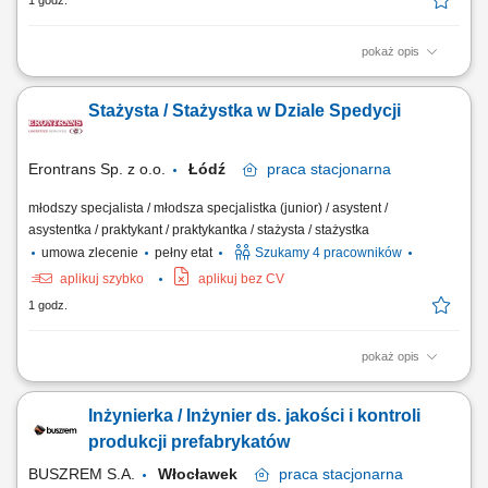
1 godz.
pokaż opis
DOŁĄCZ DO AKADEMII SPEDYTORA (Łódź) Szukasz miejsca, gdzie
logistyka to nie tylko teoria, ale realne działania operacyjne? Chcesz
Stażysta / Stażystka w Dziale Spedycji
uczyć się zawodu pod okiem ekspertów i mieć zagwarantowaną
współpracę na lata? Poszukujemy 4 ambitnych Stażystów, którzy chcą
rozpocząć karierę jako...
Erontrans Sp. z o.o.
Łódź
praca
stacjonarna
młodszy specjalista / młodsza specjalistka (junior) / asystent /
asystentka / praktykant / praktykantka / stażysta / stażystka
umowa zlecenie
pełny etat
Szukamy 4 pracowników
aplikuj szybko
aplikuj bez CV
1 godz.
pokaż opis
Program obejmuje: 6-miesięczny płatny staż z praktycznym wdrożeniem
do pracy operacyjnej. Naukę procesów spedycyjnych oraz codzienną
Inżynierka / Inżynier ds. jakości i kontroli
współpracę z doświadczonym zespołem. Możliwość rozwoju i awansu
na stanowisko Młodszego Dyspozytora / Młodszego Spedytora po
produkcji prefabrykatów
zakończeniu programu.
BUSZREM S.A.
Włocławek
praca
stacjonarna