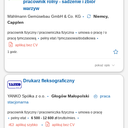
pracownik rolny - sadzenie i zbiór
warzyw
Mählmann Gemüsebau GmbH & Co. KG
Niemcy,
Capplen
pracownik fizyczny / pracowniczka fizyczna
umowa o pracę / o
pracę tymczasową
pełny etat / tymczasowa/dodatkowa
aplikuj bez CV
1 godz.
pokaż opis
Opis stanowiska: Praca przy zbieraniu warzyw zarówno grupowo, jak i
indywidualnie, oraz inne prace po 13,90 €/godz. netto. Zakres
Drukarz fleksograficzny
obowiązków: Sadzenie, zbieranie, pakowanie, sortowanie i mycie
warzyw. Praca na polu oraz w hali. Wymagania: Dyspozycja na okres
umowy. Dobra kondycja fizyczna....
YANKO Spółka z o.o.
Głogów Małopolski
praca
stacjonarna
pracownik fizyczny / pracowniczka fizyczna
umowa o pracę
pełny etat
6 500 - 12 600 zł
brutto/mies.
aplikuj szybko
aplikuj bez CV