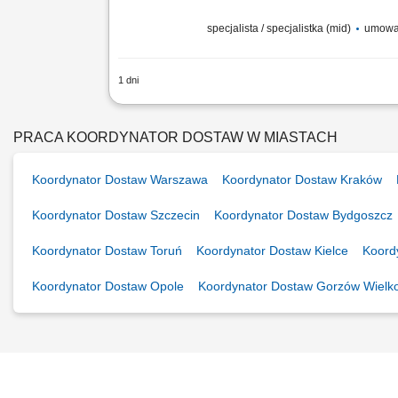
specjalista / specjalistka (mid)
umowa
1 dni
Stellenbeschreibung Deine Aufgaben T
Disposition und begleitest internationa
vergleichst verfügbare...
PRACA KOORDYNATOR DOSTAW W MIASTACH
Koordynator Dostaw Warszawa
Koordynator Dostaw Kraków
Koordynator Dostaw Szczecin
Koordynator Dostaw Bydgoszcz
Koordynator Dostaw Toruń
Koordynator Dostaw Kielce
Koord
Koordynator Dostaw Opole
Koordynator Dostaw Gorzów Wielko