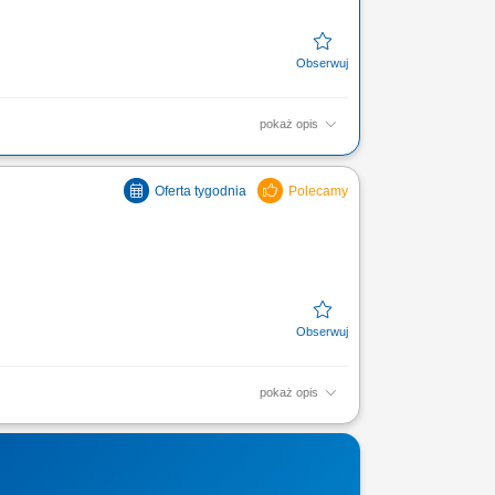
pokaż opis
e tägliche
idungen: Du
pokaż opis
e tägliche
idungen: Du