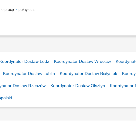
 o pracę
pełny etat
ransportabwicklung: Nach der übergeordneten Transportplanung übernimmst du di
le Transporte zuverlässig durch die operative Abwicklung; Wirtschaftliche Entsche
Koordynator Dostaw Łódź
Koordynator Dostaw Wrocław
Koordynat
Koordynator Dostaw Lublin
Koordynator Dostaw Białystok
Koordy
ynator Dostaw Rzeszów
Koordynator Dostaw Olsztyn
Koordynator 
polski