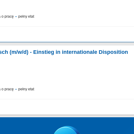
 o pracę
pełny etat
ransportabwicklung: Nach der übergeordneten Transportplanung übernimmst du di
le Transporte zuverlässig durch die operative Abwicklung; Wirtschaftliche Entsche
h (m/w/d) - Einstieg in internationale Disposition
 o pracę
pełny etat
ransportabwicklung: Nach der übergeordneten Transportplanung übernimmst du di
le Transporte zuverlässig durch die operative Abwicklung; Wirtschaftliche Entsche