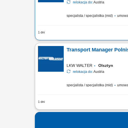
relokacja do:
Austria
specjalista / specjalistka (mid)
umowa
1 dni
Stellenbeschreibung Deine Aufgaben T
Disposition und begleitest internationa
Transport Manager Polnisc
vergleichst verfügbare...
LKW WALTER
Olsztyn
relokacja do:
Austria
specjalista / specjalistka (mid)
umowa
1 dni
Stellenbeschreibung Deine Aufgaben T
Disposition und begleitest internationa
vergleichst verfügbare...