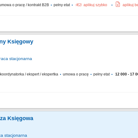
mowa o pracę / kontrakt B2B
pełny etat
aplikuj szybko
aplikuj 
dzenie ksiąg podatkowych, ryczałtu;Ewidencjonowanie faktur oraz innych dokume
ęgowych, przygotowywanie danych do deklaracji VAT, PIT i CIT;Prowadzenie rozr
wny Księgowy
raca
stacjonarna
 koordynatorka / ekspert / ekspertka
umowa o pracę
pełny etat
12 000 - 17 0
kowo-księgowa i nadzór nad pracą działu księgowości; Samodzielne prowadzeni
i; Zamknięcia miesięcy oraz sporządzanie sprawozdań finansowych, bilansów i ra
sza Księgowa
ca
stacjonarna