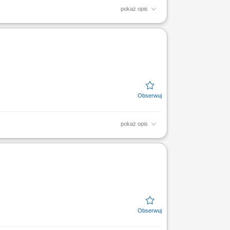
pokaż opis
osobą, która lubi pracować zespołowo, ceni
pokaż opis
ooperation with local Finance Business
thly basis. Execute...