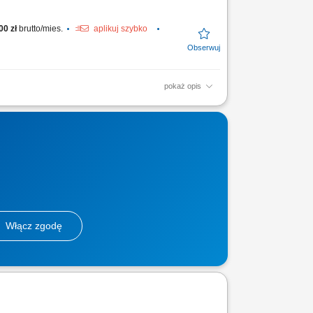
00 zł
brutto/mies.
aplikuj szybko
pokaż opis
m i rachunkowym; samodzielne obliczanie
nie ksiąg rachunkowych...
Włącz zgodę