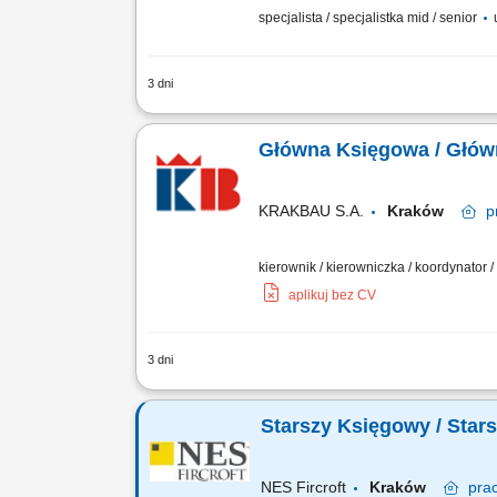
specjalista / specjalistka mid / senior
u
3 dni
Prowadzenie ksiąg rachunkowych;Prowa
rachunkowych;Uzgadnianie zapisów ksi
Główna Księgowa / Głó
KRAKBAU S.A.
Kraków
p
kierownik / kierowniczka / koordynator /
aplikuj bez CV
3 dni
Obowiązki: Kompleksowa obsługa podat
rachunkowości i przepisami podatkowym
Starszy Księgowy / Star
NES Fircroft
Kraków
pra