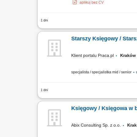
aplikuj bez CV
1 dni
samodzielne prowadzenie pełnej księgo
VAT, sprawozdań do GUS, nadzór nad ro
Starszy Księgowy / Star
Klient portalu Praca.pl
Krak
specjalista / specjalistka mid / senior
1 dni
Koordynowanie zewnętrznych usług ksi
podatkowych (CIT, VAT). Aktywny udział
Księgowy / Księgowa w 
Abix Consulting Sp. z o.o.
Kra