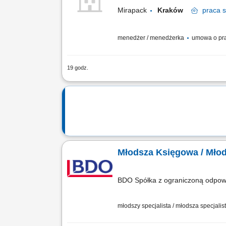
Mirapack
Kraków
praca
s
menedżer / menedżerka
umowa o pr
19 godz.
Prowadzenie rachunkowości zarządczej;A
kosztów przedsiębiorstwa;Przygotowywa
Młodsza Księgowa / Mło
BDO Spółka z ograniczoną odpowi
młodszy specjalista / młodsza specjalist