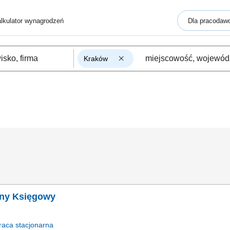
lkulator wynagrodzeń
Dla pracodaw
Kraków
wny Księgowy
raca
stacjonarna