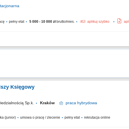
tacjonarna
acę
pełny etat
5 000 - 10 000 zł
brutto/mies.
aplikuj szybko
apl
naliza rentowności produktów, klientów, kanałów sprzedaży oraz projektów;Kalkul
nie Cash Flow, P&L oraz bilansu zarządczego;Tworzenie raportów zarządczych or
dszy Księgowy
edzialnością Sp.k.
Kraków
praca
hybrydowa
ka (junior)
umowa o pracę / zlecenie
pełny etat
rekrutacja online