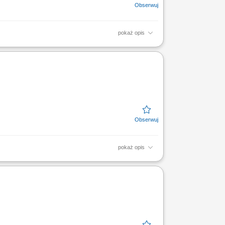
pokaż opis
rzygotowywanie i składanie deklaracji CIT,
oraz...
pokaż opis
ń finansowych, bilansów oraz deklaracji
ości finansowej...