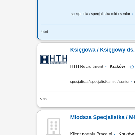
specjalista / specjalistka mid / senior
4 dni
Opis stanowiska: Koordynacja zewnętr
zapisów księgowych, uzgodnień kont o
Księgowa / Księgowy ds.
HTH Recruitment
Kraków
specjalista / specjalistka mid / senior
5 dni
Zakres obowiązków: prowadzenie i uzga
danych finansowych i kontrola poprawn
Młodsza Specjalistka / M
Klient portalu Praca.pl
Krak