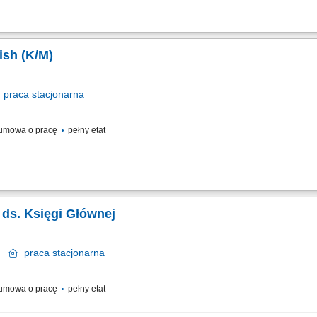
 się ludzie, wspólna energia i satysfakcja z dobrze wykonanej pracy? Jeśli jesteś 
jać swoje kompetencje zawodowe – świetnie się składa! Czeka na Ciebie zespół...
ish (K/M)
praca
stacjonarna
umowa o pracę
pełny etat
of accounts in accordance with IFRS, group accounting policies and local gap in c
re the accuracy of bookings; Prepare balance sheet account reconciliations on a mon
a ds. Księgi Głównej
ów
praca
stacjonarna
umowa o pracę
pełny etat