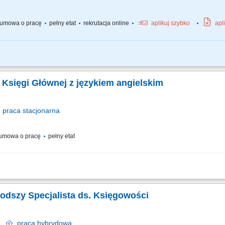
umowa o pracę
pełny etat
rekrutacja online
aplikuj szybko
apl
znej współpracy z zewnętrznym biurem rachunkowym; Weryfikacja poprawności pr
raz rozliczeń podatkowych; Zapewnienie zgodności z obowiązującymi przepisami 
 Księgi Głównej z językiem angielskim
praca
stacjonarna
umowa o pracę
pełny etat
dnianie ksiąg rachunkowych zgodnie ze standardami IFRS, polityką rachunkowości
ości księgowań; przygotowywanie miesięcznych uzgodnień kont bilansowych; reali
łodszy Specjalista ds. Księgowości
ów
praca
hybrydowa