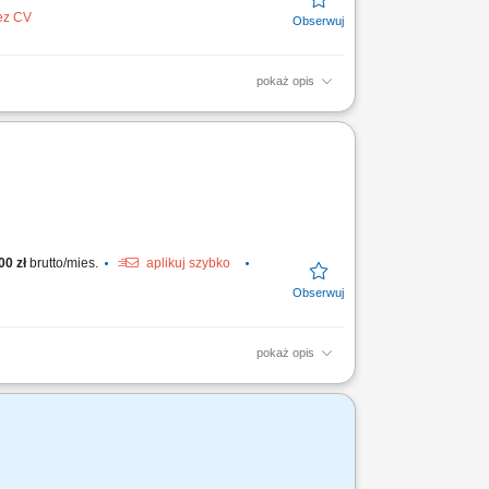
bez CV
pokaż opis
ntów na potrzeby rozliczeń podatkowych i
achunków dostawców i...
00 zł
brutto/mies.
aplikuj szybko
pokaż opis
e ksiąg rachunkowych zgodnie z ustawą o
chunku zysków i...