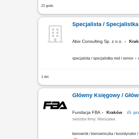
22 godz.
Prowadzenie i uzgadnianie kont księgi
weryfikacja poprawności zapisów księg
Specjalista / Specjalist
Abix Consulting Sp. z o.o.
Kra
specjalista / specjalistka mid / senior
u
1 dni
prowadzenie pełnej księgowości oraz 
przygotowywanie rozliczeń podatkowych
Główny Księgowy / Głów
Fundacja FBA
Kraków
pr
siedziba firmy: Warszawa
kierownik / kierowniczka / koordynator 