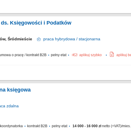
 głównej zgodnie z obowiązującymi standardami rachunkowości oraz procedurami o
owych. Przygotowywanie miesięcznych uzgodnień kont bilansowych. Udział w proc
ka ds. Księgowości i Podatków
ków, Śródmieście
praca
hybrydowa / stacjonarna
mowa o pracę / kontrakt B2B
pełny etat
aplikuj szybko
aplikuj 
podatkowych form ewidencji dla obsługiwanych klientów, księgowanie dokumentó
 VAT, PIT i CIT oraz danych do sprawozdań finansowych, kontrolowanie i uzgadnia
na księgowa
aca
zdalna
/ koordynatorka
kontrakt B2B
pełny etat
14 000 - 16 000 zł
netto (+VAT)/mies