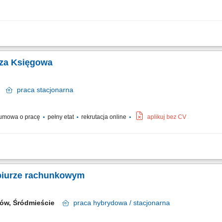
wości spółek, sporządzanie sprawozdań finansowych oraz raportów dla Zarządu, p
zliczeniami podatkowymi i finansowymi, prowadzenie ewidencji środków trwałych 
sza Księgowa
ów
praca
stacjonarna
umowa o pracę
pełny etat
rekrutacja online
aplikuj bez CV
ęgowych oraz kontrola merytoryczna zapisów na kontach. Sporządzanie sprawozda
 w procesach zamknięcia miesiąca oraz roku obrotowego. Bieżący monitoring płynn
biurze rachunkowym
ków, Śródmieście
praca
hybrydowa / stacjonarna