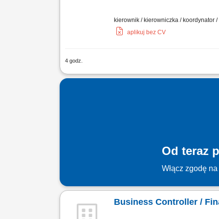
kierownik / kierowniczka / koordynator /
aplikuj bez CV
4 godz.
Opis stanowiska kompleksowa obsługa
zaliczek w podatkach VAT, CIT; samodz
Od teraz p
Włącz zgodę na 
Business Controller / F