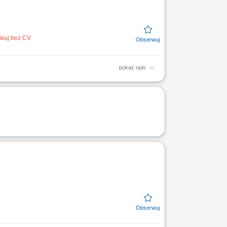
ikuj bez CV
pokaż opis
acja i analiza kosztów produkcji;Kontrola
az...