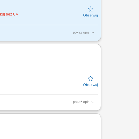
ikuj bez CV
pokaż opis
owadzenia ksiąg rachunkowych, weryfikacja
rachunkowymi,...
pokaż opis
 grupy oraz lokalnymi przepisami; analiza
zacja procesów...