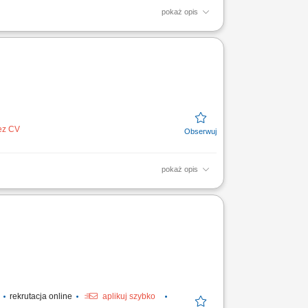
pokaż opis
rganizacji. Analiza danych finansowych i
esie zamknięcia...
bez CV
pokaż opis
w finansowych i wyciągów bankowych,
nie rozrachunków z...
.
rekrutacja online
aplikuj szybko