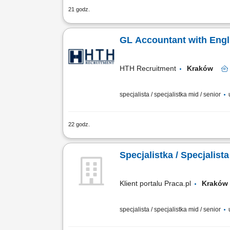
21 godz.
Chcesz pracować w miejscu, gdzie liczą
sobie wysoką jakość i chce dalej rozwi
GL Accountant with Engl
HTH Recruitment
Kraków
specjalista / specjalistka mid / senior
22 godz.
Roles & Responsibilities: Maintenance 
Partner; Analyze financial data to ensu
Specjalistka / Specjalist
Klient portalu Praca.pl
Krak
specjalista / specjalistka mid / senior