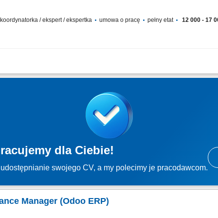
 koordynatorka / ekspert / ekspertka
umowa o pracę
pełny etat
12 000 - 17 0
 podatkowo-księgowa; samodzielne zamykanie miesięcy pod względem podatkowy
ielne przygotowywanie i składanie deklaracji podatkowych; samodzielne prowadze
racujemy dla Ciebie!
udostępnianie swojego CV, a my polecimy je pracodawcom.
inance Manager (Odoo ERP)