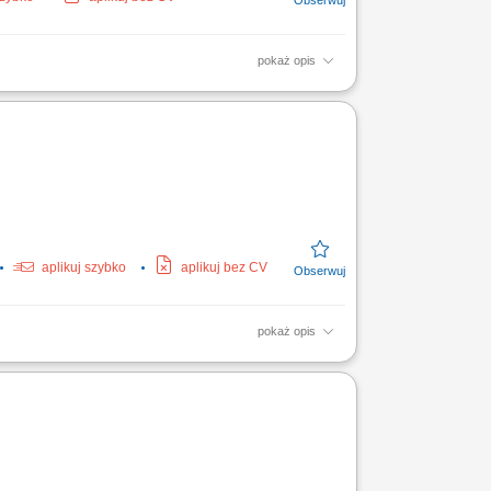
pokaż opis
czej w celu zapewnienia higienicznych
aplikuj szybko
aplikuj bez CV
pokaż opis
ieniczne (HACCP) Współpraca z resztą ekipy