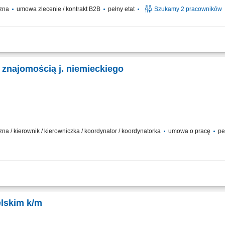
czna
umowa zlecenie / kontrakt B2B
pełny etat
Szukamy 2 pracowników
ków zgodnie z jadłospisem; Dbanie o wysoką jakość i estetykę wydawanych posiłk
u na stanowisku pracy; Współpraca z zespołem kuchni;
 znajomością j. niemieckiego
zna / kierownik / kierowniczka / koordynator / koordynatorka
umowa o pracę
pe
uchni. Znajomość kuchni według menu naszego lokalu. Umiejętność pracy w zesp
e widziane wykształcenie kucharskie, jednak doświadczenie jest kluczowe. Podsta
elskim k/m