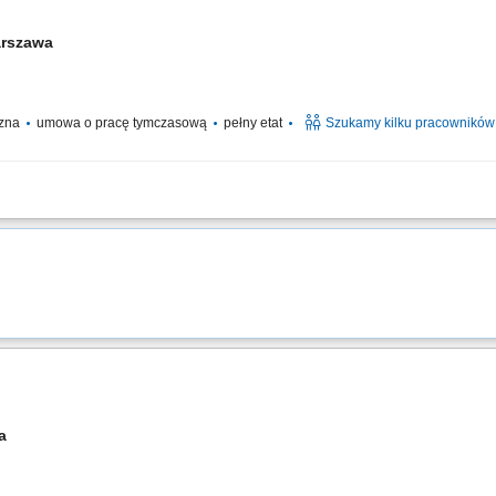
rszawa
czna
umowa o pracę tymczasową
pełny etat
Szukamy kilku pracowników
zanie oraz estetyczne serwowanie potraw z menu à la carte. Nadzorowanie najwy
zarządzanie stanem magazynowym oraz optymalizacja wykorzystania składników ku
wa