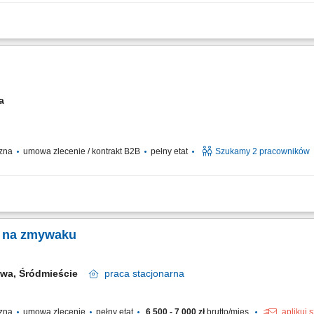
stanowisku szefa kuchni; Wykształcenie na stanowisko kucharza - atut lub wysta
 dań zgodnie z menu lokalu; Przestrzeganie przepisów higienicznych; Praca w zesp
wa
czna
umowa zlecenie / kontrakt B2B
pełny etat
Szukamy 2 pracowników
odnie z planem i dbałością o jakość; Utrzymanie higieny oraz porządku w miejscu
a na zmywaku
awa, Śródmieście
praca
stacjonarna
czna
umowa zlecenie
pełny etat
6 500 - 7 000 zł
brutto/mies.
aplikuj 