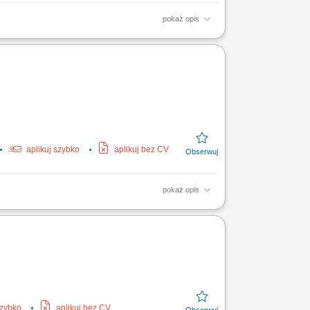
pokaż opis
rczające doświadczenie Niemiecki od A2;
ole; Odpowiedzialny...
aplikuj szybko
aplikuj bez CV
pokaż opis
 pracy; Sprawny przepływ informacji w
szybko
aplikuj bez CV