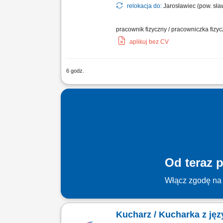
relokacja do:
Jarosławiec (pow. sła
pracownik fizyczny / pracowniczka fizy
aplikuj bez CV
6 godz.
Zakres obowiązków: pomoc w przygotow
Od teraz p
Włącz zgodę na 
Kucharz / Kucharka z ję