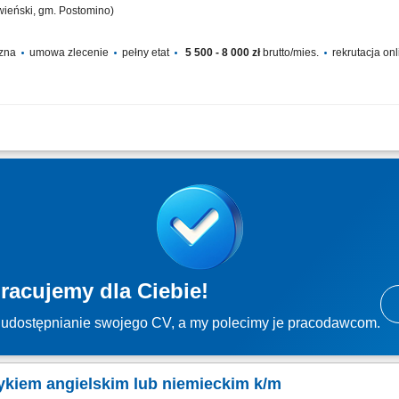
wieński, gm. Postomino)
czna
umowa zlecenie
pełny etat
5 500 - 8 000 zł
brutto/mies.
rekrutacja on
ywaniu posiłków; przestrzeganie systemu HACCP; dbanie o czystość i higienę pr
racujemy dla Ciebie!
udostępnianie swojego CV, a my polecimy je pracodawcom.
zykiem angielskim lub niemieckim k/m