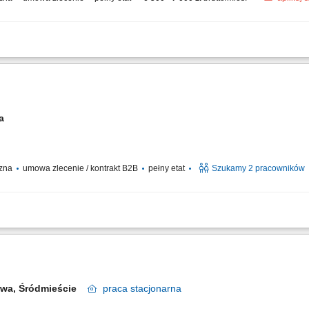
anny stan naczyń i sprzętu kuchennego. Bieżące porządkowanie przestrzeni robo
wa
czna
umowa zlecenie / kontrakt B2B
pełny etat
Szukamy 2 pracowników
ycznych dań według wyznaczonego menu; Dbanie o czystość blatu i standardy hig
awa, Śródmieście
praca
stacjonarna