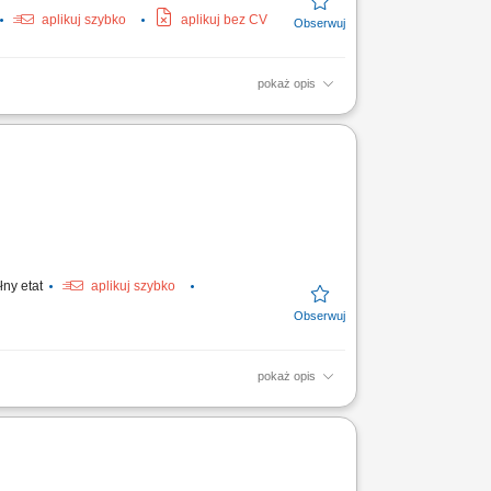
aplikuj szybko
aplikuj bez CV
pokaż opis
ów; Przestrzeganie zasad higieny oraz
łny etat
aplikuj szybko
pokaż opis
ole i odpowiedzialne wykonywanie zadań.
wowa znajomość...