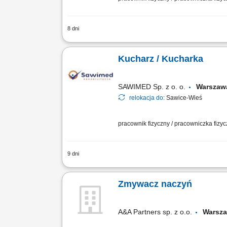
8 dni
Obsługa zmywaka oraz dbanie o nienag
warunków pracy.
Kucharz / Kucharka
SAWIMED Sp. z o. o.
Warsza
relokacja do:
Sawice-Wieś
pracownik fizyczny / pracowniczka fizy
9 dni
Zadania: Gotowanie smacznych i estet
kuchennej;
Zmywacz naczyń
A&A Partners sp. z o.o.
Warsz