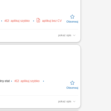
aplikuj szybko
aplikuj bez CV
pokaż opis
; Kontrola zapasów i organizacja pracy;
stauracyjnej;...
łny etat
aplikuj szybko
pokaż opis
50€, ja nach der Qualifikation und Erfahrung