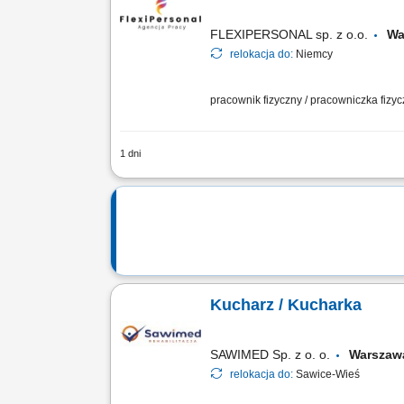
FLEXIPERSONAL sp. z o.o.
Wa
relokacja do:
Niemcy
pracownik fizyczny / pracowniczka fizy
1 dni
Opis stanowiska Kompleksowe przyrząd
prezentacji wydawanych dań. Bieżące 
Kucharz / Kucharka
SAWIMED Sp. z o. o.
Warsza
relokacja do:
Sawice-Wieś