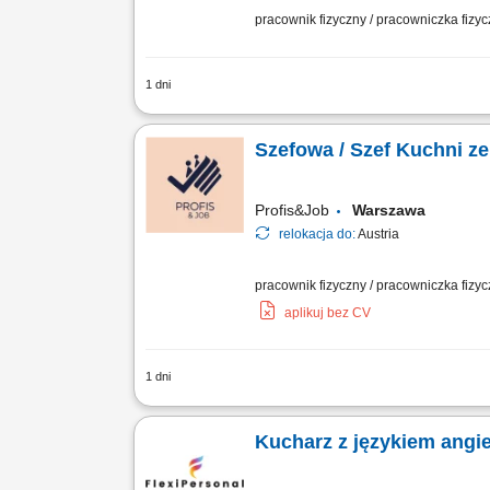
pracownik fizyczny / pracowniczka fizy
1 dni
Opis stanowiska Przygotowywanie posił
systemu HACCP; Utrzymywanie porządk
Szefowa / Szef Kuchni ze
Profis&Job
Warszawa
relokacja do:
Austria
pracownik fizyczny / pracowniczka fizyc
aplikuj bez CV
1 dni
Wymagania: Doświadczenie jako szef k
Przestrzeganie przepisów higieny. Mil
Kucharz z językiem angi