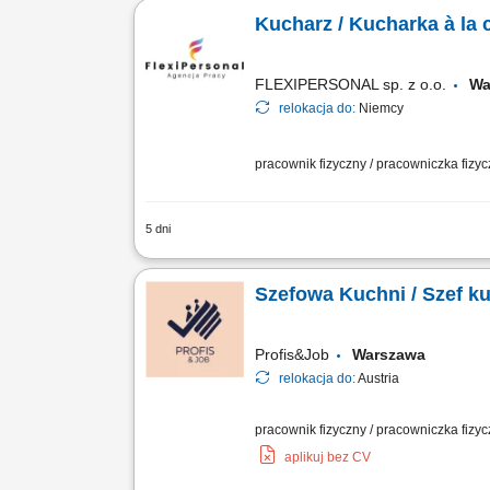
Kucharz / Kucharka à la c
FLEXIPERSONAL sp. z o.o.
Wa
relokacja do:
Niemcy
pracownik fizyczny / pracowniczka fizy
5 dni
Opis stanowiska Samodzielne prowadzen
oraz dbałość o powtarzalność doskonał
Szefowa Kuchni / Szef k
Profis&Job
Warszawa
relokacja do:
Austria
pracownik fizyczny / pracowniczka fizyc
aplikuj bez CV