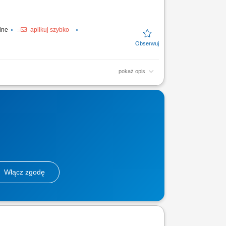
line
aplikuj szybko
pokaż opis
acy; zmywanie naczyń;
Włącz zgodę