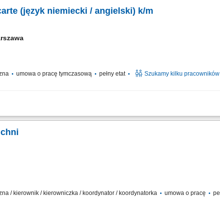
arte (język niemiecki / angielski) k/m
rszawa
czna
umowa o pracę tymczasową
pełny etat
Szukamy kilku pracowników
ie powierzonej sekcji kuchennej i sprawna realizacja zamówień gości restaurac
ego smaku potraw. Koordynowanie codziennych procesów na zapleczu, w tym kontro
uchni
zna / kierownik / kierowniczka / koordynator / koordynatorka
umowa o pracę
pe