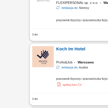
FLEXIPERSONAL sp. z o.o.
Wa
relokacja do:
Niemcy
pracownik fizyczny / pracowniczka fizy
3 dni
Opis stanowiska: Przygotowywanie dań à
Utrzymanie porządku i standardów higi
Koch im Hotel
Profis&Job
Warszawa
relokacja do:
Austria
pracownik fizyczny / pracowniczka fizyc
aplikuj bez CV
3 dni
Kostenfreie Unterkunft im Einzelzimmer