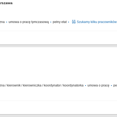
rszawa
czna
umowa o pracę tymczasową
pełny etat
Szukamy kilku pracowników
 la carte; Dbanie o smak, jakość i estetykę potraw; Współpraca z zespołem kuchni
eny; Czego oczekujemy: Doświadczenia jako kucharz; Znajomości pracy w kuchni re
zna / kierownik / kierowniczka / koordynator / koordynatorka
umowa o pracę
pe
 und Verpflegung (gratis) 48 Stunden pro Woche Gehalt ab 2.200€ Netto und bis 3.1