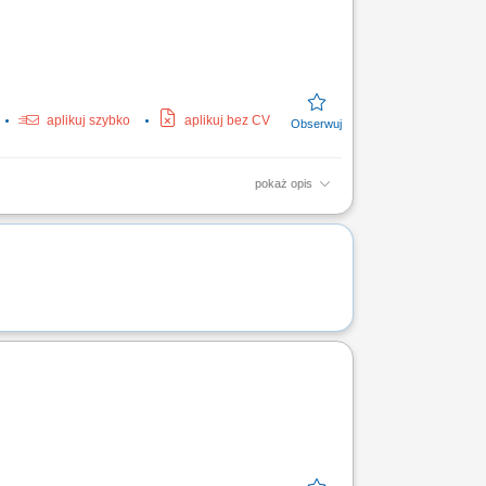
aplikuj szybko
aplikuj bez CV
pokaż opis
ższej jakości, walorów smakowych oraz
chennych. Ścisła...