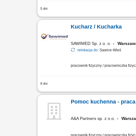
5 dni
Wymagania: Doświadczenie w kuchni na 
Angielski jest zaletą; Przygotowywanie
Kucharz / Kucharka
SAWIMED Sp. z o. o.
Warsza
relokacja do:
Sawice-Wieś
pracownik fizyczny / pracowniczka fizy
8 dni
Zakres prac: Przygotowanie posiłków zg
zespole;
Pomoc kuchenna - prac
A&A Partners sp. z o.o.
Warsz
pracownik fizyczny / pracowniczka fizy