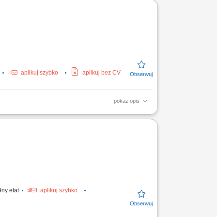
aplikuj szybko
aplikuj bez CV
pokaż opis
ji. Monitorowanie standardów jakościowych
la rotacji...
łny etat
aplikuj szybko