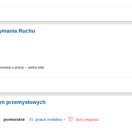
m technicznym parku maszynowego. Wykonywanie przeglądów oraz usuwanie bieżą
a współpraca z przełożonymi. Dbanie o sprawne uruchamianie produkcji zgodnie 
rzymania Ruchu
umowa o pracę
pełny etat
ie rozwiązań zapobiegających ich powtórnemu wystąpieniu. Kalibracja i ustawian
prawnością działania robotów oraz systemów transportu wewnętrznego. Rejestro
zyn przemysłowych
pomorskie
praca
mobilna
dziś wygasa