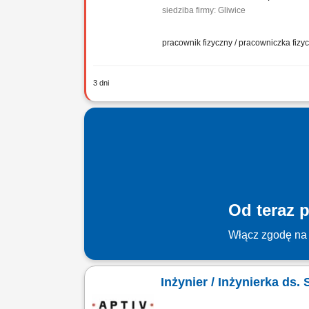
siedziba firmy: Gliwice
pracownik fizyczny / pracowniczka fiz
3 dni
Zadania Mechaniczny montaż urządzeń
mechanicznych w kompletne systemy p
Od teraz p
Włącz zgodę na 
Inżynier / Inżynierka ds