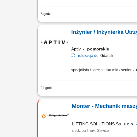
3 godz.
Zakres obowiązków: Nadzór nad stane
Raportowanie przebiegu napraw i ścisł
Inżynier / Inźynierka Ut
Aptiv
pomorskie
relokacja do:
Gdańsk
specjalista / specjalistka mid / senior
24 godz.
Zadania Analizowanie awarii i wdrażan
uruchomienie procesów. Nadzór nad po
Monter - Mechanik mas
LIFTING SOLUTIONS Sp. z o.o.
siedziba firmy: Gliwice