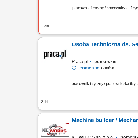
pracownik fizyczny / pracowniczka fiz
5 dni
Praca tylko i wyłącznie w delegacjach
Polski oraz Europy. Twoja praca na co
Osoba Techniczna ds. S
Praca.pl
pomorskie
relokacja do:
Gdańsk
pracownik fizyczny / pracowniczka fizy
2 dni
Opis stanowiska Zapewnianie pełnej ci
okresowych konserwacji, przeglądów tec
Machine builder / Mecha
KC WORKS sp. z o.o.
pomors