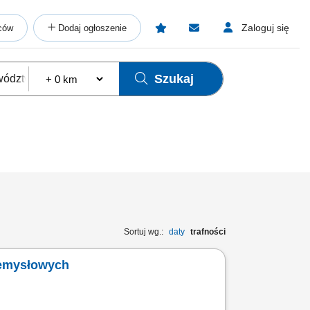
Zaloguj się
ców
Dodaj ogłoszenie
Szukaj
Sortuj wg.:
daty
trafności
zemysłowych