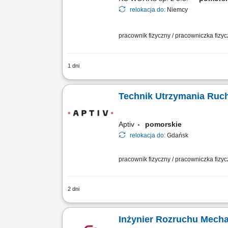
relokacja do:
Niemcy
pracownik fizyczny / pracowniczka fizy
1 dni
The work will be carried out at our pr
Installation of machine parts according 
Technik Utrzymania Ruch
Aptiv
pomorskie
relokacja do:
Gdańsk
pracownik fizyczny / pracowniczka fizy
2 dni
Twoja rola: Będziesz odpowiadać za za
obejmować m.in.: Naprawy bieżące i ko
Inżynier Rozruchu Mechan