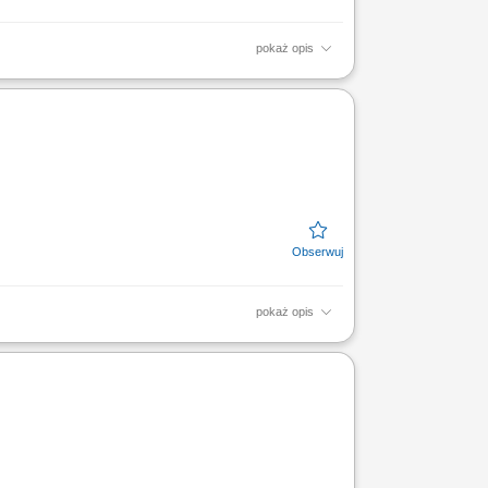
pokaż opis
cych usterek na liniach montażowych.
z harmonogramem....
pokaż opis
ie maszyn w sposób gwarantujący płynne
wanie wykonanych...