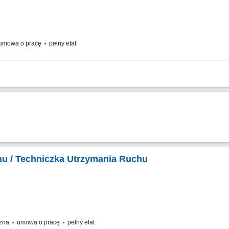
umowa o pracę
pełny etat
technologiczną maszyn i ich zgodnością z normami BHP. Natychmiastowe reagowan
zenie konserwacji zapobiegawczej i prewencyjnej aparatury produkcyjnej. Aktywne
u / Techniczka Utrzymania Ruchu
czna
umowa o pracę
pełny etat