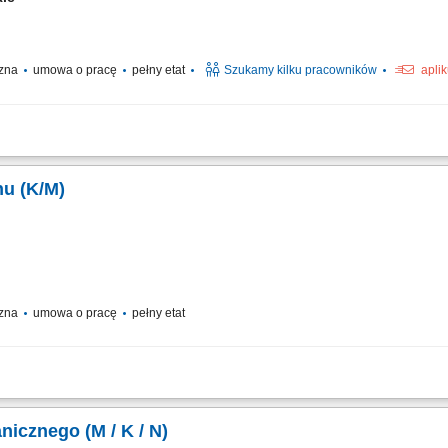
czna
umowa o pracę
pełny etat
Szukamy kilku pracowników
apli
oduction and assembly location in Lindern, Germany. Responsibilities: Assembly o
to technical drawings; Mechanical fitting and assembly work; Assembly of steel structu
u (K/M)
czna
umowa o pracę
pełny etat
pewnienie ciągłości i niezawodności produkcji i należytego stanu maszyn i urząd
nserwację maszyn montażowych i testujących. Szybką reakcję na problemy związan
icznego (M / K / N)