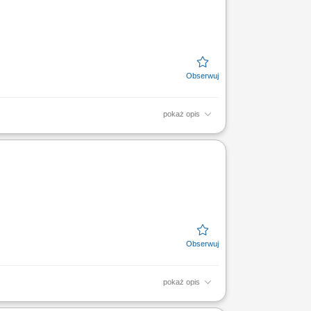
pokaż opis
ysł SBB ENERGY realizuje projekty
nsformację...
pokaż opis
ac konserwacyjnych, przygotowanie maszyn