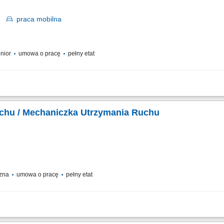
ie
praca
mobilna
enior
umowa o pracę
pełny etat
zemysłowe w Polsce oraz za granicą Uruchamiaj inwestycje, które zmieniają przem
az za granicą. Budujemy i uruchamiamy instalacje, które mają realny wpływ na tra
chu / Mechaniczka Utrzymania Ruchu
czna
umowa o pracę
pełny etat
ości technicznej maszyn produkcyjnych, wykonywanie napraw bieżących oraz pr