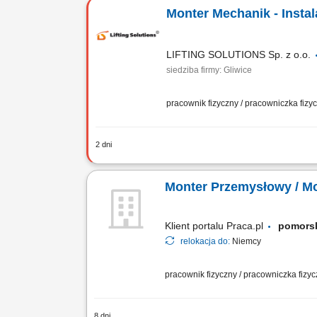
do pracy oraz przeglądów serwisowych,
Monter Mechanik - Insta
LIFTING SOLUTIONS Sp. z o.o.
siedziba firmy: Gliwice
pracownik fizyczny / pracowniczka fiz
2 dni
Zadania Składanie zespołów maszynow
gotowe linie oraz systemy technologic
Monter Przemysłowy / M
Klient portalu Praca.pl
pomors
relokacja do:
Niemcy
pracownik fizyczny / pracowniczka fizy
8 dni