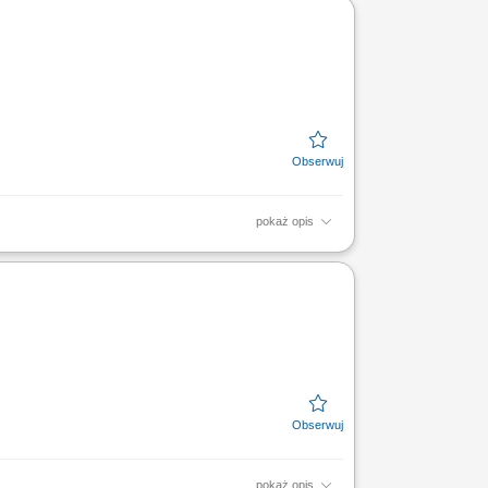
i technicznej i...
pokaż opis
 integrowanie zmontowanych modułów w
nicznych; Zapewnienie...
pokaż opis