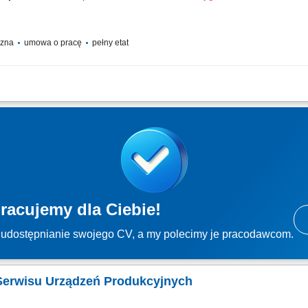
yczna
umowa o pracę
pełny etat
, maszyn oraz stanowisk przemysłowych na podstawie rysunków technicznych; In
rodukcyjne; Bieżące diagnozowanie i samodzielne rozwiązywanie problemów tech
racujemy dla Ciebie!
udostępnianie swojego CV, a my polecimy je pracodawcom.
. Serwisu Urządzeń Produkcyjnych