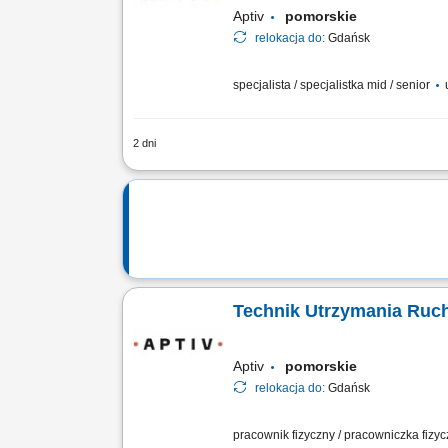
Aptiv
pomorskie
relokacja do:
Gdańsk
specjalista / specjalistka mid / senior
2 dni
Zadania Bieżący nadzór nad kondycją 
utrzymania ciągłości procesów. Prowad
Technik Utrzymania Ruch
Aptiv
pomorskie
relokacja do:
Gdańsk
pracownik fizyczny / pracowniczka fizy