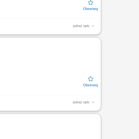
pokaż opis
 gotowych do pracy mobilnej na terenie całej
...
pokaż opis
kład linii produkcyjnych. Przeprowadzanie