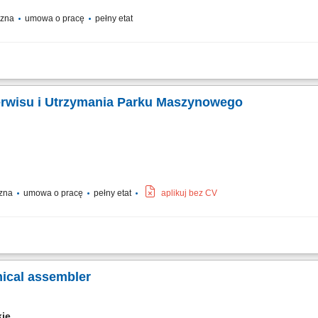
yczna
umowa o pracę
pełny etat
. Poszukujemy kandydatów z doświadczeniem w realizacji projektów przemysłowych,
 dzień (w zależności od projektu) będzie obejmowała następujące wyzwania: Montaż
erwisu i Utrzymania Parku Maszynowego
czna
umowa o pracę
pełny etat
aplikuj bez CV
ągłości operacyjnej oraz niezawodnego funkcjonowania urządzeń wchodzących w s
hnicznych oraz bieżących napraw aparatury montażowej, pakującej i testującej....
nical assembler
kie