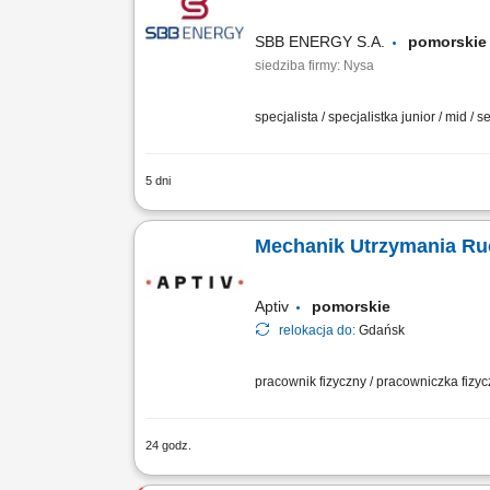
SBB ENERGY S.A.
pomorsk
siedziba firmy: Nysa
specjalista / specjalistka junior / mid / s
5 dni
Lokalizacja Obiekty energetyczne i pr
energetyczne i przemysłowe w Polsce or
Mechanik Utrzymania Ru
Aptiv
pomorskie
relokacja do:
Gdańsk
pracownik fizyczny / pracowniczka fizy
24 godz.
Zakres obowiązków: utrzymanie sprawn