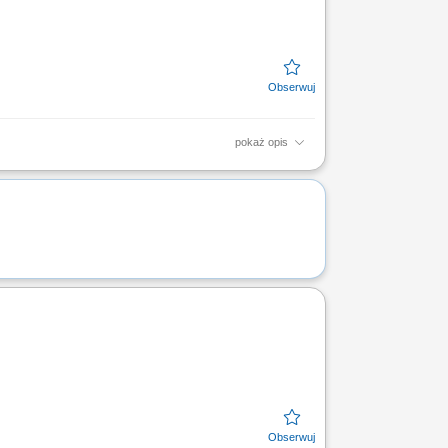
pokaż opis
ie na incydenty techniczne w celu
 zgłaszanie pomysłów...