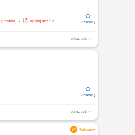
kuj szybko
aplikuj bez CV
pokaż opis
f machines and mechanical components;
res, piping, fans,...
pokaż opis
zeń produkcyjnych. Twoje obowiązki będą
e z...