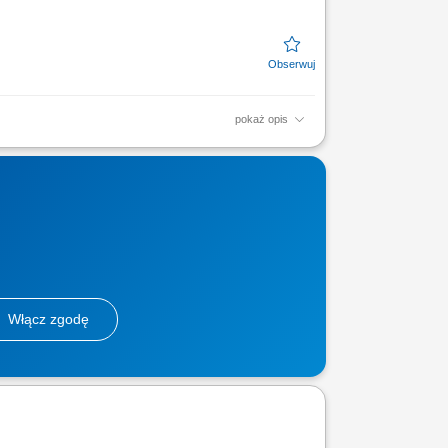
pokaż opis
tegracja poszczególnych zespołów
nicznych podczas montażu;...
Włącz zgodę