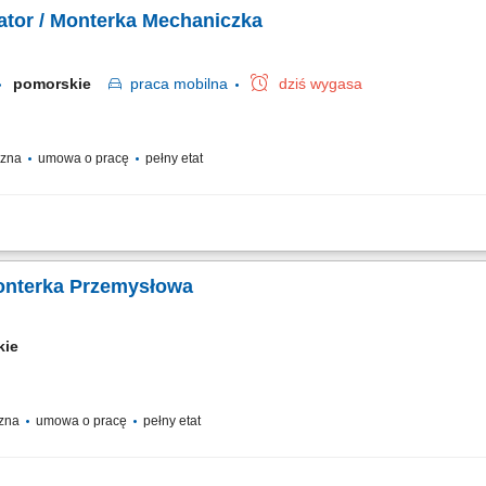
 diagnozowanie i usuwanie usterek w parku maszynowym, prowadzenie dokumentacj
lator / Monterka Mechaniczka
pomorskie
praca
mobilna
dziś wygasa
yczna
umowa o pracę
pełny etat
ych i stanowisk przemysłowych zgodnie z dokumentacją projektową; Łączenie i
zne; Weryfikacja poprawności montażu i eliminowanie bieżących niezgodności tech
onterka Przemysłowa
kie
czna
umowa o pracę
pełny etat