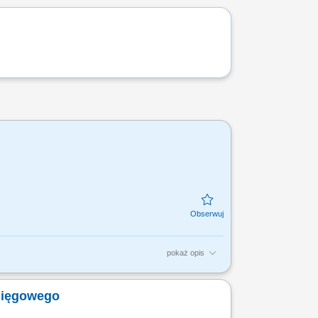
pokaż opis
ia ksiąg rachunkowych, weryfikacja oraz
m.in.: obsługa...
sięgowego