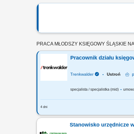
PRACA MŁODSZY KSIĘGOWY ŚLĄSKIE N
Pracownik działu księgo
Trenkwalder
Ustroń
specjalista / specjalistka (mid)
umowa
4 dni
Twoje zadania wsparcie Głównej Księg
wprowadzanie dokumentów księgowych, 
Stanowisko urzędnicze 