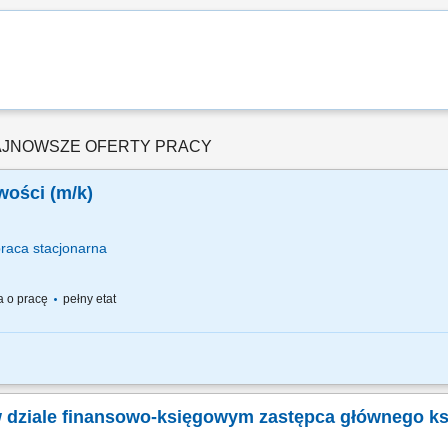
AJNOWSZE OFERTY PRACY
wości (m/k)
praca
stacjonarna
 o pracę
pełny etat
owej w bieżących zadaniach, udział w procesie miesięcznego i rocznego zamknięc
udział w spotkaniach prowadzonych w języku angielskim, wsparcie procesów HR, 
w dziale finansowo-księgowym zastępca głównego k