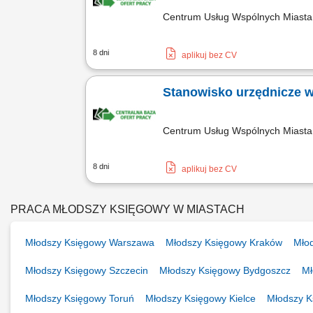
Centrum Usług Wspólnych Miast
8 dni
aplikuj bez CV
Stanowisko urzędnicze w
Centrum Usług Wspólnych Miast
8 dni
aplikuj bez CV
PRACA MŁODSZY KSIĘGOWY W MIASTACH
Młodszy Księgowy Warszawa
Młodszy Księgowy Kraków
Mło
Młodszy Księgowy Szczecin
Młodszy Księgowy Bydgoszcz
Mł
Młodszy Księgowy Toruń
Młodszy Księgowy Kielce
Młodszy 