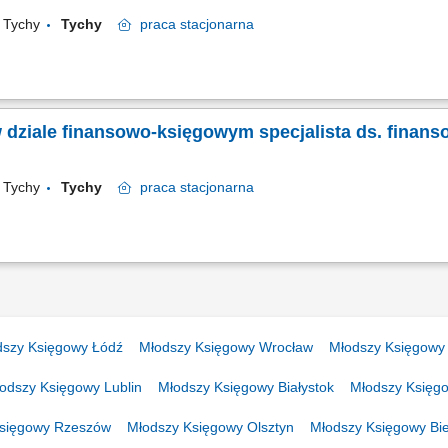
a Tychy
Tychy
praca
stacjonarna
 dziale finansowo-księgowym specjalista ds. finan
a Tychy
Tychy
praca
stacjonarna
dszy Księgowy Łódź
Młodszy Księgowy Wrocław
Młodszy Księgowy
odszy Księgowy Lublin
Młodszy Księgowy Białystok
Młodszy Księg
Księgowy Rzeszów
Młodszy Księgowy Olsztyn
Młodszy Księgowy Bie