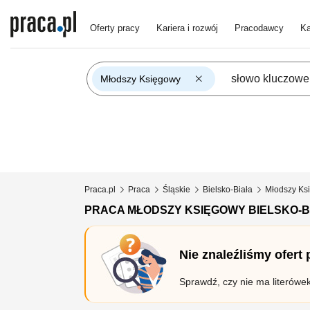
Oferty pracy
Kariera i rozwój
Pracodawcy
Ka
Młodszy Księgowy
Praca.pl
Praca
Śląskie
Bielsko-Biała
Młodszy Ks
PRACA MŁODSZY KSIĘGOWY BIELSKO-
Nie znaleźliśmy ofert
Sprawdź, czy nie ma literówe