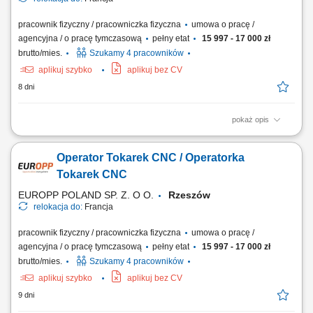
pracownik fizyczny / pracowniczka fizyczna
umowa o pracę /
agencyjna / o pracę tymczasową
pełny etat
15 997 - 17 000 zł
brutto/mies.
Szukamy 4 pracowników
aplikuj szybko
aplikuj bez CV
8 dni
pokaż opis
Co będziesz robić: Ustawiać i obsługiwać tokarki CNC oraz nadzorować
obróbkę; Dobierać parametry skrawania oraz narzędzia zgodnie z
Operator Tokarek CNC / Operatorka
rysunkiem; Weryfikować jakość i wymiary gotowych detalów za pomocą
narzędzi pomiarowych;
Tokarek CNC
EUROPP POLAND SP. Z. O O.
Rzeszów
relokacja do:
Francja
pracownik fizyczny / pracowniczka fizyczna
umowa o pracę /
agencyjna / o pracę tymczasową
pełny etat
15 997 - 17 000 zł
brutto/mies.
Szukamy 4 pracowników
aplikuj szybko
aplikuj bez CV
9 dni