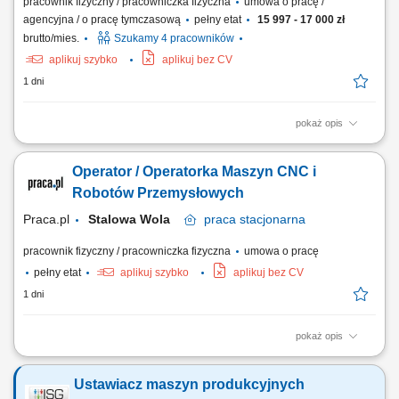
pracownik fizyczny / pracowniczka fizyczna
umowa o pracę /
agencyjna / o pracę tymczasową
pełny etat
15 997 - 17 000 zł
brutto/mies.
Szukamy 4 pracowników
aplikuj szybko
aplikuj bez CV
1 dni
pokaż opis
Opis stanowiska Obsługa tokarek CNC oraz nadzór nad procesem
obróbki, Ustawianie maszyn CNC pod konkretny proces obróbki, Dobór
Operator / Operatorka Maszyn CNC i
narzędzi oraz parametrów skrawania zgodnie z dokumentacją, Kontrola
wymiarowa wykonanych elementów przy użyciu narzędzi pomiarowych,
Robotów Przemysłowych
Kontrola jakości...
Praca.pl
Stalowa Wola
praca
stacjonarna
pracownik fizyczny / pracowniczka fizyczna
umowa o pracę
pełny etat
aplikuj szybko
aplikuj bez CV
1 dni
pokaż opis
Opis stanowiska: Bieżąca obsługa oraz nadzorowanie pracy
nowoczesnych obrabiarek CNC oraz zrobotyzowanych stanowisk
Ustawiacz maszyn produkcyjnych
produkcyjnych. Wdrażanie korekt w programach maszyn oraz