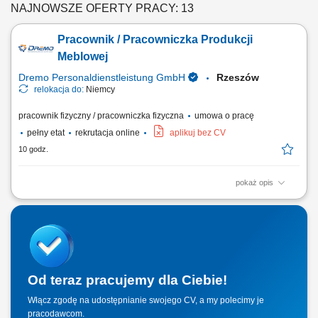
NAJNOWSZE OFERTY PRACY: 13
Pracownik / Pracowniczka Produkcji
Meblowej
Dremo Personaldienstleistung GmbH
Rzeszów
relokacja do:
Niemcy
pracownik fizyczny / pracowniczka fizyczna
umowa o pracę
pełny etat
rekrutacja online
aplikuj bez CV
10 godz.
pokaż opis
Zakres obowiązków: Realizacja prac stolarskich związanych z
produkcją wyposażenia sklepów; Przygotowywanie materiałów oraz
organizacja procesu produkcji i montażu; Wykonywanie elementów
zgodnie z dokumentacją techniczną i wytycznymi; Obsługa maszyn do
obróbki drewna; Udział zarówno w...
Od teraz pracujemy dla Ciebie!
Włącz zgodę na udostępnianie swojego CV, a my polecimy je
pracodawcom.