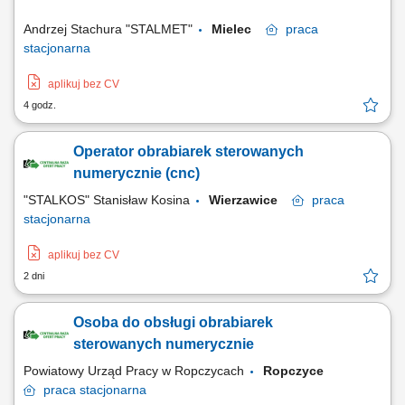
jakości elementów; Prowadzenie pomiarów kontrolnych przy użyciu
narzędzi pomiarowych;
Andrzej Stachura "STALMET"
Mielec
praca
stacjonarna
aplikuj bez CV
4 godz.
Operator obrabiarek sterowanych
numerycznie (cnc)
"STALKOS" Stanisław Kosina
Wierzawice
praca
stacjonarna
aplikuj bez CV
2 dni
Osoba do obsługi obrabiarek
sterowanych numerycznie
Powiatowy Urząd Pracy w Ropczycach
Ropczyce
praca
stacjonarna