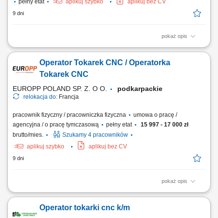
pełny etat
aplikuj szybko
aplikuj bez CV
9 dni
pokaż opis
Opis stanowiska: Obsługa parków obrabiarek sterowanych
komputerowo oraz asystowanie przy stanowiskach ze
Operator Tokarek CNC / Operatorka
zautomatyzowanym rozładunkiem robotycznym. Ustawianie maszyn,
wymiana zużytych elementów skrawających oraz przezbrajanie
Tokarek CNC
uchwytów i oprzyrządowania. Śledzenie poprawności realizowanych...
EUROPP POLAND SP. Z. O O.
podkarpackie
relokacja do:
Francja
pracownik fizyczny / pracowniczka fizyczna
umowa o pracę /
agencyjna / o pracę tymczasową
pełny etat
15 997 - 17 000 zł
brutto/mies.
Szukamy 4 pracowników
aplikuj szybko
aplikuj bez CV
9 dni
pokaż opis
Zakres obowiązków: Obsługa i ustawianie tokarek CNC pod konkretny
proces obróbki; Dobór narzędzi oraz parametrów skrawania na
Operator tokarki cnc k/m
podstawie dokumentacji; Nadzór nad procesem obróbki i kontrola