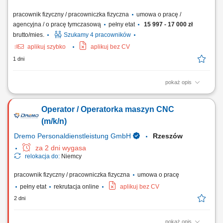
pracownik fizyczny / pracowniczka fizyczna
umowa o pracę /
agencyjna / o pracę tymczasową
pełny etat
15 997 - 17 000 zł
brutto/mies.
Szukamy 4 pracowników
aplikuj szybko
aplikuj bez CV
1 dni
pokaż opis
Opis stanowiska Obsługa tokarek CNC oraz nadzór nad procesem
obróbki, Ustawianie maszyn CNC pod konkretny proces obróbki, Dobór
Operator / Operatorka maszyn CNC
narzędzi oraz parametrów skrawania zgodnie z dokumentacją, Kontrola
wymiarowa wykonanych elementów przy użyciu narzędzi pomiarowych,
(m/k/n)
Kontrola jakości...
Dremo Personaldienstleistung GmbH
Rzeszów
za 2 dni wygasa
relokacja do:
Niemcy
pracownik fizyczny / pracowniczka fizyczna
umowa o pracę
pełny etat
rekrutacja online
aplikuj bez CV
2 dni
pokaż opis