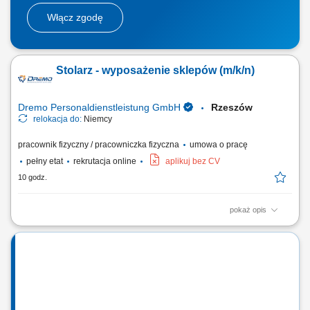
Włącz zgodę
Stolarz - wyposażenie sklepów (m/k/n)
Dremo Personaldienstleistung GmbH
Rzeszów
relokacja do:
Niemcy
pracownik fizyczny / pracowniczka fizyczna
umowa o pracę
pełny etat
rekrutacja online
aplikuj bez CV
10 godz.
pokaż opis
Obowiązki: Przygotowywanie i organizacja procesów pracy – od cięcia
po finalny montaż; Wykonywanie wyposażenia sklepów zgodnie z
wytycznymi i rysunkiem technicznym; Praca w produkcji jednostkowej i
seryjnej; Obsługa nowoczesnych maszyn do obróbki drewna;
Wymagania: Wykształcenie jako...