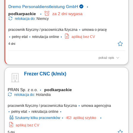
oraz problemów technicznych Wymagania:...
Dremo Personaldienstleistung GmbH
podkarpackie
za 2 dni wygasa
relokacja do:
Niemcy
pracownik fizyczny / pracowniczka fizyczna
umowa o pracę
pełny etat
rekrutacja online
aplikuj bez CV
4 dni
pokaż opis
Obowiązki: Obsługa 3- i 5-osiowych centrów obróbczych oraz tokarek
CNC; Samodzielne przezbrajanie i ustawianie maszyn; Monitorowanie
Frezer CNC (k/m/x)
przebiegu programów oraz wprowadzanie ewentualnych modyfikacji;
Samodzielne przygotowanie narzędzi, w tym pomiary na urządzeniach
do wstępnego ustawiania...
PRAN Sp. z o.o.
podkarpackie
relokacja do:
Holandia
pracownik fizyczny / pracowniczka fizyczna
umowa agencyjna
pełny etat
rekrutacja online
Szukamy kilku pracowników
aplikuj szybko
aplikuj bez CV
5 dni