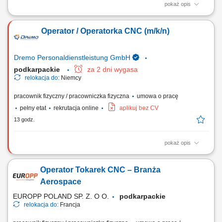
pokaż opis
Obowiązki: Przygotowywanie i organizacja procesów pracy – od cięcia
po finalny montaż; Wykonywanie wyposażenia sklepów zgodnie z
Operator / Operatorka CNC (m/k/n)
wytycznymi i rysunkiem technicznym; Praca w produkcji jednostkowej i
seryjnej; Obsługa nowoczesnych maszyn do obróbki drewna;
Wymagania: Wykształcenie jako...
Dremo Personaldienstleistung GmbH
podkarpackie
za 2 dni wygasa
relokacja do:
Niemcy
pracownik fizyczny / pracowniczka fizyczna
umowa o pracę
pełny etat
rekrutacja online
aplikuj bez CV
13 godz.
pokaż opis
Nasz klient poszerza zespół i poszukuje doświadczonych operatorów
CNC oraz programistów maszyn CNC, którzy posiadają praktyczne
Operator Tokarek CNC – Branża
umiejętności w obsłudze i ustawianiu urządzeń CNC oraz chcą
pracować w nowoczesnym, dobrze wyposażonym środowisku
Aerospace
produkcyjnym. Twoje zadania: obsługa i...
EUROPP POLAND SP. Z. O O.
podkarpackie
relokacja do:
Francja