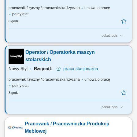
pracownik fizyczny / pracowniczka fizyczna
umowa o pracę
pełny etat
8 godz.
pokaż opis
Twój zakres obowiązków: wybór programu i oprzyrządowania oraz
ustawienie parametrów pracy; prowadzenie procesu produkcyjnego
Operator / Operatorka maszyn
zgodnie z dokumentacją; kontrola procesu pracy maszyny CNC
kontrola poprawności kluczowych parametrów produkowanych
stolarskich
komponentów; osiąganie ustalonych celów...
Nowy Styl
Rzepedź
praca
stacjonarna
pracownik fizyczny / pracowniczka fizyczna
umowa o pracę
pełny etat
8 godz.
pokaż opis
Twój zakres obowiązków: praca na stanowisku produkcyjnym w
Zakładzie Przemysłu Drzewnego; obsługa maszyn i urządzeń
Pracownik / Pracowniczka Produkcji
stolarskich tj. prasy, walce, obrabiarki, strugarki czterostronne – po
przeszkoleniu; prowadzenie procesu produkcyjnego zgodnie z
Meblowej
dokumentacją; kontrola poprawności...