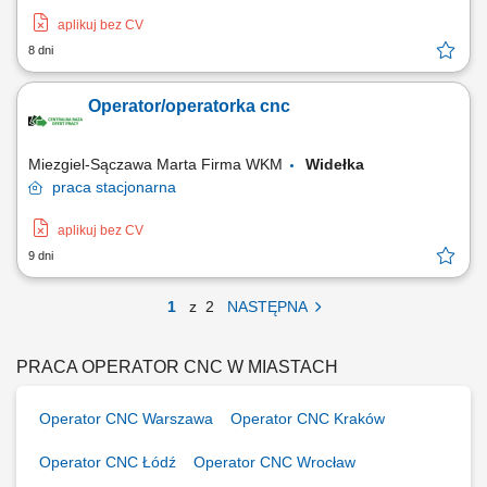
aplikuj bez CV
8 dni
Operator/operatorka cnc
Miezgiel-Sączawa Marta Firma WKM
Widełka
praca
stacjonarna
aplikuj bez CV
9 dni
1
z
2
NASTĘPNA
PRACA OPERATOR CNC W MIASTACH
Operator CNC Warszawa
Operator CNC Kraków
Operator CNC Łódź
Operator CNC Wrocław