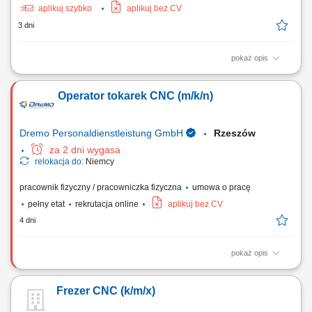
aplikuj szybko
aplikuj bez CV
3 dni
pokaż opis
Twoje obowiązki: Obsługa maszyn CNC Uruchamianie gotowych
programów obróbczych - bez programowania Mocowanie i ustawianie
Operator tokarek CNC (m/k/n)
detali oraz półfabrykatów w obrabiarce Nadzorowanie przebiegu
procesu obróbki CNC Zgłaszanie usterek, niezgodności jakościowych
oraz problemów technicznych Wymagania:...
Dremo Personaldienstleistung GmbH
Rzeszów
za 2 dni wygasa
relokacja do:
Niemcy
pracownik fizyczny / pracowniczka fizyczna
umowa o pracę
pełny etat
rekrutacja online
aplikuj bez CV
4 dni
pokaż opis
Obowiązki: Obsługa 3- i 5-osiowych centrów obróbczych oraz tokarek
CNC; Samodzielne przezbrajanie i ustawianie maszyn; Monitorowanie
Frezer CNC (k/m/x)
przebiegu programów oraz wprowadzanie ewentualnych modyfikacji;
Samodzielne przygotowanie narzędzi, w tym pomiary na urządzeniach