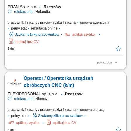
do wstępnego ustawiania...
PRAN Sp. z o.o.
Rzeszów
relokacja do:
Holandia
pracownik fizyczny / pracowniczka fizyczna
umowa agencyjna
pełny etat
rekrutacja online
Szukamy kilku pracowników
aplikuj szybko
aplikuj bez CV
5 dni
pokaż opis
To będziesz robić: przygotowywać i ustawiać maszyny CNC (Waldrich/
DMG) : system Siemens; wymieniać oprzyrządowanie oraz obrabiane
Operator / Operatorka urządzeń
detale; nadzorować pracę zautomatyzowanych maszyn CNC;
kontrolować jakość wykonywanych elementów; dbać o płynność i
obróbczych CNC (k/m)
ciągłość procesu produkcyjnego;...
FLEXIPERSONAL sp. z o.o.
Rzeszów
relokacja do:
Niemcy
pracownik fizyczny / pracowniczka fizyczna
umowa o pracę
pełny etat
Szukamy kilku pracowników
aplikuj szybko
aplikuj bez CV
6 dni