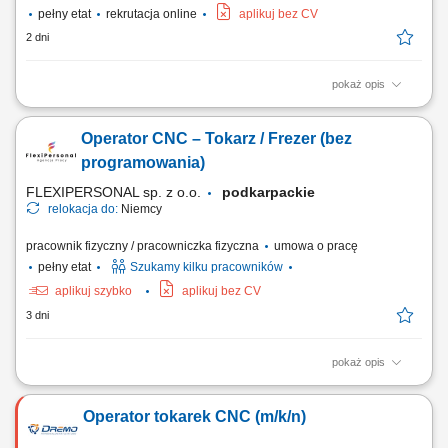
pełny etat
rekrutacja online
aplikuj bez CV
2 dni
pokaż opis
Twoje zadania: Produkcja i montaż wyposażenia dla sklepów oraz
przestrzeni handlowych; Organizacja pracy od etapu cięcia materiałów
Operator CNC – Tokarz / Frezer (bez
po końcowy montaż; Wykonywanie elementów stolarskich zgodnie z
rysunkiem technicznym; Obsługa nowoczesnych urządzeń i maszyn do
programowania)
obróbki drewna; Dbanie o...
FLEXIPERSONAL sp. z o.o.
podkarpackie
relokacja do:
Niemcy
pracownik fizyczny / pracowniczka fizyczna
umowa o pracę
pełny etat
Szukamy kilku pracowników
aplikuj szybko
aplikuj bez CV
3 dni
pokaż opis
Twoje obowiązki: Obsługa maszyn CNC Uruchamianie gotowych
programów obróbczych - bez programowania Mocowanie i ustawianie
Operator tokarek CNC (m/k/n)
detali oraz półfabrykatów w obrabiarce Nadzorowanie przebiegu
procesu obróbki CNC Zgłaszanie usterek, niezgodności jakościowych