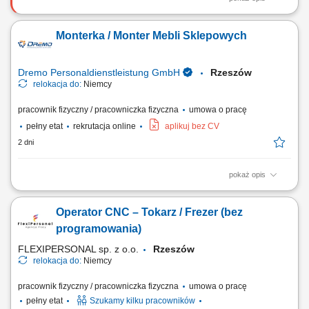
Nasz klient poszerza zespół i poszukuje doświadczonych operatorów
CNC oraz programistów maszyn CNC, którzy posiadają praktyczne
Monterka / Monter Mebli Sklepowych
umiejętności w obsłudze i ustawianiu urządzeń CNC oraz chcą
pracować w nowoczesnym, dobrze wyposażonym środowisku
produkcyjnym. Zakres obowiązków:...
Dremo Personaldienstleistung GmbH
Rzeszów
relokacja do:
Niemcy
pracownik fizyczny / pracowniczka fizyczna
umowa o pracę
pełny etat
rekrutacja online
aplikuj bez CV
2 dni
pokaż opis
Twoje zadania: Produkcja i montaż wyposażenia dla sklepów oraz
przestrzeni handlowych; Organizacja pracy od etapu cięcia materiałów
Operator CNC – Tokarz / Frezer (bez
po końcowy montaż; Wykonywanie elementów stolarskich zgodnie z
rysunkiem technicznym; Obsługa nowoczesnych urządzeń i maszyn do
programowania)
obróbki drewna; Dbanie o...
FLEXIPERSONAL sp. z o.o.
Rzeszów
relokacja do:
Niemcy
pracownik fizyczny / pracowniczka fizyczna
umowa o pracę
pełny etat
Szukamy kilku pracowników