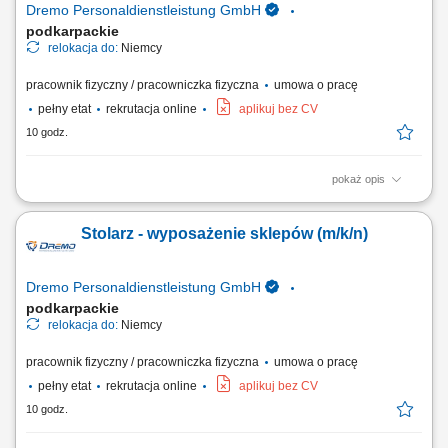
Dremo Personaldienstleistung GmbH
podkarpackie
relokacja do:
Niemcy
pracownik fizyczny / pracowniczka fizyczna
umowa o pracę
pełny etat
rekrutacja online
aplikuj bez CV
10 godz.
pokaż opis
Zakres obowiązków: Realizacja prac stolarskich związanych z
produkcją wyposażenia sklepów; Przygotowywanie materiałów oraz
Stolarz - wyposażenie sklepów (m/k/n)
organizacja procesu produkcji i montażu; Wykonywanie elementów
zgodnie z dokumentacją techniczną i wytycznymi; Obsługa maszyn do
obróbki drewna; Udział zarówno w...
Dremo Personaldienstleistung GmbH
podkarpackie
relokacja do:
Niemcy
pracownik fizyczny / pracowniczka fizyczna
umowa o pracę
pełny etat
rekrutacja online
aplikuj bez CV
10 godz.