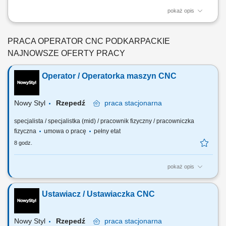
pokaż opis
Zakres obowiązków: Obsługa i ustawianie tokarek CNC pod konkretny
proces obróbki; Dobór narzędzi oraz parametrów skrawania na
podstawie dokumentacji; Nadzór nad procesem obróbki i kontrola
PRACA OPERATOR CNC PODKARPACKIE
jakości elementów; Prowadzenie pomiarów kontrolnych przy użyciu
NAJNOWSZE OFERTY PRACY
narzędzi pomiarowych;
Operator / Operatorka maszyn CNC
Nowy Styl
Rzepedź
praca
stacjonarna
specjalista / specjalistka (mid) / pracownik fizyczny / pracowniczka
fizyczna
umowa o pracę
pełny etat
8 godz.
pokaż opis
Twój zakres obowiązków: praca na stanowisku produkcyjnym w
Zakładzie Przemysłu Drzewnego; obsługa maszyn CNC 4-5 osiowe
Ustawiacz / Ustawiaczka CNC
(Bacci, Fanum) prowadzenie procesu produkcyjnego zgodnie z
dokumentacją; kontrola poprawności kluczowych parametrów
produkowanych komponentów; osiąganie ustalonych...
Nowy Styl
Rzepedź
praca
stacjonarna