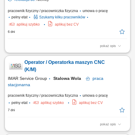
pracownik fizyczny / pracowniczka fizyczna
umowa o pracę
pełny etat
Szukamy kilku pracowników
aplikuj szybko
aplikuj bez CV
6 dni
pokaż opis
Opis stanowiska: Bieżąca obsługa tokarek lub frezarek numerycznych w
zakładzie produkcyjnym; Wdrażanie gotowych kodów i programów
Operator / Operatorka maszyn CNC
produkcyjnych bez konieczności ich pisania; Sprawne mocowanie
materiału oraz ustawianie półfabrykatów w przestrzeni roboczej;
(K/M)
Korygowanie i stała kontrola...
IMAR Service Group
Stalowa Wola
praca
stacjonarna
pracownik fizyczny / pracowniczka fizyczna
umowa o pracę
pełny etat
aplikuj szybko
aplikuj bez CV
7 dni
pokaż opis
Opis stanowiska: Prowadzenie i kontrola pracy obrabiarek sterowanych