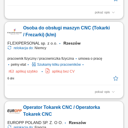
pokaż opis
Opis stanowiska: Bazowanie, montaż i uzbrajanie elementów w
uchwytach obrabiarek; Praca na gotowych programach – wgrywanie
Osoba do obsługi maszyn CNC (Tokarki
ustaleń i start cyklu produkcyjnego; Prowadzenie nadzoru nad
parametrami obróbki i stanem narzędzi; Weryfikacja wymiarowa
/ Frezarki) (k/m)
wykonywanych części zgodnie z kartą...
FLEXIPERSONAL sp. z o.o.
Rzeszów
relokacja do:
Niemcy
pracownik fizyczny / pracowniczka fizyczna
umowa o pracę
pełny etat
Szukamy kilku pracowników
aplikuj szybko
aplikuj bez CV
6 dni
pokaż opis
Opis stanowiska: Bieżąca obsługa tokarek lub frezarek numerycznych w
zakładzie produkcyjnym; Wdrażanie gotowych kodów i programów
Operator Tokarek CNC / Operatorka
produkcyjnych bez konieczności ich pisania; Sprawne mocowanie
materiału oraz ustawianie półfabrykatów w przestrzeni roboczej;
Tokarek CNC
Korygowanie i stała kontrola...
EUROPP POLAND SP. Z. O O.
Rzeszów
relokacja do:
Francja