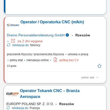
Operator / Operatorka CNC (m/k/n)
Dremo Personaldienstleistung GmbH
Rzeszów
za 2 dni wygasa
relokacja do:
Niemcy
pracownik fizyczny / pracowniczka fizyczna
umowa o pracę
pełny etat
rekrutacja online
aplikuj bez CV
13 godz.
pokaż opis
Nasz klient poszerza zespół i poszukuje doświadczonych operatorów
CNC oraz programistów maszyn CNC, którzy posiadają praktyczne
Operator Tokarek CNC – Branża
umiejętności w obsłudze i ustawianiu urządzeń CNC oraz chcą
pracować w nowoczesnym, dobrze wyposażonym środowisku
Aerospace
produkcyjnym. Twoje zadania: obsługa i...
EUROPP POLAND SP. Z. O O.
Rzeszów
relokacja do:
Francja