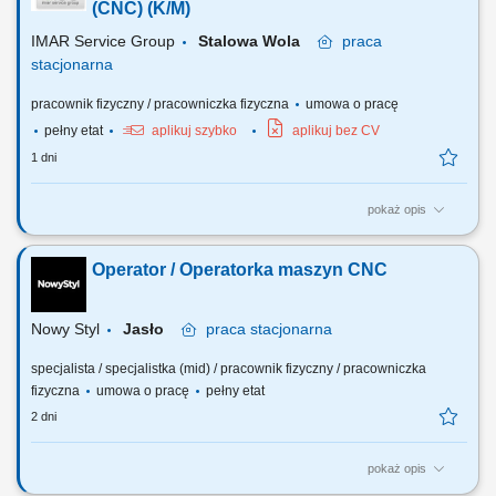
bezpośrednie przestawianie linii pod określony proces produkcyjny.
(CNC) (K/M)
Sprawna wymiana oprzyrządowania oraz narzędzi...
IMAR Service Group
Stalowa Wola
praca
stacjonarna
pracownik fizyczny / pracowniczka fizyczna
umowa o pracę
pełny etat
aplikuj szybko
aplikuj bez CV
1 dni
pokaż opis
Twój zakres obowiązków: Obsługa maszyn sterowanych numerycznie,
Obsługa cel zrobotyzowanych, Znajomość programowania maszyn
Operator / Operatorka maszyn CNC
CNC, Nadzór nad prawidłowym przebiegiem procesu produkcyjnego,
Wymiana narzędzi skrawających, wymiana oprzyrządowania, Obsługa
komputera.
Nowy Styl
Jasło
praca
stacjonarna
specjalista / specjalistka (mid) / pracownik fizyczny / pracowniczka
fizyczna
umowa o pracę
pełny etat
2 dni
pokaż opis
Twój zakres obowiązków: obsługa i utrzymanie maszyn sterowanych