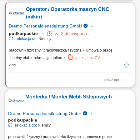
numerycznie (giętarka) monitorowanie pracy maszyny i dokonywanie
Operator / Operatorka maszyn CNC
niezbędnych modyfikacji; realizacja procesu zgodnie z obowiązującymi
normami iharmonogramem; kontrola jakości wykonanych elementów;
(m/k/n)
Dremo Personaldienstleistung GmbH
podkarpackie
za 2 dni wygasa
relokacja do:
Niemcy
pracownik fizyczny / pracowniczka fizyczna
umowa o pracę
pełny etat
rekrutacja online
aplikuj bez CV
2 dni
pokaż opis
Nasz klient poszerza zespół i poszukuje doświadczonych operatorów
CNC oraz programistów maszyn CNC, którzy posiadają praktyczne
Monterka / Monter Mebli Sklepowych
umiejętności w obsłudze i ustawianiu urządzeń CNC oraz chcą
pracować w nowoczesnym, dobrze wyposażonym środowisku
produkcyjnym. Zakres obowiązków:...
Dremo Personaldienstleistung GmbH
podkarpackie
relokacja do:
Niemcy
pracownik fizyczny / pracowniczka fizyczna
umowa o pracę