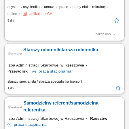
asystent / asystentka
umowa o pracę
pełny etat
rekrutacja
online
aplikuj bez CV
5 dni
pokaż opis
Opis stanowiska: Planowanie oraz bieżące nadzorowanie realizacji
procesów produkcyjnych w zakładzie. Organizacja pracy zespołu
Starszy referent/starsza referentka
produkcyjno-logistycznego (10–20 osób) oraz wsparcie w codziennych
zadaniach operacyjnych. Kontrola realizacji planów produkcyjnych,
terminowości oraz...
Izba Administracji Skarbowej w Rzeszowie
Przeworsk
praca
stacjonarna
starszy specjalista / starsza specjalistka (senior)
1 dni
Samodzielny referent/samodzielna
referentka
Izba Administracji Skarbowej w Rzeszowie
Rzeszów
praca
stacjonarna