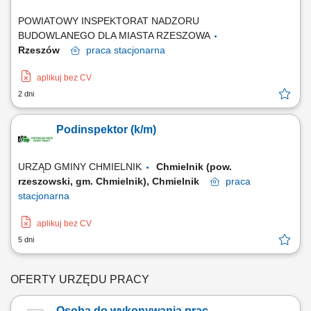
POWIATOWY INSPEKTORAT NADZORU
BUDOWLANEGO DLA MIASTA RZESZOWA
Rzeszów
praca
stacjonarna
aplikuj bez CV
2 dni
Podinspektor (k/m)
URZĄD GMINY CHMIELNIK
Chmielnik (pow.
rzeszowski, gm. Chmielnik), Chmielnik
praca
stacjonarna
aplikuj bez CV
5 dni
OFERTY URZĘDU PRACY
Osoba do wykonywania prac