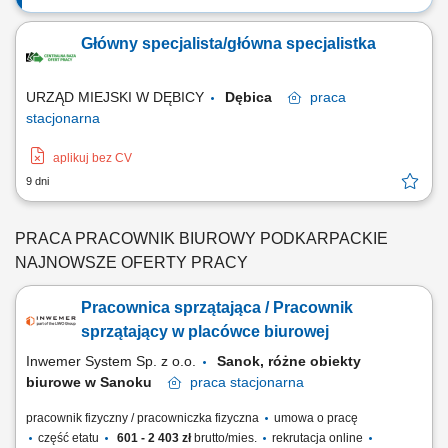
Główny specjalista/główna specjalistka
URZĄD MIEJSKI W DĘBICY
Dębica
praca
stacjonarna
aplikuj bez CV
9 dni
PRACA PRACOWNIK BIUROWY PODKARPACKIE
NAJNOWSZE OFERTY PRACY
Pracownica sprzątająca / Pracownik
sprzątający w placówce biurowej
Inwemer System Sp. z o.o.
Sanok, różne obiekty
biurowe w Sanoku
praca
stacjonarna
pracownik fizyczny / pracowniczka fizyczna
umowa o pracę
część etatu
601 - 2 403 zł
brutto/mies.
rekrutacja online