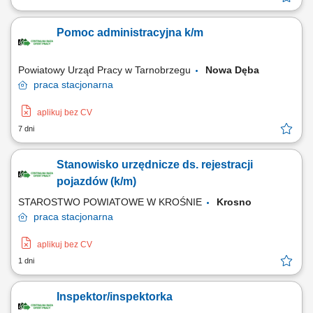
Pomoc administracyjna k/m
Powiatowy Urząd Pracy w Tarnobrzegu
Nowa Dęba
praca
stacjonarna
aplikuj bez CV
7 dni
Stanowisko urzędnicze ds. rejestracji
pojazdów (k/m)
STAROSTWO POWIATOWE W KROŚNIE
Krosno
praca
stacjonarna
aplikuj bez CV
1 dni
Inspektor/inspektorka