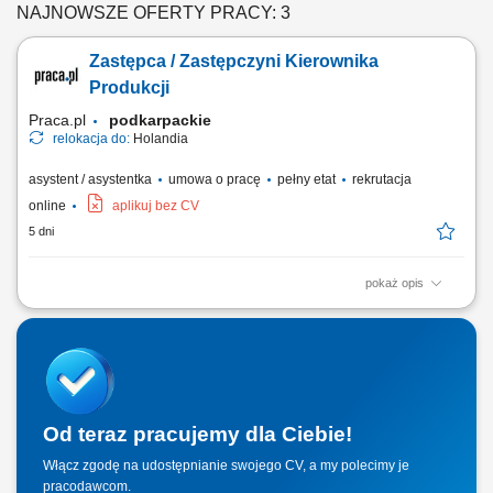
NAJNOWSZE OFERTY PRACY: 3
Zastępca / Zastępczyni Kierownika
Produkcji
Praca.pl
podkarpackie
relokacja do:
Holandia
asystent / asystentka
umowa o pracę
pełny etat
rekrutacja
online
aplikuj bez CV
5 dni
pokaż opis
Opis stanowiska: Planowanie oraz bieżące nadzorowanie realizacji
procesów produkcyjnych w zakładzie. Organizacja pracy zespołu
produkcyjno-logistycznego (10–20 osób) oraz wsparcie w codziennych
zadaniach operacyjnych. Kontrola realizacji planów produkcyjnych,
terminowości oraz...
Od teraz pracujemy dla Ciebie!
Włącz zgodę na udostępnianie swojego CV, a my polecimy je
pracodawcom.