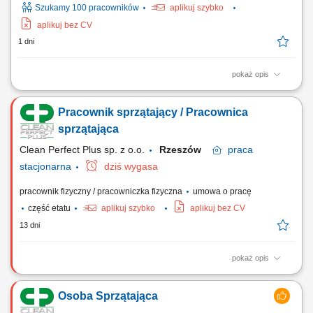
Szukamy 100 pracowników
aplikuj szybko
aplikuj bez CV
1 dni
pokaż opis
od 1 godziny dziennie do 4 godzin dziennie, od godziny 7.00, od pon.
do pt. Wynagrodzenie miesięczne: od 600,75 zł brutto do 2403,00 zł
Pracownik sprzątający / Pracownica
brutto Zakres obowiązków: utrzymanie porządku i czystości w placówce
biurowej: wycieranie kurzu, odkurzanie, mycie podłóg, serwis zaplecza
sprzątająca
socjalnego oraz...
Clean Perfect Plus sp. z o.o.
Rzeszów
praca
stacjonarna
dziś wygasa
pracownik fizyczny / pracowniczka fizyczna
umowa o pracę
część etatu
aplikuj szybko
aplikuj bez CV
13 dni
pokaż opis
Zadania: Codzienne sprzątanie i utrzymywanie porządku w
pomieszczeniach biurowych, korytarzach oraz sanitariatach.
Osoba Sprzątająca
Opróżnianie koszy na śmieci oraz bieżąca segregacja odpadów.
Dbanie o estetykę, higienę i czystość w wyznaczonym miejscu pracy.