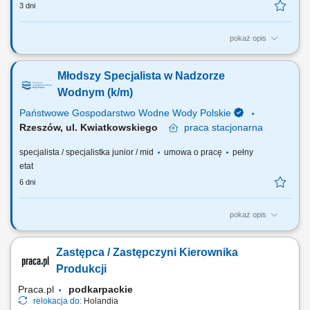
3 dni
pokaż opis
OSOBA NA TYM STANOWISKU BĘDZIE ODPOWIEDZIALNA ZA:
prowadzenie i aktualizowanie ewidencji nieruchomości w stosunku do
Młodszy Specjalista w Nadzorze
których Wody Polskie wykonują uprawnienia właścicielskie i
reprezentują Skarb Państwa, regulowanie praw właścicielskich w
Wodnym (k/m)
stosunku do gruntów pokrytych wodami płynącymi i...
Państwowe Gospodarstwo Wodne Wody Polskie
Rzeszów, ul. Kwiatkowskiego
praca
stacjonarna
specjalista / specjalistka junior / mid
umowa o pracę
pełny
etat
6 dni
pokaż opis
OSOBA NA TYM STANOWISKU BĘDZIE ODPOWIEDZIALNA ZA:
monitorowanie sytuacji cieków i wałów przeciwpowodziowych
Zastępca / Zastępczyni Kierownika
znajdujących się na terenie administrowanym przez Nadzór Wodny,
prowadzenie postępowań administracyjnych i wydawanie zaświadczeń
Produkcji
o braku sprzeciwu w zakresie zgłoszeń...
Praca.pl
podkarpackie
relokacja do:
Holandia