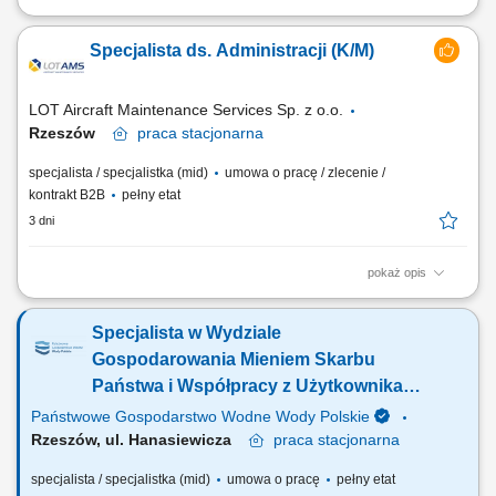
Zakres obowiązków: Profesjonalna obsługa recepcji, przyjmowanie
gości oraz udzielanie informacji. Obsługa połączeń telefonicznych,
Specjalista ds. Administracji (K/M)
korespondencji i przesyłek. Prowadzenie ewidencji dokumentów,
identyfikatorów i kart dostępu. Organizacja spotkań, rezerwacja sal oraz
przygotowywanie...
LOT Aircraft Maintenance Services Sp. z o.o.
Rzeszów
praca
stacjonarna
specjalista / specjalistka (mid)
umowa o pracę / zlecenie /
kontrakt B2B
pełny etat
3 dni
pokaż opis
Obowiązki na stanowisku: Profesjonalna obsługa recepcji oraz dbanie o
pozytywny wizerunek firmy. Przyjmowanie gości, kontrahentów i
Specjalista w Wydziale
pracowników oraz udzielanie niezbędnych informacji. Obsługa centrali
telefonicznej, korespondencji e-mail oraz przesyłek kurierskich i
Gospodarowania Mieniem Skarbu
pocztowych, prowadzenie...
Państwa i Współpracy z Użytkownikami
Wód w RZGW (k/m)
Państwowe Gospodarstwo Wodne Wody Polskie
Rzeszów, ul. Hanasiewicza
praca
stacjonarna
specjalista / specjalistka (mid)
umowa o pracę
pełny etat