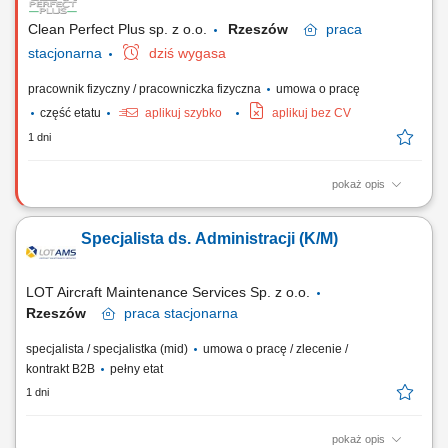
Monitorowanie stanu zapasów środków...
Clean Perfect Plus sp. z o.o.
Rzeszów
praca
stacjonarna
dziś wygasa
pracownik fizyczny / pracowniczka fizyczna
umowa o pracę
część etatu
aplikuj szybko
aplikuj bez CV
1 dni
pokaż opis
Opis stanowiska Codzienne sprzątanie i utrzymywanie porządku w
wyznaczonych pomieszczeniach (biura, korytarze, sanitariaty).
Specjalista ds. Administracji (K/M)
Opróżnianie koszy na śmieci i segregacja odpadów. Dbanie o estetykę i
higienę w miejscu pracy. Monitorowanie stanu zapasów środków
czystości i zgłaszanie zapotrzebowania.
LOT Aircraft Maintenance Services Sp. z o.o.
Rzeszów
praca
stacjonarna
specjalista / specjalistka (mid)
umowa o pracę / zlecenie /
kontrakt B2B
pełny etat
1 dni
pokaż opis