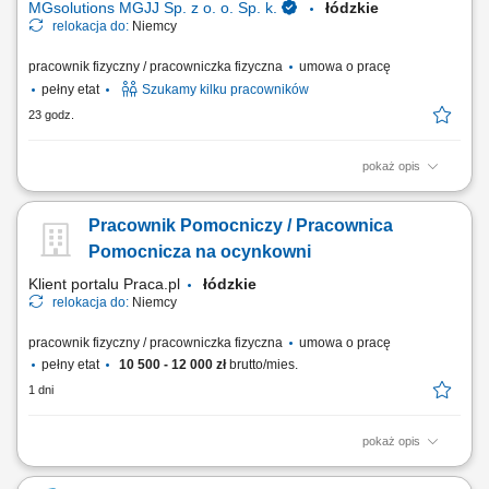
MGsolutions MGJJ Sp. z o. o. Sp. k.
łódzkie
relokacja do:
Niemcy
pracownik fizyczny / pracowniczka fizyczna
umowa o pracę
pełny etat
Szukamy kilku pracowników
23 godz.
pokaż opis
Opis stanowiska Zabezpieczanie oraz ręczne pakowanie różnorodnych
artykułów do opakowań zbiorczych. Odpowiednie układanie,
Pracownik Pomocniczy / Pracownica
sortowanie oraz przygotowywanie gotowych paczek do dalszego
transportu. Wykonywanie prostych, bieżących prac fizycznych na terenie
Pomocnicza na ocynkowni
nowoczesnego centrum logistycznego.
Klient portalu Praca.pl
łódzkie
relokacja do:
Niemcy
pracownik fizyczny / pracowniczka fizyczna
umowa o pracę
pełny etat
10 500 - 12 000 zł
brutto/mies.
1 dni
pokaż opis
Zawieszanie oraz ściąganie różnorodnych elementów metalowych przy
użyciu drutów montażowych. Wykonywanie drobnych prac ślusarskich,