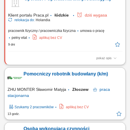
wegetariańskie, warzywa, przyprawy; Prace magazynowe, sortowanie,
pakowanie,...
Klient portalu Praca.pl
łódzkie
dziś wygasa
relokacja do:
Holandia
pracownik fizyczny / pracowniczka fizyczna
umowa o pracę
pełny etat
aplikuj bez CV
9 dni
pokaż opis
Wykonywanie prac produkcyjnych, w tym pakowanie i sortowanie, np.
wędlin, sałatek, sosów, produktów wegetariańskich oraz warzyw. Prace
Pomocniczy robotnik budowlany (k/m)
magazynowe, w tym przygotowanie produktów do wysyłki. Pielęgnacja
upraw w szklarniach i prace polowe.
ZHU MONTER Sławomir Matyja
Złoczew
praca
stacjonarna
Szukamy 2 pracowników
aplikuj bez CV
13 godz.
Osoba wykonująca czynności