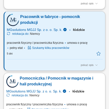
pokaż opis
Opis stanowiska Wykonywanie podstawowych, niewymagających
trudnego wdrożenia zadań przy montażu i obróbce komponentów
Pracownik w fabryce - pomocnik
motoryzacyjnych; Sprawne przygotowywanie gotowych elementów do
wysyłki, w tym ich bezpieczne pakowanie i etykietowanie; Wsparcie
produkcji
bieżących procesów wytwórczych na...
MGsolutions MGJJ Sp. z o. o. Sp. k.
łódzkie
relokacja do:
Niemcy
pracownik fizyczny / pracowniczka fizyczna
umowa o pracę
pełny etat
Szukamy kilku pracowników
5 dni
pokaż opis
Opis stanowiska Proste prace produkcyjne w fabryce części dla branży
samochodowej nie wymagające znajomości języka ani doświadczenia
Pomocniczka / Pomocnik w magazynie i
Pakowanie towaru; Inne prace pomocnicze;
hali produkcyjnej
MGsolutions MGJJ Sp. z o. o. Sp. k.
łódzkie
relokacja do:
Niemcy
pracownik fizyczny / pracowniczka fizyczna
umowa o pracę