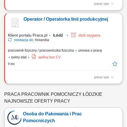
pokaż opis
Twój zakres obowiązków: Prace produkcyjne: pakowanie, sortowanie
różnych produktów - wędliny, szynki, sałatki, sosy, majonezy, ketchupy,
Operator / Operatorka linii produkcyjnej
przekąski, sery, jajka, ryby, mięsa, cebulki kwiatowe, stroiki, produkty
wegetariańskie, warzywa, przyprawy; Prace magazynowe, sortowanie,
pakowanie,...
Klient portalu Praca.pl
Łódź
dziś wygasa
relokacja do:
Holandia
pracownik fizyczny / pracowniczka fizyczna
umowa o pracę
pełny etat
aplikuj bez CV
9 dni
pokaż opis
Wykonywanie prac produkcyjnych, w tym pakowanie i sortowanie, np.
wędlin, sałatek, sosów, produktów wegetariańskich oraz warzyw. Prace
magazynowe, w tym przygotowanie produktów do wysyłki. Pielęgnacja
PRACA PRACOWNIK POMOCNICZY ŁÓDZKIE
upraw w szklarniach i prace polowe.
NAJNOWSZE OFERTY PRACY
Osoba do Pakowania i Prac
Pomocniczych