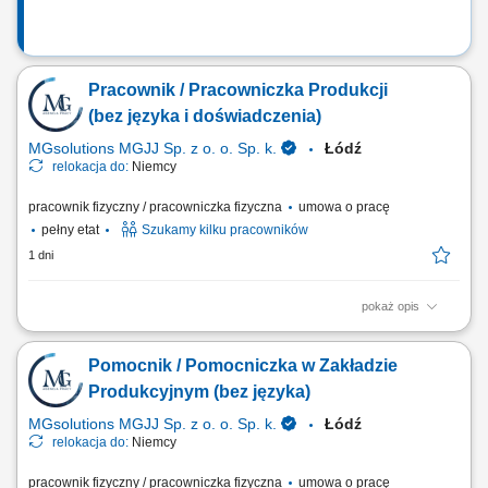
Pracownik / Pracowniczka Produkcji
(bez języka i doświadczenia)
MGsolutions MGJJ Sp. z o. o. Sp. k.
Łódź
relokacja do:
Niemcy
pracownik fizyczny / pracowniczka fizyczna
umowa o pracę
pełny etat
Szukamy kilku pracowników
1 dni
pokaż opis
Opis stanowiska: Realizowanie lekkich czynności pomocniczych przy
wytwarzaniu podzespołów dla sektora samochodowego; Układanie,
Pomocnik / Pomocniczka w Zakładzie
zabezpieczanie oraz pakowanie asortymentu zgodnie z instrukcją
wysyłkową; Pomocnicza obsługa maszyn i stanowisk produkcyjnych w
Produkcyjnym (bez języka)
nowoczesnym zakładzie; Dbanie o...
MGsolutions MGJJ Sp. z o. o. Sp. k.
Łódź
relokacja do:
Niemcy
pracownik fizyczny / pracowniczka fizyczna
umowa o pracę