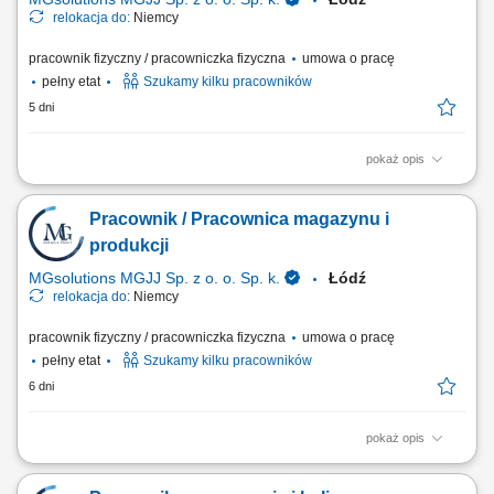
relokacja do:
Niemcy
pracownik fizyczny / pracowniczka fizyczna
umowa o pracę
pełny etat
Szukamy kilku pracowników
5 dni
pokaż opis
Zakres obowiązków: Realizacja prostych czynności pomocniczych w
hali lub magazynie; Pakowanie wyrobów i składanie towarów; Bieżąca
Pracownik / Pracownica magazynu i
kontrola jakości; Pomoc przy standardowych pracach zakładowych;
produkcji
MGsolutions MGJJ Sp. z o. o. Sp. k.
Łódź
relokacja do:
Niemcy
pracownik fizyczny / pracowniczka fizyczna
umowa o pracę
pełny etat
Szukamy kilku pracowników
6 dni
pokaż opis
Zakres obowiązków: Wykonywanie prostych i powtarzalnych prac
pomocniczych; Pakowanie, sortowanie i układanie towaru; Wstępna