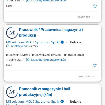
pełny etat
Szukamy kilku pracowników
5 dni
pokaż opis
Zakres obowiązków: Realizacja prostych czynności pomocniczych w
hali lub magazynie; Pakowanie wyrobów i składanie towarów; Bieżąca
Pracownik / Pracownica magazynu i
kontrola jakości; Pomoc przy standardowych pracach zakładowych;
produkcji
MGsolutions MGJJ Sp. z o. o. Sp. k.
łódzkie
relokacja do:
Niemcy
pracownik fizyczny / pracowniczka fizyczna
umowa o pracę
pełny etat
Szukamy kilku pracowników
6 dni
pokaż opis
Zakres obowiązków: Wykonywanie prostych i powtarzalnych prac
pomocniczych; Pakowanie, sortowanie i układanie towaru; Wstępna
Pomocnik w magazynie i hali
kontrola jakości produktów; Realizacja innych nieskomplikowanych
zadań magazynowo-produkcyjnych;
produkcyjnej (k/m)
MGsolutions MGJJ Sp. z o. o. Sp. k.
łódzkie