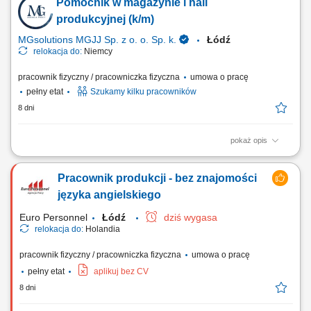
Pomocnik w magazynie i hali
kontrola jakości produktów; Realizacja innych nieskomplikowanych
zadań magazynowo-produkcyjnych;
produkcyjnej (k/m)
MGsolutions MGJJ Sp. z o. o. Sp. k.
Łódź
relokacja do:
Niemcy
pracownik fizyczny / pracowniczka fizyczna
umowa o pracę
pełny etat
Szukamy kilku pracowników
8 dni
pokaż opis
Opis stanowiska Proste i powtarzalne prace pomocnicze w magazynie
lub hali produkcyjnej Czynności nie wymagające dłuższego
Pracownik produkcji - bez znajomości
przyuczenia oraz znajomości języka; Pakowanie i układanie towaru;
Kontrola jakości; Inne nieskomplikowane prace pomocnicze
języka angielskiego
Euro Personnel
Łódź
dziś wygasa
relokacja do:
Holandia
pracownik fizyczny / pracowniczka fizyczna
umowa o pracę
pełny etat
aplikuj bez CV
8 dni