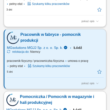
pełny etat
Szukamy kilku pracowników
3 dni
pokaż opis
Opis stanowiska Wykonywanie podstawowych, niewymagających
trudnego wdrożenia zadań przy montażu i obróbce komponentów
Pracownik w fabryce - pomocnik
motoryzacyjnych; Sprawne przygotowywanie gotowych elementów do
wysyłki, w tym ich bezpieczne pakowanie i etykietowanie; Wsparcie
produkcji
bieżących procesów wytwórczych na...
MGsolutions MGJJ Sp. z o. o. Sp. k.
Łódź
relokacja do:
Niemcy
pracownik fizyczny / pracowniczka fizyczna
umowa o pracę
pełny etat
Szukamy kilku pracowników
5 dni
pokaż opis
Opis stanowiska Proste prace produkcyjne w fabryce części dla branży
samochodowej nie wymagające znajomości języka ani doświadczenia
Pomocniczka / Pomocnik w magazynie i
Pakowanie towaru; Inne prace pomocnicze;
hali produkcyjnej
MGsolutions MGJJ Sp. z o. o. Sp. k.
Łódź