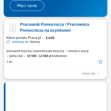
Włącz zgodę
Pracownik Pomocniczy / Pracownica
Pomocnicza na ocynkowni
Klient portalu Praca.pl
Łódź
relokacja do:
Niemcy
pracownik fizyczny / pracowniczka fizyczna
umowa o pracę
pełny etat
10 500 - 12 000 zł
brutto/mies.
1 dni
pokaż opis
Zawieszanie oraz ściąganie różnorodnych elementów metalowych przy
użyciu drutów montażowych. Wykonywanie drobnych prac ślusarskich,
w tym szlifowania oraz polerowania powierzchni. Realizacja innych
bieżących zadań pomocniczych na terenie zakładu w zależności od
potrzeb.