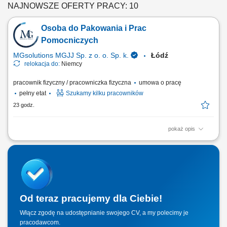
NAJNOWSZE OFERTY PRACY: 10
Osoba do Pakowania i Prac
Pomocniczych
MGsolutions MGJJ Sp. z o. o. Sp. k.
Łódź
relokacja do:
Niemcy
pracownik fizyczny / pracowniczka fizyczna
umowa o pracę
pełny etat
Szukamy kilku pracowników
23 godz.
pokaż opis
Opis stanowiska Zabezpieczanie oraz ręczne pakowanie różnorodnych
artykułów do opakowań zbiorczych. Odpowiednie układanie,
sortowanie oraz przygotowywanie gotowych paczek do dalszego
transportu. Wykonywanie prostych, bieżących prac fizycznych na terenie
nowoczesnego centrum logistycznego.
Od teraz pracujemy dla Ciebie!
Włącz zgodę na udostępnianie swojego CV, a my polecimy je
pracodawcom.