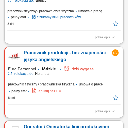
relokacja do:
Niemcy
pracownik fizyczny / pracowniczka fizyczna
umowa o pracę
pełny etat
Szukamy kilku pracowników
8 dni
pokaż opis
Opis stanowiska Proste i powtarzalne prace pomocnicze w magazynie
lub hali produkcyjnej Czynności nie wymagające dłuższego
Pracownik produkcji - bez znajomości
przyuczenia oraz znajomości języka; Pakowanie i układanie towaru;
Kontrola jakości; Inne nieskomplikowane prace pomocnicze
języka angielskiego
Euro Personnel
łódzkie
dziś wygasa
relokacja do:
Holandia
pracownik fizyczny / pracowniczka fizyczna
umowa o pracę
pełny etat
aplikuj bez CV
8 dni
pokaż opis
Twój zakres obowiązków: Prace produkcyjne: pakowanie, sortowanie
różnych produktów - wędliny, szynki, sałatki, sosy, majonezy, ketchupy,
Operator / Operatorka linii produkcyjnej
przekąski, sery, jajka, ryby, mięsa, cebulki kwiatowe, stroiki, produkty