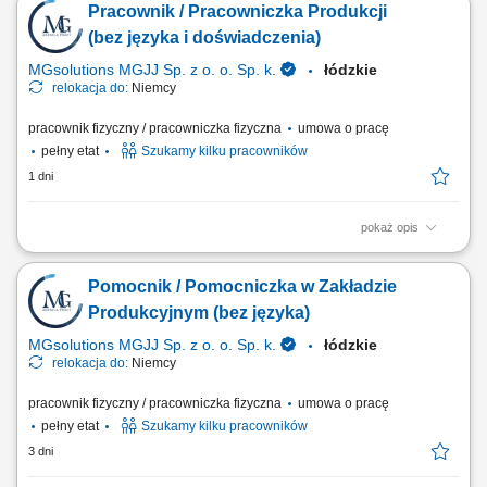
Pracownik / Pracowniczka Produkcji
w tym szlifowania oraz polerowania powierzchni. Realizacja innych
bieżących zadań pomocniczych na terenie zakładu w zależności od
(bez języka i doświadczenia)
potrzeb.
MGsolutions MGJJ Sp. z o. o. Sp. k.
łódzkie
relokacja do:
Niemcy
pracownik fizyczny / pracowniczka fizyczna
umowa o pracę
pełny etat
Szukamy kilku pracowników
1 dni
pokaż opis
Opis stanowiska: Realizowanie lekkich czynności pomocniczych przy
wytwarzaniu podzespołów dla sektora samochodowego; Układanie,
Pomocnik / Pomocniczka w Zakładzie
zabezpieczanie oraz pakowanie asortymentu zgodnie z instrukcją
wysyłkową; Pomocnicza obsługa maszyn i stanowisk produkcyjnych w
Produkcyjnym (bez języka)
nowoczesnym zakładzie; Dbanie o...
MGsolutions MGJJ Sp. z o. o. Sp. k.
łódzkie
relokacja do:
Niemcy
pracownik fizyczny / pracowniczka fizyczna
umowa o pracę
pełny etat
Szukamy kilku pracowników
3 dni