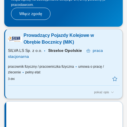
pracodawcom.
Włącz zgodę
Prowadzący Pojazdy Kolejowe w
Obrębie Bocznicy (M/K)
SILVA LS Sp. z o.o.
Strzelce Opolskie
praca
stacjonarna
pracownik fizyczny / pracowniczka fizyczna
umowa o pracę /
zlecenie
pełny etat
3 dni
pokaż opis
Zadania na stanowisku: Obsługa pojazdu trakcyjnego w zakresie pracy
manewrowej na terenie bocznicy kolejowej.