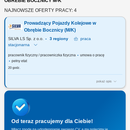
OBREBIE BOCZNICY M-K
NAJNOWSZE OFERTY PRACY: 4
Prowadzący Pojazdy Kolejowe w
Obrębie Bocznicy (M/K)
SILVA LS Sp. z o.o.
3 regiony
praca
stacjonarna
pracownik fizyczny / pracowniczka fizyczna
umowa o pracę
pełny etat
20 godz.
pokaż opis
Zadania na stanowisku: Obsługa pojazdu trakcyjnego w zakresie pracy
manewrowej na terenie bocznicy kolejowej.
Od teraz pracujemy dla Ciebie!
Włącz zgodę na udostępnianie swojego CV, a my polecimy je