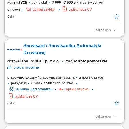
kontrakt B2B
pełny etat
7 000 - 7 500 zł
/ mies. (w zal. od
umowy)
aplikuj szybko
aplikuj bez CV
6 dni
pokaż opis
Zakres obowiązków: bieżąca obsługa techniczna obiektu oraz kontrola
prawidłowego działania infrastruktury, utrzymanie urządzeń i instalacji w
Serwisant / Serwisantka Automatyki
pełnej sprawności eksploatacyjnej, wykonywanie konserwacji oraz
przeglądów technicznych podległych systemów, diagnozowanie i
Drzwiowej
usuwanie...
dormakaba Polska Sp. z o.o.
zachodniopomorskie
praca
mobilna
pracownik fizyczny / pracowniczka fizyczna
umowa o pracę
pełny etat
6 500 - 7 500 zł
brutto/mies.
Szukamy 3 pracowników
aplikuj szybko
aplikuj bez CV
6 dni
pokaż opis
Zakres pracy: Prace montażowe i naprawcze systemów automatyki
drzwiowej oraz kontroli dostępu. Realizacja przeglądów i konserwacji w