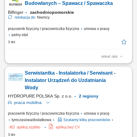
Budowlanych – Spawacz / Spawaczka
Bilfinger
zachodniopomorskie
relokacja do:
Niemcy
pracownik fizyczny / pracowniczka fizyczna
umowa o pracę
pełny etat
3 dni
pokaż opis
Opis stanowiska: Wykonywanie prac spawalniczych przy konstrukcjach
stalowych i elementach maszyn. Przygotowywanie części do spawania
Serwistantka - Instalatorka / Serwisant -
na podstawie rysunku technicznego. Naprawa i konserwacja sprzętu
budowlanego oraz urządzeń wykorzystywanych podczas realizacji
Instalator Urządzeń do Uzdatniania
inwestycji. Usuwanie usterek...
Wody
HYDROPURE POLSKA Sp. z o.o.
2 regiony
praca
mobilna
pracownik fizyczny / pracowniczka fizyczna
umowa o pracę
tymczasowa/dodatkowa
Szukamy kilku pracowników
aplikuj szybko
aplikuj bez CV
3 dni