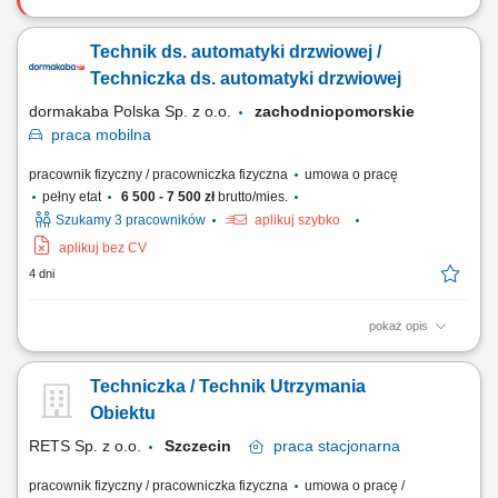
Nasz klient to światowy lider w branży transportu i logistyki, działający w
największych portach i centrach logistycznych na całym świecie. Firma
Technik ds. automatyki drzwiowej /
tworzy nowoczesne środowisko pracy, w którym liczą się
bezpieczeństwo, współpraca oraz rozwój pracowników. Dołączając do
Techniczka ds. automatyki drzwiowej
zespołu,...
dormakaba Polska Sp. z o.o.
zachodniopomorskie
praca
mobilna
pracownik fizyczny / pracowniczka fizyczna
umowa o pracę
pełny etat
6 500 - 7 500 zł
brutto/mies.
Szukamy 3 pracowników
aplikuj szybko
aplikuj bez CV
4 dni
pokaż opis
Opis stanowiska Montaż, serwis oraz naprawa drzwi automatycznych i
urządzeń kontroli dostępu. Bieżąca obsługa serwisowa zrealizowanych
Techniczka / Technik Utrzymania
projektów. Dbanie o profesjonalny wizerunek firmy oraz wysoką jakość
obsługi klienta.
Obiektu
RETS Sp. z o.o.
Szczecin
praca
stacjonarna
pracownik fizyczny / pracowniczka fizyczna
umowa o pracę /