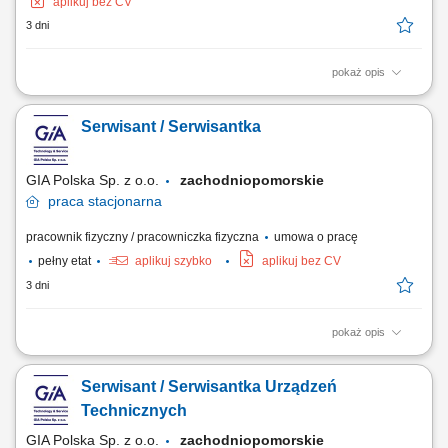
aplikuj bez CV
3 dni
pokaż opis
Twoje codzienne zadania Ty będziesz być odpowiedzialnym za
naprawa i kontrola ciężkiego sprzętu do recyklingu . Będziesz:
Serwisant / Serwisantka
Diagnozować i usuwać usterki w złożonych układach hydraulicznych i
mechanicznych; Serwisować i naprawiać elektryczne układy napędowe
oraz komponenty...
GIA Polska Sp. z o.o.
zachodniopomorskie
praca
stacjonarna
pracownik fizyczny / pracowniczka fizyczna
umowa o pracę
pełny etat
aplikuj szybko
aplikuj bez CV
3 dni
pokaż opis
Opis stanowiska Do obowiązków osoby pracującej na stanowisku
serwisanta należy między innymi: wykonywanie okresowych
Serwisant / Serwisantka Urządzeń
przeglądów technicznych; instalacja sprzętu i urządzeń; kontrola stanu
technicznego sprzętu i urządzeń; diagnozowanie uszkodzeń;
Technicznych
wykonywanie napraw bieżących i...
GIA Polska Sp. z o.o.
zachodniopomorskie