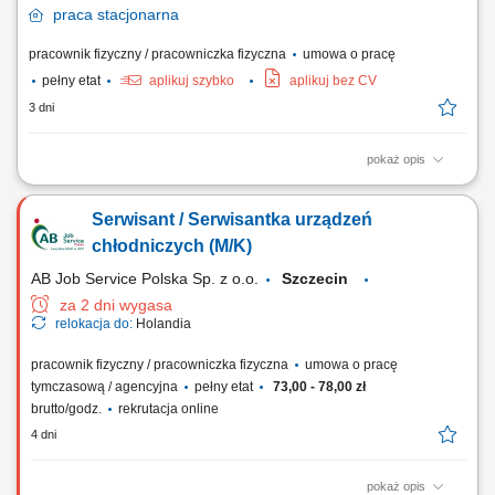
praca
stacjonarna
pracownik fizyczny / pracowniczka fizyczna
umowa o pracę
pełny etat
aplikuj szybko
aplikuj bez CV
3 dni
pokaż opis
Opis stanowiska Realizacja przeglądów technicznych urządzeń
zgodnie z harmonogramem. Montaż oraz uruchamianie sprzętu u
Serwisant / Serwisantka urządzeń
klientów. Diagnostyka usterek i usuwanie awarii. Wykonywanie napraw
gwarancyjnych i serwisowych. Ocena stanu technicznego urządzeń
chłodniczych (M/K)
oraz zgłaszanie nieprawidłowości....
AB Job Service Polska Sp. z o.o.
Szczecin
za 2 dni wygasa
relokacja do:
Holandia
pracownik fizyczny / pracowniczka fizyczna
umowa o pracę
tymczasową / agencyjna
pełny etat
73,00 - 78,00 zł
brutto/godz.
rekrutacja online
4 dni
pokaż opis