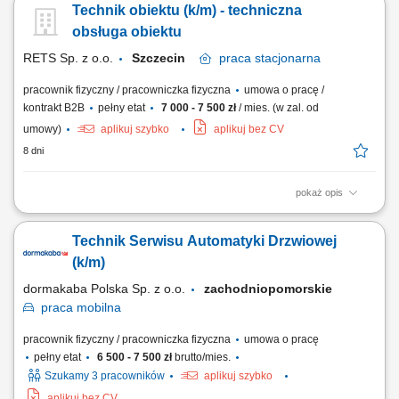
Technik obiektu (k/m) - techniczna
ramach opieki serwisowej. Budowanie pozytywnych relacji z klientami
poprzez rzetelną pomoc techniczną.
obsługa obiektu
RETS Sp. z o.o.
Szczecin
praca
stacjonarna
pracownik fizyczny / pracowniczka fizyczna
umowa o pracę /
kontrakt B2B
pełny etat
7 000 - 7 500 zł
/ mies. (w zal. od
umowy)
aplikuj szybko
aplikuj bez CV
8 dni
pokaż opis
Zakres obowiązków: Bieżąca obsługa obiektu; Utrzymanie w stanie
gotowości eksploatacyjnej systemów i urządzeń technicznych
Technik Serwisu Automatyki Drzwiowej
(instalacje: elektryczne, wentylacyjne, klimatyzacyjne, sanitarne,
chłodnicze, ciepłownicze, systemy ppoż., teleinformatyczne.)
(k/m)
Rozwiązywanie problemów...
dormakaba Polska Sp. z o.o.
zachodniopomorskie
praca
mobilna
pracownik fizyczny / pracowniczka fizyczna
umowa o pracę
pełny etat
6 500 - 7 500 zł
brutto/mies.
Szukamy 3 pracowników
aplikuj szybko
aplikuj bez CV