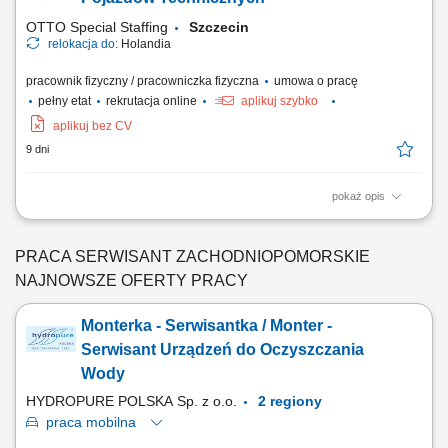
OTTO Special Staffing
Szczecin
relokacja do:
Holandia
pracownik fizyczny / pracowniczka fizyczna
umowa o pracę
pełny etat
rekrutacja online
aplikuj szybko
aplikuj bez CV
9 dni
pokaż opis
Opis stanowiska bieżąca obsługa techniczna oraz serwis ciężkich
pojazdów i urządzeń recyklingowych; diagnozowanie awarii w układach
hydraulicznych, mechanicznych i elektrycznych; wykonywanie napraw
PRACA SERWISANT ZACHODNIOPOMORSKIE
oraz okresowych przeglądów floty; kontrola i nadzór nad systemami
NAJNOWSZE OFERTY PRACY
sterowania, czujnikami...
Monterka - Serwisantka / Monter -
Serwisant Urządzeń do Oczyszczania
Wody
HYDROPURE POLSKA Sp. z o.o.
2 regiony
praca
mobilna