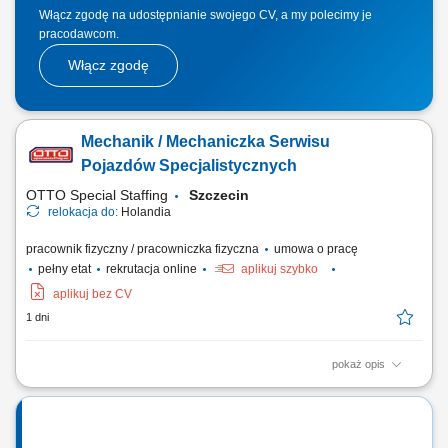
Włącz zgodę na udostępnianie swojego CV, a my polecimy je
pracodawcom.
Włącz zgodę
Mechanik / Mechaniczka Serwisu
Pojazdów Specjalistycznych
OTTO Special Staffing
Szczecin
relokacja do:
Holandia
pracownik fizyczny / pracowniczka fizyczna
umowa o pracę
pełny etat
rekrutacja online
aplikuj szybko
aplikuj bez CV
1 dni
pokaż opis
Opis stanowiska diagnostyka oraz naprawa usterek w ciężkich
pojazdach i maszynach wykorzystywanych w recyklingu; serwis i
konserwacja układów hydraulicznych oraz mechanicznych; obsługa
oraz naprawa elektrycznych systemów napędowych, w tym