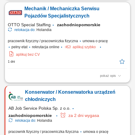
konserwacja kontenerów chłodniczych i agregatów. Prowadzenie
Mechanik / Mechaniczka Serwisu
ewidencji zużycia części oraz dokumentacji serwisowej. Wykonywanie
prac specjalnych, w tym modyfikacji i odbiorów technicznych. Wsparcie
Pojazdów Specjalistycznych
operacji terminalowych, kontrola...
OTTO Special Staffing
zachodniopomorskie
relokacja do:
Holandia
pracownik fizyczny / pracowniczka fizyczna
umowa o pracę
pełny etat
rekrutacja online
aplikuj szybko
aplikuj bez CV
1 dni
pokaż opis
Opis stanowiska diagnostyka oraz naprawa usterek w ciężkich
pojazdach i maszynach wykorzystywanych w recyklingu; serwis i
Konserwator / Konserwatorka urządzeń
konserwacja układów hydraulicznych oraz mechanicznych; obsługa
oraz naprawa elektrycznych systemów napędowych, w tym
chłodniczych
komponentów wysokiego napięcia; kontrola techniczna...
AB Job Service Polska Sp. z o.o.
zachodniopomorskie
za 2 dni wygasa
relokacja do:
Holandia
pracownik fizyczny / pracowniczka fizyczna
umowa o pracę