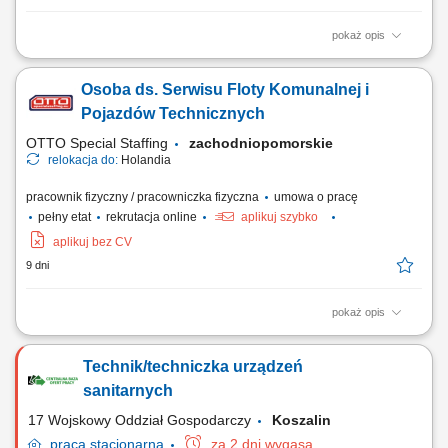
pokaż opis
Realizować prace remontowe w domkach kempingowych zgodnie z
listą zadań (35h/tydzień) Malować powierzchnie, montować listwy
Osoba ds. Serwisu Floty Komunalnej i
narożne oraz systemy prysznicowe; Kłaść linoleum, wykładziny
podłogowe oraz wymieniać punkty świetlne i kontakty;
Pojazdów Technicznych
OTTO Special Staffing
zachodniopomorskie
relokacja do:
Holandia
pracownik fizyczny / pracowniczka fizyczna
umowa o pracę
pełny etat
rekrutacja online
aplikuj szybko
aplikuj bez CV
9 dni
pokaż opis
Opis stanowiska bieżąca obsługa techniczna oraz serwis ciężkich
pojazdów i urządzeń recyklingowych; diagnozowanie awarii w układach
Technik/techniczka urządzeń
hydraulicznych, mechanicznych i elektrycznych; wykonywanie napraw
oraz okresowych przeglądów floty; kontrola i nadzór nad systemami
sanitarnych
sterowania, czujnikami...
17 Wojskowy Oddział Gospodarczy
Koszalin
praca
stacjonarna
za 2 dni wygasa