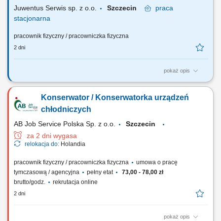
oraz zgłaszanie nieprawidłowości....
Juwentus Serwis sp. z o.o.
Szczecin
praca
stacjonarna
pracownik fizyczny / pracowniczka fizyczna
2 dni
pokaż opis
Zadania przed Tobą: montaż systemów zabezpieczeń elektronicznych
serwis, przeglądy i konserwacje systemów Kogo poszukujemy: osób z
Konserwator / Konserwatorka urządzeń
doświadczeniem w branży elektrycznej, instalacyjnej lub budowlanej;
osób zaangażowanych i odpowiedzialnych; osób dokładnych i
chłodniczych
dbających o wysoką jakość...
AB Job Service Polska Sp. z o.o.
Szczecin
za 2 dni wygasa
relokacja do:
Holandia
pracownik fizyczny / pracowniczka fizyczna
umowa o pracę
tymczasową / agencyjna
pełny etat
73,00 - 78,00 zł
brutto/godz.
rekrutacja online
2 dni
pokaż opis