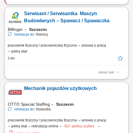
Twoje zadania: Nadzór techniczny, usuwanie usterek i przeglądy
reeferów na terminalu. Prowadzenie rejestru wykorzystanych
Serwisant / Serwisantka Maszyn
komponentów oraz czynnika chłodniczego. Realizacja prac
modyfikacyjnych i testów odbiorczych urządzeń. Monitorowanie
Budowlanych – Spawacz / Spawaczka
parametrów termicznych na terenie nowoczesnego...
Bilfinger
Szczecin
relokacja do:
Niemcy
pracownik fizyczny / pracowniczka fizyczna
umowa o pracę
pełny etat
3 dni
pokaż opis
Opis stanowiska: Wykonywanie prac spawalniczych przy konstrukcjach
stalowych i elementach maszyn. Przygotowywanie części do spawania
Mechanik pojazdów użytkowych
na podstawie rysunku technicznego. Naprawa i konserwacja sprzętu
budowlanego oraz urządzeń wykorzystywanych podczas realizacji
inwestycji. Usuwanie usterek...
OTTO Special Staffing
Szczecin
relokacja do:
Holandia
pracownik fizyczny / pracowniczka fizyczna
umowa o pracę
pełny etat
rekrutacja online
aplikuj szybko