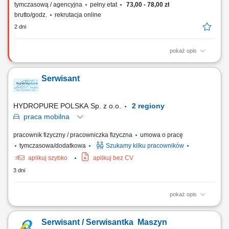
tymczasową / agencyjna
pełny etat
73,00 - 78,00 zł
brutto/godz.
rekrutacja online
2 dni
pokaż opis
Twoje zadania: Nadzór techniczny, usuwanie usterek i przeglądy
reeferów na terminalu. Prowadzenie rejestru wykorzystanych
Serwisant
komponentów oraz czynnika chłodniczego. Realizacja prac
modyfikacyjnych i testów odbiorczych urządzeń. Monitorowanie
parametrów termicznych na terenie nowoczesnego...
HYDROPURE POLSKA Sp. z o.o.
2 regiony
praca
mobilna
pracownik fizyczny / pracowniczka fizyczna
umowa o pracę
tymczasowa/dodatkowa
Szukamy kilku pracowników
aplikuj szybko
aplikuj bez CV
3 dni
pokaż opis
Główne obowiązki: montaż urządzeń do oczyszczania wody; obsługa
serwisowa przydzielonych klientów; naprawy gwarancyjne;
Serwisant / Serwisantka Maszyn