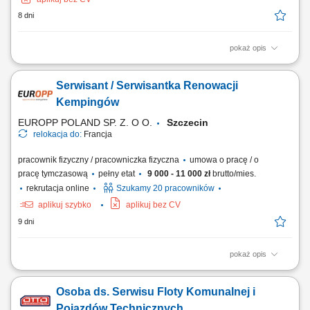
8 dni
pokaż opis
Opis stanowiska: montaż, serwis i naprawa drzwi automatycznych oraz
urządzeń kontroli dostępu, obsługa serwisowa zrealizowanych
Serwisant / Serwisantka Renowacji
projektów, dbałość o wysoką jakość obsługi klientów i dobry wizerunek
firmy.
Kempingów
EUROPP POLAND SP. Z. O O.
Szczecin
relokacja do:
Francja
pracownik fizyczny / pracowniczka fizyczna
umowa o pracę / o
pracę tymczasową
pełny etat
9 000 - 11 000 zł
brutto/mies.
rekrutacja online
Szukamy 20 pracowników
aplikuj szybko
aplikuj bez CV
9 dni
pokaż opis
Realizować prace remontowe w domkach kempingowych zgodnie z
listą zadań (35h/tydzień) Malować powierzchnie, montować listwy
Osoba ds. Serwisu Floty Komunalnej i
narożne oraz systemy prysznicowe; Kłaść linoleum, wykładziny
podłogowe oraz wymieniać punkty świetlne i kontakty;
Pojazdów Technicznych