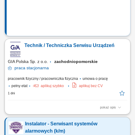
komponentów wysokiego napięcia; kontrola techniczna...
Technik / Techniczka Serwisu Urządzeń
GIA Polska Sp. z o.o.
zachodniopomorskie
praca
stacjonarna
pracownik fizyczny / pracowniczka fizyczna
umowa o pracę
pełny etat
aplikuj szybko
aplikuj bez CV
1 dni
pokaż opis
Opis stanowiska Realizacja przeglądów technicznych urządzeń
zgodnie z harmonogramem. Montaż oraz uruchamianie sprzętu u
Instalator - Serwisant systemów
klientów. Diagnostyka usterek i usuwanie awarii. Wykonywanie napraw
gwarancyjnych i serwisowych. Ocena stanu technicznego urządzeń
alarmowych (k/m)