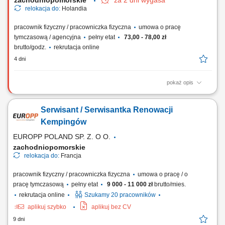
zachodniopomorskie
za 2 dni wygasa
relokacja do:
Holandia
pracownik fizyczny / pracowniczka fizyczna
umowa o pracę
tymczasową / agencyjna
pełny etat
73,00 - 78,00 zł
brutto/godz.
rekrutacja online
4 dni
pokaż opis
Nasz klient to światowy lider w branży transportu i logistyki, działający w
największych portach i centrach logistycznych na całym świecie. Firma
Serwisant / Serwisantka Renowacji
tworzy nowoczesne środowisko pracy, w którym liczą się
bezpieczeństwo, współpraca oraz rozwój pracowników. Dołączając do
Kempingów
zespołu,...
EUROPP POLAND SP. Z. O O.
zachodniopomorskie
relokacja do:
Francja
pracownik fizyczny / pracowniczka fizyczna
umowa o pracę / o
pracę tymczasową
pełny etat
9 000 - 11 000 zł
brutto/mies.
rekrutacja online
Szukamy 20 pracowników
aplikuj szybko
aplikuj bez CV
9 dni