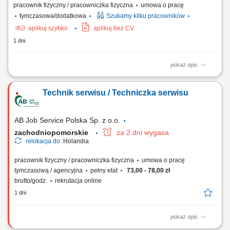
pracownik fizyczny / pracowniczka fizyczna
umowa o pracę
tymczasowa/dodatkowa
Szukamy kilku pracowników
aplikuj szybko
aplikuj bez CV
1 dni
pokaż opis
Zadania w pracy: Instalacje systemów filtracji wody, Bieżąca obsługa
klientów, Wykonywanie napraw gwarancyjnych.
Technik serwisu / Techniczka serwisu
AB Job Service Polska Sp. z o.o.
zachodniopomorskie
za 2 dni wygasa
relokacja do:
Holandia
pracownik fizyczny / pracowniczka fizyczna
umowa o pracę
tymczasową / agencyjna
pełny etat
73,00 - 78,00 zł
brutto/godz.
rekrutacja online
1 dni
pokaż opis
Zakres obowiązków: Diagnozowanie, naprawa, przeglądy oraz