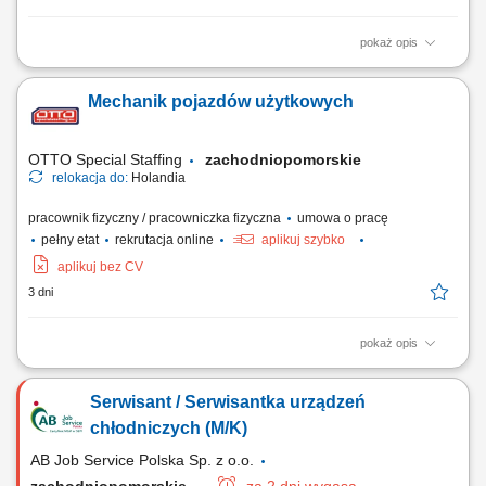
pokaż opis
Zakres obowiązków: montaż urządzeń do uzdatniania i oczyszczania
wody, obsługa serwisowa klientów, wykonywanie napraw
Mechanik pojazdów użytkowych
gwarancyjnych.
OTTO Special Staffing
zachodniopomorskie
relokacja do:
Holandia
pracownik fizyczny / pracowniczka fizyczna
umowa o pracę
pełny etat
rekrutacja online
aplikuj szybko
aplikuj bez CV
3 dni
pokaż opis
Twoje codzienne zadania Ty będziesz być odpowiedzialnym za
naprawa i kontrola ciężkiego sprzętu do recyklingu . Będziesz:
Serwisant / Serwisantka urządzeń
Diagnozować i usuwać usterki w złożonych układach hydraulicznych i
mechanicznych; Serwisować i naprawiać elektryczne układy napędowe
chłodniczych (M/K)
oraz komponenty...
AB Job Service Polska Sp. z o.o.