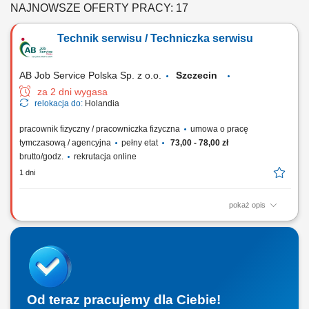
NAJNOWSZE OFERTY PRACY: 17
Technik serwisu / Techniczka serwisu
AB Job Service Polska Sp. z o.o.
Szczecin
za 2 dni wygasa
relokacja do:
Holandia
pracownik fizyczny / pracowniczka fizyczna
umowa o pracę
tymczasową / agencyjna
pełny etat
73,00 - 78,00 zł
brutto/godz.
rekrutacja online
1 dni
pokaż opis
Zakres obowiązków: Diagnozowanie, naprawa, przeglądy oraz
konserwacja kontenerów chłodniczych i agregatów. Prowadzenie
ewidencji zużycia części oraz dokumentacji serwisowej. Wykonywanie
prac specjalnych, w tym modyfikacji i odbiorów technicznych. Wsparcie
operacji terminalowych, kontrola...
Od teraz pracujemy dla Ciebie!