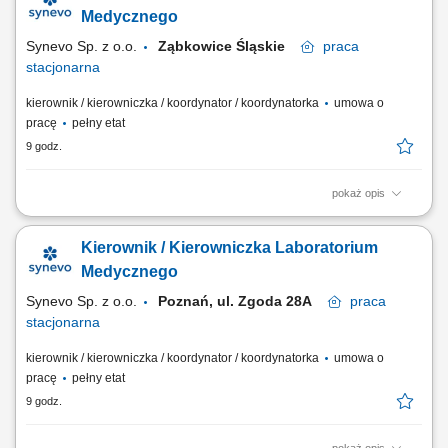
praca operacyjna z wykorzystaniem zaawansowanej aparatury
Medycznego
diagnostyczno-badawczej. Dbanie o...
Synevo Sp. z o.o.
Ząbkowice Śląskie
praca
stacjonarna
kierownik / kierowniczka / koordynator / koordynatorka
umowa o
pracę
pełny etat
9 godz.
pokaż opis
Opis stanowiska Całościowe koordynowanie pracy operacyjnej
placówki oraz dbanie o płynność wszystkich procesów badawczych.
Kierownik / Kierowniczka Laboratorium
Efektywne zarządzanie zespołem diagnostów oraz personelem
pomocniczym, w tym wyznaczanie celów i wspieranie ich rozwoju.
Medycznego
Merytoryczny i jakościowy nadzór nad...
Synevo Sp. z o.o.
Poznań, ul. Zgoda 28A
praca
stacjonarna
kierownik / kierowniczka / koordynator / koordynatorka
umowa o
pracę
pełny etat
9 godz.