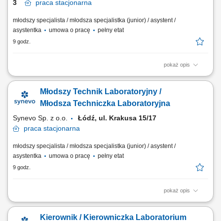
3
praca
stacjonarna
młodszy specjalista / młodsza specjalistka (junior) / asystent /
asystentka
umowa o pracę
pełny etat
9 godz.
pokaż opis
Opis stanowiska Prowadzenie precyzyjnej diagnostyki oraz realizacja
specjalistycznych testów medycznych. Formalna weryfikacja i
Młodszy Technik Laboratoryjny /
zatwierdzanie uzyskanych wyników analiz. Bezpośrednia praca z
nowoczesnymi systemami i urządzeniami analitycznymi.
Młodsza Techniczka Laboratoryjna
Ewidencjonowanie przebiegu procesów badawczych...
Synevo Sp. z o.o.
Łódź, ul. Krakusa 15/17
praca
stacjonarna
młodszy specjalista / młodsza specjalistka (junior) / asystent /
asystentka
umowa o pracę
pełny etat
9 godz.
pokaż opis
Opis stanowiska Sprawne realizowanie oraz weryfikowanie procedur
testowych i oznaczeń laboratoryjnych. Formalne zatwierdzanie oraz
Kierownik / Kierowniczka Laboratorium
zatwierdzanie spójności uzyskanych wyników analitycznych. Bieżąca