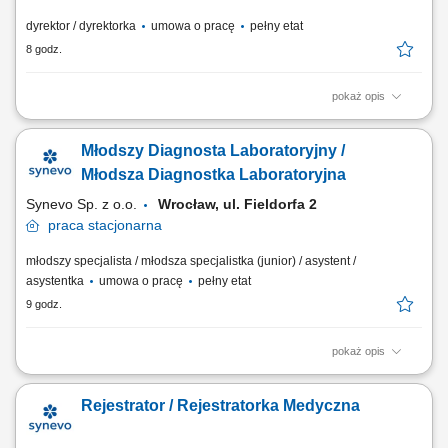
dyrektor / dyrektorka
umowa o pracę
pełny etat
8 godz.
pokaż opis
Czuwanie nad poprawnym przebiegiem procesu nauczania oraz
zgodnością realizacji programów z wymogami prawnymi. Tworzenie
Młodszy Diagnosta Laboratoryjny /
koncepcji rozwoju edukacyjnego szkoły, układanie siatki zajęć i kontrola
standardów dydaktycznych. Opracowywanie procedur i sprawne
Młodsza Diagnostka Laboratoryjna
przeprowadzanie testów oraz egzaminów...
Synevo Sp. z o.o.
Wrocław, ul. Fieldorfa 2
praca
stacjonarna
młodszy specjalista / młodsza specjalistka (junior) / asystent /
asystentka
umowa o pracę
pełny etat
9 godz.
pokaż opis
Opis stanowiska Prowadzenie precyzyjnej diagnostyki oraz realizacja
specjalistycznych testów medycznych. Formalna weryfikacja i
Rejestrator / Rejestratorka Medyczna
zatwierdzanie uzyskanych wyników analiz. Bezpośrednia praca z
nowoczesnymi systemami i urządzeniami analitycznymi.
Ewidencjonowanie przebiegu procesów badawczych...