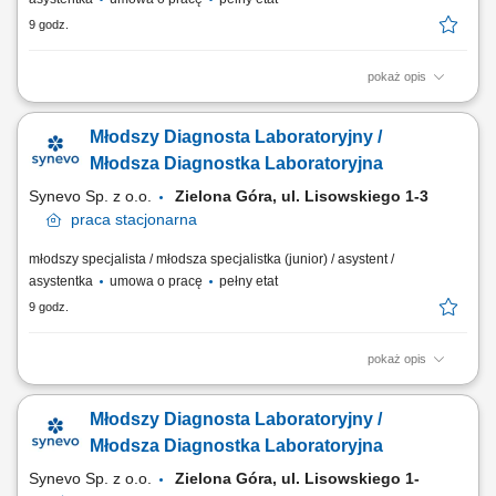
9 godz.
pokaż opis
Opis stanowiska Prowadzenie precyzyjnej diagnostyki oraz realizacja
specjalistycznych testów medycznych. Formalna weryfikacja i
Młodszy Diagnosta Laboratoryjny /
zatwierdzanie uzyskanych wyników analiz. Bezpośrednia praca z
nowoczesnymi systemami i urządzeniami analitycznymi.
Młodsza Diagnostka Laboratoryjna
Ewidencjonowanie przebiegu procesów badawczych...
Synevo Sp. z o.o.
Zielona Góra, ul. Lisowskiego 1-3​
praca
stacjonarna
młodszy specjalista / młodsza specjalistka (junior) / asystent /
asystentka
umowa o pracę
pełny etat
9 godz.
pokaż opis
Opis stanowiska Prowadzenie precyzyjnej diagnostyki oraz realizacja
specjalistycznych testów medycznych. Formalna weryfikacja i
Młodszy Diagnosta Laboratoryjny /
zatwierdzanie uzyskanych wyników analiz. Bezpośrednia praca z
nowoczesnymi systemami i urządzeniami analitycznymi.
Młodsza Diagnostka Laboratoryjna
Ewidencjonowanie przebiegu procesów badawczych...
Synevo Sp. z o.o.
Zielona Góra, ul. Lisowskiego 1-