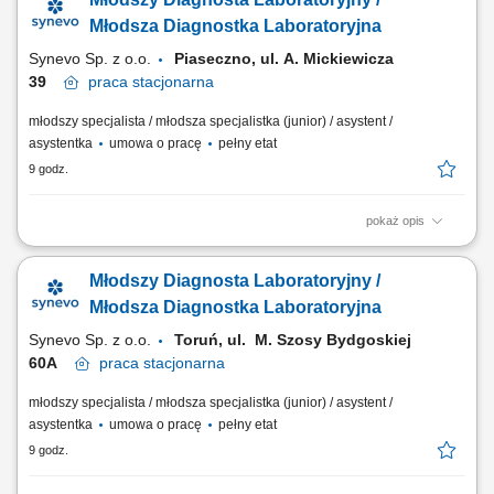
zatwierdzanie uzyskanych wyników analiz. Bezpośrednia praca z
nowoczesnymi systemami i urządzeniami analitycznymi.
Młodsza Diagnostka Laboratoryjna
Ewidencjonowanie przebiegu procesów badawczych...
Synevo Sp. z o.o.
Piaseczno, ul. A. Mickiewicza
39
praca
stacjonarna
młodszy specjalista / młodsza specjalistka (junior) / asystent /
asystentka
umowa o pracę
pełny etat
9 godz.
pokaż opis
Opis stanowiska Prowadzenie precyzyjnej diagnostyki oraz realizacja
specjalistycznych testów medycznych. Formalna weryfikacja i
Młodszy Diagnosta Laboratoryjny /
zatwierdzanie uzyskanych wyników analiz. Bezpośrednia praca z
nowoczesnymi systemami i urządzeniami analitycznymi.
Młodsza Diagnostka Laboratoryjna
Ewidencjonowanie przebiegu procesów badawczych...
Synevo Sp. z o.o.
Toruń, ul. M. Szosy Bydgoskiej
60A​
praca
stacjonarna
młodszy specjalista / młodsza specjalistka (junior) / asystent /
asystentka
umowa o pracę
pełny etat
9 godz.