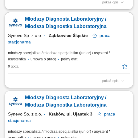
pokaż opis
Opis stanowiska Prowadzenie precyzyjnej diagnostyki oraz realizacja
specjalistycznych testów medycznych. Formalna weryfikacja i
Młodszy Diagnosta Laboratoryjny /
zatwierdzanie uzyskanych wyników analiz. Bezpośrednia praca z
nowoczesnymi systemami i urządzeniami analitycznymi.
Młodsza Diagnostka Laboratoryjna
Ewidencjonowanie przebiegu procesów badawczych...
Synevo Sp. z o.o.
Ząbkowice Śląskie
praca
stacjonarna
młodszy specjalista / młodsza specjalistka (junior) / asystent /
asystentka
umowa o pracę
pełny etat
9 godz.
pokaż opis
Opis stanowiska Prowadzenie precyzyjnej diagnostyki oraz realizacja
specjalistycznych testów medycznych. Formalna weryfikacja i
Młodszy Diagnosta Laboratoryjny /
zatwierdzanie uzyskanych wyników analiz. Bezpośrednia praca z
nowoczesnymi systemami i urządzeniami analitycznymi.
Młodsza Diagnostka Laboratoryjna
Ewidencjonowanie przebiegu procesów badawczych...
Synevo Sp. z o.o.
Kraków, ul. Ujastek 3
praca
stacjonarna
młodszy specjalista / młodsza specjalistka (junior) / asystent /
asystentka
umowa o pracę
pełny etat