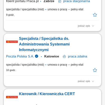
Klient portalu Praca.pl
Zabrze
praca
stacjonarna
specjalista / specjalistka (mid)
umowa o pracę
pełny etat
9 godz.
pokaż opis
Wsparcie użytkowników w rozwiązywaniu problemów związanych ze
sprzętem i oprogramowaniem. Diagnostyka oraz usuwanie awarii
Specjalista / Specjalistka ds.
urządzeń IT. Instalacja i aktualizacja oprogramowania. Konfiguracja
oraz relokacja sprzętu komputerowego między lokalizacjami. Dbanie o
Administrowania Systemami
sprawne funkcjonowanie infrastruktury IT.
Informatycznymi
Poczta Polska S.A.
Katowice
praca
zdalna
specjalista / specjalistka (mid)
umowa o pracę
pełny etat
10 godz.
pokaż opis
Miejsce pracy: możliwość pracy z każdego miejsca w Polsce​ Rodzaj
zatrudnienia: umowa o pracę Twoje zadania: monitorowanie
Kierownik / Kierowniczka CERT
dostępności i bezpieczeństwa aplikacji i usług IT, analiza i obsługa
incydentów i problemów związanych z systemem, wsparcie
administratorów systemów, sieci, baz...