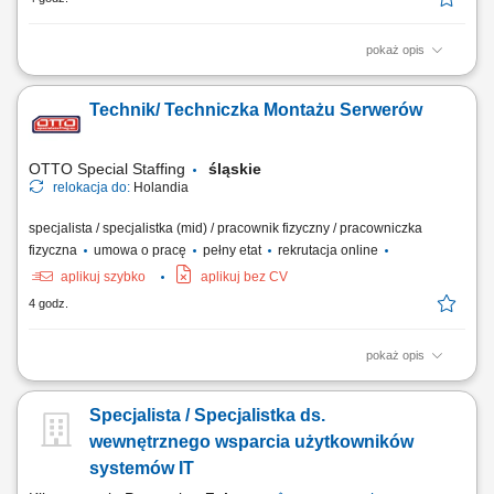
pokaż opis
Praca w firmie oznacza pracę w szybko rozwijającej się,
międzynarodowej firmie technologicznej. Jesteś częścią dynamicznego
Technik/ Techniczka Montażu Serwerów
środowiska, w którym liczą się innowacje i rozwój. Jasne procesy i
praca zespołowa pomagają ludziom skutecznie współpracować. Masz
wiele możliwości, by...
OTTO Special Staffing
śląskie
relokacja do:
Holandia
specjalista / specjalistka (mid) / pracownik fizyczny / pracowniczka
fizyczna
umowa o pracę
pełny etat
rekrutacja online
aplikuj szybko
aplikuj bez CV
4 godz.
pokaż opis
Opis stanowiska: składanie i przygotowywanie serwerów oraz urządzeń
IT zgodnie z wytycznymi produkcyjnymi, wykonywanie prac
Specjalista / Specjalistka ds.
montażowych z zachowaniem obowiązujących norm jakościowych,
realizacja planów produkcyjnych i terminowe przygotowywanie
wewnętrznego wsparcia użytkowników
urządzeń do wysyłki, praca z dokumentacją...
systemów IT