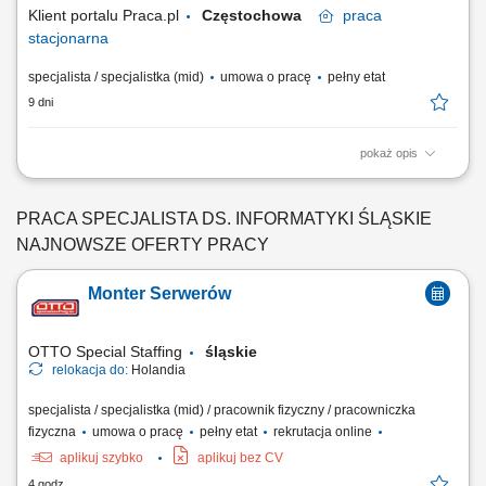
uruchomienia nowych obszarów...
Klient portalu Praca.pl
Częstochowa
praca
stacjonarna
specjalista / specjalistka (mid)
umowa o pracę
pełny etat
9 dni
pokaż opis
wsparcie użytkowników w zakresie sprzętu i oprogramowania,
diagnozowanie oraz usuwanie usterek sprzętu IT, instalacja i
aktualizacja oprogramowania, konfiguracja oraz relokacja sprzętu i
PRACA SPECJALISTA DS. INFORMATYKI ŚLĄSKIE
infrastruktury IT między lokalizacjami, monitorowanie stanu
NAJNOWSZE OFERTY PRACY
technicznego urządzeń oraz bieżące prace serwisowe.
Monter Serwerów
OTTO Special Staffing
śląskie
relokacja do:
Holandia
specjalista / specjalistka (mid) / pracownik fizyczny / pracowniczka
fizyczna
umowa o pracę
pełny etat
rekrutacja online
aplikuj szybko
aplikuj bez CV
4 godz.