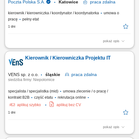
Poczta Polska S.A.
Katowice
praca
zdalna
kierownik / kierowniczka / koordynator / koordynatorka
umowa o
pracę
pełny etat
1 dni
pokaż opis
Poszukujemy doświadczonego Kierownika CERT, który będzie
odpowiadał za zarządzanie zespołem reagowania na incydenty
Kierownik / Kierowniczka Projektu IT
bezpieczeństwa oraz rozwój kompetencji i narzędzi wspierających
ochronę organizacji przed cyberzagrożeniami. Jeśli masz
doświadczenie w kierowaniu zespołami...
VENS sp. z o.o.
śląskie
praca
zdalna
siedziba firmy: Niepołomice
specjalista / specjalistka (mid)
umowa zlecenie / o pracę /
kontrakt B2B
część etatu
rekrutacja online
aplikuj szybko
aplikuj bez CV
1 dni
pokaż opis
kompleksowe zarządzanie projektami IT związanymi z uruchamianiem