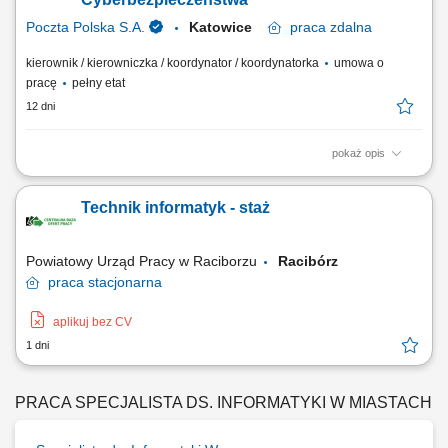
Poczta Polska S.A.
Katowice
praca
zdalna
kierownik / kierowniczka / koordynator / koordynatorka
umowa o
pracę
pełny etat
12 dni
pokaż opis
Miejsce pracy: możliwość pracy z każdego miejsca w kraju​​ Rodzaj
zatrudnienia: umowa o pracę Twoje zadania: koordynowanie oraz
Technik informatyk - staż
nadzór nad utrzymaniem i rozwojem systemów cyberbezpieczeństwa w
obszarze tożsamości, dostępu oraz ochrony danych w Spółce i Grupie
Kapitałowej, nadzór /...
Powiatowy Urząd Pracy w Raciborzu
Racibórz
praca
stacjonarna
aplikuj bez CV
1 dni
PRACA SPECJALISTA DS. INFORMATYKI W MIASTACH