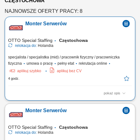
CZĘSTOCHOWA
NAJNOWSZE OFERTY PRACY: 8
Monter Serwerów
OTTO Special Staffing
Częstochowa
relokacja do:
Holandia
specjalista / specjalistka (mid) / pracownik fizyczny / pracowniczka
fizyczna
umowa o pracę
pełny etat
rekrutacja online
aplikuj szybko
aplikuj bez CV
4 godz.
pokaż opis
Praca w firmie oznacza pracę w szybko rozwijającej się,
międzynarodowej firmie technologicznej. Jesteś częścią dynamicznego
Monter Serwerów
środowiska, w którym liczą się innowacje i rozwój. Jasne procesy i
praca zespołowa pomagają ludziom skutecznie współpracować. Masz
wiele możliwości, by...
OTTO Special Staffing
Częstochowa
relokacja do:
Holandia