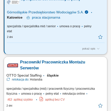
cyberbezpieczeństwa. Udział w procesie zarządzania ryzykiem w
obszarze bezpieczeństwa informacji....
Górnośląskie Przedsiębiorstwo Wodociągów S.A.
Katowice
praca
stacjonarna
specjalista / specjalistka mid / senior
umowa o pracę
pełny
etat
2 dni
pokaż opis
Główny zakres obowiązków: udział we wdrażaniu, utrzymaniu i
doskonaleniu Systemu Zarządzania Bezpieczeństwem Informacji
Pracownik/ Pracowniczka Montażu
(SZBI) w oparciu o normę ISO/IEC 27001 oraz wymagania dyrektywy
NIS2. projektowanie, budowanie, administrowanie i optymalizacja
Serwerów
infrastruktury serwerowej, sieciowej oraz...
OTTO Special Staffing
śląskie
relokacja do:
Holandia
specjalista / specjalistka (mid) / pracownik fizyczny / pracowniczka
fizyczna
umowa o pracę
pełny etat
rekrutacja online
aplikuj szybko
aplikuj bez CV
2 dni