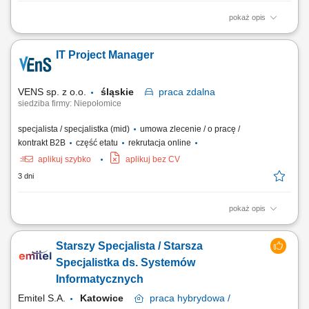
pokaż opis
Opis stanowiska: montaż i konfiguracja serwerów zgodnie z
dokumentacją techniczną oraz standardami jakości, składanie
IT Project Manager
podzespołów komputerowych i przygotowywanie urządzeń do dalszej
dystrybucji, realizacja zadań produkcyjnych zgodnie z harmonogramem
i wymaganiami jakościowymi,...
VENS sp. z o.o.
śląskie
praca
zdalna
siedziba firmy: Niepołomice
specjalista / specjalistka (mid)
umowa zlecenie / o pracę /
kontrakt B2B
część etatu
rekrutacja online
aplikuj szybko
aplikuj bez CV
3 dni
pokaż opis
Zarządzanie projektem IT: opracowanie i realizacja planu projektu,
harmonogramu, aktualizacja rejestru ryzyk oraz listy decyzji;
Starszy Specjalista / Starsza
Koordynacja obszaru IT: zarządzanie działaniami związanymi z
systemami produkcyjnymi, logistycznymi i Shopfloor IT na potrzeby
Specjalistka ds. Systemów
uruchomienia nowych obszarów...
Informatycznych
Emitel S.A.
Katowice
praca
hybrydowa /