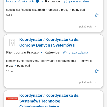
Poczta Polska S.A.
Katowice
praca
zdalna
specjalista / specjalistka (mid)
umowa o pracę
pełny etat
9 dni
pokaż opis
Miejsce pracy: możliwość pracy z każdego miejsca w kraju​ Rodzaj
zatrudnienia: umowa o pracę Dołącz do zespołu odpowiedzialnego za
Koordynator / Koordynatorka ds.
budowanie i rozwój obszaru cyberbezpieczeństwa oraz kształtowanie
standardów bezpieczeństwa informacji. Poszukujemy osoby, która
Ochrony Danych i Systemów IT
będzie wspierać...
Klient portalu Praca.pl
Katowice
praca
zdalna
kierownik / kierowniczka / koordynator / koordynatorka
umowa o
pracę
pełny etat
10 dni
pokaż opis
Koordynacja i nadzór nad systemami cyberbezpieczeństwa w obszarze
tożsamości, dostępu oraz ochrony danych. Administracja oraz
Koordynator / Koordynatorka ds.
utrzymanie systemów DLP oraz udział w tworzeniu i wdrażaniu polityk
ochrony danych. Zarządzanie rozwiązaniami IAM, w tym Entra ID, Active
Systemów i Technologii
Directory, MFA,...
Cyberbezpieczeństwa