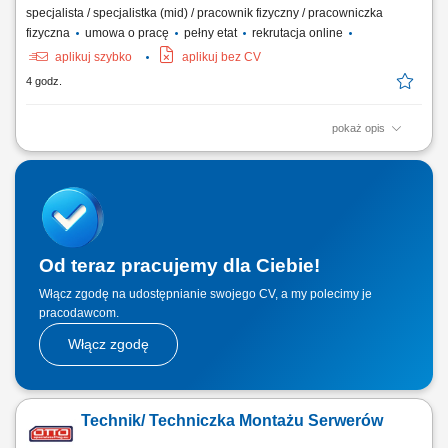
specjalista / specjalistka (mid) / pracownik fizyczny / pracowniczka
fizyczna
umowa o pracę
pełny etat
rekrutacja online
aplikuj szybko
aplikuj bez CV
4 godz.
pokaż opis
Praca w firmie oznacza pracę w szybko rozwijającej się,
międzynarodowej firmie technologicznej. Jesteś częścią dynamicznego
środowiska, w którym liczą się innowacje i rozwój. Jasne procesy i
praca zespołowa pomagają ludziom skutecznie współpracować. Masz
wiele możliwości, by...
Od teraz pracujemy dla Ciebie!
Włącz zgodę na udostępnianie swojego CV, a my polecimy je
pracodawcom.
Włącz zgodę
Technik/ Techniczka Montażu Serwerów