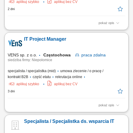
aplikuj szybko
aplikuj bez CV
2 dni
pokaż opis
Opis stanowiska: montaż i konfiguracja serwerów zgodnie z
dokumentacją techniczną oraz standardami jakości, składanie
IT Project Manager
podzespołów komputerowych i przygotowywanie urządzeń do dalszej
dystrybucji, realizacja zadań produkcyjnych zgodnie z harmonogramem
i wymaganiami jakościowymi,...
VENS sp. z o.o.
Częstochowa
praca
zdalna
siedziba firmy: Niepołomice
specjalista / specjalistka (mid)
umowa zlecenie / o pracę /
kontrakt B2B
część etatu
rekrutacja online
aplikuj szybko
aplikuj bez CV
3 dni
pokaż opis
Zarządzanie projektem IT: opracowanie i realizacja planu projektu,
harmonogramu, aktualizacja rejestru ryzyk oraz listy decyzji;
Specjalista / Specjalistka ds. wsparcia IT
Koordynacja obszaru IT: zarządzanie działaniami związanymi z
systemami produkcyjnymi, logistycznymi i Shopfloor IT na potrzeby