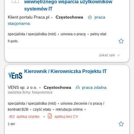
wewnętrznego wsparcia użytkowników
systemów IT
Klient portalu Praca.pl
Częstochowa
praca
stacjonarna
specjalista / specjalistka (mid)
umowa o pracę
pełny etat
9 godz.
pokaż opis
Wsparcie użytkowników w rozwiązywaniu problemów związanych ze
sprzętem i oprogramowaniem. Diagnostyka oraz usuwanie awarii
Kierownik / Kierowniczka Projektu IT
urządzeń IT. Instalacja i aktualizacja oprogramowania. Konfiguracja
oraz relokacja sprzętu komputerowego między lokalizacjami. Dbanie o
sprawne funkcjonowanie infrastruktury IT.
VENS sp. z o.o.
Częstochowa
praca
zdalna
siedziba firmy: Niepołomice
specjalista / specjalistka (mid)
umowa zlecenie / o pracę /
kontrakt B2B
część etatu
rekrutacja online
aplikuj szybko
aplikuj bez CV
1 dni