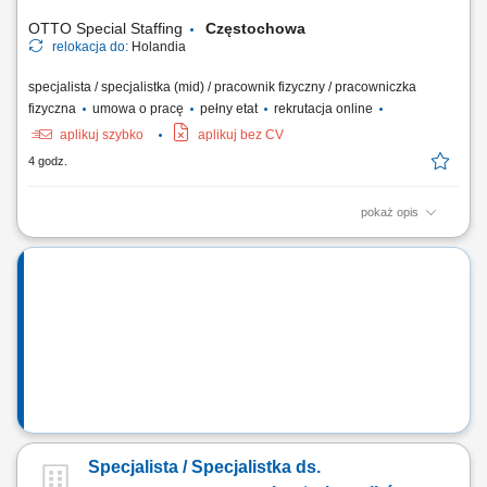
OTTO Special Staffing
Częstochowa
relokacja do:
Holandia
specjalista / specjalistka (mid) / pracownik fizyczny / pracowniczka
fizyczna
umowa o pracę
pełny etat
rekrutacja online
aplikuj szybko
aplikuj bez CV
4 godz.
pokaż opis
Opis stanowiska: składanie i przygotowywanie serwerów oraz urządzeń
IT zgodnie z wytycznymi produkcyjnymi, wykonywanie prac
montażowych z zachowaniem obowiązujących norm jakościowych,
realizacja planów produkcyjnych i terminowe przygotowywanie
urządzeń do wysyłki, praca z dokumentacją...
Specjalista / Specjalistka ds.