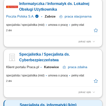
nowych obszarów produkcyjnych, przygotowywanie planów
Informatyczka / Informatyk ds. Lokalnej
projektowych, harmonogramów oraz monitorowanie realizacji
założonych celów, koordynowanie działań dotyczących systemów
Obsługi Użytkownika
produkcyjnych, logistycznych oraz rozwiązań...
Poczta Polska S.A.
Zabrze
praca
stacjonarna
specjalista / specjalistka (mid)
umowa o pracę
pełny etat
2 dni
pokaż opis
Miejsce pracy: Zabrze, Częstochowa Rodzaj zatrudnienia: umowa o
pracę​ Twoje zadania: bezpośrednie wsparcie użytkowników systemów
Specjalistka / Specjalista ds.
informatycznych, prowadzenie diagnostyki stanu urządzeń IT,
wdrażanie nowych aktualizacji oprogramowania, relokacja infrastruktury
Cyberbezpieczeństwa
IT między lokalizacjami,...
Klient portalu Praca.pl
Katowice
praca
zdalna
specjalista / specjalistka (mid)
umowa o pracę
pełny etat
2 dni
pokaż opis
Koordynacja działań związanych z zapewnieniem zgodności procesów
IT z regulacjami zewnętrznymi i wewnętrznymi. Opiniowanie rozwiązań
Specjalista ds. informatyki (k/m)
IT pod kątem wymagań bezpieczeństwa informacji i