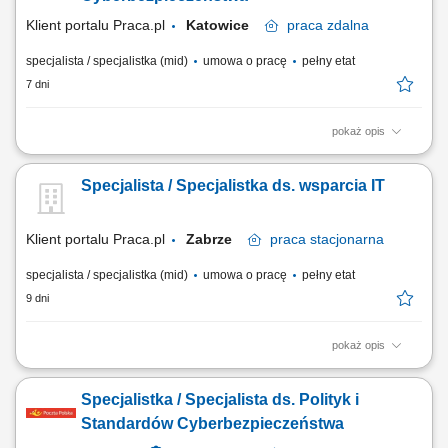
Microsoft Entra ID, MFA,...
Klient portalu Praca.pl
Katowice
praca
zdalna
specjalista / specjalistka (mid)
umowa o pracę
pełny etat
7 dni
pokaż opis
Monitorowanie zgodności procesów i rozwiązań IT z wymaganiami
dotyczącymi cyberbezpieczeństwa; Opiniowanie projektów i rozwiązań
Specjalista / Specjalistka ds. wsparcia IT
technologicznych pod kątem bezpieczeństwa informacji; Udział w
procesach związanych z identyfikacją i oceną ryzyka; Tworzenie,
aktualizacja oraz rozwój...
Klient portalu Praca.pl
Zabrze
praca
stacjonarna
specjalista / specjalistka (mid)
umowa o pracę
pełny etat
9 dni
pokaż opis
wsparcie użytkowników w zakresie sprzętu i oprogramowania,
diagnozowanie oraz usuwanie usterek sprzętu IT, instalacja i
Specjalistka / Specjalista ds. Polityk i
aktualizacja oprogramowania, konfiguracja oraz relokacja sprzętu i
infrastruktury IT między lokalizacjami, monitorowanie stanu
Standardów Cyberbezpieczeństwa
technicznego urządzeń oraz bieżące prace serwisowe.