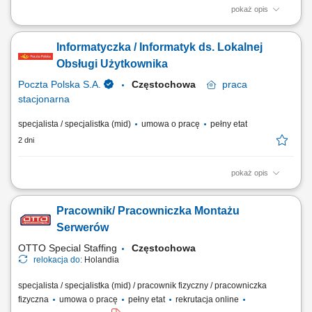
pokaż opis
kompleksowe zarządzanie projektami IT związanymi z uruchamianiem
nowych obszarów produkcyjnych, przygotowywanie planów
Informatyczka / Informatyk ds. Lokalnej
projektowych, harmonogramów oraz monitorowanie realizacji
założonych celów, koordynowanie działań dotyczących systemów
Obsługi Użytkownika
produkcyjnych, logistycznych oraz rozwiązań...
Poczta Polska S.A.
Częstochowa
praca
stacjonarna
specjalista / specjalistka (mid)
umowa o pracę
pełny etat
2 dni
pokaż opis
Miejsce pracy: Zabrze, Częstochowa Rodzaj zatrudnienia: umowa o
pracę​ Twoje zadania: bezpośrednie wsparcie użytkowników systemów
Pracownik/ Pracowniczka Montażu
informatycznych, prowadzenie diagnostyki stanu urządzeń IT,
wdrażanie nowych aktualizacji oprogramowania, relokacja infrastruktury
Serwerów
IT między lokalizacjami,...
OTTO Special Staffing
Częstochowa
relokacja do:
Holandia
specjalista / specjalistka (mid) / pracownik fizyczny / pracowniczka
fizyczna
umowa o pracę
pełny etat
rekrutacja online