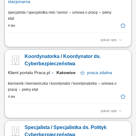
stacjonarna
specjalista / specjalistka mid / senior
umowa o pracę
pełny
etat
4 dni
pokaż opis
Zadania: Rozwijanie i utrzymywanie systemów MS Windows Server
oraz MS SQL Server; Administrowanie platformą wirtualizacyjną MS
Koordynatorka / Koordynator ds.
Hyper-V; Zarządzanie mechanizmami High Availability (AlwaysOn)
Tworzenie skryptów PowerShell; Administrowanie biznesowymi
Cyberbezpieczeństwa
systemami informatycznymi firmy; Wdrażanie...
Klient portalu Praca.pl
Katowice
praca
zdalna
kierownik / kierowniczka / koordynator / koordynatorka
umowa o
pracę
pełny etat
4 dni
pokaż opis
Koordynowanie utrzymania i rozwoju systemów cyberbezpieczeństwa w
obszarze zarządzania tożsamością, dostępem oraz ochrony danych.
Specjalista / Specjalistka ds. Polityk
Administrowanie rozwiązaniami DLP oraz udział we wdrażaniu zasad
ochrony informacji. Zarządzanie systemami IAM, w tym rozwiązaniami
Cyberbezpieczeństwa