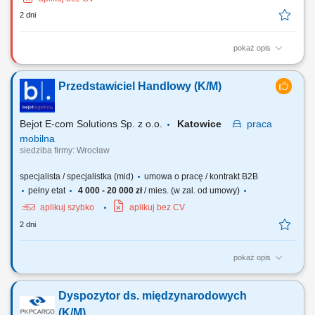
2 dni
pokaż opis
Opis stanowiska: organizacja i kontrola transportów
międzynarodowych, bieżący kontakt z klientami i przewoźnikami,
Przedstawiciel Handlowy (K/M)
negocjowanie cen i warunków przewozu, monitorowanie przebiegu
transportów i terminów dostaw, prowadzenie dokumentacji i
raportowanie wyników operacyjnych.
Bejot E-com Solutions Sp. z o.o.
Katowice
praca
mobilna
siedziba firmy: Wrocław
specjalista / specjalistka (mid)
umowa o pracę / kontrakt B2B
pełny etat
4 000 - 20 000 zł
/ mies. (w zal. od umowy)
aplikuj szybko
aplikuj bez CV
2 dni
pokaż opis
Twój zakres obowiązków: Aktywne pozyskiwanie nowych klientów
biznesowych; Sprzedaż usług transportu międzynarodowego oraz
Dyspozytor ds. międzynarodowych
rozwiązań logistycznych; Budowanie i rozwijanie długofalowych relacji
z klientami; Prowadzenie spotkań handlowych i prezentacji oferty firmy;
(K/M)