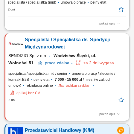
specjalista / specjalistka (mid)
umowa o pracę
pełny etat
2 dni
pokaż opis
Codzienne dysponowanie i operacyjne realizowanie
międzynarodowych transportów po etapie planowania nadrzędnego;
Specjalista / Specjalistka ds. Spedycji
Samodzielne porównywanie opcji transportowych i podejmowanie
ekonomicznych decyzji w bieżącej działalności; Koordynacja procesów
Międzynarodowej
i bezpośrednia komunikacja z klientami,...
SENDIZIO Sp. z o.o.
Wodzisław Śląski, ul.
Wolności 51
praca
zdalna
za 2 dni wygasa
specjalista / specjalistka mid / senior
umowa o pracę / zlecenie /
kontrakt B2B
pełny etat
7 000 - 15 000 zł
/ mies. (w zal. od
umowy)
rekrutacja online
aplikuj szybko
aplikuj bez CV
2 dni
pokaż opis
Opis stanowiska: organizacja i kontrola transportów
międzynarodowych, bieżący kontakt z klientami i przewoźnikami,
Przedstawiciel Handlowy (K/M)
negocjowanie cen i warunków przewozu, monitorowanie przebiegu