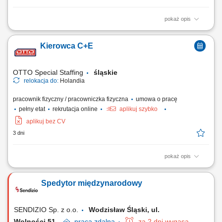
pokaż opis
Opis stanowiska Optymalne planowanie transportów i przekazywanie
zleceń kierowcom. Zapewnienie odpowiednich środków transportu do
Kierowca C+E
realizacji zamówień Klientów. Kontrola dostaw, odbiorów oraz pełnej
dokumentacji dystrybucyjnej. Kontrola jakości danych w systemie
SPEED. Telefoniczna i...
OTTO Special Staffing
śląskie
relokacja do:
Holandia
pracownik fizyczny / pracowniczka fizyczna
umowa o pracę
pełny etat
rekrutacja online
aplikuj szybko
aplikuj bez CV
3 dni
pokaż opis
Jako kierowca C+E odpowiada Pan/Pani za bezpieczną, efektywną i
zorientowaną na klienta realizację zleceń transportowych z
Spedytor międzynarodowy
wykorzystaniem ciągników siodłowych z naczepami oraz zestawów
pojazdów, zgodnie z obowiązującymi przepisami prawa, umowami z
klientami oraz wytycznymi firmy....
SENDIZIO Sp. z o.o.
Wodzisław Śląski, ul.
Wolności 51
praca
zdalna
za 2 dni wygasa