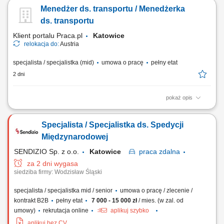
zgodnie z zakresem psychologii transportu. Budowanie profesjonalnych
Menedżer ds. transportu / Menedżerka
relacji z klientami oraz dbanie o wysoką jakość obsługi. Korzystanie z
nowoczesnych narzędzi cyfrowych wspierających codzienną pracę.
ds. transportu
Udział w...
Klient portalu Praca.pl
Katowice
relokacja do:
Austria
specjalista / specjalistka (mid)
umowa o pracę
pełny etat
2 dni
pokaż opis
Codzienne dysponowanie i operacyjne realizowanie
międzynarodowych transportów po etapie planowania nadrzędnego;
Specjalista / Specjalistka ds. Spedycji
Samodzielne porównywanie opcji transportowych i podejmowanie
ekonomicznych decyzji w bieżącej działalności; Koordynacja procesów
Międzynarodowej
i bezpośrednia komunikacja z klientami,...
SENDIZIO Sp. z o.o.
Katowice
praca
zdalna
za 2 dni wygasa
siedziba firmy: Wodzisław Śląski
specjalista / specjalistka mid / senior
umowa o pracę / zlecenie /
kontrakt B2B
pełny etat
7 000 - 15 000 zł
/ mies. (w zal. od
umowy)
rekrutacja online
aplikuj szybko
aplikuj bez CV