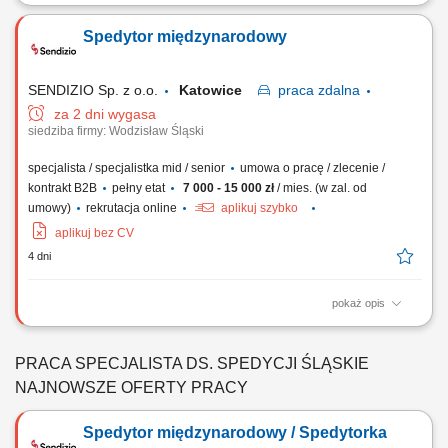
Jako kierowca C+E odpowiada Pan/Pani za bezpieczną, efektywną i
zorientowaną na klienta realizację zleceń transportowych z
Spedytor międzynarodowy
wykorzystaniem ciągników siodłowych z naczepami oraz zestawów
pojazdów, zgodnie z obowiązującymi przepisami prawa, umowami z
klientami oraz wytycznymi firmy....
SENDIZIO Sp. z o.o.
Katowice
praca
zdalna
za 2 dni wygasa
siedziba firmy: Wodzisław Śląski
specjalista / specjalistka mid / senior
umowa o pracę / zlecenie /
kontrakt B2B
pełny etat
7 000 - 15 000 zł
/ mies. (w zal. od
umowy)
rekrutacja online
aplikuj szybko
aplikuj bez CV
4 dni
pokaż opis
DO TWOICH OBOWIĄZKÓW BĘDZIE NALEŻEĆ: planowanie,
organizacja oraz koordynacja transportów międzynarodowych, bieżąca
współpraca z klientami oraz przewoźnikami, negocjowanie stawek i
PRACA SPECJALISTA DS. SPEDYCJI ŚLĄSKIE
warunków realizacji zleceń, nadzór nad prawidłowym przebiegiem
NAJNOWSZE OFERTY PRACY
transportów oraz terminowością...
Spedytor międzynarodowy / Spedytorka