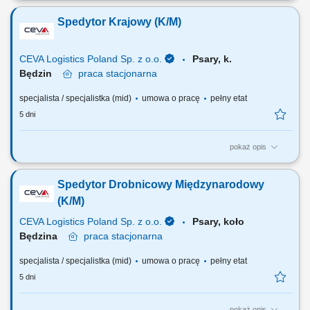
dystrybucyjnych; Zapewnienie odpowiednich środków transportu w celu
Spedytor Krajowy (K/M)
realizacji zleceń Klientów; Optymalne planowanie transportów; Kontrola
dostaw i odbiorów przesyłek dystrybucyjnych; Kontrola dokumentacji
dystrybucyjnej; Kontrola...
CEVA Logistics Poland Sp. z o.o.
Psary, k.
Będzin
praca
stacjonarna
specjalista / specjalistka (mid)
umowa o pracę
pełny etat
5 dni
pokaż opis
ZADANIA NA STANOWISKU PRACY Obsługa Klientów Oddziału w
zakresie spedycji krajowej; Organizowanie operacji transportowych
Spedytor Drobnicowy Międzynarodowy
przy zachowaniu ustalonych z Klientem warunków (czas transportu,
cena, jakość, itp.) oraz przy zachowaniu norm i procedur
(K/M)
obowiązujących w firmie; Planowanie dystrybucji;...
CEVA Logistics Poland Sp. z o.o.
Psary, koło
Będzina
praca
stacjonarna
specjalista / specjalistka (mid)
umowa o pracę
pełny etat
5 dni
pokaż opis