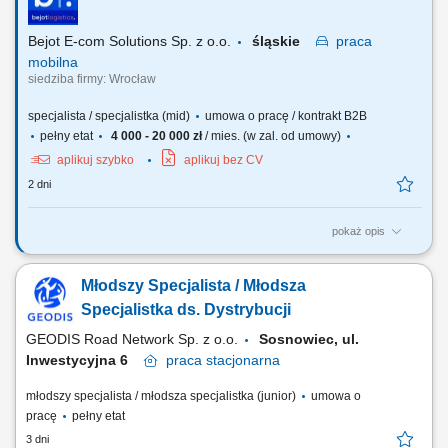
transportów i terminów dostaw, prowadzenie dokumentacji i
raportowanie wyników operacyjnych.
Bejot E-com Solutions Sp. z o.o.
śląskie
praca
mobilna
siedziba firmy: Wrocław
specjalista / specjalistka (mid)
umowa o pracę / kontrakt B2B
pełny etat
4 000 - 20 000 zł
/ mies. (w zal. od umowy)
aplikuj szybko
aplikuj bez CV
2 dni
pokaż opis
Twój zakres obowiązków: Aktywne pozyskiwanie nowych klientów
biznesowych; Sprzedaż usług transportu międzynarodowego oraz
Młodszy Specjalista / Młodsza
rozwiązań logistycznych; Budowanie i rozwijanie długofalowych relacji
z klientami; Prowadzenie spotkań handlowych i prezentacji oferty firmy;
Specjalistka ds. Dystrybucji
Negocjowanie warunków...
GEODIS Road Network Sp. z o.o.
Sosnowiec, ul.
Inwestycyjna 6
praca
stacjonarna
młodszy specjalista / młodsza specjalistka (junior)
umowa o
pracę
pełny etat
3 dni