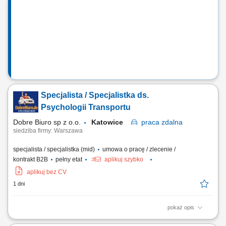
Disposition und begleitest internationale Transporte zuverlässig durch
die operative Abwicklung; Wirtschaftliche Entscheidungen: Du
vergleichst verfügbare...
Specjalista / Specjalistka ds.
Psychologii Transportu
Dobre Biuro sp z o.o.
Katowice
praca
zdalna
siedziba firmy: Warszawa
specjalista / specjalistka (mid)
umowa o pracę / zlecenie /
kontrakt B2B
pełny etat
aplikuj szybko
aplikuj bez CV
1 dni
pokaż opis
Opis stanowiska: Prowadzenie konsultacji i wsparcia psychologicznego