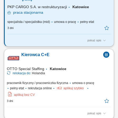
Negocjowanie warunków...
PKP CARGO S.A. w restrukturyzacji
Katowice
praca
stacjonarna
specjalista / specjalistka (mid)
umowa o pracę
pełny etat
3 dni
pokaż opis
Wyzwania jakie na Ciebie czekają: Składanie wniosków do zarządcy
infrastruktury na przejazdy pociągów Współpraca z innymi
Kierowca C+E
przewoźnikami zagranicznymi/ zarządcami infrastruktury w zakresie
obsługi pociągów poza granicami kraju Monitoring pociągów w
relacjach międzynarodowych; Nadzór...
OTTO Special Staffing
Katowice
relokacja do:
Holandia
pracownik fizyczny / pracowniczka fizyczna
umowa o pracę
pełny etat
rekrutacja online
aplikuj szybko
aplikuj bez CV
3 dni
pokaż opis