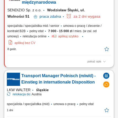
międzynarodowa
SENDIZIO Sp. z o.o.
Wodzisław Śląski, ul.
Wolności 51
praca
zdalna
za 2 dni wygasa
specjalista / specjalistka mid / senior
umowa o pracę / zlecenie /
kontrakt B2B
pełny etat
7 000 - 15 000 zł
/ mies. (w zal. od
umowy)
rekrutacja online
aplikuj szybko
aplikuj bez CV
8 godz.
pokaż opis
Opis stanowiska: planowanie i koordynacja transportów
międzynarodowych, współpraca z klientami i przewoźnikami,
Transport Manager Polnisch (m/w/d) -
negocjowanie stawek i warunków realizacji zleceń, nadzór nad
terminowością dostaw oraz rozwiązywanie problemów operacyjnych,
Einstieg in internationale Disposition
prowadzenie dokumentacji transportowej i ewidencji...
LKW WALTER
śląskie
relokacja do:
Austria
specjalista / specjalistka (mid)
umowa o pracę
pełny etat
1 dni