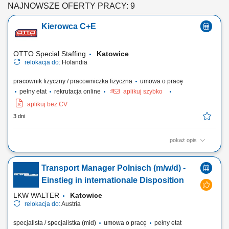
NAJNOWSZE OFERTY PRACY: 9
Kierowca C+E
OTTO Special Staffing
Katowice
relokacja do:
Holandia
pracownik fizyczny / pracowniczka fizyczna
umowa o pracę
pełny etat
rekrutacja online
aplikuj szybko
aplikuj bez CV
3 dni
pokaż opis
Jako kierowca C+E odpowiada Pan/Pani za bezpieczną, efektywną i
zorientowaną na klienta realizację zleceń transportowych z
Transport Manager Polnisch (m/w/d) -
wykorzystaniem ciągników siodłowych z naczepami oraz zestawów
pojazdów, zgodnie z obowiązującymi przepisami prawa, umowami z
Einstieg in internationale Disposition
klientami oraz wytycznymi firmy....
LKW WALTER
Katowice
relokacja do:
Austria
specjalista / specjalistka (mid)
umowa o pracę
pełny etat