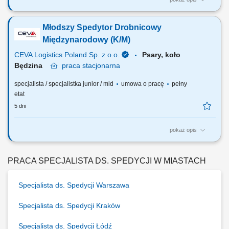
ZADANIA NA STANOWISKU PRACY Obsługa Klientów Oddziału w
zakresie spedycji międzynarodowej; Organizowanie operacji
Młodszy Spedytor Drobnicowy
transportowych przy zachowaniu ustalonych z Klientem warunków
(czas transportu, cena, jakość, itp.) oraz przy zachowaniu norm i
Międzynarodowy (K/M)
procedur obowiązujących w firmie; Współpraca z...
CEVA Logistics Poland Sp. z o.o.
Psary, koło
Będzina
praca
stacjonarna
specjalista / specjalistka junior / mid
umowa o pracę
pełny
etat
5 dni
pokaż opis
ZADANIA NA STANOWISKU PRACY Obsługa Klientów Oddziału w
zakresie spedycji międzynarodowej; Organizowanie operacji
transportowych przy zachowaniu ustalonych z Klientem warunków
PRACA SPECJALISTA DS. SPEDYCJI W MIASTACH
(czas transportu, cena, jakość, itp.) oraz przy zachowaniu norm i
procedur obowiązujących w firmie; Współpraca z...
Specjalista ds. Spedycji Warszawa
Specjalista ds. Spedycji Kraków
Specjalista ds. Spedycji Łódź