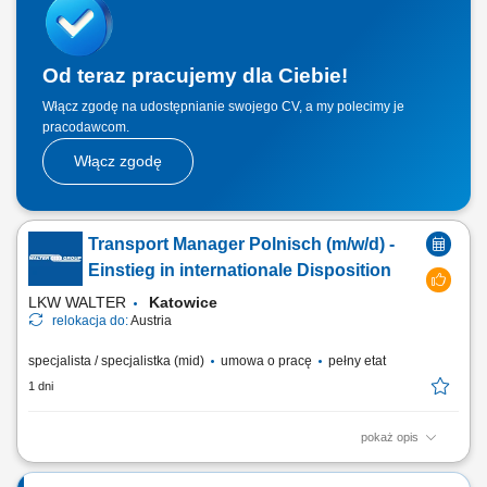
terminowością dostaw oraz rozwiązywanie problemów operacyjnych,
prowadzenie dokumentacji transportowej i ewidencji...
Od teraz pracujemy dla Ciebie!
Włącz zgodę na udostępnianie swojego CV, a my polecimy je
pracodawcom.
Włącz zgodę
Transport Manager Polnisch (m/w/d) -
Einstieg in internationale Disposition
LKW WALTER
Katowice
relokacja do:
Austria
specjalista / specjalistka (mid)
umowa o pracę
pełny etat
1 dni
pokaż opis
Stellenbeschreibung Deine Aufgaben Transportabwicklung: Nach der
übergeordneten Transportplanung übernimmst du die tägliche