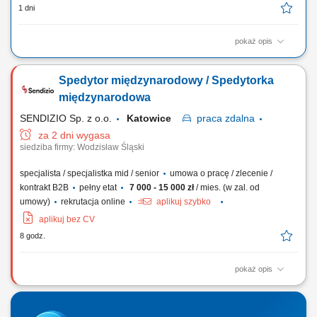
1 dni
pokaż opis
Stellenbeschreibung Deine Aufgaben Transportabwicklung: Nach der
übergeordneten Transportplanung übernimmst du die tägliche
Spedytor międzynarodowy / Spedytorka
Disposition und begleitest internationale Transporte zuverlässig durch
die operative Abwicklung; Wirtschaftliche Entscheidungen: Du
międzynarodowa
vergleichst verfügbare...
SENDIZIO Sp. z o.o.
Katowice
praca
zdalna
za 2 dni wygasa
siedziba firmy: Wodzisław Śląski
specjalista / specjalistka mid / senior
umowa o pracę / zlecenie /
kontrakt B2B
pełny etat
7 000 - 15 000 zł
/ mies. (w zal. od
umowy)
rekrutacja online
aplikuj szybko
aplikuj bez CV
8 godz.
pokaż opis
Opis stanowiska: planowanie i koordynacja transportów
międzynarodowych, współpraca z klientami i przewoźnikami,
negocjowanie stawek i warunków realizacji zleceń, nadzór nad