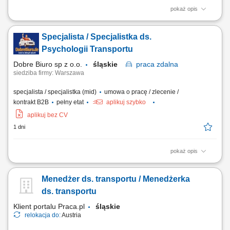
pokaż opis
Stellenbeschreibung Deine Aufgaben Transportabwicklung: Nach der
übergeordneten Transportplanung übernimmst du die tägliche
Specjalista / Specjalistka ds.
Disposition und begleitest internationale Transporte zuverlässig durch
die operative Abwicklung; Wirtschaftliche Entscheidungen: Du
Psychologii Transportu
vergleichst verfügbare...
Dobre Biuro sp z o.o.
śląskie
praca
zdalna
siedziba firmy: Warszawa
specjalista / specjalistka (mid)
umowa o pracę / zlecenie /
kontrakt B2B
pełny etat
aplikuj szybko
aplikuj bez CV
1 dni
pokaż opis
Opis stanowiska: Prowadzenie konsultacji i wsparcia psychologicznego
zgodnie z zakresem psychologii transportu. Budowanie profesjonalnych
Menedżer ds. transportu / Menedżerka
relacji z klientami oraz dbanie o wysoką jakość obsługi. Korzystanie z
nowoczesnych narzędzi cyfrowych wspierających codzienną pracę.
ds. transportu
Udział w...
Klient portalu Praca.pl
śląskie
relokacja do:
Austria