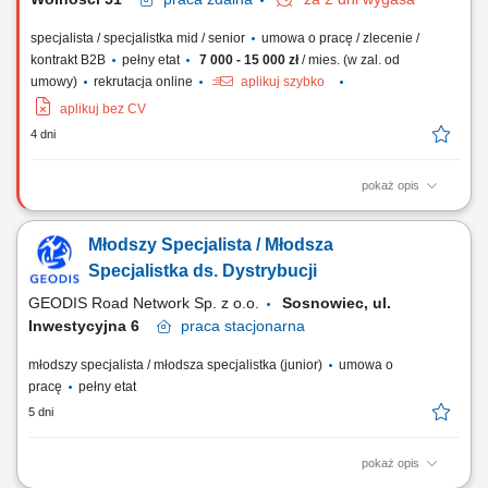
specjalista / specjalistka mid / senior
umowa o pracę / zlecenie /
kontrakt B2B
pełny etat
7 000 - 15 000 zł
/ mies. (w zal. od
umowy)
rekrutacja online
aplikuj szybko
aplikuj bez CV
4 dni
pokaż opis
DO TWOICH OBOWIĄZKÓW BĘDZIE NALEŻEĆ: planowanie,
organizacja oraz koordynacja transportów międzynarodowych, bieżąca
Młodszy Specjalista / Młodsza
współpraca z klientami oraz przewoźnikami, negocjowanie stawek i
warunków realizacji zleceń, nadzór nad prawidłowym przebiegiem
Specjalistka ds. Dystrybucji
transportów oraz terminowością...
GEODIS Road Network Sp. z o.o.
Sosnowiec, ul.
Inwestycyjna 6
praca
stacjonarna
młodszy specjalista / młodsza specjalistka (junior)
umowa o
pracę
pełny etat
5 dni
pokaż opis
Twój zakres obowiązków Przekazywanie kierowcom zleceń