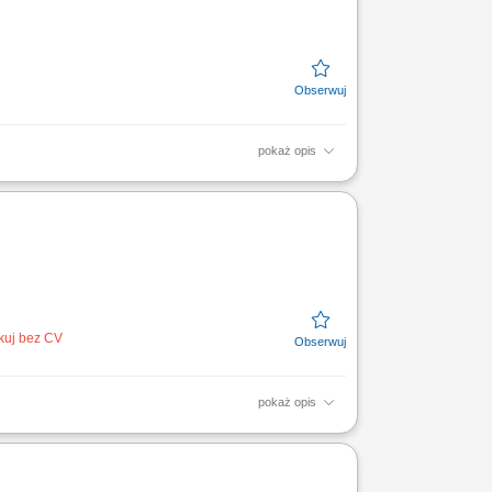
pokaż opis
raz schematów montażowych, cięcie,
e, skręcanie oraz...
ikuj bez CV
pokaż opis
aniem parametrów maszyn i systemu
ji pracy na produkcji;...