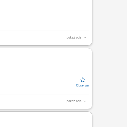
pokaż opis
wiązań technicznych, w tym modernizacji i retrofitów
pokaż opis
fowanie, szpachlowanie i matowanie
ierowania zgodnie z...