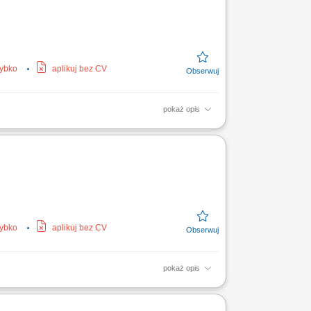
zybko
aplikuj bez CV
pokaż opis
anie wprowadzania dokumentów do systemu
ch, samodzielne...
zybko
aplikuj bez CV
pokaż opis
kumentów w systemie Enova;
rtów dla instytucji publicznych;...