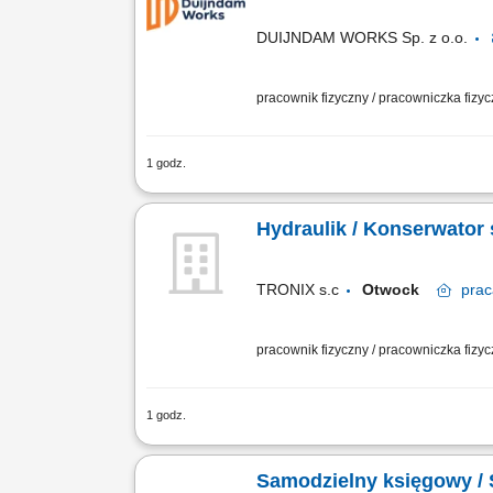
DUIJNDAM WORKS Sp. z o.o.
pracownik fizyczny / pracowniczka fizy
1 godz.
Opis stanowiska Twoim głównym celem 
bieżącego programowania i kalibracji 
Hydraulik / Konserwator
TRONIX s.c
Otwock
prac
pracownik fizyczny / pracowniczka fizy
1 godz.
Zadania: Konserwacja instalacji sanit
Nadzór nad terminowym realizowaniem
Samodzielny księgowy / 