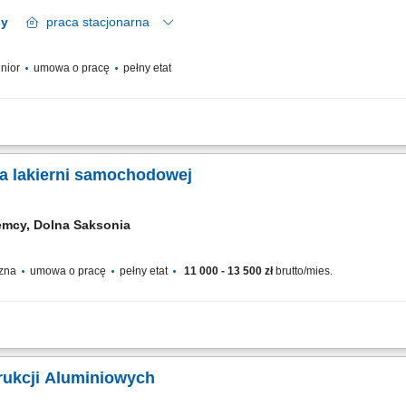
2 regiony
praca
stacjonarna
enior
umowa o pracę
pełny etat
icznych oraz dobór technologii napraw układów hydraulicznych; Projektowanie roz
czne dla inżynierów serwisu podczas prac na obiektach; Opracowywanie procedur...
a lakierni samochodowej
emcy, Dolna Saksonia
czna
umowa o pracę
pełny etat
11 000 - 13 500 zł
brutto/mies.
ojazdów ciężarowych i użytkowych do prac lakierniczych (m.in. czyszczenie, szli
 materiałów niezbędnych do procesu lakierowania; wykonywanie natryskowego lak
rukcji Aluminiowych