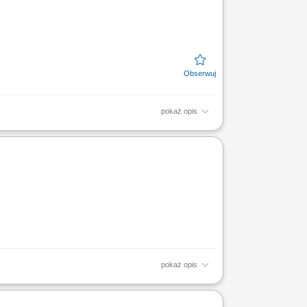
pokaż opis
 DO ZADAŃ OSOBY ZATRUDNIONEJ NA TYM
ydaktycznymi oraz jednostkami...
pokaż opis
cznych zgodnie z obowiązującymi przepisami oraz
cja baz...