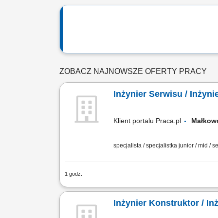
ZOBACZ NAJNOWSZE OFERTY PRACY
Inżynier Serwisu / Inżyn
Klient portalu Praca.pl
Małko
specjalista / specjalistka junior / mid / s
1 godz.
Realizacja zleceń serwisowych zgodni
i koordynacja kontraktów serwisowych,
Inżynier Konstruktor / In