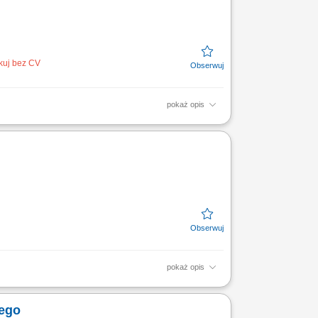
ikuj bez CV
pokaż opis
szynami Flowpack i Netting. Podejmiesz się
niem linii oraz...
pokaż opis
resowa ocena stanu technicznego budynków,
iego