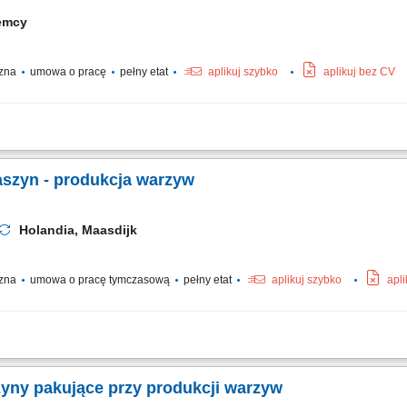
iemcy
czna
umowa o pracę
pełny etat
aplikuj szybko
aplikuj bez CV
ycznych do pojazdów transportowych, praca na podstawie rysunku technicznego o
niowych, wykonywanie szczepień i krótkich spawów metodą MIG 131 (puls), wierceni
aszyn - produkcja warzyw
Holandia, Maasdijk
czna
umowa o pracę tymczasową
pełny etat
aplikuj szybko
apl
ługą maszyn pakujących (Flowpack / Netting) wymianą folii w maszynach; ustawi
cesu pakowania; współpracą z teamleaderem oraz zespołem; wspieraniem organizac
yny pakujące przy produkcji warzyw