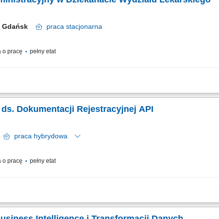
Gdańsk
praca
stacjonarna
 o pracę
pełny etat
-ekonomiczna Wymiar czasu pracy: pełny etat Zatrudnienie na umowę o pracę
 kancelaryjno-biurowa Dziekana i Prodziekanów, współpraca z nauczycielami d
a ds. Dokumentacji Rejestracyjnej API
ony
praca
hybrydowa
 o pracę
pełny etat
opracowywanie dokumentacji rejestracyjnej dla aktywnych substancji farmaceuty
ie procesów związanych z rejestracją API zgodnie z przyjętą strategią. Aktualiza
Business Intelligence i Transformacji Danych