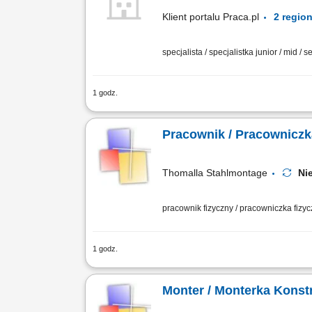
Klient portalu Praca.pl
specjalista / specjalistka junior / mid / s
1 godz.
Analiza, rozwiązywanie problemów techn
istniejących układów; Wsparcie techni
Pracownik / Pracowniczk
Thomalla Stahlmontage
Ni
pracownik fizyczny / pracowniczka fizy
1 godz.
przygotowywanie elementów karoserii p
powierzchni) dobór oraz przygotowanie
Monter / Monterka Konst