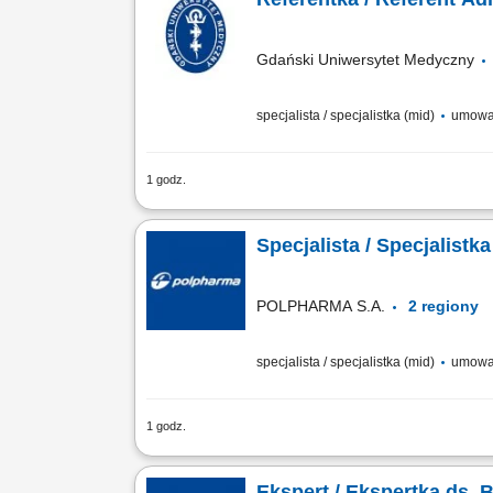
Gdański Uniwersytet Medyczny
specjalista / specjalistka (mid)
umowa
1 godz.
Grupa pracowników: administracyjno
STANOWISKU BĘDZIE NALEŻAŁO: obsługa
Specjalista / Specjalistk
POLPHARMA S.A.
2 regi
specjalista / specjalistka (mid)
umowa
1 godz.
Zakres obowiązków: Przygotowywanie i 
międzynarodowymi wytycznymi. Prowadzen
Ekspert / Ekspertka ds. 