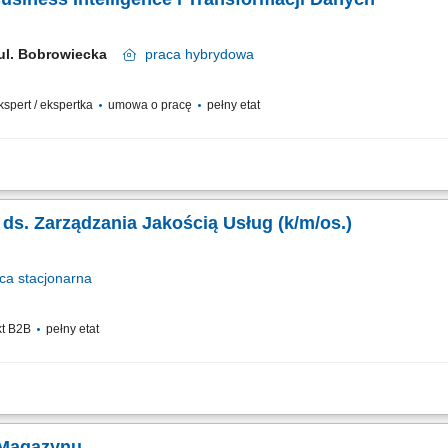
 ul. Bobrowiecka
praca
hybrydowa
ekspert / ekspertka
umowa o pracę
pełny etat
w pracy z danymi, potrafi wyłapywać wzorce, odchylenia i ryzyka, a przy tym chce
ędziesz brać aktywny udział w cyfrowej transformacji obszaru Group Pricing poprz
a ds. Zarządzania Jakością Usług (k/m/os.)
ca
stacjonarna
kt B2B
pełny etat
 usuwanie przyczyn awarii usług u klientów masowych; Ocena wpływu infrastruktury
planów naprawczych; Prowadzenie ciągłego monitoringu sieci oraz przygotowywan
 Magazynu