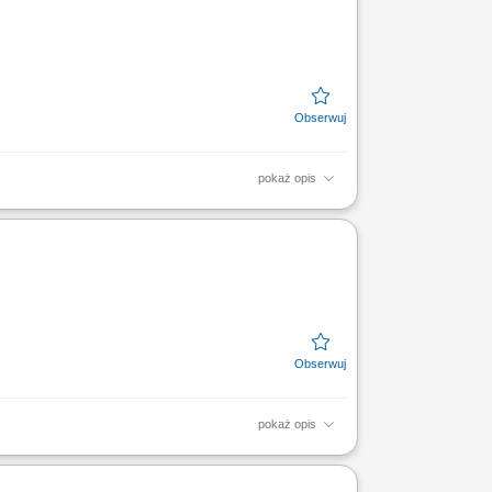
pokaż opis
 rozwijać nowoczesne narzędzia wspierające
ez...
pokaż opis
 sieciowej i systemów na jakość usług;
ie analiz;