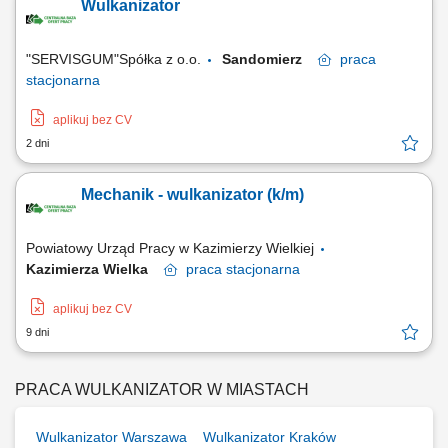
Wulkanizator
"SERVISGUM"Spółka z o.o.
Sandomierz
praca
stacjonarna
aplikuj bez CV
2 dni
Mechanik - wulkanizator (k/m)
Powiatowy Urząd Pracy w Kazimierzy Wielkiej
Kazimierza Wielka
praca
stacjonarna
aplikuj bez CV
9 dni
PRACA WULKANIZATOR W MIASTACH
Wulkanizator Warszawa
Wulkanizator Kraków