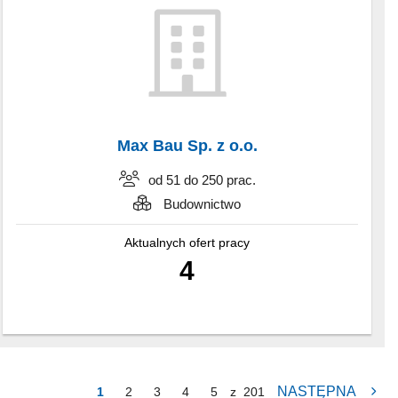
Max Bau Sp. z o.o.
od 51 do 250 prac.
Budownictwo
Aktualnych ofert pracy
4
NASTĘPNA
1
2
3
4
5
z
201