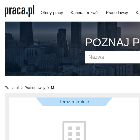
Oferty pracy
Kariera i rozwój
Pracodawcy
Ka
POZNAJ 
Praca.pl
Pracodawcy
M
Teraz rekrutuje