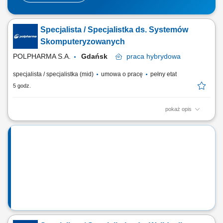
Specjalista / Specjalistka ds. Systemów
Skomputeryzowanych
POLPHARMA S.A.
Gdańsk
praca
hybrydowa
specjalista / specjalistka (mid)
umowa o pracę
pełny etat
5 godz.
pokaż opis
Twój zakres obowiązków: Nadzór nas procesami serializacji i agregacji
w obszarze Operacji Przemysłowych; Administracja systemem
Track&Trace – poziomy L2, L3; Nadzór nad procesem wymiany danych
serializacyjnych pomiędzy Polpharmą, a podmiotami zewnętrznymi;
Wsparcie dla biznesu na polu...