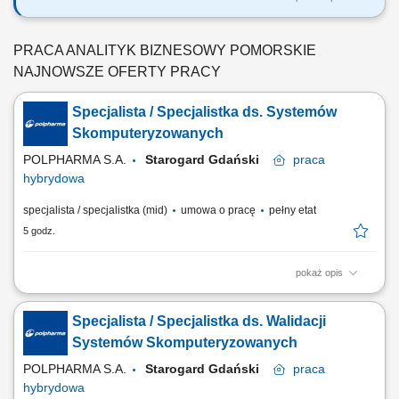
Masz praktyczne doświadczenie w tworzeniu planogramów, space
planningu lub zarządzaniu przestrzenią sprzedażową? Potrafisz
analizować rotację produktów, marżę, sprzedaż oraz wskaźniki
PRACA ANALITYK BIZNESOWY POMORSKIE
efektywności powierzchni, a następnie przekładać dane na konkretne
NAJNOWSZE OFERTY PRACY
rozwiązania ekspozycyjne?...
Specjalista / Specjalistka ds. Systemów
Skomputeryzowanych
POLPHARMA S.A.
Starogard Gdański
praca
hybrydowa
specjalista / specjalistka (mid)
umowa o pracę
pełny etat
5 godz.
pokaż opis
Twój zakres obowiązków: Nadzór nas procesami serializacji i agregacji
w obszarze Operacji Przemysłowych; Administracja systemem
Specjalista / Specjalistka ds. Walidacji
Track&Trace – poziomy L2, L3; Nadzór nad procesem wymiany danych
serializacyjnych pomiędzy Polpharmą, a podmiotami zewnętrznymi;
Systemów Skomputeryzowanych
Wsparcie dla biznesu na polu...
POLPHARMA S.A.
Starogard Gdański
praca
hybrydowa