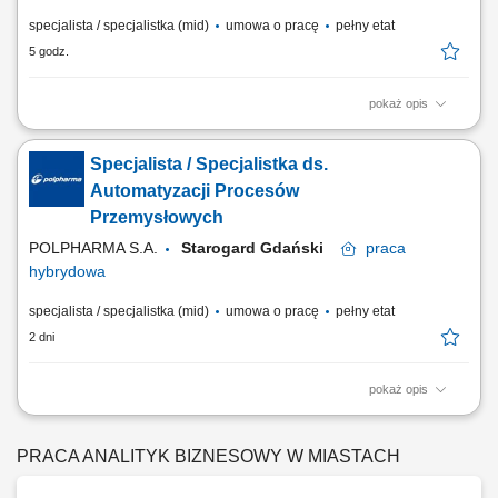
specjalista / specjalistka (mid)
umowa o pracę
pełny etat
5 godz.
pokaż opis
Zakres obowiązków: Zapewnienie prawidłowego funkcjonowania
systemów informatycznych wspierających procesy produkcyjne.
Specjalista / Specjalistka ds.
Zarządzanie i rozwój obszaru Track&Trace, serializacji oraz agregacji
danych produkcyjnych. Analiza zgłoszeń i problemów użytkowników
Automatyzacji Procesów
oraz współpraca przy ich...
Przemysłowych
POLPHARMA S.A.
Starogard Gdański
praca
hybrydowa
specjalista / specjalistka (mid)
umowa o pracę
pełny etat
2 dni
pokaż opis
Zakres obowiązków: Nadzór nad systemami serializacji i agregacji
wykorzystywanymi w procesach produkcyjnych. Administracja oraz
utrzymanie systemu Track&Trace na poziomie wsparcia L2 i L3.
PRACA ANALITYK BIZNESOWY W MIASTACH
Monitorowanie poprawności wymiany danych serializacyjnych
pomiędzy organizacją a partnerami...