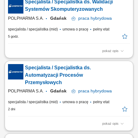
Specjalista / Specjalistka ds. Walidacji
Systemów Skomputeryzowanych
POLPHARMA S.A.
Gdańsk
praca
hybrydowa
specjalista / specjalistka (mid)
umowa o pracę
pełny etat
5 godz.
pokaż opis
Zakres obowiązków: Zapewnienie prawidłowego funkcjonowania
systemów informatycznych wspierających procesy produkcyjne.
Specjalista / Specjalistka ds.
Zarządzanie i rozwój obszaru Track&Trace, serializacji oraz agregacji
danych produkcyjnych. Analiza zgłoszeń i problemów użytkowników
Automatyzacji Procesów
oraz współpraca przy ich...
Przemysłowych
POLPHARMA S.A.
Gdańsk
praca
hybrydowa
specjalista / specjalistka (mid)
umowa o pracę
pełny etat
2 dni
pokaż opis
Zakres obowiązków: Nadzór nad systemami serializacji i agregacji
wykorzystywanymi w procesach produkcyjnych. Administracja oraz