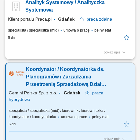
Analityk Systemowy / Analityczka
utrzymanie systemu Track&Trace na poziomie wsparcia L2 i L3.
Monitorowanie poprawności wymiany danych serializacyjnych
Systemowa
pomiędzy organizacją a partnerami...
Klient portalu Praca.pl
Gdańsk
praca
zdalna
specjalista / specjalistka (mid)
umowa o pracę
pełny etat
5 dni
pokaż opis
analiza systemowa i projektowa zmian w rozwijanych systemach IT,
diagnozowanie oraz rozwiązywanie problemów związanych z
Koordynator / Koordynatorka ds.
działaniem aplikacji, przygotowywanie i aktualizacja dokumentacji
wymagań systemowych oraz dokumentacji projektowej, weryfikacja
Planogramów i Zarządzania
zgodności tworzonych rozwiązań z...
Przestrzenią Sprzedażową Dział
Ekspozycji Produktowej Aptek
Gemini Polska Sp. z o.o.
Gdańsk
praca
hybrydowa
specjalista / specjalistka (mid) / kierownik / kierowniczka /
koordynator / koordynatorka
umowa o pracę
pełny etat
6 dni
pokaż opis