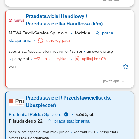
Samodzielne docieranie do sektora przedsiębiorstw i doradztwo w
zakresie optymalizacji finansów (kredyty, leasing, faktoring). Rozwój
Przedstawiciel Handlowy /
kompetencji doradczych zmierzający do samodzielnego zarządzania
pełnym portfolio usług bankowych. Prowadzenie rozmów handlowych
Przedstawicielka Handlowa (k/m)
przez telefon z wykorzystaniem...
MEWA Textil-Service Sp. z o.o.
łódzkie
praca
stacjonarna
dziś wygasa
specjalista / specjalistka mid / junior / senior
umowa o pracę
pełny etat
aplikuj szybko
aplikuj bez CV
5 dni
pokaż opis
Dodatkowe informacje: System wynagrodzeń: stała podstawa
wynagrodzenia + premia za wyniki Samochód służbowy: tak Telefon +
Przedstawiciel / Przedstawicielka ds.
laptop: tak Typ klienta: B2B Zakres obowiązków: Aktywne pozyskiwanie
nowych klientów Realizowanie planów sprzedażowych Samodzielne
Ubezpieczeń
zarządzanie sukcesem swojego regionu
Prudential Polska Sp. z o.o.
Łódź, ul.
Piłsudskiego 22
praca
stacjonarna
specjalista / specjalistka mid / junior
kontrakt B2B
pełny etat /
tymczasowa/dodatkowa