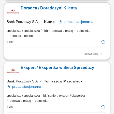
nawiązywanie i utrzymywanie relacji z Klientami, realizacja celów
Doradca / Doradczyni Klienta
sprzedażowych, kształtowanie pozytywnego wizerunku Banku poprzez
wysoką jakość obsługi, operacyjna obsługa Klientów detalicznych,
małych i średnich firm.
Bank Pocztowy S.A.
Kutno
praca
stacjonarna
specjalista / specjalistka (mid)
umowa o pracę
pełny etat
rekrutacja online
4 dni
pokaż opis
Twój zakres obowiązków diagnozowanie potrzeb i oczekiwań Klientów,
nawiązywanie i utrzymywanie relacji z Klientami, realizacja celów
Ekspert / Ekspertka w Sieci Sprzedaży
sprzedażowych, kształtowanie pozytywnego wizerunku Banku poprzez
wysoką jakość obsługi, operacyjna obsługa Klientów detalicznych,
małych i średnich firm.
Bank Pocztowy S.A.
Tomaszów Mazowiecki
praca
stacjonarna
specjalista / specjalistka mid / senior / ekspert / ekspertka
umowa o pracę
pełny etat
4 dni