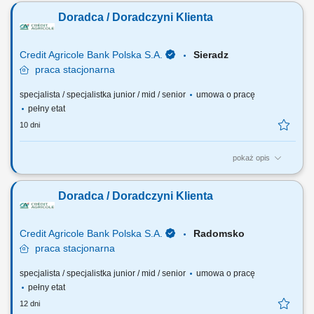
partnerskiej – z odpowiedzialnością za jej wyniki biznesowe i stabilny
Doradca / Doradczyni Klienta
wzrost. Wyznaczanie kierunku działań sprzedażowych oraz
konsekwentna realizacja celów. Aktywne pozyskiwanie klientów i
rozwijanie lokalnego rynku. Budowanie...
Credit Agricole Bank Polska S.A.
Sieradz
praca
stacjonarna
specjalista / specjalistka junior / mid / senior
umowa o pracę
pełny etat
10 dni
pokaż opis
Jakie będą Twoje zadania: Pozyskiwanie nowych klientów oraz
telefoniczne umawianie spotkań. Dopasowywanie produktów
Doradca / Doradczyni Klienta
finansowych do potrzeb klientów. Wsparcie klientów w bankowości
codziennej, internetowej i mobilnej. Aktywna sprzedaż produktów
bankowych i ubezpieczeniowych. Realizacja...
Credit Agricole Bank Polska S.A.
Radomsko
praca
stacjonarna
specjalista / specjalistka junior / mid / senior
umowa o pracę
pełny etat
12 dni