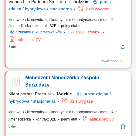
Vienna Life Partners Sp. z o.o.
łódzkie
praca
zdalna / hybrydowa / stacjonarna
dziś wygasa
kierownik / kierowniczka / koordynator / koordynatorka / menedżer
/ menedżerka
kontrakt B2B
pełny etat
Szukamy kilku pracowników
aplikuj szybko
aplikuj bez CV
8 dni
pokaż opis
Twój zakres obowiązków: Twoim zadaniem będzie prowadzenie
rekrutacji i zbudowanie zespołu Doradców Ubezpieczeniowych.
Menedżer / Menedżerka Zespołu
Będziesz zarządzał/a podległym zespołem Doradców
Ubezpieczeniowych. Będziesz odpowiedzialny/a za wdrożenie
Sprzedaży
Doradców w Twoim zespole w sprzedaż produktów...
Klient portalu Praca.pl
łódzkie
praca
zdalna /
hybrydowa / stacjonarna
dziś wygasa
kierownik / kierowniczka / koordynator / koordynatorka / menedżer
/ menedżerka
kontrakt B2B
pełny etat
aplikuj bez CV
8 dni