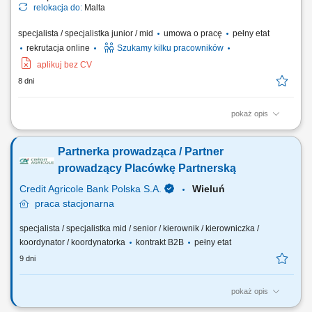
relokacja do:
Malta
specjalista / specjalistka junior / mid
umowa o pracę
pełny etat
rekrutacja online
Szukamy kilku pracowników
aplikuj bez CV
8 dni
pokaż opis
Zakres obowiązków: Telefoniczny kontakt z klientami zainteresowanymi
ofertą. Sprzedaż usług z obszaru finansów, w tym szkoleń z zakresu
Partnerka prowadząca / Partner
edukacji finansowej. Budowanie długofalowych relacji z klientami.
Pozyskiwanie nowych klientów i rozwijanie współpracy z partnerami
prowadzący Placówkę Partnerską
biznesowymi....
Credit Agricole Bank Polska S.A.
Wieluń
praca
stacjonarna
specjalista / specjalistka mid / senior / kierownik / kierowniczka /
koordynator / koordynatorka
kontrakt B2B
pełny etat
9 dni
pokaż opis
Jakie będą Twoje zadania: Budowanie i rozwijanie placówki