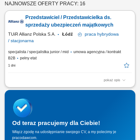
NAJNOWSZE OFERTY PRACY: 16
Przedstawiciel / Przedstawicielka ds.
sprzedaży ubezpieczeń majątkowych
TUiR Allianz Polska S.A.
Łódź
praca
hybrydowa
/ stacjonarna
specjalista / specjalistka junior / mid
umowa agencyjna / kontrakt
B2B
pełny etat
1 dni
pokaż opis
Zakres obowiązków: Budowanie i rozwijanie relacji z klientami; Analiza
potrzeb klientów i dobór odpowiednich rozwiązań ubezpieczeniowych;
Prowadzenie spotkań online i stacjonarnych; Rozwijanie własnego
portfela klientów; Aktywne pozyskiwanie nowych kontaktów
biznesowych; Realizacja...
Od teraz pracujemy dla Ciebie!
Włącz zgodę na udostępnianie swojego CV, a my polecimy je
pracodawcom.