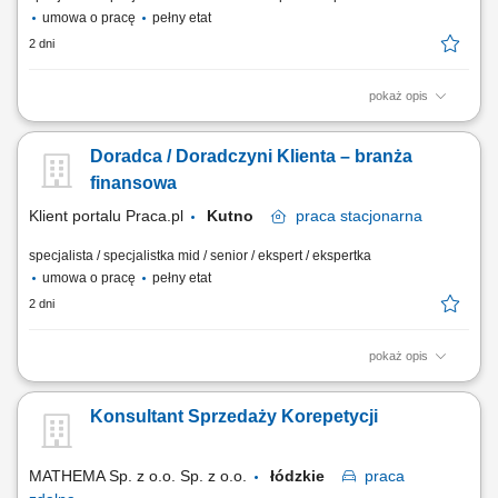
umowa o pracę
pełny etat
2 dni
pokaż opis
Aktywne pozyskiwanie klientów i budowanie z nimi długofalowych
relacji. Diagnozowanie potrzeb klientów i dopasowywanie
Doradca / Doradczyni Klienta – branża
odpowiednich rozwiązań finansowych. Sprzedaż produktów
bankowych, w tym funduszy inwestycyjnych. Operacyjna obsługa
finansowa
klientów indywidualnych i firm z sektora MŚP....
Klient portalu Praca.pl
Kutno
praca
stacjonarna
specjalista / specjalistka mid / senior / ekspert / ekspertka
umowa o pracę
pełny etat
2 dni
pokaż opis
Aktywne pozyskiwanie klientów i budowanie z nimi długofalowych
relacji. Diagnozowanie potrzeb klientów i dopasowywanie
Konsultant Sprzedaży Korepetycji
odpowiednich rozwiązań finansowych. Sprzedaż produktów
bankowych, w tym funduszy inwestycyjnych. Operacyjna obsługa
klientów indywidualnych i firm z sektora MŚP....
MATHEMA Sp. z o.o. Sp. z o.o.
łódzkie
praca