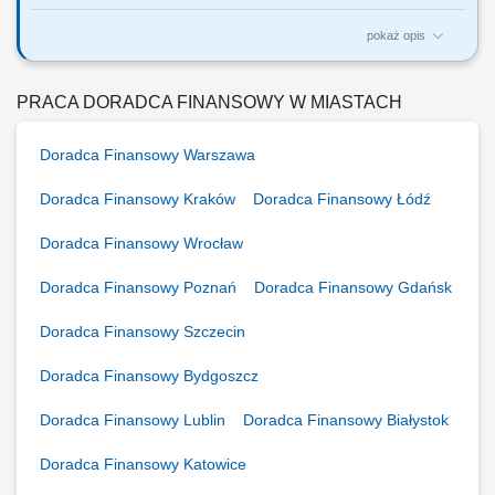
pokaż opis
Jakie będą Twoje zadania: Pozyskiwanie nowych klientów oraz
telefoniczne umawianie spotkań. Dopasowywanie produktów
finansowych do potrzeb klientów. Wsparcie klientów w bankowości
PRACA DORADCA FINANSOWY W MIASTACH
codziennej, internetowej i mobilnej. Aktywna sprzedaż produktów
bankowych i ubezpieczeniowych. Realizacja...
Doradca Finansowy Warszawa
Doradca Finansowy Kraków
Doradca Finansowy Łódź
Doradca Finansowy Wrocław
Doradca Finansowy Poznań
Doradca Finansowy Gdańsk
Doradca Finansowy Szczecin
Doradca Finansowy Bydgoszcz
Doradca Finansowy Lublin
Doradca Finansowy Białystok
Doradca Finansowy Katowice