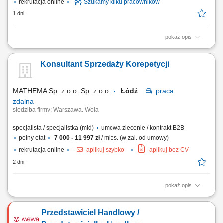
rekrutacja online
Szukamy kilku pracowników
1 dni
pokaż opis
Zakres obowiązków: Prowadzenie telefonicznych rozmów z klientami
zainteresowanymi ofertą. Sprzedaż usług związanych z finansami, w
Konsultant Sprzedaży Korepetycji
tym szkoleń z zakresu edukacji finansowej. Budowanie relacji z
klientami oraz pozyskiwanie nowych kontaktów dla partnerów
biznesowych. Realizacja celów...
MATHEMA Sp. z o.o. Sp. z o.o.
Łódź
praca
zdalna
siedziba firmy: Warszawa, Wola
specjalista / specjalistka (mid)
umowa zlecenie / kontrakt B2B
pełny etat
7 000 - 11 997 zł
/ mies. (w zal. od umowy)
rekrutacja online
aplikuj szybko
aplikuj bez CV
2 dni
pokaż opis
Opis stanowiska: Zapewniamy ciepłą bazę klientów – zainteresowani
rodzice zapisują się sami. Praca w CRM systemie gdzie prowadzimy
Przedstawiciel Handlowy /
klientów, wykonujemy połączenia przez IP-telefon i zapisujemy