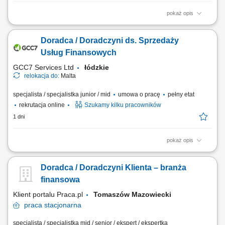
pokaż opis
Zakres obowiązków: Telefoniczny kontakt z klientami zainteresowanymi
ofertą. Sprzedaż usług z obszaru finansów, w tym szkoleń dotyczących
Doradca / Doradczyni ds. Sprzedaży
edukacji finansowej. Budowanie długofalowych relacji z klientami oraz
pozyskiwanie nowych odbiorców dla partnerów biznesowych.
Usług Finansowych
Realizacja celów...
GCC7 Services Ltd
łódzkie
relokacja do:
Malta
specjalista / specjalistka junior / mid
umowa o pracę
pełny etat
rekrutacja online
Szukamy kilku pracowników
1 dni
pokaż opis
Zakres obowiązków: Prowadzenie telefonicznych rozmów z klientami
zainteresowanymi ofertą. Sprzedaż usług związanych z finansami, w
Doradca / Doradczyni Klienta – branża
tym szkoleń z zakresu edukacji finansowej. Budowanie relacji z
klientami oraz pozyskiwanie nowych kontaktów dla partnerów
finansowa
biznesowych. Realizacja celów...
Klient portalu Praca.pl
Tomaszów Mazowiecki
praca
stacjonarna
specjalista / specjalistka mid / senior / ekspert / ekspertka