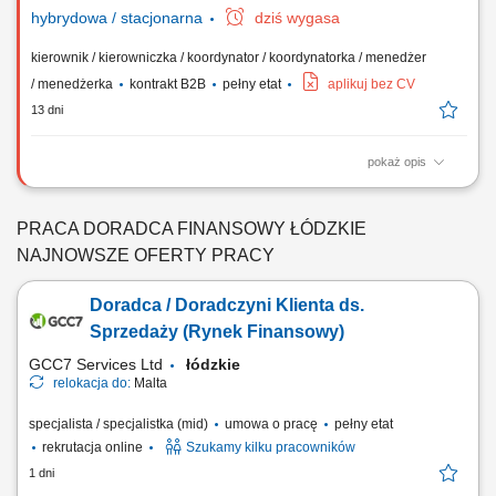
hybrydowa / stacjonarna
dziś wygasa
kierownik / kierowniczka / koordynator / koordynatorka / menedżer
/ menedżerka
kontrakt B2B
pełny etat
aplikuj bez CV
13 dni
pokaż opis
Prowadzenie procesów rekrutacyjnych Kształtowanie zespołu
Doradców Ubezpieczeniowych. Zarządzanie i rozwijanie kompetencji
podległego zespołu. Wdrażanie nowych Doradców i wsparcie ich w
PRACA DORADCA FINANSOWY ŁÓDZKIE
zakresie sprzedaży ubezpieczeń. Realizacja celów sprzedażowych.
NAJNOWSZE OFERTY PRACY
Monitorowanie wyników i jakości...
Doradca / Doradczyni Klienta ds.
Sprzedaży (Rynek Finansowy)
GCC7 Services Ltd
łódzkie
relokacja do:
Malta
specjalista / specjalistka (mid)
umowa o pracę
pełny etat
rekrutacja online
Szukamy kilku pracowników
1 dni