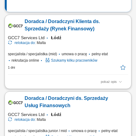
Doradca / Doradczyni Klienta ds.
Sprzedaży (Rynek Finansowy)
GCC7 Services Ltd
Łódź
relokacja do:
Malta
specjalista / specjalistka (mid)
umowa o pracę
pełny etat
rekrutacja online
Szukamy kilku pracowników
1 dni
pokaż opis
Zakres obowiązków: Telefoniczny kontakt z klientami zainteresowanymi
ofertą. Sprzedaż usług z obszaru finansów, w tym szkoleń dotyczących
Doradca / Doradczyni ds. Sprzedaży
edukacji finansowej. Budowanie długofalowych relacji z klientami oraz
pozyskiwanie nowych odbiorców dla partnerów biznesowych.
Usług Finansowych
Realizacja celów...
GCC7 Services Ltd
Łódź
relokacja do:
Malta
specjalista / specjalistka junior / mid
umowa o pracę
pełny etat