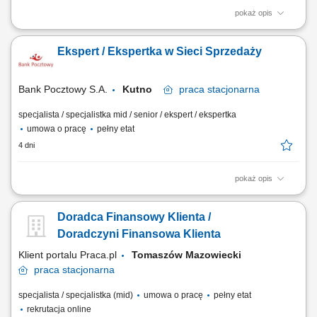
pokaż opis
Twój zakres obowiązków Diagnozowanie potrzeb i oczekiwań Klientów;
Aktywne pozyskiwanie Klientów i utrzymywanie z nimi pozytywnych
Ekspert / Ekspertka w Sieci Sprzedaży
relacji; Realizacja celów sprzedażowych; Kształtowanie pozytywnego
wizerunku Banku poprzez wysoką jakość obsługi; Operacyjna obsługa
Klientów...
Bank Pocztowy S.A.
Kutno
praca
stacjonarna
specjalista / specjalistka mid / senior / ekspert / ekspertka
umowa o pracę
pełny etat
4 dni
pokaż opis
Twój zakres obowiązków Diagnozowanie potrzeb i oczekiwań Klientów;
Aktywne pozyskiwanie Klientów i utrzymywanie z nimi pozytywnych
Doradca Finansowy Klienta /
relacji; Realizacja celów sprzedażowych; Kształtowanie pozytywnego
wizerunku Banku poprzez wysoką jakość obsługi; Operacyjna obsługa
Doradczyni Finansowa Klienta
Klientów...
Klient portalu Praca.pl
Tomaszów Mazowiecki
praca
stacjonarna
specjalista / specjalistka (mid)
umowa o pracę
pełny etat
rekrutacja online