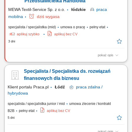
wszystkie działania. Kontakt z rodzicem (telefon/SMS), analiza potrzeb
Przedstawicielka Handlowa
dziecka, dobór...
MEWA Textil-Service Sp. z o.o.
łódzkie
praca
mobilna
dziś wygasa
specjalista / specjalistka (mid)
umowa o pracę
pełny etat
aplikuj szybko
aplikuj bez CV
3 dni
pokaż opis
Zadania: Aktywne budowanie bazy klientów biznesowych w podległym
regionie. Realizacja wyznaczonych celów sprzedażowych i rozwój
Specjalista / Specjalistka ds. rozwiązań
portfela zleceń. Samodzielne planowanie działań i strategiczne
zarządzanie sprzedażą na powierzonym terenie.
finansowych dla biznesu
Klient portalu Praca.pl
Łódź
praca
zdalna /
hybrydowa
specjalista / specjalistka junior / mid
umowa zlecenie / kontrakt
B2B
pełny etat
aplikuj bez CV
5 dni
pokaż opis