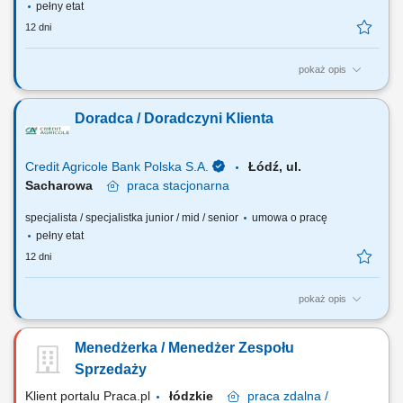
pełny etat
12 dni
pokaż opis
Jakie będą Twoje zadania: Pozyskiwanie nowych klientów z segmentu
prime i budowanie długofalowych relacji opartych na zaufaniu.
Doradca / Doradczyni Klienta
Identyfikacja potrzeb oraz oczekiwań klientów i dopasowywanie
produktów i usług finansowych. Aktywna sprzedaż produktów
bankowych, szczególnie inwestycyjnych, w...
Credit Agricole Bank Polska S.A.
Łódź, ul.
Sacharowa
praca
stacjonarna
specjalista / specjalistka junior / mid / senior
umowa o pracę
pełny etat
12 dni
pokaż opis
Jakie będą Twoje zadania: Pozyskiwanie nowych klientów oraz
telefoniczne umawianie spotkań. Dopasowywanie produktów
Menedżerka / Menedżer Zespołu
finansowych do potrzeb klientów. Wsparcie klientów w bankowości
codziennej, internetowej i mobilnej. Aktywna sprzedaż produktów
Sprzedaży
bankowych i ubezpieczeniowych. Realizacja...
Klient portalu Praca.pl
łódzkie
praca
zdalna /