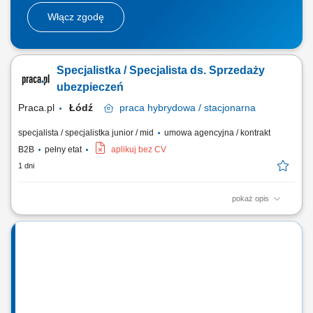
Włącz zgodę
Specjalistka / Specjalista ds. Sprzedaży
ubezpieczeń
Praca.pl
Łódź
praca
hybrydowa / stacjonarna
specjalista / specjalistka junior / mid
umowa agencyjna / kontrakt
B2B
pełny etat
aplikuj bez CV
1 dni
pokaż opis
Zadania Tworzenie i pielęgnowanie trwałych więzi biznesowych.
Dokonywanie audytu potrzeb klientów oraz projektowanie dla nich
dedykowanych rozwiązań polisowych. Organizowanie oraz
prowadzenie prezentacji i konsultacji w trybie online oraz stacjonarnie.
Samodzielne generowanie leadów i...