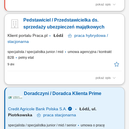
pokaż opis
Rekrutacja i budowa zespołu Doradców Ubezpieczeniowych.
Zarządzanie, motywowanie i rozwijanie podległego zespołu.
Pedstawiciel / Przedstawicielka ds.
Wdrażanie nowych Doradców w sprzedaż produktów
ubezpieczeniowych. Bieżące wsparcie zespołu w realizacji celów.
sprzedaży ubezpieczeń majątkowych
Odpowiedzialność za wyniki sprzedażowe oraz realizację...
Klient portalu Praca.pl
Łódź
praca
hybrydowa /
stacjonarna
specjalista / specjalistka junior / mid
umowa agencyjna / kontrakt
B2B
pełny etat
9 dni
pokaż opis
Aktywne budowanie i długofalowe rozwijanie partnerskich relacji z
klientami. Badanie sytuacji finansowej oraz potrzeb odbiorców w celu
Doradczyni / Doradca Klienta Prime
dopasowania optymalnych planów ochronnych. Przeprowadzanie
spotkań doradczych zarówno w formie zdalnej, jak i podczas
bezpośrednich spotkań stacjonarnych....
Credit Agricole Bank Polska S.A.
Łódź, ul.
Piotrkowska
praca
stacjonarna
specjalista / specjalistka junior / mid / senior
umowa o pracę