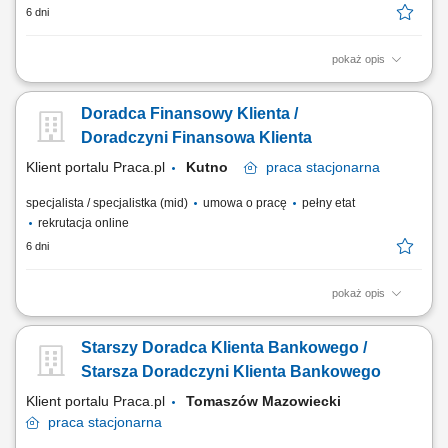
6 dni
pokaż opis
Identyfikowanie potrzeb klientów indywidualnych oraz sektora MŚP i
proponowanie dopasowanych rozwiązań finansowych; Aktywna
Doradca Finansowy Klienta /
sprzedaż produktów bankowych i realizacja wyznaczonych celów
sprzedażowych; Budowanie długofalowych relacji z klientami oraz
Doradczyni Finansowa Klienta
rozwijanie portfela współpracy;...
Klient portalu Praca.pl
Kutno
praca
stacjonarna
specjalista / specjalistka (mid)
umowa o pracę
pełny etat
rekrutacja online
6 dni
pokaż opis
Identyfikowanie potrzeb klientów indywidualnych oraz sektora MŚP i
proponowanie dopasowanych rozwiązań finansowych; Aktywna
Starszy Doradca Klienta Bankowego /
sprzedaż produktów bankowych i realizacja wyznaczonych celów
sprzedażowych; Budowanie długofalowych relacji z klientami oraz
Starsza Doradczyni Klienta Bankowego
rozwijanie portfela współpracy;...
Klient portalu Praca.pl
Tomaszów Mazowiecki
praca
stacjonarna