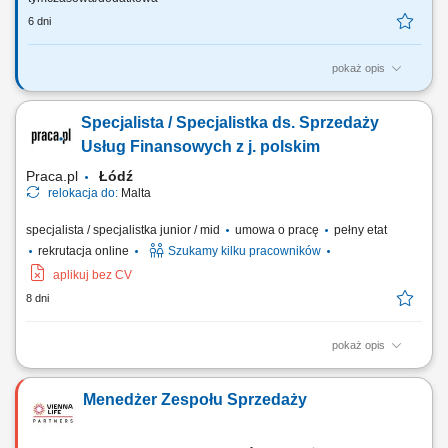
6 dni
pokaż opis
Twój zakres obowiązków: budowanie własnego biznesu przy wsparciu
solidnej marki, pozyskiwanie Klientów, sprzedaż ubezpieczeń na życie,
Specjalista / Specjalistka ds. Sprzedaży
organizacja własnej aktywności i kalendarza spotkań.
Usług Finansowych z j. polskim
Praca.pl
Łódź
relokacja do:
Malta
specjalista / specjalistka junior / mid
umowa o pracę
pełny etat
rekrutacja online
Szukamy kilku pracowników
aplikuj bez CV
8 dni
pokaż opis
Zakres obowiązków: Telefoniczny kontakt z klientami zainteresowanymi
ofertą. Sprzedaż usług z obszaru finansów, w tym szkoleń z zakresu
Menedżer Zespołu Sprzedaży
edukacji finansowej. Budowanie długofalowych relacji z klientami.
Pozyskiwanie nowych klientów i rozwijanie współpracy z partnerami
biznesowymi....