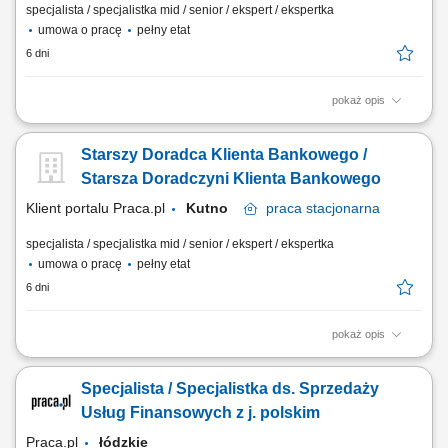
specjalista / specjalistka mid / senior / ekspert / ekspertka
umowa o pracę
pełny etat
6 dni
pokaż opis
Analiza potrzeb finansowych klientów indywidualnych oraz sektora MŚP
i proponowanie dopasowanych rozwiązań; Aktywne pozyskiwanie
Starszy Doradca Klienta Bankowego /
nowych klientów oraz budowanie długoterminowych relacji
biznesowych; Sprzedaż produktów i usług bankowych, w tym funduszy
Starsza Doradczyni Klienta Bankowego
inwestycyjnych; Umawianie i prowadzenie...
Klient portalu Praca.pl
Kutno
praca
stacjonarna
specjalista / specjalistka mid / senior / ekspert / ekspertka
umowa o pracę
pełny etat
6 dni
pokaż opis
Analiza potrzeb finansowych klientów indywidualnych oraz sektora MŚP
i proponowanie dopasowanych rozwiązań; Aktywne pozyskiwanie
Specjalista / Specjalistka ds. Sprzedaży
nowych klientów oraz budowanie długoterminowych relacji
biznesowych; Sprzedaż produktów i usług bankowych, w tym funduszy
Usług Finansowych z j. polskim
inwestycyjnych; Umawianie i prowadzenie...
Praca.pl
łódzkie