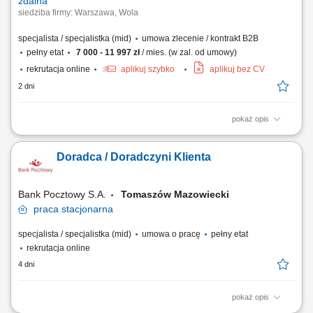
zdalna
siedziba firmy: Warszawa, Wola
specjalista / specjalistka (mid)
umowa zlecenie / kontrakt B2B
pełny etat
7 000 - 11 997 zł
/ mies. (w zal. od umowy)
rekrutacja online
aplikuj szybko
aplikuj bez CV
2 dni
pokaż opis
Opis stanowiska: Zapewniamy ciepłą bazę klientów – zainteresowani
rodzice zapisują się sami. Praca w CRM systemie gdzie prowadzimy
Doradca / Doradczyni Klienta
klientów, wykonujemy połączenia przez IP-telefon i zapisujemy
wszystkie działania. Kontakt z rodzicem (telefon/SMS), analiza potrzeb
dziecka, dobór...
Bank Pocztowy S.A.
Tomaszów Mazowiecki
praca
stacjonarna
specjalista / specjalistka (mid)
umowa o pracę
pełny etat
rekrutacja online
4 dni
pokaż opis
Twój zakres obowiązków diagnozowanie potrzeb i oczekiwań Klientów,