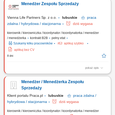
ofertą. Sprzedaż usług z obszaru finansów, w tym szkoleń z zakresu
Menedżer Zespołu Sprzedaży
edukacji finansowej. Budowanie długofalowych relacji z klientami.
Pozyskiwanie nowych klientów i rozwijanie współpracy z partnerami
biznesowymi....
Vienna Life Partners Sp. z o.o.
lubuskie
praca
zdalna / hybrydowa / stacjonarna
dziś wygasa
kierownik / kierowniczka / koordynator / koordynatorka / menedżer
/ menedżerka
kontrakt B2B
pełny etat
Szukamy kilku pracowników
aplikuj szybko
aplikuj bez CV
8 dni
pokaż opis
Twój zakres obowiązków: Twoim zadaniem będzie prowadzenie
rekrutacji i zbudowanie zespołu Doradców Ubezpieczeniowych.
Menedżer / Menedżerka Zespołu
Będziesz zarządzał/a podległym zespołem Doradców
Ubezpieczeniowych. Będziesz odpowiedzialny/a za wdrożenie
Sprzedaży
Doradców w Twoim zespole w sprzedaż produktów...
Klient portalu Praca.pl
lubuskie
praca
zdalna /
hybrydowa / stacjonarna
dziś wygasa
kierownik / kierowniczka / koordynator / koordynatorka / menedżer