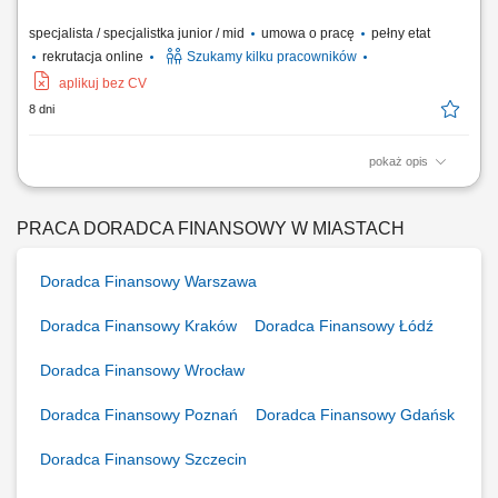
specjalista / specjalistka junior / mid
umowa o pracę
pełny etat
rekrutacja online
Szukamy kilku pracowników
aplikuj bez CV
8 dni
pokaż opis
Zakres obowiązków: Telefoniczny kontakt z klientami zainteresowanymi
ofertą. Sprzedaż usług z obszaru finansów, w tym szkoleń z zakresu
edukacji finansowej. Budowanie długofalowych relacji z klientami.
PRACA DORADCA FINANSOWY W MIASTACH
Pozyskiwanie nowych klientów i rozwijanie współpracy z partnerami
biznesowymi....
Doradca Finansowy Warszawa
Doradca Finansowy Kraków
Doradca Finansowy Łódź
Doradca Finansowy Wrocław
Doradca Finansowy Poznań
Doradca Finansowy Gdańsk
Doradca Finansowy Szczecin