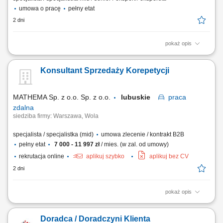
umowa o pracę
pełny etat
2 dni
pokaż opis
Aktywne pozyskiwanie klientów i budowanie z nimi długofalowych
relacji. Diagnozowanie potrzeb klientów i dopasowywanie
Konsultant Sprzedaży Korepetycji
odpowiednich rozwiązań finansowych. Sprzedaż produktów
bankowych, w tym funduszy inwestycyjnych. Operacyjna obsługa
klientów indywidualnych i firm z sektora MŚP....
MATHEMA Sp. z o.o. Sp. z o.o.
lubuskie
praca
zdalna
siedziba firmy: Warszawa, Wola
specjalista / specjalistka (mid)
umowa zlecenie / kontrakt B2B
pełny etat
7 000 - 11 997 zł
/ mies. (w zal. od umowy)
rekrutacja online
aplikuj szybko
aplikuj bez CV
2 dni
pokaż opis
Opis stanowiska: Zapewniamy ciepłą bazę klientów – zainteresowani
rodzice zapisują się sami. Praca w CRM systemie gdzie prowadzimy
Doradca / Doradczyni Klienta
klientów, wykonujemy połączenia przez IP-telefon i zapisujemy