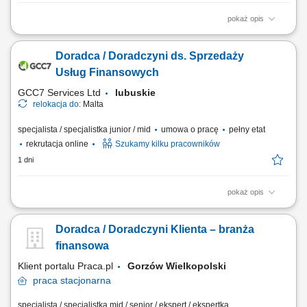
pokaż opis
Zakres obowiązków: Telefoniczny kontakt z klientami zainteresowanymi
ofertą. Sprzedaż usług z obszaru finansów, w tym szkoleń dotyczących
Doradca / Doradczyni ds. Sprzedaży
edukacji finansowej. Budowanie długofalowych relacji z klientami oraz
pozyskiwanie nowych odbiorców dla partnerów biznesowych.
Usług Finansowych
Realizacja celów...
GCC7 Services Ltd
lubuskie
relokacja do:
Malta
specjalista / specjalistka junior / mid
umowa o pracę
pełny etat
rekrutacja online
Szukamy kilku pracowników
1 dni
pokaż opis
Zakres obowiązków: Prowadzenie telefonicznych rozmów z klientami
zainteresowanymi ofertą. Sprzedaż usług związanych z finansami, w
Doradca / Doradczyni Klienta – branża
tym szkoleń z zakresu edukacji finansowej. Budowanie relacji z
klientami oraz pozyskiwanie nowych kontaktów dla partnerów
finansowa
biznesowych. Realizacja celów...
Klient portalu Praca.pl
Gorzów Wielkopolski
praca
stacjonarna
specjalista / specjalistka mid / senior / ekspert / ekspertka