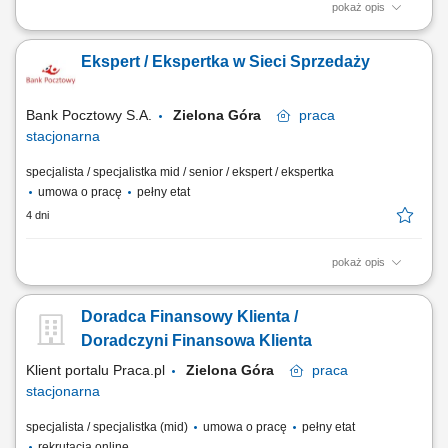
pokaż opis
Twój zakres obowiązków diagnozowanie potrzeb i oczekiwań Klientów,
nawiązywanie i utrzymywanie relacji z Klientami, realizacja celów
Ekspert / Ekspertka w Sieci Sprzedaży
sprzedażowych, kształtowanie pozytywnego wizerunku Banku poprzez
wysoką jakość obsługi, operacyjna obsługa Klientów detalicznych,
małych i średnich firm.
Bank Pocztowy S.A.
Zielona Góra
praca
stacjonarna
specjalista / specjalistka mid / senior / ekspert / ekspertka
umowa o pracę
pełny etat
4 dni
pokaż opis
Twój zakres obowiązków Diagnozowanie potrzeb i oczekiwań Klientów;
Aktywne pozyskiwanie Klientów i utrzymywanie z nimi pozytywnych
Doradca Finansowy Klienta /
relacji; Realizacja celów sprzedażowych; Kształtowanie pozytywnego
wizerunku Banku poprzez wysoką jakość obsługi; Operacyjna obsługa
Doradczyni Finansowa Klienta
Klientów...
Klient portalu Praca.pl
Zielona Góra
praca
stacjonarna
specjalista / specjalistka (mid)
umowa o pracę
pełny etat
rekrutacja online