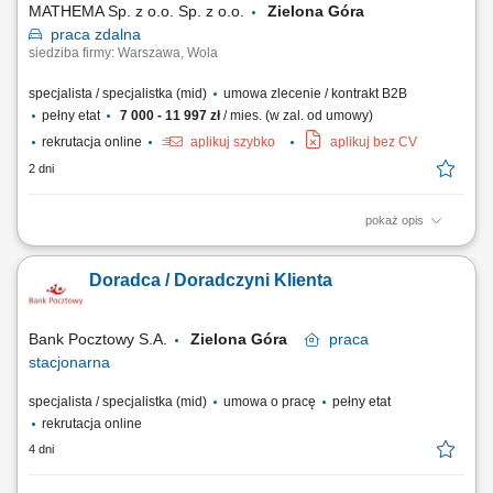
MATHEMA Sp. z o.o. Sp. z o.o.
Zielona Góra
praca
zdalna
siedziba firmy: Warszawa, Wola
specjalista / specjalistka (mid)
umowa zlecenie / kontrakt B2B
pełny etat
7 000 - 11 997 zł
/ mies. (w zal. od umowy)
rekrutacja online
aplikuj szybko
aplikuj bez CV
2 dni
pokaż opis
Opis stanowiska: Zapewniamy ciepłą bazę klientów – zainteresowani
rodzice zapisują się sami. Praca w CRM systemie gdzie prowadzimy
Doradca / Doradczyni Klienta
klientów, wykonujemy połączenia przez IP-telefon i zapisujemy
wszystkie działania. Kontakt z rodzicem (telefon/SMS), analiza potrzeb
dziecka, dobór...
Bank Pocztowy S.A.
Zielona Góra
praca
stacjonarna
specjalista / specjalistka (mid)
umowa o pracę
pełny etat
rekrutacja online
4 dni