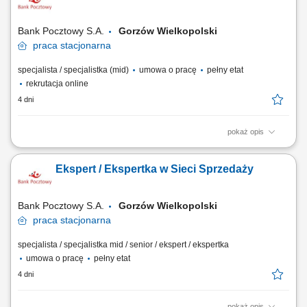
wszystkie działania. Kontakt z rodzicem (telefon/SMS), analiza potrzeb
dziecka, dobór...
Bank Pocztowy S.A.
Gorzów Wielkopolski
praca
stacjonarna
specjalista / specjalistka (mid)
umowa o pracę
pełny etat
rekrutacja online
4 dni
pokaż opis
Twój zakres obowiązków diagnozowanie potrzeb i oczekiwań Klientów,
nawiązywanie i utrzymywanie relacji z Klientami, realizacja celów
Ekspert / Ekspertka w Sieci Sprzedaży
sprzedażowych, kształtowanie pozytywnego wizerunku Banku poprzez
wysoką jakość obsługi, operacyjna obsługa Klientów detalicznych,
małych i średnich firm.
Bank Pocztowy S.A.
Gorzów Wielkopolski
praca
stacjonarna
specjalista / specjalistka mid / senior / ekspert / ekspertka
umowa o pracę
pełny etat
4 dni
pokaż opis