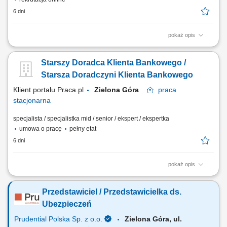
6 dni
pokaż opis
Identyfikowanie potrzeb klientów indywidualnych oraz sektora MŚP i
proponowanie dopasowanych rozwiązań finansowych; Aktywna
Starszy Doradca Klienta Bankowego /
sprzedaż produktów bankowych i realizacja wyznaczonych celów
sprzedażowych; Budowanie długofalowych relacji z klientami oraz
Starsza Doradczyni Klienta Bankowego
rozwijanie portfela współpracy;...
Klient portalu Praca.pl
Zielona Góra
praca
stacjonarna
specjalista / specjalistka mid / senior / ekspert / ekspertka
umowa o pracę
pełny etat
6 dni
pokaż opis
Analiza potrzeb finansowych klientów indywidualnych oraz sektora MŚP
i proponowanie dopasowanych rozwiązań; Aktywne pozyskiwanie
Przedstawiciel / Przedstawicielka ds.
nowych klientów oraz budowanie długoterminowych relacji
biznesowych; Sprzedaż produktów i usług bankowych, w tym funduszy
Ubezpieczeń
inwestycyjnych; Umawianie i prowadzenie...
Prudential Polska Sp. z o.o.
Zielona Góra, ul.