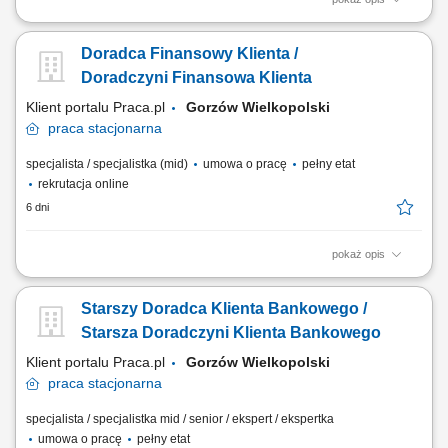
Twój zakres obowiązków Diagnozowanie potrzeb i oczekiwań Klientów;
Aktywne pozyskiwanie Klientów i utrzymywanie z nimi pozytywnych
Doradca Finansowy Klienta /
relacji; Realizacja celów sprzedażowych; Kształtowanie pozytywnego
wizerunku Banku poprzez wysoką jakość obsługi; Operacyjna obsługa
Doradczyni Finansowa Klienta
Klientów...
Klient portalu Praca.pl
Gorzów Wielkopolski
praca
stacjonarna
specjalista / specjalistka (mid)
umowa o pracę
pełny etat
rekrutacja online
6 dni
pokaż opis
Identyfikowanie potrzeb klientów indywidualnych oraz sektora MŚP i
proponowanie dopasowanych rozwiązań finansowych; Aktywna
Starszy Doradca Klienta Bankowego /
sprzedaż produktów bankowych i realizacja wyznaczonych celów
sprzedażowych; Budowanie długofalowych relacji z klientami oraz
Starsza Doradczyni Klienta Bankowego
rozwijanie portfela współpracy;...
Klient portalu Praca.pl
Gorzów Wielkopolski
praca
stacjonarna
specjalista / specjalistka mid / senior / ekspert / ekspertka
umowa o pracę
pełny etat