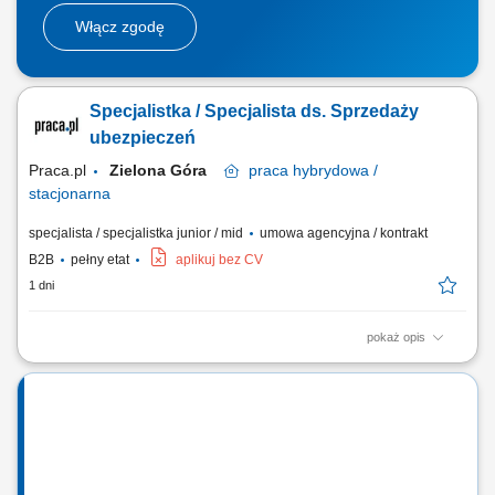
Włącz zgodę
Specjalistka / Specjalista ds. Sprzedaży
ubezpieczeń
Praca.pl
Zielona Góra
praca
hybrydowa /
stacjonarna
specjalista / specjalistka junior / mid
umowa agencyjna / kontrakt
B2B
pełny etat
aplikuj bez CV
1 dni
pokaż opis
Zadania Tworzenie i pielęgnowanie trwałych więzi biznesowych.
Dokonywanie audytu potrzeb klientów oraz projektowanie dla nich
dedykowanych rozwiązań polisowych. Organizowanie oraz
prowadzenie prezentacji i konsultacji w trybie online oraz stacjonarnie.
Samodzielne generowanie leadów i...