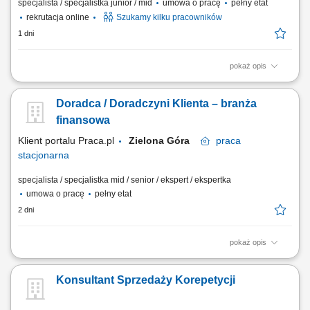
specjalista / specjalistka junior / mid
umowa o pracę
pełny etat
rekrutacja online
Szukamy kilku pracowników
1 dni
pokaż opis
Zakres obowiązków: Prowadzenie telefonicznych rozmów z klientami
zainteresowanymi ofertą. Sprzedaż usług związanych z finansami, w
Doradca / Doradczyni Klienta – branża
tym szkoleń z zakresu edukacji finansowej. Budowanie relacji z
klientami oraz pozyskiwanie nowych kontaktów dla partnerów
finansowa
biznesowych. Realizacja celów...
Klient portalu Praca.pl
Zielona Góra
praca
stacjonarna
specjalista / specjalistka mid / senior / ekspert / ekspertka
umowa o pracę
pełny etat
2 dni
pokaż opis
Aktywne pozyskiwanie klientów i budowanie z nimi długofalowych
relacji. Diagnozowanie potrzeb klientów i dopasowywanie
Konsultant Sprzedaży Korepetycji
odpowiednich rozwiązań finansowych. Sprzedaż produktów
bankowych, w tym funduszy inwestycyjnych. Operacyjna obsługa
klientów indywidualnych i firm z sektora MŚP....