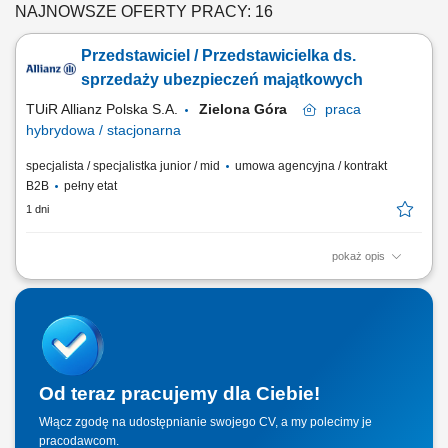
NAJNOWSZE OFERTY PRACY: 16
Przedstawiciel / Przedstawicielka ds.
sprzedaży ubezpieczeń majątkowych
TUiR Allianz Polska S.A.
Zielona Góra
praca
hybrydowa / stacjonarna
specjalista / specjalistka junior / mid
umowa agencyjna / kontrakt
B2B
pełny etat
1 dni
pokaż opis
Zakres obowiązków: Budowanie i rozwijanie relacji z klientami; Analiza
potrzeb klientów i dobór odpowiednich rozwiązań ubezpieczeniowych;
Prowadzenie spotkań online i stacjonarnych; Rozwijanie własnego
portfela klientów; Aktywne pozyskiwanie nowych kontaktów
biznesowych; Realizacja...
Od teraz pracujemy dla Ciebie!
Włącz zgodę na udostępnianie swojego CV, a my polecimy je
pracodawcom.