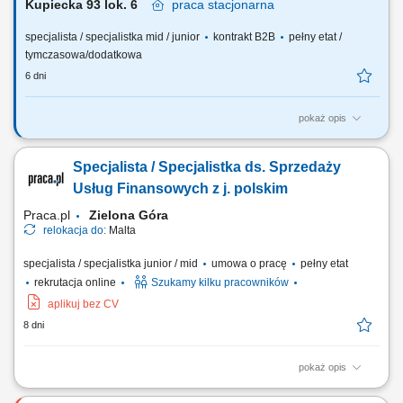
Kupiecka 93 lok. 6
praca
stacjonarna
specjalista / specjalistka mid / junior
kontrakt B2B
pełny etat /
tymczasowa/dodatkowa
6 dni
pokaż opis
Twój zakres obowiązków: budowanie własnego biznesu przy wsparciu
solidnej marki, pozyskiwanie Klientów, sprzedaż ubezpieczeń na życie,
Specjalista / Specjalistka ds. Sprzedaży
organizacja własnej aktywności i kalendarza spotkań.
Usług Finansowych z j. polskim
Praca.pl
Zielona Góra
relokacja do:
Malta
specjalista / specjalistka junior / mid
umowa o pracę
pełny etat
rekrutacja online
Szukamy kilku pracowników
aplikuj bez CV
8 dni
pokaż opis
Zakres obowiązków: Telefoniczny kontakt z klientami zainteresowanymi