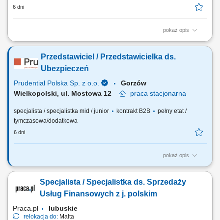
6 dni
pokaż opis
Analiza potrzeb finansowych klientów indywidualnych oraz sektora MŚP
i proponowanie dopasowanych rozwiązań; Aktywne pozyskiwanie
Przedstawiciel / Przedstawicielka ds.
nowych klientów oraz budowanie długoterminowych relacji
biznesowych; Sprzedaż produktów i usług bankowych, w tym funduszy
Ubezpieczeń
inwestycyjnych; Umawianie i prowadzenie...
Prudential Polska Sp. z o.o.
Gorzów
Wielkopolski, ul. Mostowa 12
praca
stacjonarna
specjalista / specjalistka mid / junior
kontrakt B2B
pełny etat /
tymczasowa/dodatkowa
6 dni
pokaż opis
Twój zakres obowiązków: budowanie własnego biznesu przy wsparciu
solidnej marki, pozyskiwanie Klientów, sprzedaż ubezpieczeń na życie,
Specjalista / Specjalistka ds. Sprzedaży
organizacja własnej aktywności i kalendarza spotkań.
Usług Finansowych z j. polskim
Praca.pl
lubuskie
relokacja do:
Malta