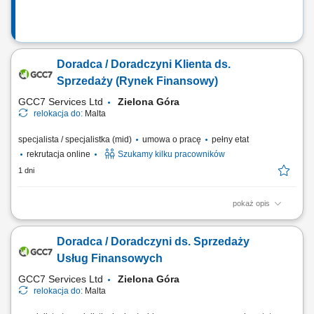
Doradca / Doradczyni Klienta ds.
Sprzedaży (Rynek Finansowy)
GCC7 Services Ltd
Zielona Góra
relokacja do:
Malta
specjalista / specjalistka (mid)
umowa o pracę
pełny etat
rekrutacja online
Szukamy kilku pracowników
1 dni
pokaż opis
Zakres obowiązków: Telefoniczny kontakt z klientami zainteresowanymi
ofertą. Sprzedaż usług z obszaru finansów, w tym szkoleń dotyczących
Doradca / Doradczyni ds. Sprzedaży
edukacji finansowej. Budowanie długofalowych relacji z klientami oraz
pozyskiwanie nowych odbiorców dla partnerów biznesowych.
Usług Finansowych
Realizacja celów...
GCC7 Services Ltd
Zielona Góra
relokacja do:
Malta