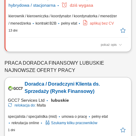
hybrydowa / stacjonarna
dziś wygasa
kierownik / kierowniczka / koordynator / koordynatorka / menedżer
/ menedżerka
kontrakt B2B
pełny etat
aplikuj bez CV
13 dni
pokaż opis
Prowadzenie procesów rekrutacyjnych Kształtowanie zespołu
Doradców Ubezpieczeniowych. Zarządzanie i rozwijanie kompetencji
podległego zespołu. Wdrażanie nowych Doradców i wsparcie ich w
PRACA DORADCA FINANSOWY LUBUSKIE
zakresie sprzedaży ubezpieczeń. Realizacja celów sprzedażowych.
NAJNOWSZE OFERTY PRACY
Monitorowanie wyników i jakości...
Doradca / Doradczyni Klienta ds.
Sprzedaży (Rynek Finansowy)
GCC7 Services Ltd
lubuskie
relokacja do:
Malta
specjalista / specjalistka (mid)
umowa o pracę
pełny etat
rekrutacja online
Szukamy kilku pracowników
1 dni