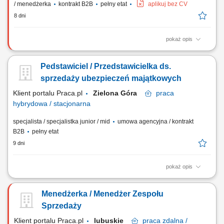
/ menedżerka
kontrakt B2B
pełny etat
aplikuj bez CV
8 dni
pokaż opis
Rekrutacja i budowa zespołu Doradców Ubezpieczeniowych.
Zarządzanie, motywowanie i rozwijanie podległego zespołu.
Pedstawiciel / Przedstawicielka ds.
Wdrażanie nowych Doradców w sprzedaż produktów
ubezpieczeniowych. Bieżące wsparcie zespołu w realizacji celów.
sprzedaży ubezpieczeń majątkowych
Odpowiedzialność za wyniki sprzedażowe oraz realizację...
Klient portalu Praca.pl
Zielona Góra
praca
hybrydowa / stacjonarna
specjalista / specjalistka junior / mid
umowa agencyjna / kontrakt
B2B
pełny etat
9 dni
pokaż opis
Aktywne budowanie i długofalowe rozwijanie partnerskich relacji z
klientami. Badanie sytuacji finansowej oraz potrzeb odbiorców w celu
Menedżerka / Menedżer Zespołu
dopasowania optymalnych planów ochronnych. Przeprowadzanie
spotkań doradczych zarówno w formie zdalnej, jak i podczas
Sprzedaży
bezpośrednich spotkań stacjonarnych....
Klient portalu Praca.pl
lubuskie
praca
zdalna /