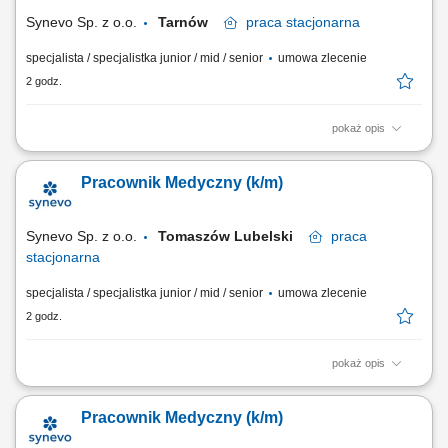
Pacjentów.
Synevo Sp. z o.o.
Tarnów
praca
stacjonarna
specjalista / specjalistka junior / mid / senior
umowa zlecenie
2 godz.
pokaż opis
Opis stanowiska: Obsługa Pacjentów w Punkcie Pobrań; Wykonywanie
czynności medycznych w zakresie działania Punktu Pobrań;
Pracownik Medyczny (k/m)
Prowadzenie dokumentacji medycznej zgodnie ze standardami Punktu
Pobrań; Obsługa kasy fiskalnej i systemu komputerowego do obsługi
Pacjentów.
Synevo Sp. z o.o.
Tomaszów Lubelski
praca
stacjonarna
specjalista / specjalistka junior / mid / senior
umowa zlecenie
2 godz.
pokaż opis
Opis stanowiska: Obsługa Pacjentów w Punkcie Pobrań; Wykonywanie
czynności medycznych w zakresie działania Punktu Pobrań;
Pracownik Medyczny (k/m)
Prowadzenie dokumentacji medycznej zgodnie ze standardami Punktu
Pobrań; Obsługa kasy fiskalnej i systemu komputerowego do obsługi