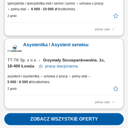
specjalista / specjalistka mid / senior / junior
umowa o pracę
pełny etat
6 000 - 10 000 zł
brutto/mies.
2 godz.
pokaż opis
Opis stanowiska: Kontakt z klientami serwisu – obsługa bezpośrednia,
telefoniczna oraz mailowa. Przyjmowanie i kompleksowe prowadzenie
Asystentka / Asystent serwisu
zgłoszeń serwisowych od momentu rejestracji aż do ich zakończenia.
Organizacja oraz bieżące planowanie harmonogramu pracy warsztatu.
Wystawianie...
TT-TK Sp. z o.o.
Grzymały Szczepankowskie, 1c,
18-400 Łomża
praca
stacjonarna
asystent / asystentka
umowa o pracę
pełny etat
5 000 - 6 500 zł
brutto/mies.
2 godz.
pokaż opis
Twoje zadania: Koordynacja i organizacja przepływu dokumentów
księgowych, kadrowych i serwisowych; Koordynacja komunikacji w
oddziale (przekazywanie/zbieranie informacji, sporządzanie pism itp.)
ZOBACZ WSZYSTKIE OFERTY
Rozliczanie delegacji, prowadzenie ewidencji czasu pracy