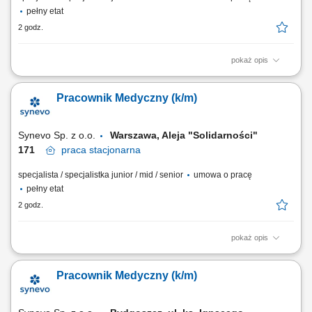
pełny etat
2 godz.
pokaż opis
Opis stanowiska: Obsługa Pacjentów w Punkcie Pobrań; Wykonywanie
czynności medycznych w zakresie działania Punktu Pobrań;
Pracownik Medyczny (k/m)
Prowadzenie dokumentacji medycznej zgodnie ze standardami Punktu
Pobrań; Obsługa kasy fiskalnej i systemu komputerowego do obsługi
Pacjentów.
Synevo Sp. z o.o.
Warszawa, Aleja "Solidarności"
171​
praca
stacjonarna
specjalista / specjalistka junior / mid / senior
umowa o pracę
pełny etat
2 godz.
pokaż opis
Opis stanowiska: Obsługa Pacjentów w Punkcie Pobrań; Wykonywanie
czynności medycznych w zakresie działania Punktu Pobrań;
Pracownik Medyczny (k/m)
Prowadzenie dokumentacji medycznej zgodnie ze standardami Punktu
Pobrań; Obsługa kasy fiskalnej i systemu komputerowego do obsługi
Pacjentów.