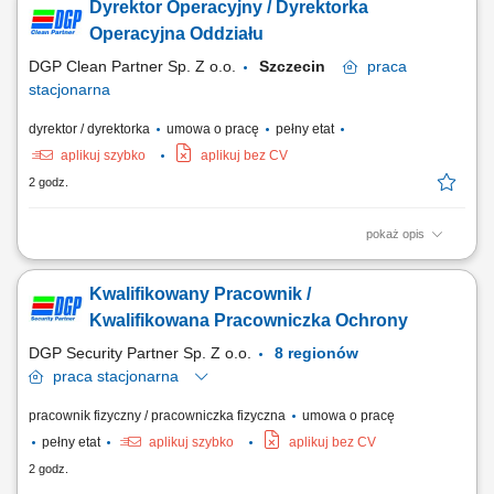
Dyrektor Operacyjny / Dyrektorka
organizowanie prezentacji oraz szkoleń produktowych, utrzymywanie
trwałych relacji z partnerami biznesowymi, realizowanie założonych
Operacyjna Oddziału
celów sprzedażowych,...
DGP Clean Partner Sp. Z o.o.
Szczecin
praca
stacjonarna
dyrektor / dyrektorka
umowa o pracę
pełny etat
aplikuj szybko
aplikuj bez CV
2 godz.
pokaż opis
Biuro oddziału w Szczecinie Zakres obowiązków: Osoba zatrudniona na
tym stanowisku będzie odpowiedzialna za kompleksowe zarządzanie
Kwalifikowany Pracownik /
działalnością oddziału świadczącego usługi porządkowe. Do głównych
zadań należeć będzie: planowanie, organizowanie i nadzorowanie
Kwalifikowana Pracowniczka Ochrony
bieżącej...
DGP Security Partner Sp. Z o.o.
8 regionów
praca
stacjonarna
pracownik fizyczny / pracowniczka fizyczna
umowa o pracę
pełny etat
aplikuj szybko
aplikuj bez CV
2 godz.