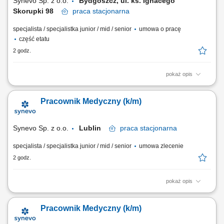
Synevo Sp. z o.o.
Bydgoszcz, ul. ks. Ignacego
Skorupki 98
praca
stacjonarna
specjalista / specjalistka junior / mid / senior
umowa o pracę
część etatu
2 godz.
pokaż opis
Opis stanowiska: Obsługa Pacjentów w Punkcie Pobrań; Wykonywanie
czynności medycznych w zakresie działania Punktu Pobrań;
Pracownik Medyczny (k/m)
Prowadzenie dokumentacji medycznej zgodnie ze standardami Punktu
Pobrań; Obsługa kasy fiskalnej i systemu komputerowego do obsługi
Pacjentów.
Synevo Sp. z o.o.
Lublin
praca
stacjonarna
specjalista / specjalistka junior / mid / senior
umowa zlecenie
2 godz.
pokaż opis
Opis stanowiska: Obsługa Pacjentów w Punkcie Pobrań; Wykonywanie
czynności medycznych w zakresie działania Punktu Pobrań;
Pracownik Medyczny (k/m)
Prowadzenie dokumentacji medycznej zgodnie ze standardami Punktu
Pobrań; Obsługa kasy fiskalnej i systemu komputerowego do obsługi