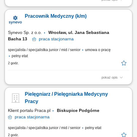
Opis stanowiska: Obsługa Pacjentów w Punkcie Pobrań; Wykonywanie
czynności medycznych w zakresie działania Punktu Pobrań;
Pracownik Medyczny (k/m)
Prowadzenie dokumentacji medycznej zgodnie ze standardami Punktu
Pobrań; Obsługa kasy fiskalnej i systemu komputerowego do obsługi
Pacjentów.
Synevo Sp. z o.o.
Wrocław, ul. Jana Sebastiana
Bacha 13​
praca
stacjonarna
specjalista / specjalistka junior / mid / senior
umowa o pracę
pełny etat
2 godz.
pokaż opis
Opis stanowiska: Obsługa Pacjentów w Punkcie Pobrań; Wykonywanie
czynności medycznych w zakresie działania Punktu Pobrań;
Pielęgniarz / Pielęgniarka Medycyny
Prowadzenie dokumentacji medycznej zgodnie ze standardami Punktu
Pobrań; Obsługa kasy fiskalnej i systemu komputerowego do obsługi
Pracy
Pacjentów.
Klient portalu Praca.pl
Biskupice Podgórne
praca
stacjonarna
specjalista / specjalistka junior / mid / senior
pełny etat
2 godz.