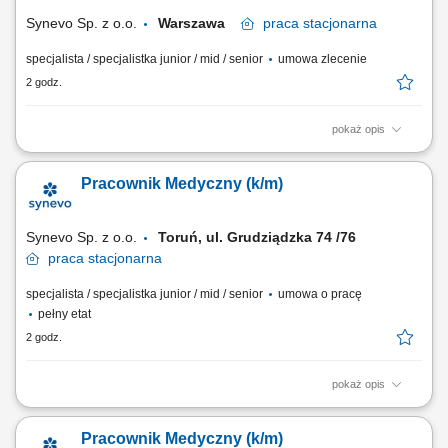
Pacjentów.
Synevo Sp. z o.o.
Warszawa
praca
stacjonarna
specjalista / specjalistka junior / mid / senior
umowa zlecenie
2 godz.
pokaż opis
Opis stanowiska: Obsługa Pacjentów w Punkcie Pobrań; Wykonywanie
czynności medycznych w zakresie działania Punktu Pobrań;
Pracownik Medyczny (k/m)
Prowadzenie dokumentacji medycznej zgodnie ze standardami Punktu
Pobrań; Obsługa kasy fiskalnej i systemu komputerowego do obsługi
Pacjentów.
Synevo Sp. z o.o.
Toruń, ul. Grudziądzka 74 /76
praca
stacjonarna
specjalista / specjalistka junior / mid / senior
umowa o pracę
pełny etat
2 godz.
pokaż opis
Opis stanowiska: Obsługa Pacjentów w Punkcie Pobrań; Wykonywanie
czynności medycznych w zakresie działania Punktu Pobrań;
Pracownik Medyczny (k/m)
Prowadzenie dokumentacji medycznej zgodnie ze standardami Punktu