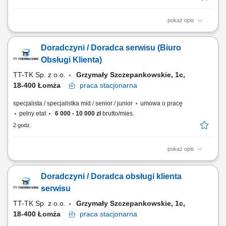
pokaż opis
Wsparcie procesu badań profilaktycznych i opieka nad pacjentami.
Wykonywanie badań diagnostycznych, takich jak EKG, pomiar ciśnienia
Doradczyni / Doradca serwisu (Biuro
czy pobieranie krwi. Współpraca z lekarzem medycyny pracy w
codziennej organizacji świadczeń. Prowadzenie dokumentacji
Obsługi Klienta)
medycznej zgodnie z obowiązującymi...
TT-TK Sp. z o.o.
Grzymały Szczepankowskie, 1c,
18-400 Łomża
praca
stacjonarna
specjalista / specjalistka mid / senior / junior
umowa o pracę
pełny etat
6 000 - 10 000 zł
brutto/mies.
2 godz.
pokaż opis
Twoje zadania: Obsługa klientów serwisu: osobiście, mailowo,
telefonicznie; Koordynacja zleceń serwisowych – od przyjęcia
Doradczyni / Doradca obsługi klienta
zgłoszenia od klienta, przez przekazanie do serwisu, aż po zamknięcie
zlecenia; Prowadzenie grafiku prac warsztatowych; Wystawianie faktur,
serwisu
protokołów, gwarancji,...
TT-TK Sp. z o.o.
Grzymały Szczepankowskie, 1c,
18-400 Łomża
praca
stacjonarna