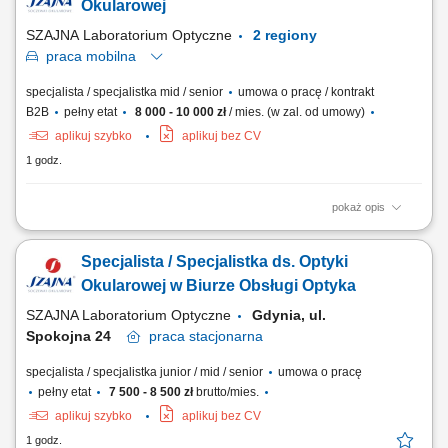
Okularowej
SZAJNA Laboratorium Optyczne
2 regiony
praca
mobilna
specjalista / specjalistka mid / senior
umowa o pracę / kontrakt
B2B
pełny etat
8 000 - 10 000 zł
/ mies. (w zal. od umowy)
aplikuj szybko
aplikuj bez CV
1 godz.
pokaż opis
Jako Regionalny Przedstawiciel ds. Optyki Okularowej będziesz:
budował i utrzymywał długofalowe relacje z obecnymi klientami firmy
Specjalista / Specjalistka ds. Optyki
(salony optyczne) oraz pozyskiwał nowych klientów realizował cele i
zadania sprzedażowe w zgodzie z budżetem firmy dbał o rozwój
Okularowej w Biurze Obsługi Optyka
swojego regionu poprzez...
SZAJNA Laboratorium Optyczne
Gdynia, ul.
Spokojna 24
praca
stacjonarna
specjalista / specjalistka junior / mid / senior
umowa o pracę
pełny etat
7 500 - 8 500 zł
brutto/mies.
aplikuj szybko
aplikuj bez CV
1 godz.