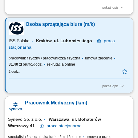
pokaż opis
Do Twoich zadań będzie należeć: patrolowanie i monitorowanie
chronionego obiektu, kontrola ruchu pojazdów na terenie obiektu,
Osoba sprzątająca biura (m/k)
zapewnienie bezpieczeństwa osób i mienia, reagowanie na sytuacje
wymagające interwencji zgodnie z obowiązującymi procedurami.
ISS Polska
Kraków, ul. Lubomirskiego
praca
stacjonarna
pracownik fizyczny / pracowniczka fizyczna
umowa zlecenie
31,40 zł
brutto/godz.
rekrutacja online
2 godz.
pokaż opis
Zakres obowiązków: Sprzątanie kuchni, biura, części wspólnych;
Sprzątanie toalet; Mycie podłóg; Mycie ekspresów; Inne prace
Pracownik Medyczny (k/m)
porządkowe zlecone przez przełożonego;
Synevo Sp. z o.o.
Warszawa, ul. Bohaterów
Warszawy 41
praca
stacjonarna
specjalista / specjalistka junior / mid / senior
umowa o pracę