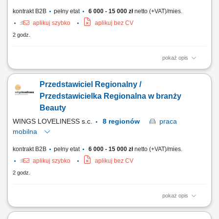
kontrakt B2B
pełny etat
6 000 - 15 000 zł
netto (+VAT)/mies.
aplikuj szybko
aplikuj bez CV
2 godz.
pokaż opis
Aktywna sprzedaż oraz promocja kosmeceutyków w wyznaczonym
regionie; Praca w terenie obejmująca regularne spotkania z klientami;
Przedstawiciel Regionalny /
Prowadzenie prezentacji oraz szkoleń produktowych dla partnerów
biznesowych; Aktywne pozyskiwanie nowych klientów (kliniki medycyny
Przedstawicielka Regionalna w branży
estetycznej, gabinety...
Beauty
WINGS LOVELINESS s.c.
8 regionów
praca
mobilna
kontrakt B2B
pełny etat
6 000 - 15 000 zł
netto (+VAT)/mies.
aplikuj szybko
aplikuj bez CV
2 godz.
pokaż opis
aktywne rozwijanie sieci klientów na powierzonym obszarze, sprzedaż
profesjonalnych produktów dla gabinetów kosmetologicznych i klinik,