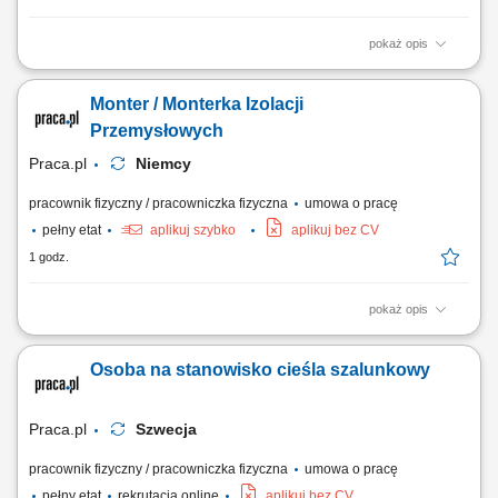
pokaż opis
Jako Specjalistka/-ta ds. Optyki Okularowej będziesz: budowała/-ał i
utrzymywał długofalowe relacje z klientami firmy (salony optyczne)
Monter / Monterka Izolacji
przyjmowała/-ał zamówienia i zlecał soczewki okularowe do produkcji w
naszym laboratorium prowadziła/-dził doradztwo optykom w doborze
Przemysłowych
soczewek...
Praca.pl
Niemcy
pracownik fizyczny / pracowniczka fizyczna
umowa o pracę
pełny etat
aplikuj szybko
aplikuj bez CV
1 godz.
pokaż opis
Opis stanowiska: Kompleksowy montaż oraz demontaż systemów
izolacji ciepłochronnej i zimnochronnej na obiektach przemysłowych.
Osoba na stanowisko cieśla szalunkowy
Prowadzenie prac instalacyjnych bezpośrednio na ciągach
rurociągowych, instalacjach technicznych oraz zbiornikach
wielkogabarytowych. Zakładanie materiałów...
Praca.pl
Szwecja
pracownik fizyczny / pracowniczka fizyczna
umowa o pracę
pełny etat
rekrutacja online
aplikuj bez CV