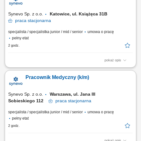
Pobrań; Obsługa kasy fiskalnej i systemu komputerowego do obsługi
Pacjentów.
Synevo Sp. z o.o.
Katowice, ul. Książęca 31B​
praca
stacjonarna
specjalista / specjalistka junior / mid / senior
umowa o pracę
pełny etat
2 godz.
pokaż opis
Opis stanowiska: Obsługa Pacjentów w Punkcie Pobrań; Wykonywanie
czynności medycznych w zakresie działania Punktu Pobrań;
Pracownik Medyczny (k/m)
Prowadzenie dokumentacji medycznej zgodnie ze standardami Punktu
Pobrań; Obsługa kasy fiskalnej i systemu komputerowego do obsługi
Pacjentów.
Synevo Sp. z o.o.
Warszawa, ul. Jana III
Sobieskiego 112​
praca
stacjonarna
specjalista / specjalistka junior / mid / senior
umowa o pracę
pełny etat
2 godz.
pokaż opis