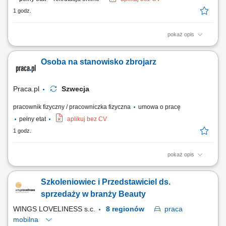
1 godz.
pokaż opis
Twój zakres obowiązków Montaż szalunków.
Osoba na stanowisko zbrojarz
Praca.pl
Szwecja
pracownik fizyczny / pracowniczka fizyczna
umowa o pracę
pełny etat
aplikuj bez CV
1 godz.
pokaż opis
Opis stanowiska Tworzenie i montowanie konstrukcji stalowych, zbrojeń
oraz siatek zbrojeniowych.
Szkoleniowiec i Przedstawiciel ds.
sprzedaży w branży Beauty
WINGS LOVELINESS s.c.
8 regionów
praca
mobilna