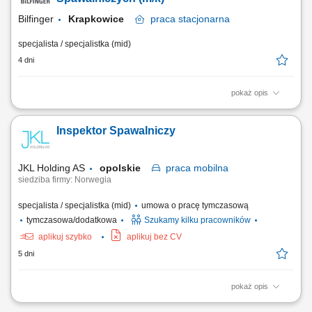
problemów technologicznych...
Bilfinger
Krapkowice
praca
stacjonarna
specjalista / specjalistka (mid)
4 dni
pokaż opis
Opis stanowiska Tworzenie i doskonalenie technologii spawania
wykorzystywanych w produkcji i prefabrykacji rurociągów. Nadzór nad
Inspektor Spawalniczy
prawidłowym przebiegiem procesów TIG 141 oraz spawania
orbitalnego. Weryfikacja dokumentacji technicznej, norm branżowych
oraz wymagań projektowych. Dobór...
JKL Holding AS
opolskie
praca
mobilna
siedziba firmy: Norwegia
specjalista / specjalistka (mid)
umowa o pracę tymczasową
tymczasowa/dodatkowa
Szukamy kilku pracowników
aplikuj szybko
aplikuj bez CV
5 dni
pokaż opis
Do Twoich obowiązków będzie należało: kontrola jakości połączeń