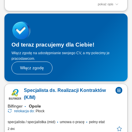
pokaż opis
Opis stanowiska: Koordynowanie przebiegu prac budowlanych oraz
nadzorowanie realizacji robót. Organizowanie pracy zespołu i
wspieranie kierownika budowy w codziennych zadaniach.
Monitorowanie harmonogramu oraz terminowej realizacji
poszczególnych etapów inwestycji. Kontrolowanie zgodności...
Od teraz pracujemy dla Ciebie!
Włącz zgodę na udostępnianie swojego CV, a my polecimy je
pracodawcom.
Włącz zgodę
Specjalista ds. Realizacji Kontraktów
(K/M)
Bilfinger
Opole
relokacja do:
Płock
specjalista / specjalistka (mid)
umowa o pracę
pełny etat
2 dni