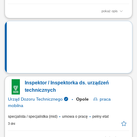
pokaż opis
Twój zakres obowiązków: koordynowanie i nadzorowanie prac na
budowie; zarządzanie zespołem pracowników; monitorowanie
harmonogramu robót oraz dbałość o terminową realizację zadań;
kontrola zgodności wykonywanych prac z dokumentacją techniczną i
zasadami BHP; udział w prowadzeniu...
Inspektor / Inspektorka ds. urządzeń
technicznych
Urząd Dozoru Technicznego
Opole
praca
mobilna
specjalista / specjalistka (mid)
umowa o pracę
pełny etat
3 dni