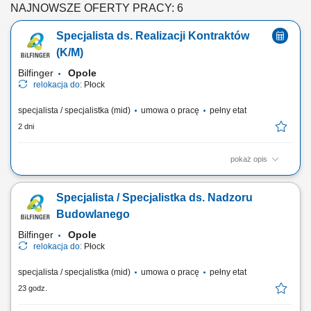
NAJNOWSZE OFERTY PRACY: 6
Specjalista ds. Realizacji Kontraktów
(K/M)
Bilfinger
Opole
relokacja do:
Płock
specjalista / specjalistka (mid)
umowa o pracę
pełny etat
2 dni
pokaż opis
Twój zakres obowiązków: koordynowanie i nadzorowanie prac na
budowie; zarządzanie zespołem pracowników; monitorowanie
Specjalista / Specjalistka ds. Nadzoru
harmonogramu robót oraz dbałość o terminową realizację zadań;
kontrola zgodności wykonywanych prac z dokumentacją techniczną i
Budowlanego
zasadami BHP; udział w prowadzeniu...
Bilfinger
Opole
relokacja do:
Płock
specjalista / specjalistka (mid)
umowa o pracę
pełny etat
23 godz.