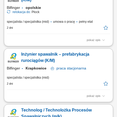
poszczególnych etapów inwestycji. Kontrolowanie zgodności...
Bilfinger
opolskie
relokacja do:
Płock
specjalista / specjalistka (mid)
umowa o pracę
pełny etat
2 dni
pokaż opis
Twój zakres obowiązków: koordynowanie i nadzorowanie prac na
budowie; zarządzanie zespołem pracowników; monitorowanie
Inżynier spawalnik – prefabrykacja
harmonogramu robót oraz dbałość o terminową realizację zadań;
kontrola zgodności wykonywanych prac z dokumentacją techniczną i
rurociągów (K/M)
zasadami BHP; udział w prowadzeniu...
Bilfinger
Krapkowice
praca
stacjonarna
specjalista / specjalistka (mid)
2 dni
pokaż opis
Twój zakres obowiązków: nadzór nad procesami spawalniczymi TIG
141 oraz spawaniem orbitalnym, w tym ich optymalizacja; analiza norm
Technolog / Technolożka Procesów
spawalniczych, dokumentacji technicznej i specyfikacji projektowych;
przygotowywanie i weryfikacja technologii spawania; rozwiązywanie
Spawalniczych (m/k)