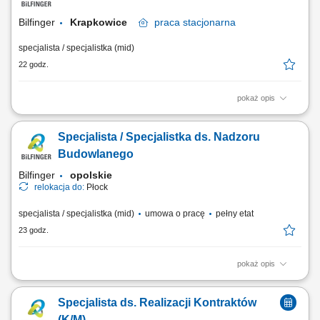
Bilfinger
Krapkowice
praca
stacjonarna
specjalista / specjalistka (mid)
22 godz.
pokaż opis
Opis stanowiska Nadzór techniczny nad procesami spawania TIG 141
oraz spawania orbitalnego. Analiza i optymalizacja technologii
Specjalista / Specjalistka ds. Nadzoru
spawalniczych stosowanych w procesach produkcyjnych.
Opracowywanie, aktualizacja oraz kontrola dokumentacji
Budowlanego
technologicznej spawania. Przygotowywanie instrukcji...
Bilfinger
opolskie
relokacja do:
Płock
specjalista / specjalistka (mid)
umowa o pracę
pełny etat
23 godz.
pokaż opis
Opis stanowiska: Koordynowanie przebiegu prac budowlanych oraz
nadzorowanie realizacji robót. Organizowanie pracy zespołu i
Specjalista ds. Realizacji Kontraktów
wspieranie kierownika budowy w codziennych zadaniach.
Monitorowanie harmonogramu oraz terminowej realizacji
(K/M)