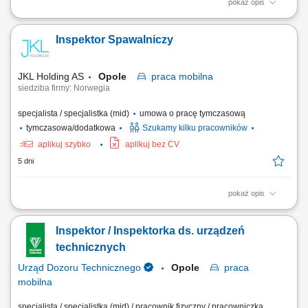
pokaż opis
Do Twoich zadań należeć będzie: Wykonywanie i dokumentowanie
badań urządzeń ciśnieniowych podlegających dozorowi UDT. Inspekcja
Inspektor Spawalniczy
urządzeń ciśnieniowych. Sprawdzanie kwalifikacji osób obsługujących i
konserwujących urządzenia ciśnieniowe.
JKL Holding AS
Opole
praca
mobilna
siedziba firmy: Norwegia
specjalista / specjalistka (mid)
umowa o pracę tymczasową
tymczasowa/dodatkowa
Szukamy kilku pracowników
aplikuj szybko
aplikuj bez CV
5 dni
pokaż opis
Do Twoich obowiązków będzie należało: kontrola jakości połączeń
spawanych; nadzór przebiegu prac pisanie raportów; analiza
Inspektor / Inspektorka ds. urządzeń
dokumentacji technicznej;
technicznych
Urząd Dozoru Technicznego
Opole
praca
mobilna
specjalista / specjalistka (mid) / pracownik fizyczny / pracowniczka