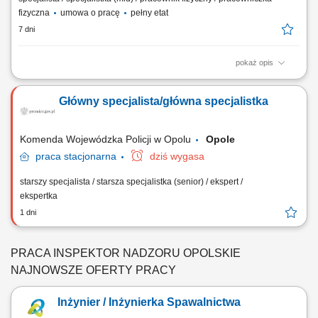
fizyczna
umowa o pracę
pełny etat
7 dni
pokaż opis
Zadania na stanowisku: Przeprowadzanie kompleksowych badań
odbiorczych i eksploatacyjnych aparatury oraz urządzeń ciśnieniowych,
Główny specjalista/główna specjalistka
które podlegają pod państwowy nadzór techniczny. Wykonywanie
szczegółowych inspekcji stanu technicznego instalacji przemysłowych
oraz rzetelne sporządzanie...
Komenda Wojewódzka Policji w Opolu
Opole
praca
stacjonarna
dziś wygasa
starszy specjalista / starsza specjalistka (senior) / ekspert /
ekspertka
1 dni
PRACA INSPEKTOR NADZORU OPOLSKIE
NAJNOWSZE OFERTY PRACY
Inżynier / Inżynierka Spawalnictwa