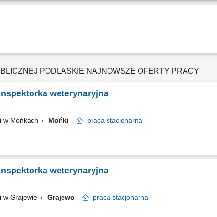
UBLICZNEJ PODLASKIE NAJNOWSZE OFERTY PRACY
/inspektorka weterynaryjna
ii w Mońkach
Mońki
praca
stacjonarna
/inspektorka weterynaryjna
ii w Grajewie
Grajewo
praca
stacjonarna