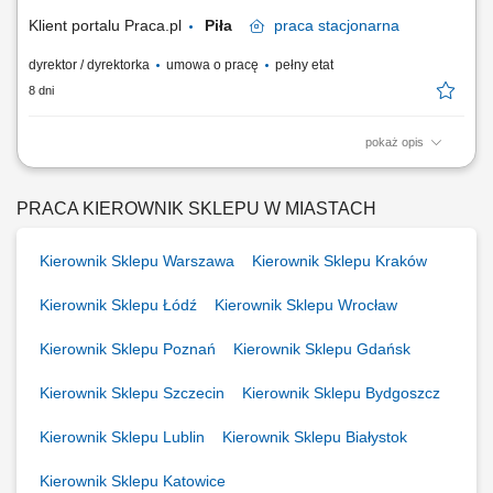
celów biznesowych w...
Klient portalu Praca.pl
Piła
praca
stacjonarna
dyrektor / dyrektorka
umowa o pracę
pełny etat
8 dni
pokaż opis
Całościowe kierowanie placówką handlową oraz dbanie o rozwój i
zaangażowanie ponad stuosobowego zespołu. Kreowanie i wdrażanie
strategii operacyjnej mającej na celu realizację ambitnych wyników
PRACA KIEROWNIK SKLEPU W MIASTACH
biznesowych. Aktywne zarządzanie finansami sklepu i optymalizacja
budżetu w oparciu o...
Kierownik Sklepu Warszawa
Kierownik Sklepu Kraków
Kierownik Sklepu Łódź
Kierownik Sklepu Wrocław
Kierownik Sklepu Poznań
Kierownik Sklepu Gdańsk
Kierownik Sklepu Szczecin
Kierownik Sklepu Bydgoszcz
Kierownik Sklepu Lublin
Kierownik Sklepu Białystok
Kierownik Sklepu Katowice