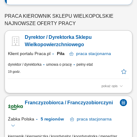
PRACA KIEROWNIK SKLEPU WIELKOPOLSKIE
NAJNOWSZE OFERTY PRACY
Dyrektor / Dyrektorka Sklepu
Wielkopowierzchniowego
Klient portalu Praca.pl
Piła
praca
stacjonarna
dyrektor / dyrektorka
umowa o pracę
pełny etat
19 godz.
pokaż opis
Kompleksowe zarządzanie operacyjne i strategiczne sklepem
wielkopowierzchniowym. Budowanie, inspirowanie i rozwój dużego
Franczyzobiorca / Franczyzobiorczyni
zespołu (powyżej 100 osób) oraz tworzenie angażującego środowiska
pracy. Realizacja strategii rozwoju i osiąganie kluczowych celów
biznesowych w perspektywie krótko- i...
Żabka Polska
5 regionów
praca
stacjonarna
kierownik / kierowniczka / koordynator / koordynatorka / menedżer