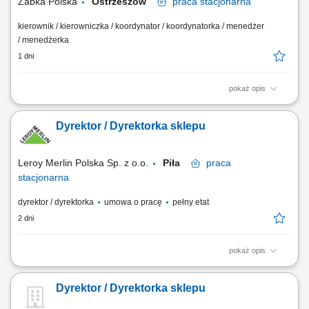
Żabka Polska
Ostrzeszów
praca
stacjonarna
kierownik / kierowniczka / koordynator / koordynatorka / menedżer
/ menedżerka
1 dni
pokaż opis
Główne zadania: Prowadzenie własnej działalności gospodarczej w
oparciu o sprawdzony model biznesowy. Dbanie o wysoką jakość
Dyrektor / Dyrektorka sklepu
obsługi. Monitorowanie stanów magazynowych i zamówień.
Dostosowywanie asortymentu sklepu do potrzeb lokalnego rynku.
Współpraca z centralą w zakresie działań...
Leroy Merlin Polska Sp. z o.o.
Piła
praca
stacjonarna
dyrektor / dyrektorka
umowa o pracę
pełny etat
2 dni
pokaż opis
Jakie zadania na Ciebie czekają? kompleksowe zarządzanie sklepem
wielkopowierzchniowym – budowanie zaangażowanego zespołu i
Dyrektor / Dyrektorka sklepu
tworzenie środowiska, w którym ludzie chcą pracować i się rozwijać
(+100 osób w zespole) realizacja strategii rozwoju sklepu i osiąganie