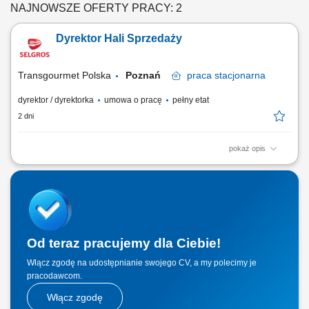
NAJNOWSZE OFERTY PRACY: 2
Dyrektor Hali Sprzedaży
Transgourmet Polska
Poznań
praca
stacjonarna
dyrektor / dyrektorka
umowa o pracę
pełny etat
2 dni
pokaż opis
Twój zakres obowiązków optymalizacja i nadzór nad działaniami
operacyjnymi prowadzonymi w hali sprzedaży, rozwój sprzedaży,
prowadzenie kontroli i zapewnienie realizacji celów finansowych oraz
sprzedażowych, analiza wyników sprzedażowych, nadzór nad
infrastrukturą i bezpieczeństwem w...
Od teraz pracujemy dla Ciebie!
Włącz zgodę na udostępnianie swojego CV, a my polecimy je
pracodawcom.
Włącz zgodę