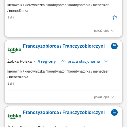
kierownik / kierowniczka / koordynator / koordynatorka / menedżer
/ menedżerka
1 dni
pokaż opis
Główne zadania: Prowadzenie własnej działalności gospodarczej w
oparciu o sprawdzony model biznesowy. Dbanie o wysoką jakość
Franczyzobiorca / Franczyzobiorczyni
obsługi. Monitorowanie stanów magazynowych i zamówień.
Dostosowywanie asortymentu sklepu do potrzeb lokalnego rynku.
Współpraca z centralą w zakresie działań...
Żabka Polska
4 regiony
praca
stacjonarna
kierownik / kierowniczka / koordynator / koordynatorka / menedżer
/ menedżerka
1 dni
pokaż opis
Główne zadania: Prowadzenie własnej działalności gospodarczej w
oparciu o sprawdzony model biznesowy. Dbanie o wysoką jakość
Franczyzobiorca / Franczyzobiorczyni
obsługi. Monitorowanie stanów magazynowych i zamówień.
Dostosowywanie asortymentu sklepu do potrzeb lokalnego rynku.
Współpraca z centralą w zakresie działań...