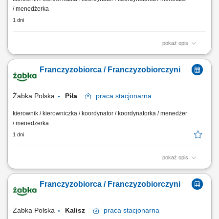
/ menedżerka
1 dni
pokaż opis
Główne zadania: Prowadzenie własnej działalności gospodarczej w
oparciu o sprawdzony model biznesowy. Dbanie o wysoką jakość
Franczyzobiorca / Franczyzobiorczyni
obsługi. Monitorowanie stanów magazynowych i zamówień.
Dostosowywanie asortymentu sklepu do potrzeb lokalnego rynku.
Współpraca z centralą w zakresie działań...
Żabka Polska
Piła
praca
stacjonarna
kierownik / kierowniczka / koordynator / koordynatorka / menedżer
/ menedżerka
1 dni
pokaż opis
Główne zadania: Prowadzenie własnej działalności gospodarczej w
oparciu o sprawdzony model biznesowy. Dbanie o wysoką jakość
Franczyzobiorca / Franczyzobiorczyni
obsługi. Monitorowanie stanów magazynowych i zamówień.
Dostosowywanie asortymentu sklepu do potrzeb lokalnego rynku.
Współpraca z centralą w zakresie działań...
Żabka Polska
Kalisz
praca
stacjonarna