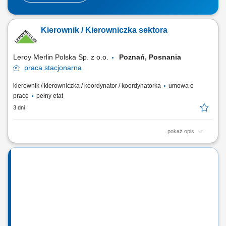
Kierownik / Kierowniczka sektora
Leroy Merlin Polska Sp. z o.o.
Poznań, Posnania
praca
stacjonarna
kierownik / kierowniczka / koordynator / koordynatorka
umowa o
pracę
pełny etat
3 dni
pokaż opis
Jakie zadania na Ciebie czekają? zarządzanie zespołem Doradców
Klienta (rekrutacja, wdrożenie, ustalanie celów rozwojowych i ocena
wyników pracy, podnoszenie kompetencji zespołu) opracowywanie i
realizacja rocznych planów sprzedaży oraz określanie kluczowych
wskaźników efektywności;...