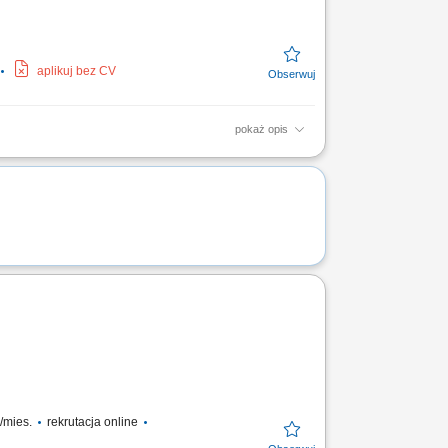
aplikuj bez CV
pokaż opis
awarii elektrycznych i mechanicznych na
i UDT; Współpraca z...
o/mies.
rekrutacja online