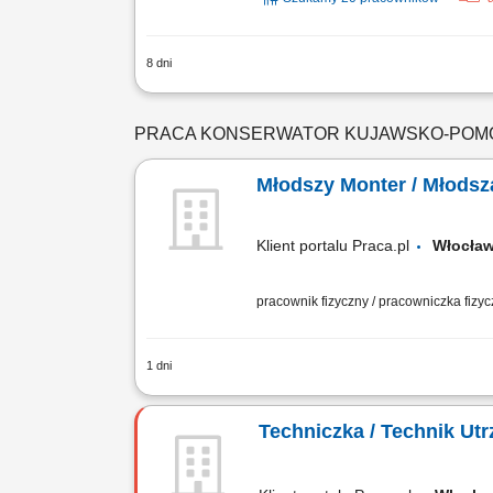
8 dni
Odświeżanie i renowacja domków kempi
prysznicowych oraz wymiana oświetlenia
PRACA KONSERWATOR KUJAWSKO-POMO
Młodszy Monter / Młods
Klient portalu Praca.pl
Włocł
pracownik fizyczny / pracowniczka fizy
1 dni
Wykonywanie przeglądów i bieżącej k
kontrola ich stanu technicznego. Real
Techniczka / Technik Ut