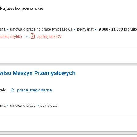
kujawsko-pomorskie
czna
umowa o pracę / o pracę tymczasową
pełny etat
9 000 - 11 000 zł
brutt
aplikuj szybko
aplikuj bez CV
ngowych na podstawie listy zadań; Malowanie drzwi, sufitów oraz tarasów zewnęt
 i osprzętu elektrycznego; Układanie wykładzin podłogowych oraz linoleum; Czas 
erwisu Maszyn Przemysłowych
awek
praca
stacjonarna
czna
umowa o pracę
pełny etat
maszyn i urządzeń przemysłowych zgodnie z harmonogramem wykonywanie prac ko
nitorowanie stanu technicznego urządzeń i diagnozowanie przyczyn usterek udz