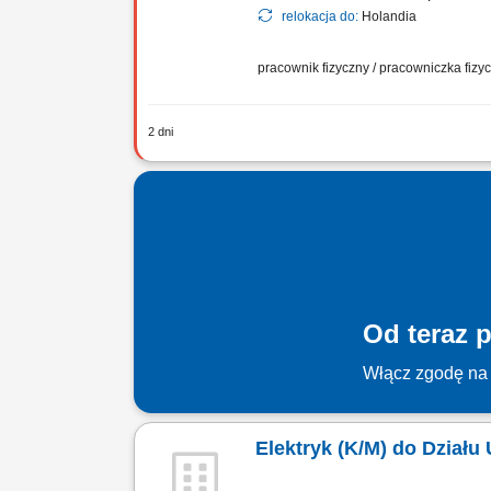
relokacja do:
Holandia
pracownik fizyczny / pracowniczka fiz
2 dni
Twoje zadania: Nadzór techniczny, usu
chłodniczego. Realizacja prac modyfik
Od teraz p
Włącz zgodę na 
Elektryk (K/M) do Dział