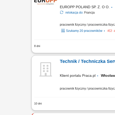
EUROPP POLAND SP. Z. O O.
relokacja do:
Francja
pracownik fizyczny / pracowniczka fizy
Szukamy 20 pracowników
8 dni
Odświeżanie i renowacja domków kempi
prysznicowych oraz wymiana oświetlenia
Technik / Techniczka S
Klient portalu Praca.pl
Włocł
pracownik fizyczny / pracowniczka fizy
10 dni
realizacja przeglądów technicznych 
podstawowych napraw mechanicznych mo