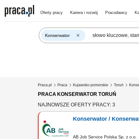
Oferty pracy
Kariera i rozwój
Pracodawcy
Ka
Konserwator
Praca.pl
Praca
Kujawsko-pomorskie
Toruń
Konse
PRACA KONSERWATOR TORUŃ
NAJNOWSZE OFERTY PRACY: 3
Konserwator / Konserwa
AB Job Service Polska Sp. z o.o.