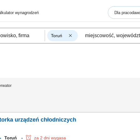
lkulator wynagrodzeń
Dla pracodaw
Toruń
rwator
torka urządzeń chłodniczych
Toruń
za 2 dni wygasa