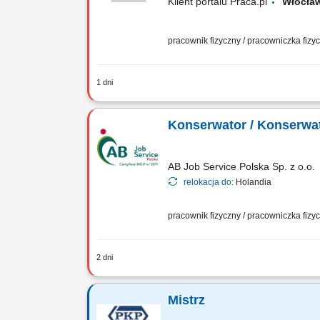
Klient portalu Praca.pl
Włocł
pracownik fizyczny / pracowniczka fiz
1 dni
Bieżąca obsługa techniczna obiektu i 
eksploatacyjnej. Wykonywanie konserwacj
Konserwator / Konserwa
AB Job Service Polska Sp. z o.o.
relokacja do:
Holandia
pracownik fizyczny / pracowniczka fiz
2 dni
Twoje zadania: Nadzór techniczny, usu
chłodniczego. Realizacja prac modyfik
Mistrz