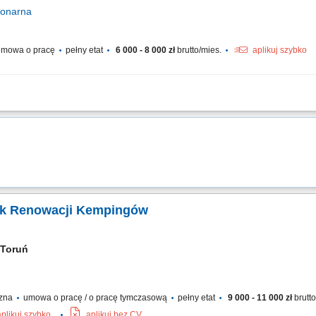
jonarna
mowa o pracę
pełny etat
6 000 - 8 000 zł
brutto/mies.
aplikuj szybko
dzeń i infrastruktury elektrycznej zakładu; Diagnozowanie i usuwanie bieżących 
lanowych przeglądów technicznych maszyn zgodnie z harmonogramem i wytycznym
ik Renowacji Kempingów
Toruń
czna
umowa o pracę / o pracę tymczasową
pełny etat
9 000 - 11 000 zł
brutt
aplikuj szybko
aplikuj bez CV