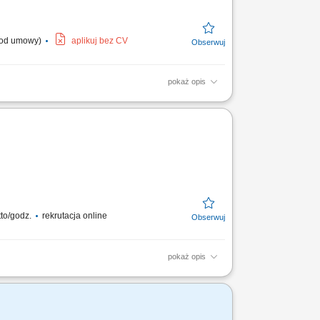
. od umowy)
aplikuj bez CV
pokaż opis
hnicznych w pełnej sprawności
itarnych,...
tto/godz.
rekrutacja online
pokaż opis
tanych komponentów oraz czynnika
a terenie nowoczesnego...