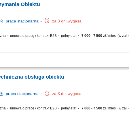
rzymania Obiektu
praca
stacjonarna
za 3 dni wygasa
yczna
umowa o pracę / kontrakt B2B
pełny etat
7 000 - 7 500 zł
/ mies. (w zal
j obsługi technicznej obiektu. Utrzymywanie sprawności instalacji i urządzeń te
tarnych, chłodniczych, ciepłowniczych, przeciwpożarowych oraz teleinformatycznyc
techniczna obsługa obiektu
praca
stacjonarna
za 3 dni wygasa
yczna
umowa o pracę / kontrakt B2B
pełny etat
7 000 - 7 500 zł
/ mies. (w zal