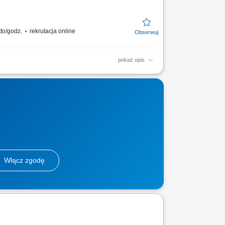
tto/godz.
rekrutacja online
pokaż opis
tanych komponentów oraz czynnika
a terenie nowoczesnego...
Włącz zgodę