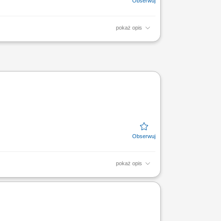
pokaż opis
rznych; Montaż listew narożnych, zestawów
pracy: 35...
pokaż opis
h, smarowanie elementów maszyn oraz
aż i demontaż maszyn...