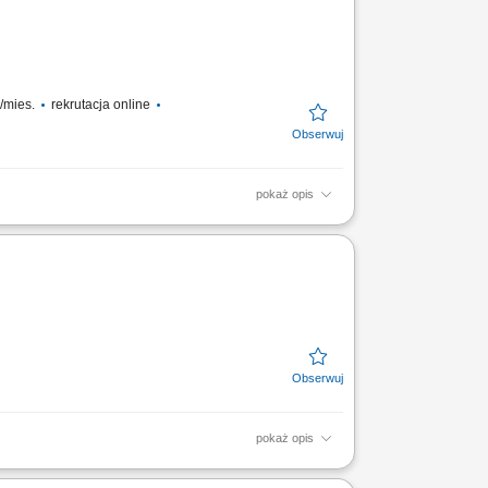
o/mies.
rekrutacja online
pokaż opis
rznych; Montaż listew narożnych, zestawów
pracy: 35...
pokaż opis
nserwacyjnych, smarowniczych oraz
iał w montażach, demontażach oraz...