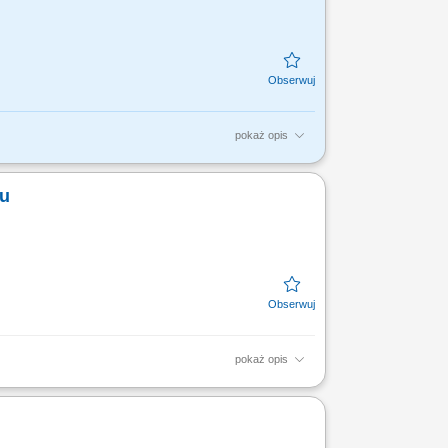
pokaż opis
zgodnie z regulacjami Spółki i
prac, Wykonywanie prac remontowych...
hu
pokaż opis
marowanie łożysk, konserwację oraz drobne
yszczenie...