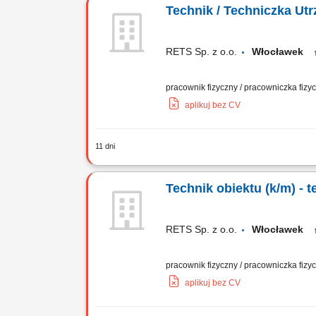
Technik / Techniczka Ut
RETS Sp. z o.o.
Włocławek
pracownik fizyczny / pracowniczka fiz
aplikuj bez CV
11 dni
Zakres obowiązków: Zapewnienie bieżące
wentylacyjnych, klimatyzacyjnych, sani
Technik obiektu (k/m) - 
RETS Sp. z o.o.
Włocławek
pracownik fizyczny / pracowniczka fiz
aplikuj bez CV