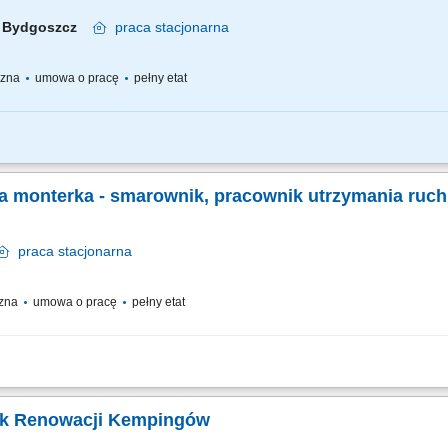
Bydgoszcz
praca
stacjonarna
yczna
umowa o pracę
pełny etat
ialny(-a) m.in. za: Prowadzenie samodzielne samochodów służbowych do 3,5 tony 
chnicznego remontowanych obiektów od względem bezpieczeństwa prowadzonych 
a monterka - smarownik, pracownik utrzymania ruc
praca
stacjonarna
czna
umowa o pracę
pełny etat
edzialny za: wykonywanie przeglądów maszyn i urządzeń - uzupełnienie oleju, s
ów smarowniczych, demontaże i montaże maszyn i urządzeń, hydrodynamiczne cz
ik Renowacji Kempingów