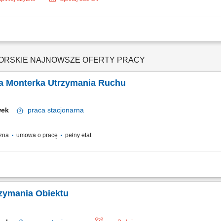
ngowych na podstawie listy zadań; Malowanie drzwi, sufitów oraz tarasów zewnęt
 i osprzętu elektrycznego; Układanie wykładzin podłogowych oraz linoleum; Czas 
RSKIE NAJNOWSZE OFERTY PRACY
za Monterka Utrzymania Ruchu
awek
praca
stacjonarna
czna
umowa o pracę
pełny etat
onserwacji maszyn oraz urządzeń przemysłowych. Uzupełnianie środków smarnyc
izacja prac serwisowych związanych ze smarowaniem i utrzymaniem urządzeń. Mont
rzymania Obiektu