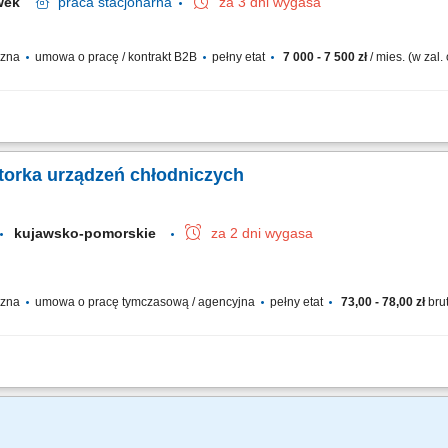
awek
praca
stacjonarna
za 3 dni wygasa
yczna
umowa o pracę / kontrakt B2B
pełny etat
7 000 - 7 500 zł
/ mies. (w zal
kontrola prawidłowego działania instalacji. Utrzymywanie urządzeń i systemów tec
i instalacji i urządzeń, m.in. elektrycznych, wentylacyjnych, klimatyzacyjnych, san
torka urządzeń chłodniczych
kujawsko-pomorskie
za 2 dni wygasa
yczna
umowa o pracę tymczasową / agencyjna
pełny etat
73,00 - 78,00 zł
bru
wanie usterek i przeglądy reeferów na terminalu. Prowadzenie rejestru wykorzys
acyjnych i testów odbiorczych urządzeń. Monitorowanie parametrów termicznych n