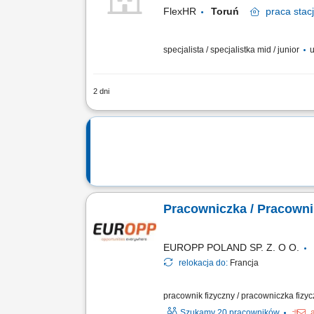
FlexHR
Toruń
praca
stac
specjalista / specjalistka mid / junior
u
2 dni
Czuwanie nad sprawnością maszyn, urzą
liniach produkcyjnych; Wykonywanie p
Pracowniczka / Pracown
EUROPP POLAND SP. Z. O O.
relokacja do:
Francja
pracownik fizyczny / pracowniczka fizy
Szukamy 20 pracowników