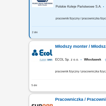
Polskie Koleje Państwowe S.A.
pracownik fizyczny / pracowniczka fiz
2 dni
Na tym stanowisku będziesz odpowiedz
uprawnieniami, Sprawdzenie stanu te
Młodszy monter / Młodsz
ECOL Sp. z o.o.
Włocławek
pracownik fizyczny / pracowniczka fizy
5 dni
Dołączając do zespołu będziesz odpowi
naprawy urządzeń, wykonywanie serwis
Pracowniczka / Pracown