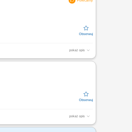
pokaż opis
onywanie drobnych prac
niczny urządzeń biurowych i...
pokaż opis
 technicznej. Weryfikacja stanu