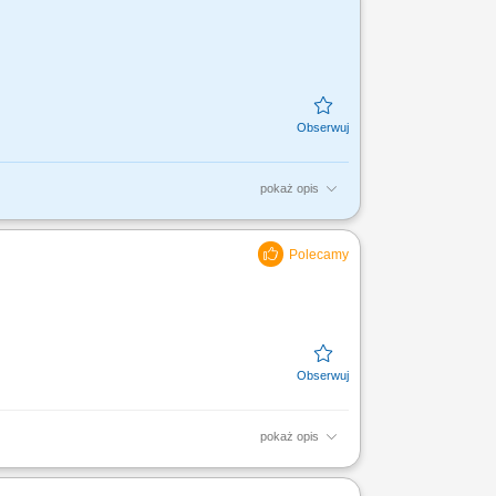
pokaż opis
nywanie napraw nieruchomości i
Usuwanie drobnych awarii (w tym...
pokaż opis
ądowych; diagnozowaniem i usuwaniem
nych pracach...