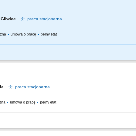
Gliwice
praca
stacjonarna
yczna
umowa o pracę
pełny etat
zialny(-a) za: Wykonywanie drobnych prac remontowych i konserwacyjnych; Wyko
race murarskie; Wykonywanie prac mających na celu utrzymanie trenów zielonych; 
sła
praca
stacjonarna
czna
umowa o pracę
pełny etat
niem przeglądów, konserwacją i naprawą instalacji elektrycznych oraz niskopr
widłowym działaniem urządzeń i instalacji w hotelu; wsparciem zespołu w codzien