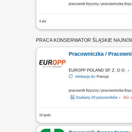
pracownik fizyczny / pracowniczka fizy
4 dni
Wykonywanie przeglądów, konserwacji i 
urządzeń HVAC; Sprawdzanie szczelnośc
PRACA KONSERWATOR ŚLĄSKIE NAJNO
Pracowniczka / Pracown
EUROPP POLAND SP. Z. O O.
relokacja do:
Francja
pracownik fizyczny / pracowniczka fizy
Szukamy 20 pracowników
10 godz.
Odświeżanie i renowacja domków kempi
prysznicowych oraz wymiana oświetlenia