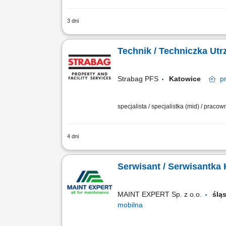
3 dni
Zadania: bieżąca eksploatacja, konserw
monitorowanie pracy powierzonych urzą
Technik / Techniczka Ut
Strabag PFS
Katowice
p
specjalista / specjalistka (mid) / praco
4 dni
Opis stanowiska Zapewnienie sprawnego
konserwacja oraz wykonywanie przegląd
Serwisant / Serwisantka 
MAINT EXPERT Sp. z o.o.
ślą
mobilna