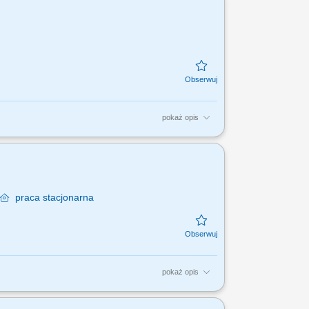
pokaż opis
standardami bezpieczeństwa firmy;
dłowości; Sprawność...
praca
stacjonarna
pokaż opis
iem dróg wodnych, obsługę urządzeń
i eksploatacją odcinków rzek,...