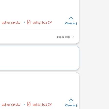
aplikuj szybko
aplikuj bez CV
pokaż opis
ych. Regularne przeglądy oraz konserwacja
isami...
aplikuj szybko
aplikuj bez CV