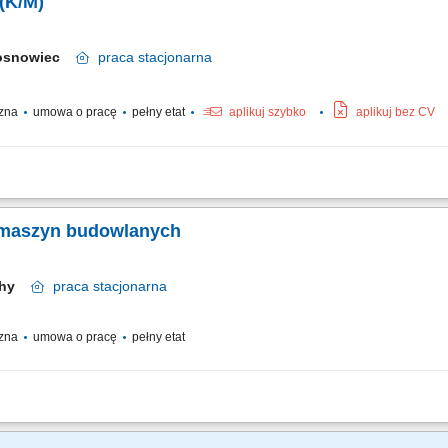
(K/M)
osnowiec
praca
stacjonarna
czna
umowa o pracę
pełny etat
aplikuj szybko
aplikuj bez CV
u i czystości w wyznaczonych obszarach budynków i terenów zewnętrznych. Wyk
ymiana żarówek, naprawa klamek). Dbanie o prawidłowe funkcjonowanie i stan tech
a maszyn budowlanych
chy
praca
stacjonarna
czna
umowa o pracę
pełny etat
a maszyn budowlanych. Konserwacja i montaż urządzeń. Prowadzenie dokumentacji
t części zapasowych.