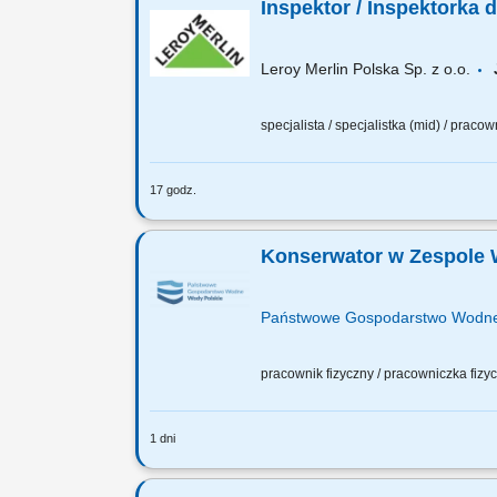
Inspektor / Inspektorka 
Leroy Merlin Polska Sp. z o.o.
specjalista / specjalistka (mid) / praco
17 godz.
Jakie zadania na Ciebie czekają? Utrz
Kontrolowanie stanu technicznego obiek
Konserwator w Zespole W
Państwowe Gospodarstwo Wodne
pracownik fizyczny / pracowniczka fiz
1 dni
OSOBA NA TYM STANOWISKU BĘDZIE OD
mechanicznych i elektrycznych, konser