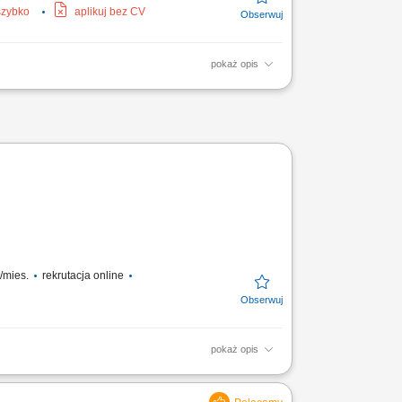
szybko
aplikuj bez CV
pokaż opis
ie awarii i realizacja bieżących napraw
instalacji w...
o/mies.
rekrutacja online
pokaż opis
rznych; Montaż listew narożnych, zestawów
pracy: 35...