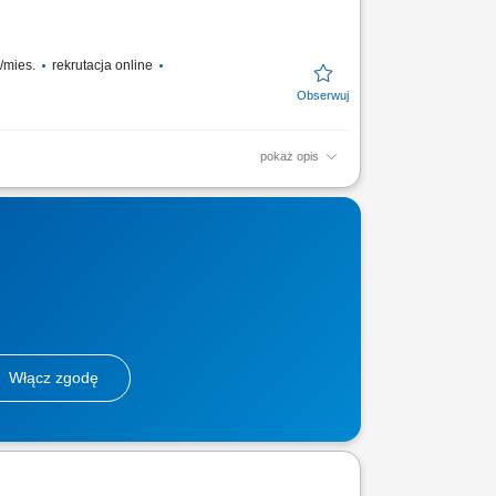
o/mies.
rekrutacja online
pokaż opis
rznych; Montaż listew narożnych, zestawów
pracy: 35...
Włącz zgodę