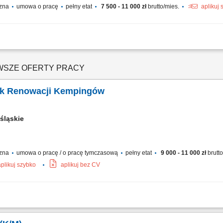
czna
umowa o pracę
pełny etat
7 500 - 11 000 zł
brutto/mies.
aplikuj 
czyszczenia systemów klimatyzacyjnych (Split, Multi-Split, VRF/VRV) Diagnozowan
i, napełnianie układów oraz wymiana uszkodzonych części; Uruchamianie nowych 
WSZE OFERTY PRACY
ik Renowacji Kempingów
śląskie
czna
umowa o pracę / o pracę tymczasową
pełny etat
9 000 - 11 000 zł
brutt
aplikuj szybko
aplikuj bez CV
ngowych na podstawie listy zadań; Malowanie drzwi, sufitów oraz tarasów zewnęt
 i osprzętu elektrycznego; Układanie wykładzin podłogowych oraz linoleum; Czas 