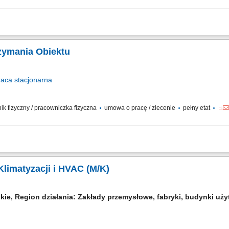
acja instalacji i urządzeń budynkowych: instalacje elektryczne, wodno-kanalizacyj
dzeń; usuwanie awarii; współpraca z serwisami zewnętrznymi; raportowanie zgod
rzymania Obiektu
raca
stacjonarna
wnik fizyczny / pracowniczka fizyczna
umowa o pracę / zlecenie
pełny etat
 działania instalacji i urządzeń budynkowych (elektrycznych, HVAC, wodno-kanal
ów technicznych systemów w obiekcie. Diagnozowanie i usuwanie awarii instalacj
Klimatyzacji i HVAC (M/K)
skie, Region działania: Zakłady przemysłowe, fabryki, budynki u