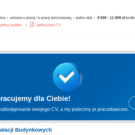
czna
umowa o pracę / o pracę tymczasową
pełny etat
9 000 - 11 000 zł
brutt
aplikuj szybko
aplikuj bez CV
ngowych na podstawie listy zadań; Malowanie drzwi, sufitów oraz tarasów zewnęt
 i osprzętu elektrycznego; Układanie wykładzin podłogowych oraz linoleum; Czas 
racujemy dla Ciebie!
udostępnianie swojego CV, a my polecimy je pracodawcom.
stalacji Budynkowych