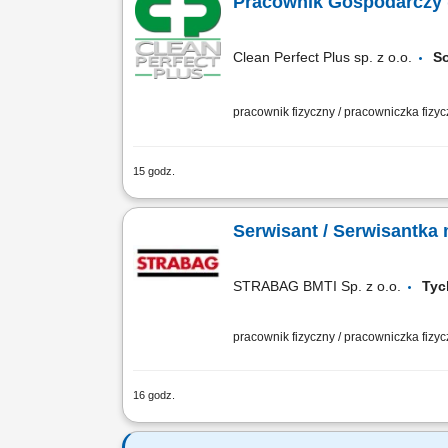
Pracownik Gospodarczy 
Clean Perfect Plus sp. z o.o.
S
pracownik fizyczny / pracowniczka fizy
15 godz.
Opis stanowiska Utrzymywanie porządk
konserwatorskich i naprawczych (np. w
Serwisant / Serwisantk
STRABAG BMTI Sp. z o.o.
Ty
pracownik fizyczny / pracowniczka fizy
16 godz.
Opis stanowiska Diagnostyka i napraw
technicznego maszyn. Sporządzanie lis