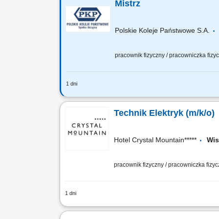
Mistrz
Polskie Koleje Państwowe S.A.
pracownik fizyczny / pracowniczka fiz
1 dni
Na tym stanowisku będziesz odpowied
zabezpieczanie miejsc awarii, w tym p
Technik Elektryk (m/k/o)
Hotel Crystal Mountain*****
Wi
pracownik fizyczny / pracowniczka fizy
1 dni
Czym będziesz się zajmować: wykonywa
awarii elektrycznych; nadzorem nad pra