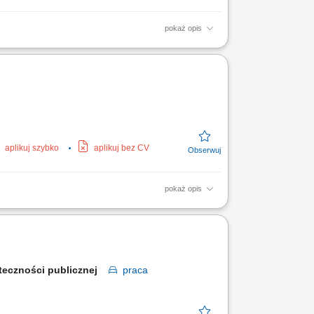
pokaż opis
ne, klimatyzacyjne, grzewcze, wentylacyjne;
nie z procedurami;
aplikuj szybko
aplikuj bez CV
pokaż opis
izacyjnych i grzewczych). Bieżąca
i oraz urządzeń....
żyteczności publicznej
praca