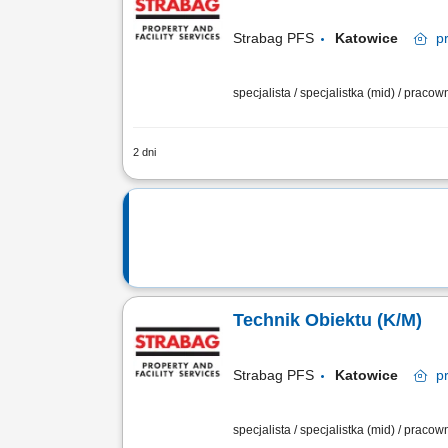
Strabag PFS
Katowice
p
specjalista / specjalistka (mid) / praco
2 dni
Opis stanowiska Utrzymanie sprawności
urządzeń technicznych. Usuwanie awari
Technik Obiektu (K/M)
Strabag PFS
Katowice
p
specjalista / specjalistka (mid) / praco