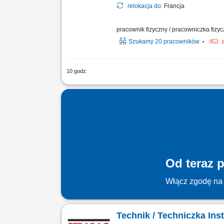
relokacja do:
Francja
pracownik fizyczny / pracowniczka fizy
Szukamy 20 pracowników
10 godz.
Odświeżanie i renowacja domków kempi
prysznicowych oraz wymiana oświetlenia
Od teraz p
Włącz zgodę na 
Technik / Techniczka In