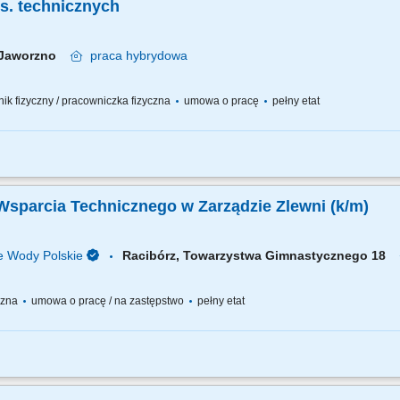
ds. technicznych
Jaworzno
praca
hybrydowa
wnik fizyczny / pracowniczka fizyczna
umowa o pracę
pełny etat
ymanie stanu technicznego budynku i otoczenia zgodnie z przepisami prawa oraz 
tu i wszystkich instalacji; Reagowanie na bieżąco na zaistniałe usterki i nieprawi
sparcia Technicznego w Zarządzie Zlewni (k/m)
 Wody Polskie
Racibórz, Towarzystwa Gimnastycznego 18
yczna
umowa o pracę / na zastępstwo
pełny etat
POWIEDZIALNA ZA: wykonywanie prac związanych z oznakowaniem i utrzyman
wację i drobne naprawy tych urządzeń, prace związane z prawidłowym utrzymaniem 