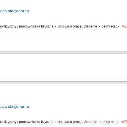
raca
stacjonarna
wnik fizyczny / pracowniczka fizyczna
umowa o pracę / zlecenie
pełny etat
 instalacji budynkowych: elektrycznych, wentylacyjnych, klimatyzacyjnych i wodn
i i bieżące reagowanie na zgłoszenia serwisowe. Współpraca z zewnętrznymi serw
raca
stacjonarna
wnik fizyczny / pracowniczka fizyczna
umowa o pracę / zlecenie
pełny etat