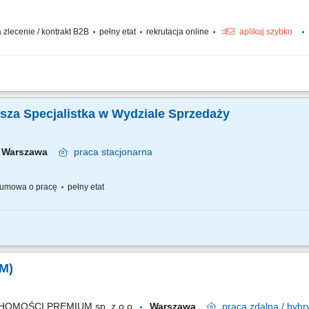
zlecenie / kontrakt B2B
pełny etat
rekrutacja online
aplikuj szybko
acy; Pośrednictwo w transakcjach sprzedaży i wynajmu nieruchomości; Prezentacj
sprzedaży bądź wynajmu nieruchomości; Utrzymywanie trwałych i dobrych relacji z k
arsza Specjalistka w Wydziale Sprzedaży
Warszawa
praca
stacjonarna
umowa o pracę
pełny etat
ędziesz za: Przygotowywanie nieruchomości do obrotu komercyjnego; Realizacja 
bezprzetargowym; Analiza i weryfikacja nieruchomości pod kątem możliwości obrotu 
/M)
OMOŚCI PREMIUM sp. z o.o.
Warszawa
praca
zdalna / hyb