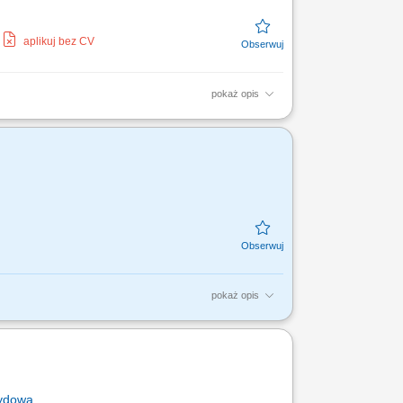
aplikuj bez CV
pokaż opis
e nieruchomości potencjalnie
lientami;...
pokaż opis
procesu komercyjnej sprzedaży
oraz optymalnej strategii...
rydowa