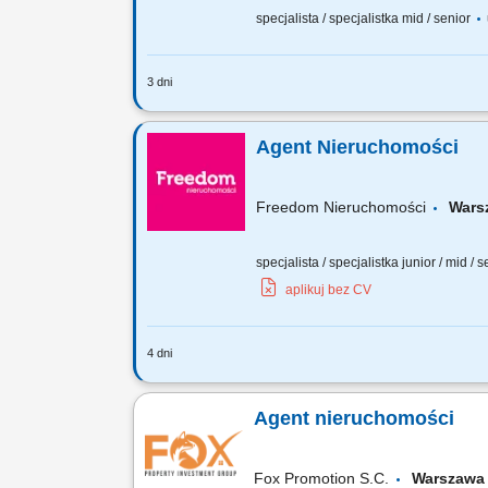
specjalista / specjalistka mid / senior
3 dni
Na tym stanowisku będziesz odpowied
weryfikacja operatów szacunkowych; O
Agent Nieruchomości
Freedom Nieruchomości
Wars
specjalista / specjalistka junior / mid / 
aplikuj bez CV
4 dni
Twoje zadania? Systematyczne pozyskiw
sprzedaży i marketingu własnej bazy o
Agent nieruchomości
Fox Promotion S.C.
Warsza