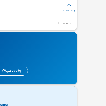
pokaż opis
y nieruchomości, analiza rynku
projektów, weryfikacja...
Włącz zgodę
narna