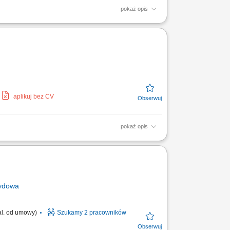
pokaż opis
rzeb klientów i precyzyjne dobieranie
partych na zaufaniu...
aplikuj bez CV
pokaż opis
, sprzedaży i najmu, prezentowanie
ie i utrzymywanie...
rydowa
zal. od umowy)
Szukamy 2 pracowników