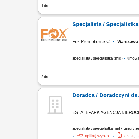
1 dni
Zakres obowiązków: Prowadzenie profes
rozwiązań finansowych; Aktywne budowan
Specjalista / Specjalist
Fox Promotion S.C.
Warsza
specjalista / specjalistka (mid)
umowa 
2 dni
aktywne pozyskiwanie ofert sprzedaży 
nieruchomości zainteresowanym klientom
Doradca / Doradczyni ds
ESTATEPARK AGENCJA NIERUCH
specjalista / specjalistka mid / junior / s
aplikuj szybko
aplikuj 