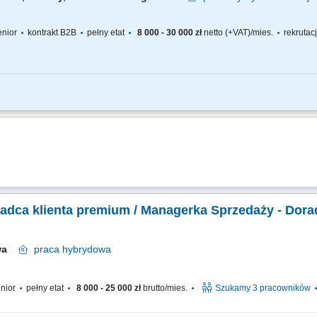
senior
kontrakt B2B
pełny etat
8 000 - 30 000 zł
netto (+VAT)/mies.
rekrutac
anie nieruchomości w oparciu o umowy na wyłączność. Utrzymywanie profesjonalny
fert nieruchomości. Realizacja celów sprzedażowych. Współpraca z zespołem i dbał
adca klienta premium / Managerka Sprzedaży - Dora
awa
praca
hybrydowa
enior
pełny etat
8 000 - 25 000 zł
brutto/mies.
Szukamy 3 pracowników