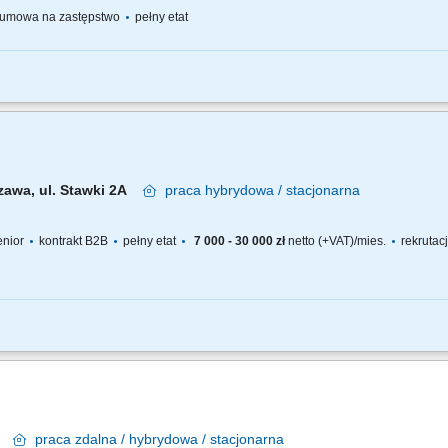
umowa na zastępstwo
pełny etat
zialny(-a) za: Prowadzenie spraw związanych ze sprzedażą nieruchomości, anal
pracowywanie wniosków na posiedzenie Zarządu i projektów uchwał związanych z
zawa, ul. Stawki 2A
praca
hybrydowa / stacjonarna
senior
kontrakt B2B
pełny etat
7 000 - 30 000 zł
netto (+VAT)/mies.
rekrutac
anie nieruchomości w oparciu o umowy na wyłączność. Utrzymywanie profesjonalny
fert nieruchomości. Realizacja celów sprzedażowych. Współpraca z zespołem i dbał
wa
praca
zdalna / hybrydowa / stacjonarna