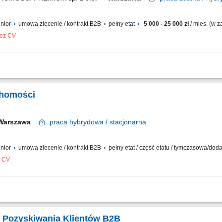
enior
umowa zlecenie / kontrakt B2B
pełny etat
5 000 - 25 000 zł
/ mies. (w 
bez CV
, zakupu i wynajmu nieruchomości; Aktywne pozyskiwanie ofert; Poszukiwanie nie
 przebiegiem transakcji sprzedaży i wynajmu; Przygotowywanie nieruchomości do 
chomości
Warszawa
praca
hybrydowa / stacjonarna
enior
umowa zlecenie / kontrakt B2B
pełny etat / część etatu / tymczasowa/do
z CV
nieruchomości obejmuje: kompleksową obsługę klientów biura, pozyskiwanie zlec
 wynajmu, prezentacje nieruchomości, aktualizowanie baz danych, kompletowanie d
. Pozyskiwania Klientów B2B