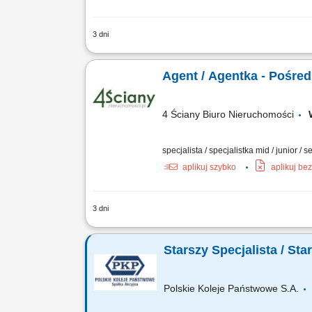
3 dni
Kompleksowa obsługa klientów w zakres
Organizowanie oraz prowadzenie prezen
Agent / Agentka - Pośre
4 Ściany Biuro Nieruchomości
specjalista / specjalistka mid / junior / s
aplikuj szybko
aplikuj be
3 dni
Zadania Aktywne budowanie portfela of
oraz dbanie o ich atrakcyjny wizerunek
Starszy Specjalista / St
Polskie Koleje Państwowe S.A.