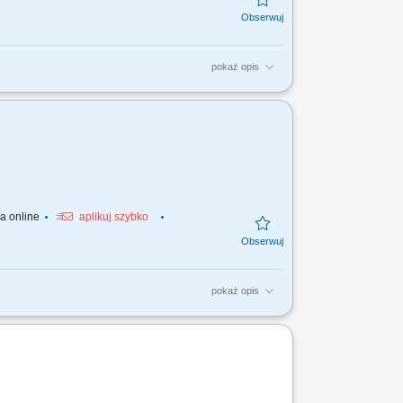
pokaż opis
iza dokumentów geodezyjno-prawnych,
e sprzedażą nieruchomości;...
ja online
aplikuj szybko
pokaż opis
ch relacji z klientami. Organizacja cyklu
ość o...