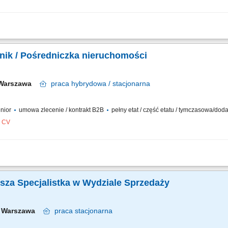
ie sprzedaży, zakupu oraz wynajmu nieruchomości. Aktywne pozyskiwanie nowych 
tacji nieruchomości. Koordynowanie procesu transakcyjnego i współpraca ze spec
dnik / Pośredniczka nieruchomości
Warszawa
praca
hybrydowa / stacjonarna
enior
umowa zlecenie / kontrakt B2B
pełny etat / część etatu / tymczasowa/do
z CV
ert poprzez pozyskiwanie nowych obiektów do sprzedaży i pod wynajem. Tworzenie
 rynkowy. Bezpośredni kontakt z kontrahentami, w tym prowadzenie pokazów domów i
arsza Specjalistka w Wydziale Sprzedaży
Warszawa
praca
stacjonarna