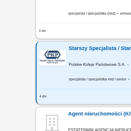
specjalista / specjalistka (mid)
umowa 
4 dni
Aktywne pozyskiwanie ofert do współpr
zainteresowanym klientom; Finalizacja 
Starszy Specjalista / St
Polskie Koleje Państwowe S.A.
specjalista / specjalistka mid / senior
4 dni
Na tym stanowisku odpowiedzialny/a b
nieruchomości w trybie przetargowym i 
Agent nieruchomości (K
ESTATEPARK AGENCJA NIERUCH