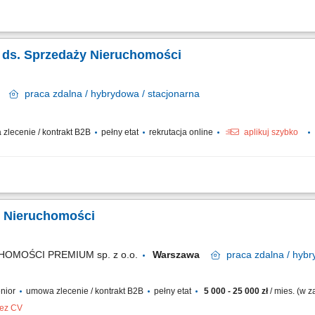
jonalnych spotkań z klientami indywidualnymi oraz biznesowymi; Analizowanie pot
ie oraz rozwijanie własnego portfela klientów; Tworzenie długofalowych relacji o
ka ds. Sprzedaży Nieruchomości
wa
praca
zdalna / hybrydowa / stacjonarna
zlecenie / kontrakt B2B
pełny etat
rekrutacja online
aplikuj szybko
i wynajmu nieruchomości, kompleksowa obsługa klientów podczas transakcji kupna
, prowadzenie negocjacji oraz przygotowywanie do finalizacji transakcji, budowan
. Nieruchomości
OMOŚCI PREMIUM sp. z o.o.
Warszawa
praca
zdalna / hyb
enior
umowa zlecenie / kontrakt B2B
pełny etat
5 000 - 25 000 zł
/ mies. (w 
bez CV