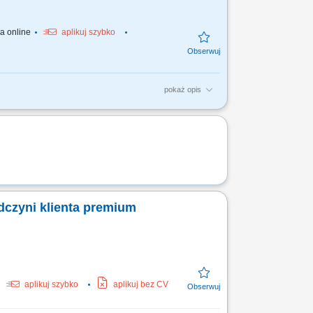
ja online
aplikuj szybko
pokaż opis
ch relacji z klientami. Organizacja cyklu
ość o...
dczyni klienta premium
aplikuj szybko
aplikuj bez CV