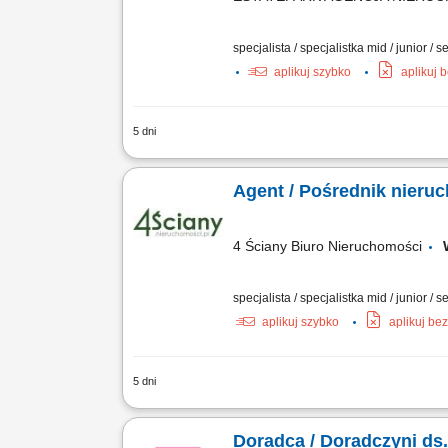
specjalista / specjalistka mid / junior / s
aplikuj szybko
aplikuj 
5 dni
Pośrednictwo w transakcjach sprzedaży
Prezentacje nieruchomości; Nadzór nad
Agent / Pośrednik nieru
4 Ściany Biuro Nieruchomości
specjalista / specjalistka mid / junior / s
aplikuj szybko
aplikuj be
5 dni
Zakres obowiązków Agenta-Pośrednika 
przygotowanie oferty do sprzedaży lub
Doradca / Doradczyni ds