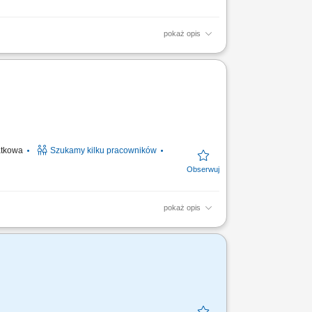
pokaż opis
ofert i budowanie własnej bazy klientów.
jalistami...
datkowa
Szukamy kilku pracowników
pokaż opis
 profesjonalnych prezentacji nieruchomości
 lokali....