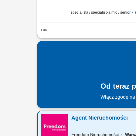
specjalista / specjalistka mid / senior
1 dni
Forma współpracy: umowa o pracę, pełn
nieruchomości i jego aktualnych trendó
Od teraz p
Włącz zgodę na 
Agent Nieruchomości
Freedom Nieruchomości
Wars