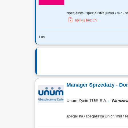
specjalista / specjalistka junior / mid / 
aplikuj bez CV
1 dni
Twoje zadania? Systematyczne pozyskiw
sprzedaży i marketingu własnej bazy o
Manager Sprzedaży - Dor
Unum Życie TUiR S.A
Warsz
specjalista / specjalistka junior / mid / s