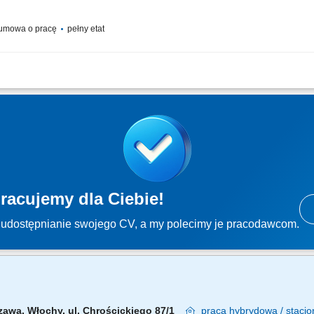
umowa o pracę
pełny etat
y etat, praca stacjonarna Twoje zadania: prowadzenie procesu wynajmu/dzierżaw
w, analiza raportów, wykonywanie zestawień, wykonywanie sprawozdań z realizacji 
racujemy dla Ciebie!
udostępnianie swojego CV, a my polecimy je pracodawcom.
zawa, Włochy, ul. Chrościckiego 87/1
praca
hybrydowa / stacjo