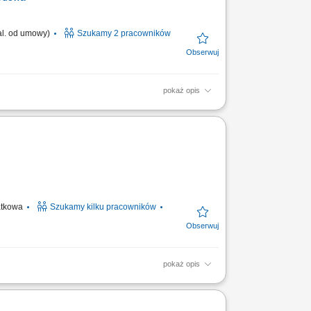
zal. od umowy)
Szukamy 2 pracowników
pokaż opis
ruchomości na zlecenie kupujących;
sprzedaży; Współpraca z...
datkowa
Szukamy kilku pracowników
pokaż opis
eń, wyszukiwanie ofert nieruchomości,
okumentacji do...