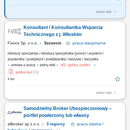
pokaż opis
Zadania, które na Ciebie czekają: Sprzedaż pełnej gamy produktów i
usług świadczonych przez T-Mobile; Realizacja indywidualnych celów
Konsultant / Konsultantka Wsparcia
sprzedażowych, jakościowych i ilościowych; Odpowiedzialność za
utrzymanie i rozwijanie bazy klientów; Pielęgnowanie
Technicznego z j. Włoskim
posprzedażowych relacji z...
Fivocs Sp. z o.o.
Szczecin
praca
stacjonarna
młodszy specjalista / młodsza specjalistka (junior) / asystent /
asystentka / praktykant / praktykantka / stażysta / stażystka
umowa o pracę
pełny etat
aplikuj szybko
aplikuj bez CV
4 dni
pokaż opis
Opis stanowiska Udzielanie profesjonalnego wsparcia technicznego
klientom w języku włoskim (telefon, e-mail, chat). Diagnozowanie i
Samodzielny Broker Ubezpieczeniowy –
rozwiązywanie zgłaszanych problemów technicznych związanych z
produktami firmy. Dokumentowanie zgłoszeń oraz podejmowanych
portfel powierzony lub własny
działań w systemie...
allbroker sp z o.o.
3 regiony
praca
zdalna /