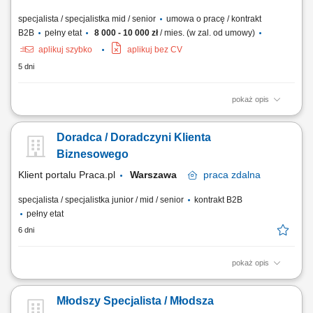
specjalista / specjalistka mid / senior
umowa o pracę / kontrakt
B2B
pełny etat
8 000 - 10 000 zł
/ mies. (w zal. od umowy)
aplikuj szybko
aplikuj bez CV
5 dni
pokaż opis
Opis stanowiska Kompleksowa opieka nad obecną siecią partnerów
biznesowych oraz aktywne mapowanie rynku i pozyskiwanie nowych
Doradca / Doradczyni Klienta
punktów handlowych. Dbanie o stałą realizację planów sprzedażowych
w oparciu o zatwierdzony budżet roczny. Wdrażanie lokalnych strategii
Biznesowego
rynkowych zmierzających...
Klient portalu Praca.pl
Warszawa
praca
zdalna
specjalista / specjalistka junior / mid / senior
kontrakt B2B
pełny etat
6 dni
pokaż opis
Aktywne pozyskiwanie nowych klientów z sektora MŚP. Budowanie
relacji z właścicielami firm i osobami decyzyjnymi. Prowadzenie spotkań
Młodszy Specjalista / Młodsza
handlowych, prezentacji oraz negocjacji biznesowych. Analiza potrzeb