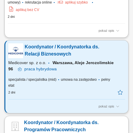
umowy)
rekrutacja online
aplikuj szybko
aplikuj bez CV
2 dni
pokaż opis
Zakres obowiązków: Sprzedaż łączy światłowodowych —
standardowych i symetrycznych z SLA; Budowa własnego lejka: lista
Koordynator / Koordynatorka ds.
firm w terenie, sygnały zakupowe (nowa hala, nowy oddział, rekrutacja
informatyka), polecenia od obecnych klientów i od lokalnych firm IT;
Relacji Biznesowych
Wizje lokalne i zbieranie...
Medicover sp. z o.o.
Warszawa, Aleje Jerozolimskie
96
praca
hybrydowa
specjalista / specjalistka (mid)
umowa na zastępstwo
pełny
etat
2 dni
pokaż opis
Twoje zadania: Zarządzanie powierzonym portfolio klientów
biznesowych oraz rozwijanie współpracy Przygotowywanie i
Koordynator / Koordynatorka ds.
prowadzenie renegocjacji warunków współpracy oraz przedłużanie
umów Realizacja celów sprzedażowych poprzez aktywny kontakt
Programów Pracowniczych