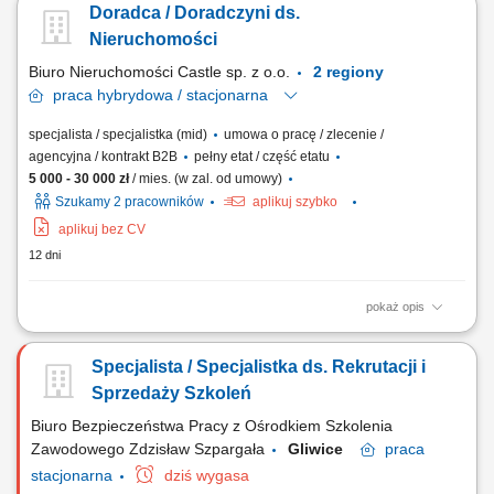
Doradca / Doradczyni ds.
Identyfikacja potrzeb oraz oczekiwań klientów i dopasowywanie
produktów i usług finansowych. Aktywna sprzedaż produktów
Nieruchomości
bankowych, szczególnie inwestycyjnych, w...
Biuro Nieruchomości Castle sp. z o.o.
2 regiony
praca
hybrydowa / stacjonarna
specjalista / specjalistka (mid)
umowa o pracę / zlecenie /
agencyjna / kontrakt B2B
pełny etat / część etatu
5 000 - 30 000 zł
/ mies. (w zal. od umowy)
Szukamy 2 pracowników
aplikuj szybko
aplikuj bez CV
12 dni
pokaż opis
Aktywne wyszukiwanie oraz pozyskiwanie nieruchomości do portfela
sprzedażowego i wynajmu; Opracowywanie unikalnych strategii
Specjalista / Specjalistka ds. Rekrutacji i
marketingowych dla powierzonych lokali i obiektów; Prowadzenie
prezentacji i bezpośrednich spotkań z potencjalnymi kupującymi oraz
Sprzedaży Szkoleń
najemcami; Negocjowanie warunków...
Biuro Bezpieczeństwa Pracy z Ośrodkiem Szkolenia
Zawodowego Zdzisław Szpargała
Gliwice
praca
stacjonarna
dziś wygasa