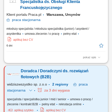
klientów i przygotowywanie dopasowanych rozwiązań z zakresu usług
Specjalistka ds. Obsługi Klienta
mobilnych oraz ICT....
Francuskojęzycznego
Klient portalu Praca.pl
Warszawa, Ursynów
praca
stacjonarna
młodszy specjalista / młodsza specjalistka (junior) / asystent /
asystentka
umowa zlecenie / o pracę
pełny etat
aplikuj bez CV
6 dni
pokaż opis
Bieżąca obsługa zapytań od klientów z Francji i innych krajów
francuskojęzycznych drogą mailową oraz telefoniczną.
Doradca / Doradczyni ds. rozwiązań
Przygotowywanie spersonalizowanych ofert handlowych wraz z
wizualizacjami produktów. Nadzór nad całym procesem realizacji
flotowych (B2B)
zamówień i współpraca z zespołem wewnętrznym...
widziszwszystko sp. z.o.o
2 regiony
praca
stacjonarna
za 3 dni wygasa
specjalista / specjalistka junior / mid / senior
umowa o pracę /
zlecenie / kontrakt B2B
pełny etat
rekrutacja online
aplikuj szybko
aplikuj bez CV