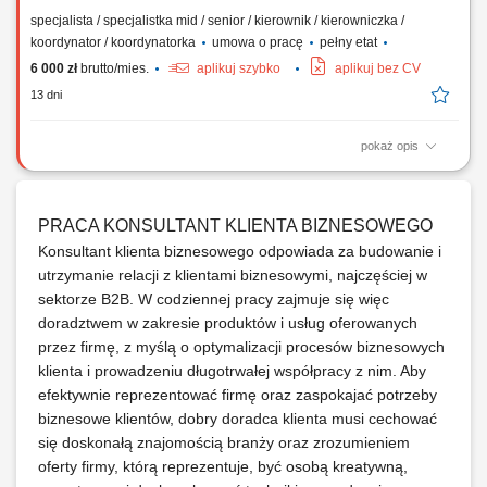
specjalista / specjalistka mid / senior / kierownik / kierowniczka /
koordynator / koordynatorka
umowa o pracę
pełny etat
6 000 zł
brutto/mies.
aplikuj szybko
aplikuj bez CV
13 dni
pokaż opis
Zakres obowiązków Prowadzenie procesów rekrutacyjnych dla
uczestników organizowanych szkoleń zawodowych; Aktywne
pozyskiwanie nowych klientów, analiza ich potrzeb oraz
PRACA KONSULTANT KLIENTA BIZNESOWEGO
dopasowywanie oferty szkoleniowej; Budowanie i utrzymywanie
długofalowych relacji biznesowych z klientami oraz dbanie o ich...
Konsultant klienta biznesowego odpowiada za budowanie i
utrzymanie relacji z klientami biznesowymi, najczęściej w
sektorze B2B. W codziennej pracy zajmuje się więc
doradztwem w zakresie produktów i usług oferowanych
przez firmę, z myślą o optymalizacji procesów biznesowych
klienta i prowadzeniu długotrwałej współpracy z nim. Aby
efektywnie reprezentować firmę oraz zaspokajać potrzeby
biznesowe klientów, dobry doradca klienta musi cechować
się doskonałą znajomością branży oraz zrozumieniem
oferty firmy, którą reprezentuje, być osobą kreatywną,