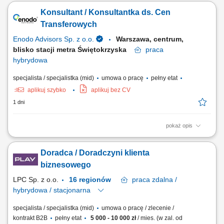
telefonicznie, mailowo; Przygotowywanie ofert; Wyszukiwanie nowych
Konsultant / Konsultantka ds. Cen
szans sprzedażowych oraz inicjowanie kontaktu z potencjalnymi
partnerami; Profesjonalne doradztwo w wyborze odpowiednich
Transferowych
produktów; Negocjowanie warunków współpracy i...
Enodo Advisors Sp. z o.o.
Warszawa, centrum,
blisko stacji metra Świętokrzyska
praca
hybrydowa
specjalista / specjalistka (mid)
umowa o pracę
pełny etat
aplikuj szybko
aplikuj bez CV
1 dni
pokaż opis
Zakres obowiązków: Wsparcie klientów w realizacji obowiązków TP
oraz przygotowywanie dokumentacji (Local File i Master File) Tworzenie
Doradca / Doradczyni klienta
analiz benchmarkingowych przy użyciu profesjonalnych baz danych i
narzędzi analitycznych; Udział w projektowaniu polityk cen
biznesowego
transferowych, modeli...
LPC Sp. z o.o.
16 regionów
praca
zdalna /
hybrydowa / stacjonarna
specjalista / specjalistka (mid)
umowa o pracę / zlecenie /
kontrakt B2B
pełny etat
5 000 - 10 000 zł
/ mies. (w zal. od