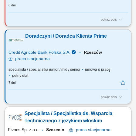
6 dni
pokaż opis
Opis stanowiska Poszukujemy osoby nastawionej na realizację celów
sprzedażowych. Zakres obowiązków obejmuje aktywne pozyskiwanie
Doradczyni / Doradca Klienta Prime
nowych klientów B2B oraz budowanie własnej bazy kontaktów. Do
zadań należeć będzie m.in. pozyskiwanie nowych klientów
biznesowych; sprzedaż systemów...
Credit Agricole Bank Polska S.A.
Rzeszów
praca
stacjonarna
specjalista / specjalistka junior / mid / senior
umowa o pracę
pełny etat
7 dni
pokaż opis
Jakie będą Twoje zadania: Pozyskiwanie nowych klientów z segmentu
prime i budowanie długofalowych relacji opartych na zaufaniu.
Specjalista / Specjalistka ds. Wsparcia
Identyfikacja potrzeb oraz oczekiwań klientów i dopasowywanie
produktów i usług finansowych. Aktywna sprzedaż produktów
Technicznego z językiem włoskim
bankowych, szczególnie inwestycyjnych, w...
Fivocs Sp. z o.o.
Szczecin
praca
stacjonarna