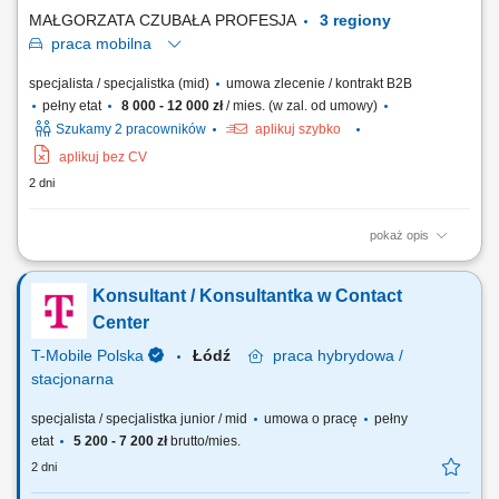
telefoniczny z klientami z sektora małych i...
MAŁGORZATA CZUBAŁA PROFESJA
3 regiony
praca
mobilna
specjalista / specjalistka (mid)
umowa zlecenie / kontrakt B2B
pełny etat
8 000 - 12 000 zł
/ mies. (w zal. od umowy)
Szukamy 2 pracowników
aplikuj szybko
aplikuj bez CV
2 dni
pokaż opis
Aktywne doradzanie firmom w zakresie wyboru optymalnych rozwiązań
dla programów pracowniczych. Analizowanie specyfiki działania
Konsultant / Konsultantka w Contact
organizacji klientów w celu identyfikacji ich kluczowych potrzeb.
Prowadzenie spotkań biznesowych (online oraz bezpośrednich) z
Center
decydentami. Utrzymywanie i...
T-Mobile Polska
Łódź
praca
hybrydowa /
stacjonarna
specjalista / specjalistka junior / mid
umowa o pracę
pełny
etat
5 200 - 7 200 zł
brutto/mies.
2 dni