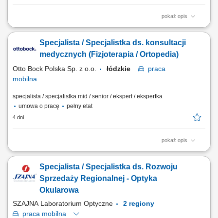
pokaż opis
Zakres obowiązków: Prowadzenie procesów wynajmu powierzchni
handlowych w centrach handlowych i parkach handlowych, od
Specjalista / Specjalistka ds. konsultacji
pierwszych rozmów do podpisania umowy najmu. Zarządzanie
powierzonym portfolio nieruchomości na wyznaczonym obszarze
medycznych (Fizjoterapia / Ortopedia)
Polski. Budowanie i utrzymywanie długofalowych relacji z...
Otto Bock Polska Sp. z o.o.
łódzkie
praca
mobilna
specjalista / specjalistka mid / senior / ekspert / ekspertka
umowa o pracę
pełny etat
4 dni
pokaż opis
Do Twoich obowiązków będzie należało: Budowanie silnej pozycji
rynkowej produktów poprzez promowanie oferty firmy na terenie całego
Specjalista / Specjalistka ds. Rozwoju
województwa łódzkiego. Nawiązywanie i aktywne rozwijanie
współpracy z lekarzami, rehabilitantami oraz placówkami ochrony
Sprzedaży Regionalnej - Optyka
zdrowia. Przeprowadzanie...
Okularowa
SZAJNA Laboratorium Optyczne
2 regiony
praca
mobilna