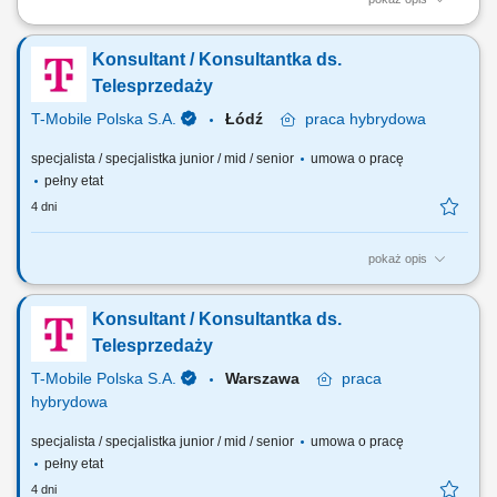
obsługa zgłoszeń technicznych klientów włoskojęzycznych poprzez
telefon, e-mail i chat, diagnozowanie usterek oraz udzielanie
Konsultant / Konsultantka ds.
skutecznych rozwiązań, prowadzenie dokumentacji zgłoszeń w
systemie ticketowym, współpraca z zespołami specjalistycznymi przy
Telesprzedaży
rozwiązywaniu bardziej złożonych...
T-Mobile Polska S.A.
Łódź
praca
hybrydowa
specjalista / specjalistka junior / mid / senior
umowa o pracę
pełny etat
4 dni
pokaż opis
Zadania, które na Ciebie czekają: Sprzedaż pełnej gamy produktów i
usług świadczonych przez T-Mobile; Realizacja indywidualnych celów
Konsultant / Konsultantka ds.
sprzedażowych, jakościowych i ilościowych; Odpowiedzialność za
utrzymanie i rozwijanie bazy klientów; Pielęgnowanie
Telesprzedaży
posprzedażowych relacji z...
T-Mobile Polska S.A.
Warszawa
praca
hybrydowa
specjalista / specjalistka junior / mid / senior
umowa o pracę
pełny etat
4 dni