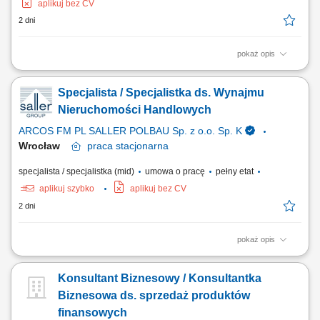
aplikuj bez CV
2 dni
pokaż opis
Aktywne pozyskiwanie i rozwijanie relacji z klientami (głównie
międzynarodowymi). Diagnozowanie potrzeb, doradztwo produktowe i
Specjalista / Specjalistka ds. Wynajmu
wsparcie informacyjne. Koordynacja procesu handlowego oraz
organizacja spotkań z działami technicznymi i NPI. Udział w
Nieruchomości Handlowych
negocjacjach, ustalaniu warunków współpracy...
ARCOS FM PL SALLER POLBAU Sp. z o.o. Sp. K
Wrocław
praca
stacjonarna
specjalista / specjalistka (mid)
umowa o pracę
pełny etat
aplikuj szybko
aplikuj bez CV
2 dni
pokaż opis
Zakres obowiązków: Realizacja działań związanych z wynajmem
powierzchni handlowych w obiektach typu shopping center i retail park.
Konsultant Biznesowy / Konsultantka
Samodzielne prowadzenie negocjacji najmu oraz doprowadzanie
procesu do zawarcia umowy. Zarządzanie przydzielonymi obiektami i
Biznesowa ds. sprzedaż produktów
dbanie o ich komercjalizację na...
finansowych