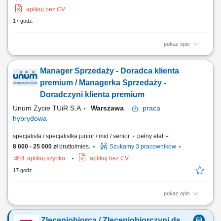
aplikuj bez CV
17 godz.
pokaż opis
doradztwo dla klientów biznesowych w zakresie doboru odpowiednich
programów pracowniczych, analiza potrzeb organizacji oraz
Manager Sprzedaży - Doradca klienta
rekomendowanie dopasowanych rozwiązań, prowadzenie spotkań z
przedstawicielami firm – online oraz bezpośrednio, budowanie i
premium / Managerka Sprzedaży -
rozwijanie długofalowych relacji z...
Doradczyni klienta premium
Unum Życie TUiR S.A
Warszawa
praca
hybrydowa
specjalista / specjalistka junior / mid / senior
pełny etat
8 000 - 25 000 zł
brutto/mies.
Szukamy 3 pracowników
aplikuj szybko
aplikuj bez CV
17 godz.
pokaż opis
Zakres obowiązków: Prowadzenie profesjonalnych spotkań z klientami
indywidualnymi oraz biznesowymi; Analizowanie potrzeb klientów i
Zleceniobiorca / Zleceniobiorczyni ds.