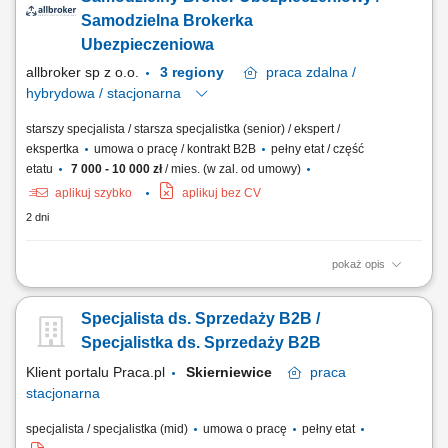
Docieranie do nowych firm i decydentów – systematyczna praca na
rynku; Prowadzenie spotkań i prezentacja oferty firmy;
Samodzielna Brokerka
Przygotowywanie ofert oraz...
Ubezpieczeniowa
allbroker sp z o.o.
3 regiony
praca
zdalna /
hybrydowa / stacjonarna
starszy specjalista / starsza specjalistka (senior) / ekspert /
ekspertka
umowa o pracę / kontrakt B2B
pełny etat / część
etatu
7 000 - 10 000 zł
/ mies. (w zal. od umowy)
aplikuj szybko
aplikuj bez CV
2 dni
pokaż opis
Forma pracy zależy od uzgodnionego modelu współpracy: stacjonarna
lub hybrydowa w biurze Allbrokera przy ul. Złotej 14A w Poznaniu, a w
Specjalista ds. Sprzedaży B2B /
przypadku współpracy B2B opartej na własnym lub mieszanym portfelu
klientów — również zdalna i mobilna. O stanowisku: Stanowisko
Specjalistka ds. Sprzedaży B2B
obejmuje kompleksową...
Klient portalu Praca.pl
Skierniewice
praca
stacjonarna
specjalista / specjalistka (mid)
umowa o pracę
pełny etat