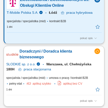
precyzyjne dobieranie rozwiązań finansowych; Aktywne budowanie
oraz rozwijanie własnego portfela klientów; Tworzenie długofalowych
Obsługi Klientów Online
relacji opartych na zaufaniu...
T-Mobile Polska S.A.
Łódź
praca
hybrydowa
specjalista / specjalistka (mid)
kontrakt B2B
1 dni
pokaż opis
ZADANIA KTÓRE NA CIEBIE CZEKAJĄ: około 70% czasu poświęcisz
na obsługę klientów za pośrednictwem czatu, udzielając szybkich i
Doradczyni / Doradca klienta
trafnych odpowiedzi, około 30% czasu zajmie obsługa wiadomości e-
mail oraz rozwiązywanie zgłoszeń klientów, dbanie o wysoką jakość
biznesowego
obsługi i pozytywne...
SLODKIE sp. z o.o.
Warszawa, ul. Chełmżyńska
180H
praca
stacjonarna
specjalista / specjalistka (mid)
umowa o pracę / kontrakt B2B
pełny etat
aplikuj szybko
aplikuj bez CV
1 dni
pokaż opis
Jak wygląda Twój dzień? Prowadzenie rozmów handlowych