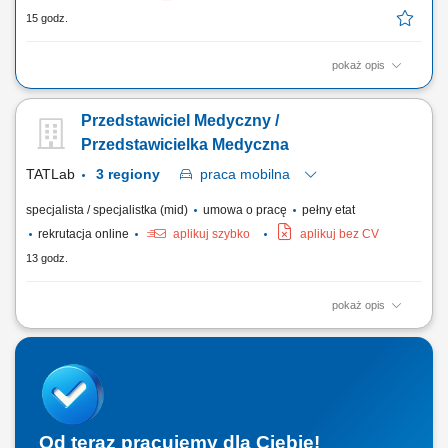
15 godz.
pokaż opis
Zakres obowiązków: Będziesz pierwszą osobą, z którą rozmawia klient.
To od Ciebie będzie zależało, czy szybko otrzyma właściwe rozwiązanie
Przedstawiciel Medyczny /
i odpowiednie wsparcie. szybkie nawiązywanie kontaktu z klientami
przekazanymi do obsługi, diagnozowanie potrzeb i ocena gotowości
Przedstawicielka Medyczna
klienta do...
TATLab
3 regiony
praca
mobilna
specjalista / specjalistka (mid)
umowa o pracę
pełny etat
rekrutacja online
aplikuj szybko
aplikuj bez CV
13 godz.
pokaż opis
Na czym polega praca: Osoba na tym stanowisku wspiera istniejącą i
generuje nową sprzedaż produktów medycznych znajdujących się w
portfolio firmy. Twój zakres obowiązków: Aktywne pozyskiwanie nowych
klientów oraz sprzedaż systemów diagnostycznych marek Roche,
Randox, Nihon Kohden....
Od teraz pracujemy dla Ciebie!