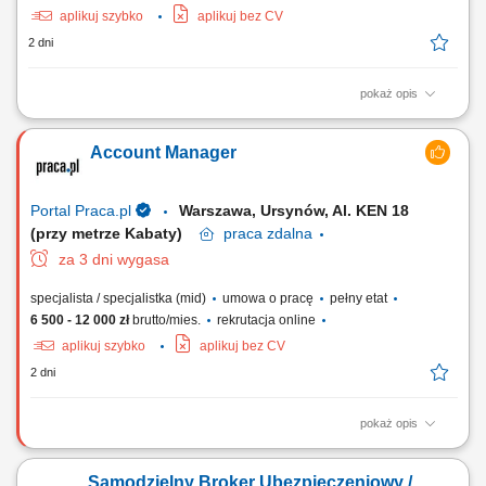
aplikuj szybko
aplikuj bez CV
2 dni
pokaż opis
Co będziesz robić? prowadzić spotkania z klientami indywidualnymi i
biznesowymi; analizować potrzeby klientów i dobierać rozwiązania
Account Manager
finansowe; rozwijać własny portfel klientów; budować długofalowe
relacje oparte na zaufaniu; rozwijać własny biznes pod marką Unum;
Kogo szukamy? osób...
Portal Praca.pl
Warszawa, Ursynów, Al. KEN 18
(przy metrze Kabaty)
praca
zdalna
za 3 dni wygasa
specjalista / specjalistka (mid)
umowa o pracę
pełny etat
6 500 - 12 000 zł
brutto/mies.
rekrutacja online
aplikuj szybko
aplikuj bez CV
2 dni
pokaż opis
Zakres obowiązków: Aktywne pozyskiwanie nowych klientów B2B –
głównie poprzez: - Kontakt telefoniczny, - Mailowy, - Spotkania online.
Samodzielny Broker Ubezpieczeniowy /