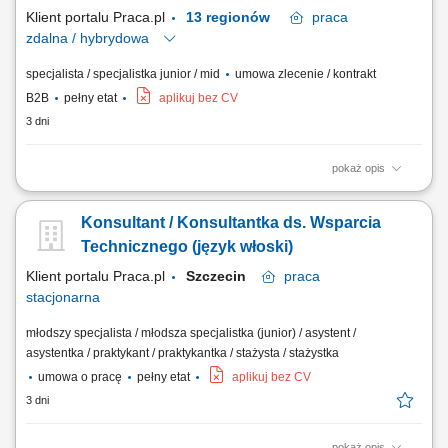
Klient portalu Praca.pl
13 regionów
praca
zdalna / hybrydowa
specjalista / specjalistka junior / mid
umowa zlecenie / kontrakt
B2B
pełny etat
aplikuj bez CV
3 dni
pokaż opis
Pozyskiwanie klientów biznesowych i sprzedaż produktów finansowych
(leasing, kredyty, faktoring, konta) Rozwój kompetencji w kierunku
Konsultant / Konsultantka ds. Wsparcia
multidoradcy finansowego; Aktywny kontakt telefoniczny z klientami na
bazie udostępnionych kontaktów; Prowadzenie rozmów sprzedażowych
Technicznego (język włoski)
i budowanie...
Klient portalu Praca.pl
Szczecin
praca
stacjonarna
młodszy specjalista / młodsza specjalistka (junior) / asystent /
asystentka / praktykant / praktykantka / stażysta / stażystka
umowa o pracę
pełny etat
aplikuj bez CV
3 dni
pokaż opis