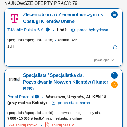
NAJNOWSZE OFERTY PRACY: 79
Zleceniobiorca / Zleceniobiorczyni ds.
Obsługi Klientów Online
T-Mobile Polska S.A.
Łódź
praca
hybrydowa
specjalista / specjalistka (mid)
kontrakt B2B
1 dni
pokaż opis
ZADANIA KTÓRE NA CIEBIE CZEKAJĄ: około 70% czasu poświęcisz
na obsługę klientów za pośrednictwem czatu, udzielając szybkich i
Specjalista / Specjalistka ds.
trafnych odpowiedzi, około 30% czasu zajmie obsługa wiadomości e-
mail oraz rozwiązywanie zgłoszeń klientów, dbanie o wysoką jakość
Pozyskiwania Nowych Klientów (Hunter
obsługi i pozytywne...
B2B)
Portal Praca.pl
Warszawa, Ursynów, Al. KEN 18
(przy metrze Kabaty)
praca
stacjonarna
specjalista / specjalistka (mid)
umowa o pracę
pełny etat
7 000 - 15 000 zł
brutto/mies.
rekrutacja online
aplikuj szybko
aplikuj bez CV