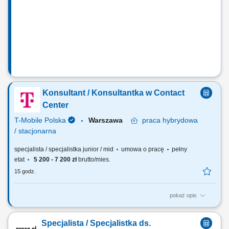
nowych klientów B2B oraz budowanie własnej bazy kontaktów. Do
zadań należeć będzie m.in. pozyskiwanie nowych klientów
biznesowych, sprzedaż systemów...
Konsultant / Konsultantka w Contact
Center
T-Mobile Polska
Warszawa
praca
hybrydowa
/ stacjonarna
specjalista / specjalistka junior / mid
umowa o pracę
pełny
etat
5 200 - 7 200 zł
brutto/mies.
15 godz.
pokaż opis
Zadania, które na Ciebie czekają: telefoniczna obsługa klientów
(połączenia przychodzące oraz połączenia wychodzące) udzielanie
Specjalista / Specjalistka ds.
informacji zgodnie ze standardami T-Mobile oraz aktywna sprzedaż