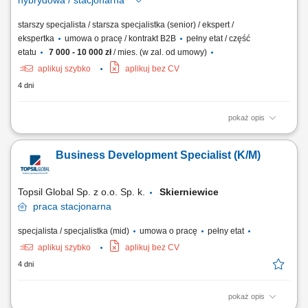
hybrydowa / stacjonarna
starszy specjalista / starsza specjalistka (senior) / ekspert /
ekspertka
umowa o pracę / kontrakt B2B
pełny etat / część
etatu
7 000 - 10 000 zł
/ mies. (w zal. od umowy)
aplikuj szybko
aplikuj bez CV
4 dni
pokaż opis
Forma pracy zależy od uzgodnionego modelu współpracy: stacjonarna
lub hybrydowa w biurze Allbrokera przy ul. Złotej 14A w Poznaniu, a w
Business Development Specialist (K/M)
przypadku współpracy B2B opartej na własnym lub mieszanym portfelu
klientów — również zdalna i mobilna. Opis stanowiska Samodzielna i
kompleksowa...
Topsil Global Sp. z o.o. Sp. k.
Skierniewice
praca
stacjonarna
specjalista / specjalistka (mid)
umowa o pracę
pełny etat
aplikuj szybko
aplikuj bez CV
4 dni
pokaż opis