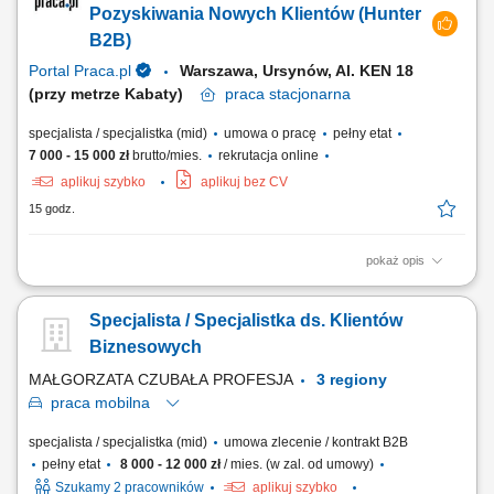
produktów i usług; realizacja indywidulanych celów sprzedażowych,
Pozyskiwania Nowych Klientów (Hunter
jakościowych i...
B2B)
Portal Praca.pl
Warszawa, Ursynów, Al. KEN 18
(przy metrze Kabaty)
praca
stacjonarna
specjalista / specjalistka (mid)
umowa o pracę
pełny etat
7 000 - 15 000 zł
brutto/mies.
rekrutacja online
aplikuj szybko
aplikuj bez CV
15 godz.
pokaż opis
Zakres obowiązków: Będziesz pierwszą osobą, z którą rozmawia klient.
To od Ciebie będzie zależało, czy szybko otrzyma właściwe rozwiązanie
Specjalista / Specjalistka ds. Klientów
i odpowiednie wsparcie. szybkie nawiązywanie kontaktu z klientami
przekazanymi do obsługi, diagnozowanie potrzeb i ocena gotowości
Biznesowych
klienta do...
MAŁGORZATA CZUBAŁA PROFESJA
3 regiony
praca
mobilna
specjalista / specjalistka (mid)
umowa zlecenie / kontrakt B2B
pełny etat
8 000 - 12 000 zł
/ mies. (w zal. od umowy)
Szukamy 2 pracowników
aplikuj szybko