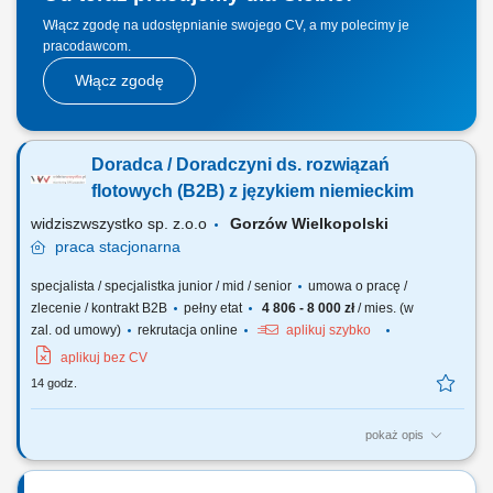
Włącz zgodę na udostępnianie swojego CV, a my polecimy je
pracodawcom.
Włącz zgodę
Doradca / Doradczyni ds. rozwiązań
flotowych (B2B) z językiem niemieckim
widziszwszystko sp. z.o.o
Gorzów Wielkopolski
praca
stacjonarna
specjalista / specjalistka junior / mid / senior
umowa o pracę /
zlecenie / kontrakt B2B
pełny etat
4 806 - 8 000 zł
/ mies. (w
zal. od umowy)
rekrutacja online
aplikuj szybko
aplikuj bez CV
14 godz.
pokaż opis
Opis stanowiska Poszukujemy osoby nastawionej na realizację celów
sprzedażowych. Zakres obowiązków obejmuje aktywne pozyskiwanie