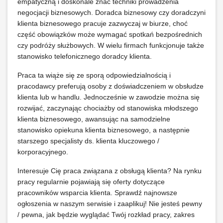
empatyczną i doskonale znać techniki prowadzenia
negocjacji biznesowych. Doradca biznesowy czy doradczyni
klienta biznesowego pracuje zazwyczaj w biurze, choć
część obowiązków może wymagać spotkań bezpośrednich
czy podróży służbowych. W wielu firmach funkcjonuje także
stanowisko telefonicznego doradcy klienta.
Praca ta wiąże się ze sporą odpowiedzialnością i
pracodawcy preferują osoby z doświadczeniem w obsłudze
klienta lub w handlu. Jednocześnie w zawodzie można się
rozwijać, zaczynając chociażby od stanowiska młodszego
klienta biznesowego, awansując na samodzielne
stanowisko opiekuna klienta biznesowego, a następnie
starszego specjalisty ds. klienta kluczowego /
korporacyjnego.
Interesuje Cię praca związana z obsługą klienta? Na rynku
pracy regularnie pojawiają się oferty dotyczące
pracowników wsparcia klienta. Sprawdź najnowsze
ogłoszenia w naszym serwisie i zaaplikuj! Nie jesteś pewny
/ pewna, jak będzie wyglądać Twój rozkład pracy, zakres