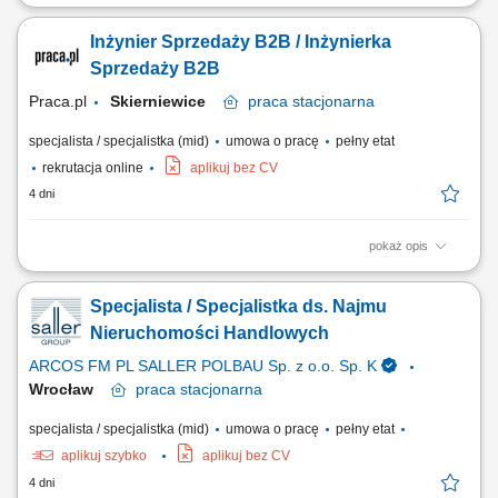
POSZUKUJEMY OSOBY która posiada doświadczenie w sprzedaży
B2B i potrafi skutecznie budować oraz rozwijać relacje biznesowe.
Inżynier Sprzedaży B2B / Inżynierka
Szukamy osoby nastawionej na aktywne pozyskiwanie nowych klientów
oraz identyfikowanie nowych możliwości sprzedażowych na rynku
Sprzedaży B2B
międzynarodowym i krajowym. Kluczowe...
Praca.pl
Skierniewice
praca
stacjonarna
specjalista / specjalistka (mid)
umowa o pracę
pełny etat
rekrutacja online
aplikuj bez CV
4 dni
pokaż opis
Zakres obowiązków: Aktywne pozyskiwanie klientów na rynku krajowym
i międzynarodowym (telefon, e-mail). Analiza potrzeb klientów,
Specjalista / Specjalistka ds. Najmu
doradztwo techniczne i obsługa jako pierwszy punkt kontaktu.
Koordynacja sprzedaży projektowej we współpracy z działami
Nieruchomości Handlowych
technicznymi i NPI. Prowadzenie...
ARCOS FM PL SALLER POLBAU Sp. z o.o. Sp. K
Wrocław
praca
stacjonarna
specjalista / specjalistka (mid)
umowa o pracę
pełny etat
aplikuj szybko
aplikuj bez CV
4 dni