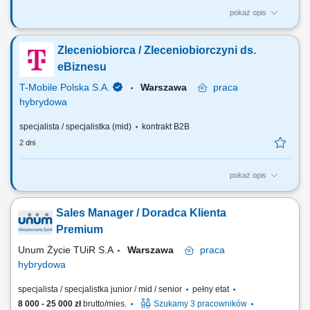
pokaż opis
Zadania, które na Ciebie czekają: Telefoniczna obsługa klientów
(połączenia przychodzące oraz połączenia wychodzące) Udzielanie
Zleceniobiorca / Zleceniobiorczyni ds.
informacji zgodnie ze standardami T-Mobile oraz aktywna sprzedaż
produktów i usług; Realizacja indywidulanych celów sprzedażowych,
eBiznesu
jakościowych i...
T-Mobile Polska S.A.
Warszawa
praca
hybrydowa
specjalista / specjalistka (mid)
kontrakt B2B
2 dni
pokaż opis
ZADANIA KTÓRE NA CIEBIE CZEKAJĄ: Profesjonalna obsługa nowych
i obecnych klientów T- Mobile; Realizacja zamówień samodzielnie
Sales Manager / Doradca Klienta
złożonych przez klienta w aplikacji mobilnej Mój T-Mobile oraz na
stronie internetowej www.t-mobile.pl; Realizacja indywidualnych celów
Premium
jakościowych i...
Unum Życie TUiR S.A
Warszawa
praca
hybrydowa
specjalista / specjalistka junior / mid / senior
pełny etat
8 000 - 25 000 zł
brutto/mies.
Szukamy 3 pracowników