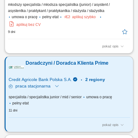
młodszy specjalista / młodsza specjalistka (junior) / asystent /
asystentka / praktykant / praktykantka / stażysta / stażystka
umowa o pracę
pełny etat
aplikuj szybko
aplikuj bez CV
9 dni
pokaż opis
Opis stanowiska Zapewnianie wsparcia technicznego klientom w języku
włoskim za pośrednictwem telefonu, poczty elektronicznej oraz czatu.
Doradczyni / Doradca Klienta Prime
Analiza zgłoszeń i rozwiązywanie problemów związanych z produktami
oraz usługami firmy. Rejestrowanie zgłoszeń i prowadzonych działań w
systemie...
Credit Agricole Bank Polska S.A.
2 regiony
praca
stacjonarna
specjalista / specjalistka junior / mid / senior
umowa o pracę
pełny etat
11 dni
pokaż opis
Jakie będą Twoje zadania: Pozyskiwanie nowych klientów z segmentu
prime i budowanie długofalowych relacji opartych na zaufaniu.